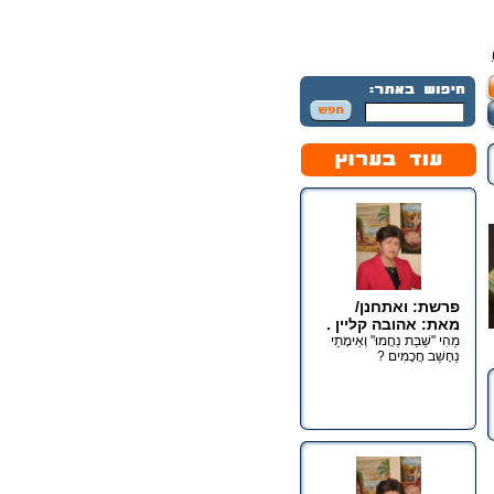
פרשת: ואתחנן/
מאת: אהובה קליין .
מַהִי "שַׁבַּת נַחֲמוּ" וְאֵימָתַי
נֵחָשֵׁב חֲכָמִים ?