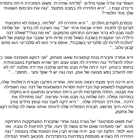
השפריצה עליה שטף מילים. "סליחה שחיכית, פשוט המזכירה היתה נחמדה
ודיברנו קצת ו..."היא החזירה לה במבט מתנצל. "נגה את והנימוס השטותי
שלך.מתי תלמדי?
נכנסים,לוקחים,הולכים..." היא החזירה לה. "סליחה, באמת לא התכוונתי
לגרום לך לחכות. תודה שבאת איתי יעל." נגה השיבה לה בחיוך. יעל שלחה
לנגה מבט לא ברור ושניהם התרחקו מהמקום. "אז מה נגה?!"שאלה דנה
הילדה הכי עוקצנית בשכבה כשעל פניה מרוח חיוך שובבי עם קמצוץ של לעג.
"הולכת להיות לנו סלבריטי בשכבה?, אופס צייר הוא לא סלבריטי הוא סתם
קבצן עלוב..."
היא אמרה וחבורת בנות קופצניות שאגו מצחוק. "אני דווקא מאמינה שאני כן
יכולה להצליח" נגה החזירה לה מבט עצוב תוך שהיא משחקת באצבעותיה
בחוסר ביטחון. דנה ירתה אליה מבט מרחם שילבה את ידה ופלטה "זה לא
יפה להעליב נפש פצועה של אמן, הנה נגה יש לי שקל וחצי...תחסכי ..."
היא חייכה חיוך מנצח ויצאה מהכיתה. אחריה הזדנבו חבורת ה'מלוות' שלה,
מצחקקות למשמע קול הבדיחות חסרות המשמעות של דנה. נגה השפילה
את מבטה, החלה מתקדמת לכיוון כיתת המדעים ופתאום היא נתקלה
במדרגה ונפלה. דנה שלחה בה מבט מהיר ומרוצה. "נגה מתחילה את
דרכה...את דרך הנפילה שלה..." היא ירקה לעבר נגה קומץ מילים צורב
וחייכה חיוך מרושע, חבורת הפמליה שלה ליוותה אותה עושה לה קולות רקע
של צחקוק.
"את פשוט סמרטוט" יעל גערה בנגה אחרי שחבורת המצחקקות התרחקה
מהם. "אני מאמינה שאם אדם עושה לך רעה, עליך להראות לו טובה. ואז
הוא ילמד, הלקח הכי טוב יהיה שהיא תבין את הטעות שלה בעצמה." נגה
החזירה לה כשהיא מטפסת במדרגות בהתנדנדות, מהכאב לאחר הנפילה.