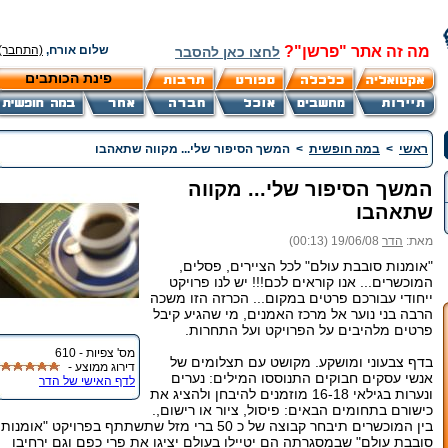
מה זה אתר "פרשן"?
שלום אורח,
(התחבר)
לחצו כאן להסבר
פינת הכותבים
ראשי
>
במה חופשית
>
המשך הסיפור שלי... מקווה שתאהבו
המשך הסיפור שלי... מקווה
שתאהבו
מאת:
הדר
19/06/08 (00:13)
"אומנות סובבת עולם" לכל הציירים, פסלים,
המוכשרים... אנו קוראים לכם!!! יש לנו פרויקט
ייחודי עבורכם פרטים במקום... הכרזה הזו משכה
הרבה בני נוער אל מרכז האמנים, מי שהגיע קיבל
פרטים מלהיבים על הפרויקט ועל התחרות.
מס' צפיות - 610
בדף צבעוני ומושקע. מקושט עם תצלומים של
דירוג ממוצע -
אנשי עסקים חבוקים התנוססו המילים: נערים
לדף האישי של הדר
ונערות בגילאי 16-18 מוזמנים להיבחן ולהציג את
כישורם בתחומים הבאים: פיסול, ציור או רישום,.
בין המוכשרים תיבחר קבוצה של כ 50 ברי מזל שתשתתף בפרויקט "אומנות
סובבת עולם" שבמסגרתה הם יטיילו בעולם יציגו את פרי כפם וגם ירחיבו