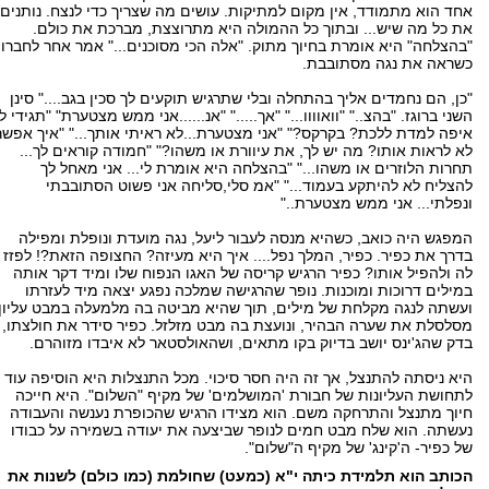
אחד הוא מתמודד, אין מקום למתיקות. עושים מה שצריך כדי לנצח. נותנים
את כל מה שיש... ובתוך כל ההמולה היא מתרוצצת, מברכת את כולם.
"בהצלחה" היא אומרת בחיוך מתוק. "אלה הכי מסוכנים..." אמר אחר לחברו
כשראה את נגה מסתובבת.
"כן, הם נחמדים אליך בהתחלה ובלי שתרגיש תוקעים לך סכין בגב...." סינן
השני ברוגז. "בהצ.." "וואוווו..." "אך....." "אנ......אני ממש מצטערת" "תגידי לי
איפה למדת ללכת? בקרקס?" "אני מצטערת...לא ראיתי אותך..." "איך אפשר
לא לראות אותו? מה יש לך, את עיוורת או משהו?" "חמודה קוראים לך...
תחרות הלוזרים או משהו..." "בהצלחה היא אומרת לי... אני מאחל לך
להצליח לא להיתקע בעמוד..." "אמ סלי,סליחה אני פשוט הסתובבתי
ונפלתי... אני ממש מצטערת.."
המפגש היה כואב, כשהיא מנסה לעבור ליעל, נגה מועדת ונופלת ומפילה
בדרך את כפיר. כפיר, המלך נפל.... איך היא מעיזה? החצופה הזאת?! לפזז
לה ולהפיל אותו? כפיר הרגיש קריסה של האגו הנפוח שלו ומיד דקר אותה
במילים דרוכות ומוכנות. נופר שהרגישה שמלכה נפגע יצאה מיד לעזרתו
ועשתה לנגה מקלחת של מילים, תוך שהיא מביטה בה מלמעלה במבט עליון,
מסלסלת את שערה הבהיר, ונועצת בה מבט מזלזל. כפיר סידר את חולצתו,
בדק שהג'ינס יושב בדיוק בקו מתאים, ושהאולסטאר לא איבדו מזוהרם.
היא ניסתה להתנצל, אך זה היה חסר סיכוי. מכל התנצלות היא הוסיפה עוד
לתחושת העליונות של חבורת 'המושלמים' של מקיף "השלום". היא חייכה
חיוך מתנצל והתרחקה משם. הוא מצידו הרגיש שהכופרת נענשה והעבודה
נעשתה. הוא שלח מבט חמים לנופר שביצעה את יעודה בשמירה על כבודו
של כפיר- ה'קינג' של מקיף ה"שלום".
הכותב הוא תלמידת כיתה י"א (כמעט) שחולמת (כמו כולם) לשנות את