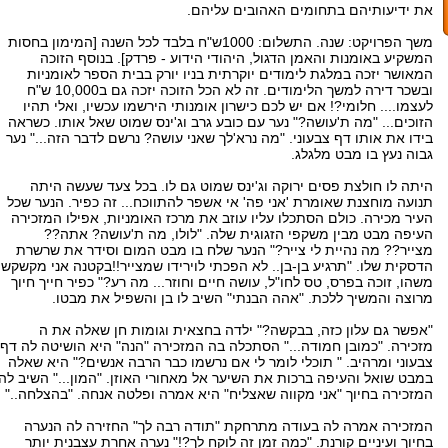
את ידיעותיהם בתחומים האהובים עליהם.
משך הפרויקט: שנה. התשלום: 1000ש"ח בלבד לכל השנה [המימון בחסות
המשקיע באומנות והאמן הדגול, היהודי הידוע - פרדק]. בנוסף הזוכה
המאושר יזכה במלגת לימודים יוקרתית בניו יורק בבית הספר לאומניות
ובשכר דירה למשך הלימודים. זה לא הכל הזוכה יזכה גם ב10,000 ש"ח
לעצמו.... חלומי?! אם יש לכם כישרון אומנותי הירשמו עכשיו, ואלי תהיו
הזוכים... "מה ת'עושה?" נער עם כובע גרב וג'ינס שמוט שאל אותו. כשראה
בידו את אותו דף צבעוני. "מה נרא'לך שאני עושה? נרשם לדבר הזה..." נער
גבוה נעץ בו מבט מלגלג.
היתה לו חולצת פסים ירוקה וג'ינס שמוט גם לו. בכל צעד שעשה היתה
תנועה מוחצנת שאומרת 'אני פה' אי אשפר להתווכח... זה כפיר. הנער שכל
העיר מכירה. כולם הסתכלו עליו עוזב את מרכז האומניות, אפילו המזכירה
העיפה מבט מבין משקפי הזגוגית שלה. "לולו, מה ת'עושה? אתה??
מצייר?? מה נהיית לי צייר?" הנער שלח בו מבט המום וסידר את שרשרת
הדסקית שלו. "תרגיע בן-בן.. לא הפכתי לוירידו שמצייר!!בקטנה אני מקשקש
משהו, זוכה בפרס, טס לחו"ל, עושה חיים וחוזר... מה רע?" כפיר חייך חיוך
מרוצה והמשיך ללכת. "אהה הבנתי" השיב לו בן והשפיל את מבטו.
"אפשר גם עלון כזה, בבקשה?" ילדה בחצאית וגומות חן שאלה את ה
מזכירה. "כמובן חמודה..." הסתכלה בה המזכירה "הנה" היא הושיטה לה דף
צבעוני ומרהיב. " תוכלי לומר לי אם נרשמו כבר הרבה אנשים?" היא שאלה
במבט שואל והעיפה ברכות את השיער אל מאחורי האוזן. "המון..." השיב לה
המזכירה בחיוך "אני מקווה שאצליח" היא אמרה ופלטה אנחה. "בהצלחה.."
המזכירה אמרה לה בעודה מתרחקת "תודה רבה לך" החזירה לה הנערה
בחיוך ועיניים קורנת. "כמה זמן זה לוקח לך?!" נערה אחרת עצבנית יותר