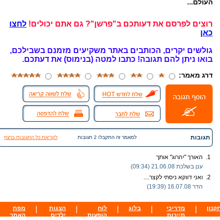
העולם...
רוצים לפרסם את דעותכם ב"פרשן"? גם אתם יכולים!
לחצו
כאן
גולשים יקרים, הכותבים באתר משקיעים מזמנם בשבילכם,
בואו ניתן להם תגובה!
כתבו למטה (בנימוס) את דעתכם.
דרג מאמר:
תגובות
למאמר זה התקבלו 2 תגובות
לקריאת כל התגובות ברצף
1.
האורך "יהרוג" אותך
ענן בשלכת
21.06.08 (09:34)
2.
ואני דווקא ניסתי לקצר....
הדר
16.07.08 (19:39)
קנון
|
מדריכי
|
בלוג
|
לוח
|
הצגות
|
מפת
תיירות
הופעות
ילדים
האתר