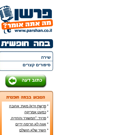
שירה
סיפורים קצרים
*
פרשת וירא/ מאת: אהובה
קליין (c)
*
כמעט אמריקה
*
פרויד: "המשורר וההזייה.
מעשה היצירה בראי
*
אווה לא הרימה ידיים
הפסיכואנליזה".
*
השיר שלא הושלם