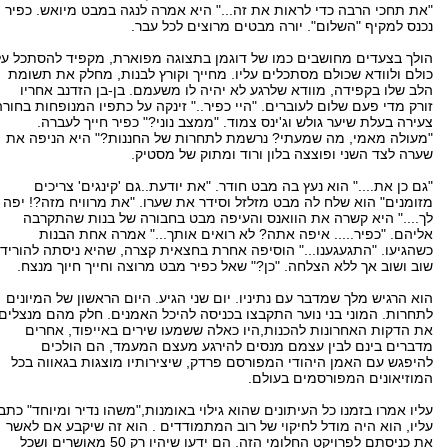
"את תחכי הרבה כדי לראות את זה..." היא אמרה לנגה במבט מיואש. כפיר
נכנס למקיף "השלום". יורה מבטים מרוצים לכל עבר.
הולך בצעדים מחושבים כמו של דוגמן בתצוגה מפוארת, מקפיד להסתכל על
כולם ולוודא שכולם מסתכלים עליו. מחייך וקורץ לבנות, מחלק את תשומת
הלב שלו בקפידה, מוודא שלרגע לא יהיה לו משעמם. בן-בן הזדנב אחריו
זורק מדי פעם שלום לעוברים. "היי כפיר.." זינקה על כתפיו המנופחות בחורה
צעירה בעלת שיער גולש וג'ינס צמוד. "ממצב נוני?" כפיר חייך לעברה.
"מעולה מאמי, מה שמעתי? נרשמת לתחרות של החננות?" היא הניפה את
שערה לצד השני ופוצצה בלון ורוד ומתוק של מסטיק.
"גם כן את...." הוא נעץ בה מבט חודר. "את יודעת..גם 'קינגים' צריכים
מזומנים" הוא שלח לה מבט מזלזל וסידר את שערו. "את מרוויח מזה?! יפה
לך...." היא קשרה את הוואנס והעיפה מבט בחבורה של בנות שהתקרבה
אליהם. "כפיר..... איפה אתה? לא רואים אותך..." אמרה אחת הבנות
כשהגיעו. "התגעגענו..." הוסיפה אחרת בחצאית קצרה, שהיא ניסתה להוריד
שוב ושוב אך ללא הצלחה. "כן?" שאל כפיר מבט מרוצה וחייך חיוך מנצח.
הוא הרגיש מלך שמדבר עם נתיניו. יום שני הגיע. היום הראשון של המיונים
לתחרות. המוני בני נוער התקבצו בכניסה להיכל האמנים. חלק מהם מנצלים
את הדקות האחרונות להכנות,היו כאלה ששמעו שירים באייפוד, אחרים
מדברים בינם לבין עצמם מנסים להירגע מעצם המעמד, הם הולכים
להיפגש עם האמן היהודי המפורסם פרדק, שיצירותיו מוצגות בגאווה בכל
המוזיאונים המפורסמים בעולם.
עליו אמרו בזמנו כל העיתונים שהוא גילוי באומנות,"משהו נדיר ומיוחד" כתבו
עליו, הוא היה מודל לחיקוי של רוב המתמודדים . הוא זה שיקבע אם לאשר
את כניסתם לפרויקט החלומי הזה. הם ידעו שיהיו רק 50 מאושרים ושכל