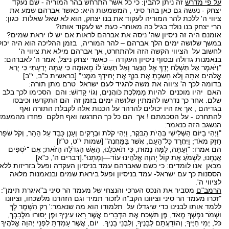
על פי מדרש
זה ניתן להבין: כי כל אשר התרחש בהר המוריה - שם נעקד
יצחק - נעשה גם כאן בהר סיני , המשמעות היא: כאשר אברהם שמע את
ציווי ה' ללכת להר המוריה לעקוד את בנו יצחק, הוא לא שאל שאלות כגון:
הרי יצחק בנו נולד בגיל כה מאוחר- כעת יש לעקוד אותו?
אומנם היה זה ניסיון שה' ניסה את אברהם לראות אם יש לו יראת שמים?
במשך שלושה ימים הלך אברהם – להר המוריה, בזמן ההליכה הוא היה יכול
לחשוב על הציווי הקשה הזה ולהתחרט, אך אברהם מילא את ציווי ה'
בנאמנות גדולה ובסוף ניסיון העקדה – כאשר יצחק ניצל, אמר ה' לאברהם:
"וַיֹּאמֶר אַל תִּשְׁלַח יָדְךָ אֶל הַנַּעַר וְאַל תַּעַשׂ לוֹ מְאוּמָה כִּי עַתָּה יָדַעְתִּי כִּי יְרֵא
אֱלֹהִים אַתָּה וְלֹא חָשַׂכְתָּ אֶת בִּנְךָ אֶת יְחִידְךָ מִמֶּנִּי" [בראשית כ"ב, י"ב]
בדומה לכך ה' ציווה את משה להגיד לעם ישראל טרם מתן תורה:
האם יהיו מוכנים להיות מַמְלֶכֶת כֹּוהֲנִים, וְגוֹי קָדוֹשׁ: והם הסכימו לכך בלב
שלם. אחר כך נדרשו להמתין שלושה ימים בזמן זה הם התקדשו וכיבסו
בגדיהם , אך אז היו יכולים להרהר על הכנות אלה לקבלת התורה ואף
להתחרט - על הסכמתם ! אך הם כל כך התרגשו ואף חלקם פחדו מהמעמד
הנשגב הזה כנאמר:
"וַיְהִי בַיּוֹם הַשְּׁלִישִׁי בִּהְיֹת הַבֹּקֶר, וַיְהִי קֹלֹת וּבְרָקִים וְעָנָן כָּבֵד עַל הָהָר, וְקֹל שֹׁפָר
חָזָק מְאֹד; וַיֶּחֱרַד כָּל־הָעָם, אֲשֶׁר בַּמַּחֲנֶה" [שמות י"ט, ט"ז]
הם אמרו: "וְעַתָּה, לָמָּה נָמוּת, כִּי תֹאכְלֵנוּ, הָאֵשׁ הַגְּדֹלָה הַזֹּאת; אִם ־יֹסְפִים
אֲנַחְנוּ, לִשְׁמֹעַ אֶת קוֹל יְהוָה אֱלֹהֵינוּ עוֹד—וָמָתְנוּ".[דברים ה', כ"א]
מכאן אנו לומדים: כי כשם שאברהם עמד בניסיון העקדה ופעל בזריזות ללא
הססנות כך עם ישראל- עמד בניסיון ופעל ביראת שמים ובנאמנות מלאה
לציווי ה'.
הרמב"ם
מסביר את הנכס הערכי והנצחי של מעמד הר סיני ב"איגרת תימן":
"זכרו מעמד הר סיני וציוונו הקב"ה לזכור תמיד וגם הזהרנו מלשכחו, וציוונו
ללמד אותו לבנינו כדי שיגדלו על תלמודו הוא מה שנאמר:' רַק הִשָּׁמֶר לְךָ
וּשְׁמֹר נַפְשְׁךָ מְאֹד, פֶּן תִּשְׁכַּח אֶת הַדְּבָרִים אֲשֶׁר רָאוּ עֵינֶיךָ וּפֶן יָסוּרוּ מִלְּבָבְךָ,
כֹּל, יְמֵי חַיֶּיךָ; וְהוֹדַעְתָּם לְבָנֶיךָ, וְלִבְנֵי בָנֶיךָ. יוֹם, אֲשֶׁר עָמַדְתָּ לִפְנֵי יְהוָה אֱלֹהֶיךָ