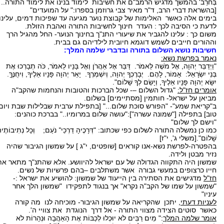
בְּחֹרֵב' בהמשך מדגיש הרמב"ם את חשיבות לימוד בנינו את לימוד התורה..
[בהשראת דברי הרב, ד"ר מאיר צבי גרוזמן בספרו:" על המועדים"
בימים אלה כאשר האלימות של קבוצת נוער מגיעה עד שפיכות דמים, עלינו
לדעת כי הסיבה לכך : העדר חינוך לחשיבות התורה ואהבת הזולת.
משום כך : עלינו להגביר את שיעורי התנ"ך בחינוך הנוער- החל מהגיל הרך
וההורים חייבים לשמש דוגמא חיובית לילדיהם גם בבית.
חשיבות נושא השלום בתורה ובדברי שלמה המלך:
נאמר בפרשת נשא:
"וַיְדַבֵּר יְהוָה, אֶל מֹשֶׁה לֵּאמֹר. דַּבֵּר אֶל אַהֲרֹן וְאֶל בָּנָיו לֵאמֹר, כֹּה תְבָרְכוּ אֶת
בְּנֵי יִשְׂרָאֵל: אָמוֹר, לָהֶם. יְבָרֶכְךָ יְהוָה, וְיִשְׁמְרֶךָ. יָאֵר יְהוָה פָּנָיו אֵלֶיךָ, וִיחֻנֶּךָּ.
יִשָּׂא יְהוָה פָּנָיו אֵלֶיךָ, וְיָשֵׂם לְךָ שָׁלוֹם".
אומרים חז"ל:
"גדול השלום –- שכל הברכות והטובות והנחמות שהקב"ה
מביאן על ישראל- חותמין [מסתיימים] בשלום.
ב"קריאת שמע"- "הפורש סוכת שלום..." [בתפילת ערבית שבלילות שבת ויום
טוב] בתפילה ["שמונה עשרה"]:"עושה שלום במרומיו.." בברכת כוהנים:
"וישם לך שלום"
כמו כן נמשלה התורה לשלום כפי שכתוב: "דְּרָכֶיהָ דַרְכֵי־ נֹעַם; וְכָל נְתִיבוֹתֶיה
שָׁלוֹם".[משלי ג', י"ז]
בהפטרה-לפרשת נשא-אנו קוראים [שופטים, י"ג ] על שמשון הגיבור שהיה
נזיר מבטן ולידה.
שמשון היה התקווה הגדולה של עם ישראל להיוושע. אלא שהתנ"ך מתאר את
חייו כרצופים במעשי גבורה אשר משתלבים –בהם פרשיות של נשים.
חז"ל
מדגישים את הסתירה בין הייעוד של שמשון: להושיע את ישראל :-
"שמשון על שמו של הקב"ה נקרא" אך בנגוד לתפקידו "שמשון הלך אחר
עיניו"
לעניות דעתי
, יתכן שהקריאה על שמשון הגיבור- מוכיחה לנו מה קורה
כאשר סוטים הצידה מצווי התורה - אל דרך הנוגדת את צוויי ה'.
אומר שלמה המלך
:" מַיִם רַבִּים לֹא יוּכְלוּ לְכַבּוֹת אֶת הָאַהֲבָה וּנְהָרוֹת לֹא