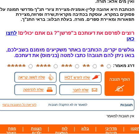
ואין מים אלא: תורה.
הכותבת היא אהובה קליין-אומנית-מציירת ציורי תנ"ך-מדרשי תמונה על
פסוקים במקרא. עוסקת בכתיבה מקראית,שירה ופרוזה,מציירת
תפאורות ומאיירת ספרים. מורה. בעלת הבלוג: בראי התנ"ך.
רוצים לפרסם את דעותכם ב"פרשן"? גם אתם יכולים!
לחצו
כאן
גולשים יקרים, הכותבים באתר משקיעים מזמנם בשבילכם,
בואו ניתן להם תגובה!
כתבו למטה (בנימוס) את דעתכם.
דרג מאמר:
תגובות
למאמר זה לא התקבלו תגובות
לקריאת כל התגובות ברצף
אין תגובות למאמר
קנון
|
מדריכי
|
בלוג
|
לוח
|
הצגות
|
מפת
תיירות
הופעות
ילדים
האתר