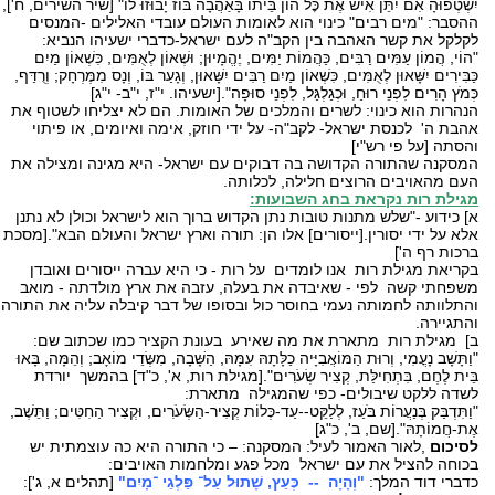
יִשְׁטְפוּהָ אִם יִתֵּן אִישׁ אֶת כׇּל הוֹן בֵּיתוֹ בָּאַהֲבָה בּוֹז יָבוּזוּ לוֹ" [שיר השירים, ח'],
ההסבר: "מים רבים" כינוי הוא לאומות העולם עובדי האלילים -המנסים
לקלקל את קשר האהבה בין הקב"ה לעם ישראל-כדברי ישעיהו הנביא:
"הוֹי, הֲמוֹן עַמִּים רַבִּים, כַּהֲמוֹת יַמִּים, יֶהֱמָיוּן; וּשְׁאוֹן לְאֻמִּים, כִּשְׁאוֹן מַיִם
כַּבִּירִים יִשָּׁאוּן לְאֻמִּים, כִּשְׁאוֹן מַיִם רַבִּים יִשָּׁאוּן, וְגָעַר בּוֹ, וְנָס מִמֶּרְחָק; וְרֻדַּף,
כְּמֹץ הָרִים לִפְנֵי רוּחַ, וּכְגַלְגַּל, לִפְנֵי סוּפָה".[ישעיהו. י"ז, י"ב- י"ג]
הנהרות הוא כינוי: לשרים והמלכים של האומות. הם לא יצליחו לשטוף את
אהבת ה' לכנסת ישראל- לקב"ה- על ידי חוזק, אימה ואיומים, או פיתוי
והסתה [על פי רש"י]
המסקנה שהתורה הקדושה בה דבוקים עם ישראל- היא מגינה ומצילה את
העם מהאויבים הרוצים חלילה, לכלותה.
מגילת רות נקראת בחג השבועות:
א] כידוע -"שלש מתנות טובות נתן הקדוש ברוך הוא לישראל וכולן לא נתנן
אלא על ידי יסורין.[ייסורים] אלו הן: תורה וארץ ישראל והעולם הבא".[מסכת
ברכות רף ה']
בקריאת מגילת רות אנו לומדים על רות - כי היא עברה ייסורים ואובדן
משפחתי קשה לפי - שאיבדה את בעלה, עזבה את ארץ מולדתה - מואב
והתלוותה לחמותה נעמי בחוסר כול ובסופו של דבר קיבלה עליה את התורה
והתגיירה.
ב] מגילת רות מתארת את מה שאירע בעונת הקציר כמו שכתוב שם:
"וַתָּשָׁב נָעֳמִי, וְרוּת הַמּוֹאֲבִיָּיה כַלָּתָהּ עִמָּהּ, הַשָּׁבָה, מִשְּׂדֵי מוֹאָב; וְהֵמָּה, בָּאוּ
בֵּית לֶחֶם, בִּתְחִילַּת, קְצִיר שְׂעֹרִים".[מגילת רות, א', כ"ד] בהמשך יורדת
לשדה ללקט שיבולים- כפי שהמגילה מתארת:
"וַתִּדְבַּק בְּנַעֲרוֹת בֹּעַז, לְלַקֵּט--עַד-כְּלוֹת קְצִיר-הַשְּׂעֹרִים, וּקְצִיר הַחִטִּים; וַתֵּשֶׁב,
אֶת-חֲמוֹתָהּ".[שם, ב', כ"ג]
לסיכום
,לאור האמור לעיל: המסקנה: – כי התורה היא כה עוצמתית יש
בכוחה להציל את עם ישראל מכל פגע ומלחמות האויבים:
כדברי דוד המלך:
"וְהָיָה -- כְּעֵץ, שָׁתוּל עַל־ פַּלְגֵי ־מָיִם"
[תהלים א, ג']: