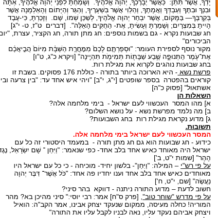
יָדְךָ, אֲשֶׁר תִּתֵּן: כַּאֲשֶׁר יְבָרֶכְךָ, יְהוָה אֱלֹהֶיךָ. וְשָׂמַחְתָּ לִפְנֵי יְהוָה אֱלֹהֶיךָ, אַתָּה
וּבִנְךָ וּבִתֶּךָ וְעַבְדְּךָ וַאֲמָתֶךָ, וְהַלֵּוִי אֲשֶׁר בִּשְׁעָרֶיךָ, וְהַגֵּר וְהַיָּתוֹם וְהָאַלְמָנָה אֲשֶׁר
בְּקִרְבֶּךָ— בַּמָּקוֹם, אֲשֶׁר יִבְחַר יְהוָה אֱלֹהֶיךָ, לְשַׁכֵּן שְׁמוֹ, שָׁם. וְזָכַרְתָּ, כִּי-עֶבֶד
הָיִיתָ בְּמִצְרָיִם; וְשָׁמַרְתָּ וְעָשִׂיתָ, אֶת- הַחֻקִּים הָאֵלֶּה". [דברים ט"ז, ט- י"ג]
חג שבועות נקרא - גם בשמות נוספים: חג מתן תורה, חג הקציר, עצרת, "יום
הביכורים"
מקור נוסף לספירת העומר: "וּסְפַרְתֶּ֤ם לָכֶם֙ מִמׇּחֳרַ֣ת הַשַּׁבָּ֔ת מִיּוֹם֙ הֲבִ֣יאֲכֶ֔ם
אֶת־עֹ֖מֶר הַתְּנוּפָ֑ה שֶׁ֥בַע שַׁבָּת֖וֹת תְּמִימֹ֥ת תִּהְיֶֽינָה" [ויקרא כ"ג, ט"ו]
בחג שבועות נוהגים לקרוא את מגילת רות.
פרשת נשא
- היא הארוכה ביותר בתורה - כוללת 176 פסוקים. בשבת זו
קוראים בהפטרה בספר שופטים [י"ג, י"ב] "ויהי איש אחד עד: "בין צרעה ובין
אשתאול" [פסוק כ"ה]
השאלות הן
א] מהו המסר העכשווי לעם ישראל - בימי מלחמה אלה?
ב] מה נלמד מפרשת נשא - על נושא השלום?
ג] מדוע נקראת מגילת רות בחג השבועות?
תשובות.
המסר העכשווי לעם ישראל בימי מלחמה אלה.
כידוע - חג שבועות הוא גם חג מתן תורה - במעמד היסטורי זה כל עם
ישראל היה מאוחד כאיש אחד בלב אחד- כפי שנאמר: "וַיִּחַן ־ שָׁם יִשְׂרָאֵל, נֶגֶד
הָהָר" [שמות י"ט, ב']
על פי רש"י
– המילה: "וַיִּחַן"- בלשון יחיד- מוכיחה - כי כל עם ישראל היו
מאוחדים כאיש אחד בלב אחד וענו יחדיו פה אחד: "כֹּל אֲשֶׁר־ דִּבֶּר יְהוָה
נַעֲשֶׂה" [שם, י"ט, ח']
חשוב לדעת – מדוע התורה ניתנה - דווקא בהר סיני?
על פי מדרש "שוחר טוב"
, [פרק ס"ח] אמר: רבי יוסי:" סיני מהיכן בא? מהר
המוריה! כחלה מעיסה, ממקום שנעקד יצחק אבינו, אמר הקב"ה: הואיל
ויצחק אביהם נעקד עליו, נאה לבניו לקבל עליו את התורה"