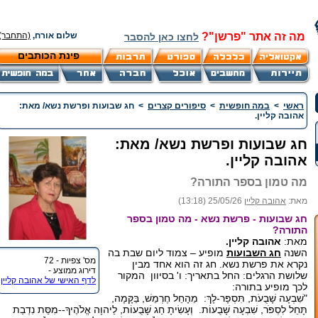
מה זה אתר "פרשן"?
שלום אורח,
(התחבר)
לחצו כאן להסבר
פינת הכותבים
ראשי
>
במה חופשית
>
סיפורים קצרים
>
חג שבועות ופרשת נשא/ מאת:
אהובה קליין.
חג שבועות ופרשת נשא/ מאת:
אהובה קליין.
מה טמון בספר התורה?
מאת:
אהובה קליין
25/05/26 (13:18)
חג שבועות - פרשת נשא - מה טמון בספר
התורה?
מאת:
אהובה קליין.
השנה
חג השבועות
מופיע – צמוד ליום שבת בה
מס' צפיות - 72
נקרא את פרשת נשא. חג זה הוא אחד מבין
דירוג ממוצע -
שלושת הרגלים: החל בתאריך: ו' בסיוון המקור
לדף האישי של אהובה קליין
לכך מופיע בתורה:
"שִׁבְעָה שָׁבֻעֹת, תִּסְפָּר-לָךְ: מֵהָחֵל חֶרְמֵשׁ, בַּקָּמָה,
תָּחֵל לִסְפֹּר, שִׁבְעָה שָׁבֻעוֹת. וְעָשִׂיתָ חַג שָׁבֻעוֹת, לַיהוָה אֱלֹהֶיךָ--מִסַּת נִדְבַת