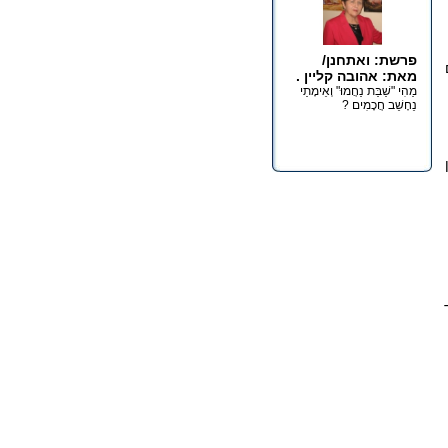
פרשת: ואתחנן/
מאת: אהובה קליין .
מַהִי "שַׁבַּת נַחֲמוּ" וְאֵימָתַי
נֵחָשֵׁב חֲכָמִים ?