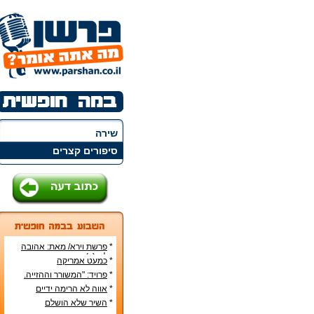
שירה
סיפורים קצרים
*
פרשת וירא/ מאת: אהובה
קליין (c)
*
כמעט אמריקה
*
פרויד: "המשורר וההזייה.
מעשה היצירה בראי
*
אווה לא הרימה ידיים
הפסיכואנליזה".
*
השיר שלא הושלם