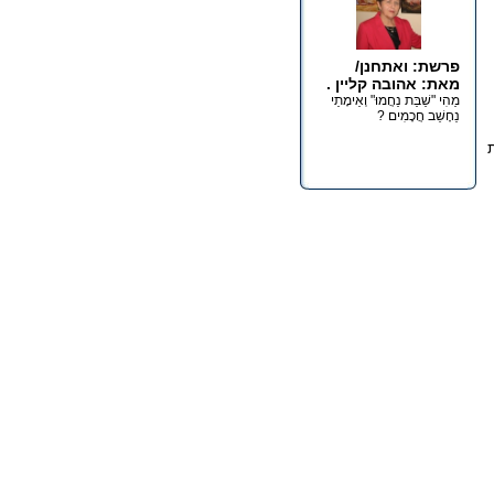
פרשת: ואתחנן/
מאת: אהובה קליין .
מַהִי "שַׁבַּת נַחֲמוּ" וְאֵימָתַי
נֵחָשֵׁב חֲכָמִים ?
ת