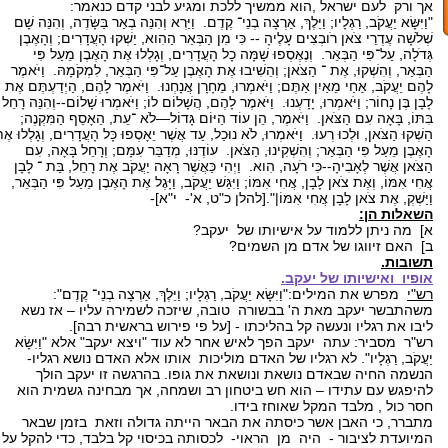
אך ורק לעם ישראל ,הוא ממשיך ללכת ומגיע לבני קדם כנאמר:
"וַיִּשָּׂא יַעֲקֹב, רַגְלָיו; וַיֵּלֶךְ, אַרְצָה בְנֵי־ קֶדֶם. וַיַּרְא וְהִנֵּה בְאֵר בַּשָּׂדֶה, וְהִנֵּה שָׁם
שְׁלֹשָׁה עֶדְרֵי צֹאן רֹובְצִים עָלֶיהָ -- כִּי מִן הַבְּאֵר הַהִוא, יַשְׁקוּ הָעֲדָרִים; וְהָאֶבֶן
גְּדֹלָה, עַל־פִּי הַבְּאֵר. וְנֶאֶסְפוּ שָׁמָּה כָל הָעֲדָרִים, וְגָלְלוּ אֶת הָאֶבֶן מֵעַל פִּי
הַבְּאֵר, וְהִשְׁקוּ, אֶת ־ הַצֹּאן; וְהֵשִׁיבוּ אֶת הָאֶבֶן עַל־פִּי הַבְּאֵר, לִמְקֹמָהּ. וַיֹּאמֶר
לָהֶם יַעֲקֹב, אַחַי מֵאַיִן אַתֶּם; וַיֹּאמְרוּ, מֵחָרָן אֲנָחְנוּ. וַיֹּאמֶר לָהֶם, הַיְדַעְתֶּם אֶת
לָבָן בֶּן נָחוֹר; וַיֹּאמְרוּ, יָדָעְנוּ. וַיֹּאמֶר לָהֶם, הֲשָׁלוֹם לוֹ; וַיֹּאמְרוּ שָׁלוֹם--וְהִנֵּה רָחֵל
בִּתּוֹ, בָּאָה עִם הַצֹּאן. וַיֹּאמֶר, הֵן עוֹד הַיּוֹם גָּדוֹל—לֹא ־עֵת, הֵאָסֵף הַמִּקְנֶה;
הַשְׁקוּ הַצֹּאן, וּלְכוּ רְעוּ. וַיֹּאמְרוּ, לֹא נוּכַל, עַד אֲשֶׁר יֵאָסְפוּ כָּל הָעֲדָרִים, וְגָלְלוּ אֶ
הָאֶבֶן מֵעַל פִּי הַבְּאֵר; וְהִשְׁקִינוּ, הַצֹּאן. עוֹדֶנּוּ, מְדַבֵּר עִמָּם; וְרָחֵל בָּאָה, עִם
הַצֹּאן אֲשֶׁר לְאָבִיהָ--כִּי רֹעָה, הִוא. וַיְהִי כַּאֲשֶׁר רָאָה יַעֲקֹב אֶת רָחֵל, בַּת ־ לָבָן
אֲחִי אִמּוֹ, וְאֶת צֹאן לָבָן, אֲחִי אִמּוֹ; וַיִּגַּשׁ יַעֲקֹב, וַיָּגֶל אֶת הָאֶבֶן מֵעַל פִּי הַבְּאֵר,
וַיַּשְׁקְ, אֶת צֹאן לָבָן אֲחִי אִמּוֹ|".[להלן כ"ט, א'- י"א]-
השאלות הן:
א] מה ניתן ללמוד על אישיותו של יעקב?
ב] האם זיווגו של אדם מן השמים?
תשובות.
אופיו ואישיותו של יעקב.
רש"י
מפרש את המילים:"וַיִּשָּׂא יַעֲקֹב, רַגְלָיו; וַיֵּלֶךְ, אַרְצָה בְנֵי־ קֶדֶם":
משהתבשר יעקב מאת ה' בבשורה טובה, שיזכה לשמירה עליו – אז נשא
ליבו את רגליו ונעשה קל בהליכתו - [על פי פירוש בראשית רבה].
רש"ר מסביר: עתה יעקב הפך לאיש אחר לא עוד "ויצא יעקב" אלא "וַיִּשָּׂא
יַעֲקֹב, רַגְלָיו". לא רגליו של האדם מוליכות אותו אלא האדם נושא רגליו-
הנשמה החיה שבאדם נושאת ונושאת את גופו. בהרגשה זו יעקב הולך
להיפגש עם עתידו – הוא חש ביטחון רב ושמחה, אך מבחינה גשמית הוא
חסר כול , מלבד המקל שאוחז בידו.
מתברר, כי האבן אשר כיסתה את הבאר הייתה גדולה וזאת בזמן שבאר
המיועדת לציבור - היה מן הראוי- לכסותה בכיסוי קל בלבד, כדי להקל על