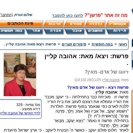
מה זה אתר "פרשן"?
שלום אורח,
(התחבר)
לחצו כאן להסבר
פינת הכותבים
ראשי
>
במה חופשית
>
סיפורים קצרים
>
פרשת: ויצא/ מאת: אהובה קליין .
פרשת: ויצא/ מאת: אהובה קליין
.
זיווגו של אדם- מאין?
מאת:
אהובה קליין
28/11/25 (10:10)
פרשת ויצא - זיווגו של אדם מאין?
מאת:
אהובה קליין
.
פרשה זו מוכיחה כבר בתחילתה - כי יעקב מכבד
את הוריו וממלא את רצונם לעזוב את בית הוריו
מס' צפיות - 329
ללכת לארם כפי שנאמר בסוף פרשת: תולדות:
דירוג ממוצע -
"וַיִּשְׁמַע יַעֲקֹב, אֶל אָבִיו וְאֶל אִמּוֹ; וַיֵּלֶךְ, פַּדֶּנָה
לדף האישי של אהובה קליין
אֲרָם". [בראשית כ"ח. ז']
בתחילת פרשה זו נאמר: "וַיֵּצֵא יַעֲקֹב, מִבְּאֵר
שָׁבַע; וַיֵּלֶךְ, חָרָנָה"
לאחר חלום סולם יעקב - כאשר ה' הבטיח ליעקב - כי ארץ ישראל מיועדת