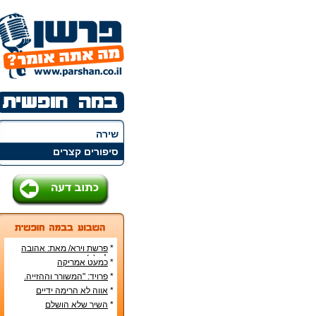
שירה
סיפורים קצרים
*
פרשת וירא/ מאת: אהובה
קליין (c)
*
כמעט אמריקה
*
פרויד: "המשורר וההזייה.
מעשה היצירה בראי
*
אווה לא הרימה ידיים
הפסיכואנליזה".
*
השיר שלא הושלם