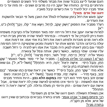
העם שנועד לייצג בכבוד שווה את מבחר משלחי היד השונים הגשמיים
והרוחניים בחיים. כוחותיו של יעקב היו כה מרובים ושונים - זה מזה עד כי כל
אחד מבניו יכול להגיד כי את כישרונו קיבל מאביו.
זיווגו של אדם
מאין?
יעקב פוגש את רחל בזמן שמצליח לגולל את האבן מעל פי הבאר ולהשקות
את העדרים..
רש"ר מסביר את הפסוק:"וַיִּשַּׁק יַעֲקֹב, לְרָחֵל; וַיִּשָּׂא אֶת ־ קֹלוֹ, וַיֵּבְךְּ" [להלן כ"ט,
י"א]
למרות שראה יעקב את רחל והייתה יפה מאד הסתכל עליה כקרובת משפחה
וזאת ניתן להבחין על פי דמעותיו - ובמיוחד לאחר שהיה מרוחק מבית הוריו
ולא ראה פנים מוכרות ולפתע רואה את רחל בת אחי אמו. אז דמות אמו
עולה בזיכרונו והדבר מרגש אותו עד דמעות ומכאן שהנשיקה הייתה תמימה
לגמרי וגם בזמן דאגתו לצאן היה מכבד את אמו ויש להניח כי רחל חשבה
עליו שאינו שפוי בנפשו , כאשר נישק אותה ונפל על צווארה.
נאמר עליה: "וְרָחֵל, הָיְיתָה, יְפַת־ תֹּאַר, וִיפַת מַרְאֶה" [להלן, כ"ט ,י"ז]
הגר"א [ הגאון רבי אליהו מוילנא
] - מסביר: על ידי ספר משלי האומר:" שֶׁקֶר
הַחֵן, וְהֶבֶל הַיֹּפִי: אִישָּׁה יִרְאַת־ יְהוָה, הִיא -תִתְהַלָּל" [משלי ל"א, ל']. גם שאר
האימהות השתבחו בחן וביופי.
אלא מתי " שֶׁקֶר הַחֵן, וְהֶבֶל הַיֹּפִי"? כאשר אין יראת שמים כמו שנאמר: "נֶזֶם
זָהָב, בְּאַף חֲזִיר-- אִישָּׁה יָפָה, וְסָרַת טָעַם". [משלי י"א ,כ"ב] הכוונה: כשם
שנזם זהב באף חזיר הוא דבר יפה
במקום הלא נכון -
היות והחזיר מכניס
את אפו לאשפה - כך היופי אינו מתאים לאישה שאין לה יראת שמים , אבל
אישה עם יראת שמים - החן והיופי הן מעלה גדולה. לכן "אישה יראת ה' היא
תתהלל"
אכן נשאלת השאלה: האם זיווגו של אדם מן השמים?
רבי פינחס בשם ר' אבהו אומר
: מצינו בתורה בנביאים ובכתובים שאין זיווגו
של איש, אלא מן הקב"ה.
בתורה מנין?