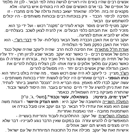
אנשים רבים שהיו באים והיו ראויים לגישה נוחה למי הבאר.- לכן זה מלמד
על אופיים של בני ארם האנשים שם לא היו בוטחים איש ברעהו- אלא
מקנאים זה בזה. חלילה שהאחד ישאב כמות גדולה של מים מחברו - זו
הסיבה לכיסוי הכבד - ורק בנוכחות רבים ובכוחות משותפים - היו יכולים
להשתמש עם הבאר.
יעקב מטיף לרועים מוסר וקורא לעדרים "מקנה" רכוש - ועל ידי כך הוא
מזכיר להם את חובתם כלפי הבעלים. אין להניח לצאן לשכב בעצלתיים.
אלא יש להביא אותם למרעה..
יעקב הרים את האבן הכבדה מעל הבאר בקלילות- על פי
דברי רש"י
- הוא
הסיר את האבן כפקק מעל פי הצלוחית.
אגדת חז"ל מתארת
: את הסיבה לכוח הרב שהיה ליעקב שהיה שקול כנגד
כוחם של אנשים רבים - כי כאשר יצא יעקב מבאר שבע לכיוון חרן - ירד עליו
טל של תחיה מן השמים ונעשה גיבור חיל ואביר כוח , גבורתו זו עמדה לו גם
כאשר נאבק עם מלאך אלוקים וניצח אותו- לכן הצליח בקלות להרים את
האבן הגדולה שרק אנשים רבים יחד - היו מסוגלים להרים.
רש"ר
מציין: כי ליעקב לא היה שום רכוש גשמי , מה שהיה בולט ביותר הוא -
כוחו הגופני -
דברים שאחרים היו יכולים לעשות יחדיו בכוחות משותפים -
עשה יעקב לבדו ללא מאמץ. גופו הבריא היה "הנכס" החשוב ביותר לעתיד.
את זאת ניתן להשיג על ידי חיים טהורים בעבר. וזה היסוד לעושר וכבוד.
שהתורה מעניקה בידה השמאלית, כנאמר:
"אֹרֶךְ יָמִים, בִּימִינָהּ; בִּשְׂמֹאלָהּ, עֹשֶׁר וְכָבוֹד".[
משלי ,ג', ט"ז]
המעלה השנייה
והחשובה של יעקב היא :
חוש הצדק והיושר
- דוגמת משה
שגם הוא מצא את עתידו ליד הבאר. כך גם יעקב אינו סובל בגידה או
השתמטות מחובה - זוהי נאמנות ואחריות.
המעלה השלישית
של יעקב: ההתלהבות לעבוד והזריזות בעשייה -
המאפשרים לו להגיש עזרה גם במקום שאין הדבר נוגע לענייניו- דבר שלא
היינו מצפים מאיש תם יושב אוהלים.
אישיות זאת של יעקב מכילה את כל התכונות המיוחדות של עם ישראל .