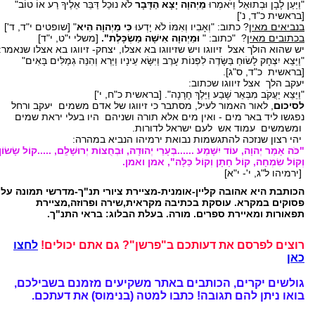
"וַיַּעַן לָבָן וּבְתוּאֵל וַיֹּאמְרוּ
מֵיְהוָה יָצָא הַדָּבָר
לֹא נוּכַל דַּבֵּר אֵלֶיךָ רַע אוֹ טוֹב"
[בראשית כ"ד, נ']
בנביאים מאין
? כתוב: "וְאָבִיו וְאִמּוֹ לֹא יָדְעוּ
כִּי מֵיְהוָה הִיא
" [שופטים י"ד, ד']
בכתובים מאין
? "כתוב: "
וּמֵיְהוָה אִישָּׁה מַשְׂכָּלֶת
".
[משלי י"ט, י"ד]
יש שהוא הולך אצל זיווגו ויש שזיווגו בא אצלו, יצחק- זיווגו בא אצלו שנאמר:
"וַיֵּצֵא יִצְחָק לָשׂוּחַ בַּשָּׂדֶה לִפְנוֹת עָרֶב וַיִּשָּׂא עֵינָיו וַיַּרְא וְהִנֵּה גְמַלִּים בָּאִים"
[בראשית כ"ד, ס"ג].
יעקב הלך אצל זיווגו שכתוב:
"וַיֵּצֵא יַעֲקֹב מִבְּאֵר שָׁבַע וַיֵּלֶךְ חָרָנָה". [בראשית כ"ח, י']
לסיכום
, לאור האמור לעיל, מסתבר כי זיווגו של אדם משמים יעקב ורחל
נפגשו ליד באר מים - ואין מים אלא תורה ושניהם היו בעלי יראת שמים
ומשמשים עמוד אש לעם ישראל לדורות.
יהי רצון שנזכה להתגשמות נבואת ירמיהו הנביא במהרה:
"כֹּה אָמַר יְהוָה, עוֹד יִשָּׁמַע ......בְּעָרֵי יְהוּדָה, וּבְחֻצוֹת יְרוּשָׁלִַם, .....קוֹל שָׂשׂוֹן
וְקוֹל שִׂמְחָה, קוֹל חָתָן וְקוֹל כַּלָּה", אמן ואמן.
[ירמיהו ל"ג, י'- י"א]
הכותבת היא אהובה קליין-אומנית-מציירת ציורי תנ"ך-מדרשי תמונה על
פסוקים במקרא. עוסקת בכתיבה מקראית,שירה ופרוזה,מציירת
תפאורות ומאיירת ספרים. מורה. בעלת הבלוג: בראי התנ"ך.
רוצים לפרסם את דעותכם ב"פרשן"? גם אתם יכולים!
לחצו
כאן
גולשים יקרים, הכותבים באתר משקיעים מזמנם בשבילכם,
בואו ניתן להם תגובה!
כתבו למטה (בנימוס) את דעתכם.