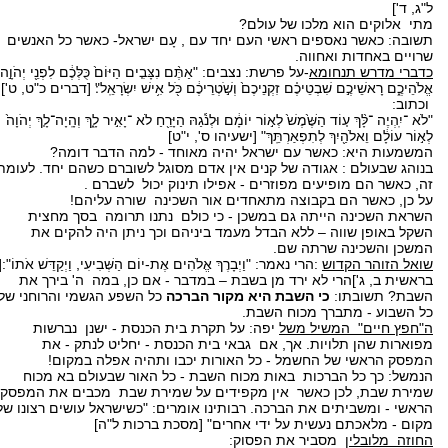
ל"ג, ד']
מתי אלוקים הוא מלכו של עולם?
תשובה: כאשר נאספים ראשי העם יחד עם , עָם ישראל- כאשר כל האנשים
שרויים באחדות ואחווה.
כדברי מדרש תנחומא
-על פרשת: נצבים: "אַתֶּ֨ם נִצָּבִ֤ים הַיּוֹם֙ כֻּלְּכֶ֔ם לִפְנֵ֖י יְהֹוָ֣ה
אֱלֹהֵיכֶ֑ם רָאשֵׁיכֶ֣ם שִׁבְטֵיכֶ֗ם זִקְנֵיכֶם֙ וְשֹׁ֣טְרֵיכֶ֔ם כֹּ֖ל אִ֥ישׁ יִשְׂרָאֵֽל"׃ [דברים כ"ט, ט']
וכתוב:
"לֹא ־יִֽהְיֶה ־לָּ֨ךְ ע֤וֹד הַשֶּׁ֙מֶשׁ֙ לְא֣וֹר יוֹמָ֔ם וּלְנֹ֕גַהּ הַיָּרֵ֖חַ לֹא ־יָאִ֣יר לָ֑ךְ וְהָֽיָה־לָ֤ךְ יְהֹוָה֙
לְא֣וֹר עוֹלָ֔ם וֵאלֹהַ֖יִךְ לְתִפְאַרְתֵּֽךְ" [ישעיהו ס', י"ט]
המשמעות היא: כאשר עם ישראל יהיה מאוחד - למה הדבר דומה?
בנוהג שבעולם : אגודה של קנים אין אדם מסוגל לשוברם כשהם יחד. לעומת
זה, כאשר הם מופיעים מפוזרים - אפילו תינוק יכול לשברם .
על כן, כאשר הם בקבוצה מתאחדים אור השכינה שורה עליהם!
השראת השכינה הייתה גם במשכן - כי כולם נתנו תרומה בסך מחצית
השקל באופן שווה – ללא הבדל מעמד ביניהם וכך ניתן היה להקים את
המשכן והשכינה שרתה שם.
שואל הזוהר הקדוש
:הרי נאמר: "וַיְבָרֶךְ אֱלֹהִים אֶת-יוֹם הַשְּׁבִיעִי, וַיְקַדֵּשׁ אֹתוֹ":[
בראשית ב, ג']הרי לא ירד מן בשבת – במדבר - אם כן, במה ה' בירך את
השבת? תשובתו:
כי השבת היא מקור הברכה
כל השפע הגשמי והרוחני של
כל השבוע - מתברך מכוח השבת.
ה"חפץ חיים" המשיל משל
יפה: על תקרת בית הכנסת - ישנן נברשות
מפוארות שהן תלויות. אך, אם גבאי בית הכנסת - יחליט לנתק - את
המפסק הראשי של החשמל - כל האורות יכבו ותהיה אפלה במקום!
הנמשל: כך כל הברכות באות מכוח השבת - כל האור שבעולם בא מכוח
שמירת שבת, לכן כאשר אין מקפידים על שמירת שבת מכבים את המפסק
הראשי - ומשביתים את הברכה. רבותינו אומרים: "כשישראל עושים רצונו של
מקום - מלאכתם נעשית על ידי אחרים" [מסכת ברכות ל"ה]
החוזה מלובלין
מסביר את הפסוק: