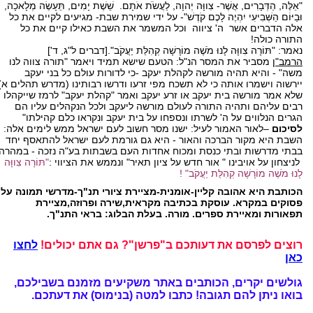
"אֵלֶּה, הַדְּבָרִים, אֲשֶׁר- צִווָּה יְהוָה, לַעֲשֹׂת אֹתָם. שֵׁשֶׁת יָמִים, תֵּעָשֶׂה מְלָאכָה,
וּבַיּוֹם הַשְּׁבִיעִי יִהְיֶה לָכֶם קֹדֶשׁ"- על ידי שמירת שבת- מגיעים לקיים את כל
אלה הדברים אשר ה' ציווה וכל המשמר את השבת כאילו קיים את כל
התורה כולה!
נאמר: "תּוֹרָה צִווָּה לָנוּ מֹשֶׁה מוֹרָשָׁה קְהִלַּת יַעֲקֹב".[דברים ל"ג, ד']
הרמב"ן
מסביר את המסר הנ"ל: הטעם שישא תמיד ויאמר "תורה צווה לנו
משה" - והיא תהיה מורשה לקהלת יעקב -כי לדורות עולם כל בני יעקב
יירשוה וישמרו אותה כי לא תשכח מפי זרעו ודרשו רבותינו (מדרש תהלים א)
שלא אמר מורשה בית יעקב או זרע יעקב ואמר "קהלת יעקב" לרמז שייקהלו
רבים עליהם ותהיה התורה לעולם מורשה ליעקב ולכל הנקהלים עליו הם
הגרים הנלווים על ה' לשרתו ונספחו על בית יעקב ונקראו כלם קהילתו"
לסיכום
–לאור האמור לעיל: ישנו מסר חשוב לעם ישראל ממש לימים אלה:
השבת היא מקור הברכה והאור - היא גם גורמת לעם ישראל להתאסף יחד
בבתי מדרשות ובתי כנסת ומכוח אחדות העם בשבתות בע"ה נזכה - במהרה
לניצחון על אויבינו " אור חדש על ציון תאיר" ונממש את הציווי :
"תּוֹרָה צִווָּה
לָנוּ מֹשֶׁה מוֹרָשָׁה קְהִלַּת יַעֲקֹב" !
הכותבת היא אהובה קליין-אומנית-מציירת ציורי תנ"ך-מדרשי תמונה על
פסוקים במקרא. עוסקת בכתיבה מקראית,שירה ופרוזה,מציירת
תפאורות ומאיירת ספרים. מורה. בעלת הבלוג: בראי התנ"ך.
רוצים לפרסם את דעותכם ב"פרשן"? גם אתם יכולים!
לחצו
כאן
גולשים יקרים, הכותבים באתר משקיעים מזמנם בשבילכם,
בואו ניתן להם תגובה!
כתבו למטה (בנימוס) את דעתכם.