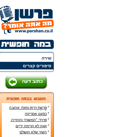
שירה
סיפורים קצרים
*
פרשת וירא/ מאת: אהובה
קליין (c)
*
כמעט אמריקה
*
פרויד: "המשורר וההזייה.
מעשה היצירה בראי
*
אווה לא הרימה ידיים
הפסיכואנליזה".
*
השיר שלא הושלם