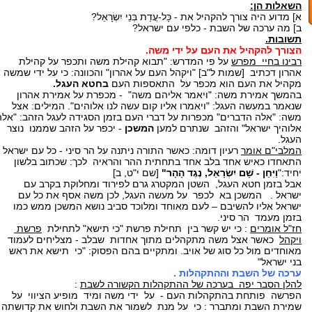
השאלות הן:
א] מדוע היה צורך להקהיל את - כָּל-עֲדַת בְּנֵי יִשְׂרָאֵל?
ב] מה ערכה של השבת - כלפי עם ישראל?
תשובות.
הצורך להקהיל את העם על ידי משה.
רבינו בחיי מפרש
על פי המדרש: "תבוא קהילת משה ותכפר על קהילת
אהרון דכתיב [שמות ל"ב] "ויקהל העם על אהרון" והכוונה: כי על ידי שמשה
מקהיל את העם הוא מכפר על התאספות העם
בחטא העגל.
בהמשך אמירת משה: "ויאמר אליהם משה" - מכפרת על אמירת אהרון
שנאמר במעשה העגל: "ויאמרו אליו קום עשה לנו אלוהים". המילים: אצל
משה: "אלה הדברים" מכפרות על דברי העם בזמן הסגידה לעגל הזהב: "אלה
אלוהיך ישראל" והזהב שנתרם למען
המשכן
- יכפר על הזהב שממנו נוצר
העגל.
המלבי"ם אומר
רעיון דומה: כאשר התורה ניתנה על הר סיני - כל עם ישראל
התאחדו כאיש אחד בלב אחד בתחתית ההר והראיה לכך: שכתוב בלשון
יחיד:"
וַיִּחַן - שָׁם יִשְׂרָאֵל, נֶגֶד הָהָר"
[שם י"ט, ב]
אבל בזמן חטא העגל, השטן המקטרג גרם לפירוד ומחלוקת בקרב עם
ישראל . המשכן בא לכפר על מעשה העגל, לכן משה אסף את כל עם
ישראל אליו להשיבם – לעם מאוחד ומלוכד סביב נושא המשכן ממש כמו
בזמן מעמד הר סיני.
חז"ל אומרים
: כי יש קשר בין תחילת פרשת "כי תישא" לתחילת
פרשת
ויקהל
כאשר אצל משה מתקהלים מתוך אחדות שבלב - מצליחים לעמוד
מאוחדים מול כל סוג של אויב. ומתקיים בהם הפסוק: "כי תישא את ראש
בני ישראל"
ערכה של השבת וההתקהלות .
להלן הסבר יפה בערכה של ההתקהלות הקשורה לשבת
:
הפרשה פותחת בהתקהלות העם - על ידי משה ומיד מופיע הציווי על
שמירת השבת ומתברר : כי על מנת לשמור את השבת ולחוש את קדושתה