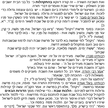
ואת השכינה השורה – זה קורה דווקא
בהתקהלות
-כי כל בני הבית יושבים
סביב השולחן - שרים שירי שבת ואומרים דברי תורה.
כמו כן השיעורים ולימודי התורה ביום השבת – יש בהם עוצמה גדולה כדי
לזכות את עם ישראל ולגרום לסנגוריה גדולה בשמים על ישראל.
בעל הטורים סובר
: כי יש קשר בין ירידתו של משה מהר סיני כשקרן-עור פניו -
ומכאן יש להסביר: שאינו דומה קירון פנים של שבת לשאר הימים [ב"ר, י"א,
ב]
הכוונה: בסוף פרשת:"ויקהל" נאמר: "וְרָאוּ בְנֵי-יִשְׂרָאֵל, אֶת-פְּנֵי מֹשֶׁה, כִּי קָרַן,
עוֹר פְּנֵי מֹשֶׁה; וְהֵשִׁיב מֹשֶׁה אות - הַמַּסְוֶוה עַל-פָּנָיו, עַד - בֹּאוֹ לְדַבֵּר אִתּוֹ".
[שמות ל"ד, ל"ה]
נאמר: "וַיַּקְהֵל" לפי שמשה בא לדבר על פרשת שבת רצה לרמוז שבשבתות
ויום טוב העם מתקהלים לשמוע דרשה.
נאמר: "שֵׁשֶׁת יָמִים, תֵּעָשֶׂה מְלָאכָה, וּבַיּוֹם הַשְּׁבִיעִי יִהְיֶה לָכֶם קֹדֶשׁ שַׁבַּת
שַׁבָּתוֹן"
רבותינו סברו:
שלושה מעידים זה על זה: ישראל, השבת והקב"ה: ישראל
והקב"ה מעידים - על השבת שהוא יום מנוחה ליהודים.
וישראל והשבת מעידים על ה' - שהוא יחיד בעולמו.
הקב"ה והשבת מעידים על ישראל - שהם גוי אחד בארץ!
"
אמר רבי יהודה
, אמר רב: כל המענג את השבת מעניקים לו משמים
משאלות ליבו - ההוכחה לכך, שנאמר:
"וְהִתְעַנַּג עַל-יְהוָה; וְיִתֶּן- לְךָ, מִשְׁאֲלֹת לִבֶּךָ".[תהלים ל"ז, ד']
רבותינו בעלי אגדה
אומרים: כי מתחילת התורה ועד סופה, אין בה פרשה
שנאמר בראשה: "ויקהל" ,אלא רק בפרשה זו. אמר הקב"ה: עשה לך קהילות
גדולות ודרוש לפניהם -
הלכות שבת -
כדי שילמדו ממך
הדורות הבאים
להקהיל קהילות בכל שבת ושבת להתכנס בבתי מדרשות - כדי ללמד ולהורות
לישראל דברי תורה-איסור והיתר וכו', מכאן אמרו: משה תיקן להם לישראל
שיהיו דורשים בעניינו של יום. הלכות פסח בפסח וכו'.....
נאמר: "וַיְהִי בִישֻׁרוּן, מֶלֶךְ, בְּהִתְאַסֵּף רָאשֵׁי עָם, יַחַד שִׁבְטֵי יִשְׂרָאֵל". [דברים