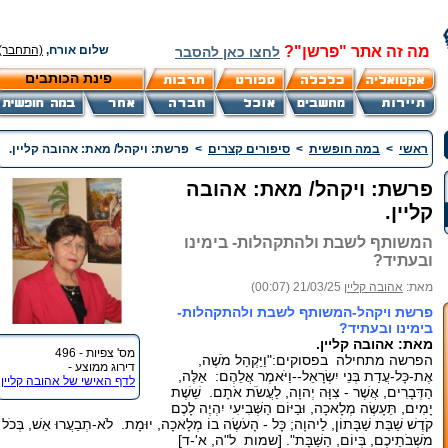
מה זה אתר "פרשן"?
שלום אורח,
(התחבר)
לחצו כאן להסבר
פינת הכותבים
ראשי
>
במה חופשית
>
סיפורים קצרים
>
פרשת: ויקהל/ מאת: אהובה קליין.
פרשת: ויקהל/ מאת: אהובה
קליין.
המשותף לשבת ולהתקהלות- בימינו
ובעתיד?
מאת:
אהובה קליין
21/03/25 (00:07)
פרשת ויקהל
-המשותף לשבת ולהתקהלות-
בימינו ובעתיד?
מאת: אהובה קליין.
מס' צפיות - 496
הפרשה מתחילה בפסוקים:"וַיַּקְהֵל מֹשֶׁה,
דירוג ממוצע -
אֶת-כָּל-עֲדַת בְּנֵי יִשְׂרָאֵל--וַיֹּאמֶר אֲלֵהֶם: אֵלֶּה,
לדף האישי של אהובה קליין
הַדְּבָרִים, אֲשֶׁר - צִוָּה יְהוָה, לַעֲשֹׂת אֹתָם. שֵׁשֶׁת
יָמִים, תֵּעָשֶׂה מְלָאכָה, וּבַיּוֹם הַשְּׁבִיעִי יִהְיֶה לָכֶם
קֹדֶשׁ שַׁבַּת שַׁבָּתוֹן, לַיהוָה; כָּל - הָעֹשֶׂה בוֹ מְלָאכָה, יוּמָת. לֹא-תְבַעֲרוּ אֵשׁ, בְּכֹל
מֹשְׁבֹתֵיכֶם, בְּיוֹם, הַשַּׁבָּת". [שמות ל"ה, א'-ד]