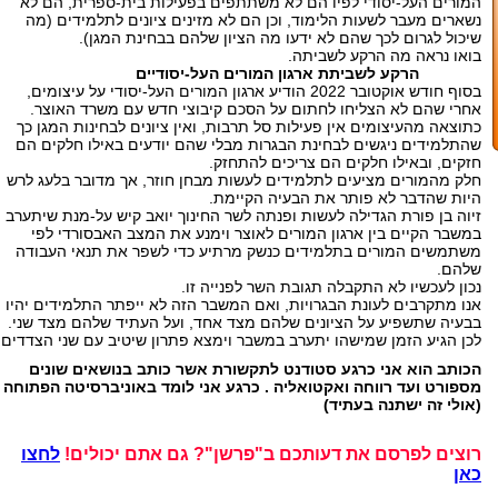
המורים העל-יסודי לפיו הם לא משתתפים בפעילות בית-ספרית, הם לא
נשארים מעבר לשעות הלימוד, וכן הם לא מזינים ציונים לתלמידים (מה
שיכול לגרום לכך שהם לא ידעו מה הציון שלהם בבחינת המגן).
בואו נראה מה הרקע לשביתה.
הרקע לשביתת ארגון המורים העל-יסודיים
בסוף חודש אוקטובר 2022 הודיע ארגון המורים העל-יסודי על עיצומים,
אחרי שהם לא הצליחו לחתום על הסכם קיבוצי חדש עם משרד האוצר.
כתוצאה מהעיצומים אין פעילות סל תרבות, ואין ציונים לבחינות המגן כך
שהתלמידים ניגשים לבחינת הבגרות מבלי שהם יודעים באילו חלקים הם
חזקים, ובאילו חלקים הם צריכים להתחזק.
חלק מהמורים מציעים לתלמידים לעשות מבחן חוזר, אך מדובר בלעג לרש
היות שהדבר לא פותר את הבעיה הקיימת.
זיוה בן פורת הגדילה לעשות ופנתה לשר החינוך יואב קיש על-מנת שיתערב
במשבר הקיים בין ארגון המורים לאוצר וימנע את המצב האבסורדי לפי
משתמשים המורים בתלמידים כנשק מרתיע כדי לשפר את תנאי העבודה
שלהם.
נכון לעכשיו לא התקבלה תגובת השר לפנייה זו.
אנו מתקרבים לעונת הבגרויות, ואם המשבר הזה לא ייפתר התלמידים יהיו
בבעיה שתשפיע על הציונים שלהם מצד אחד, ועל העתיד שלהם מצד שני.
לכן הגיע הזמן שמישהו יתערב במשבר וימצא פתרון שיטיב עם שני הצדדים.
הכותב הוא אני כרגע סטודנט לתקשורת אשר כותב בנושאים שונים
מספורט ועד רווחה ואקטואליה . כרגע אני לומד באוניברסיטה הפתוחה
(אולי זה ישתנה בעתיד)
רוצים לפרסם את דעותכם ב"פרשן"? גם אתם יכולים!
לחצו
כאן