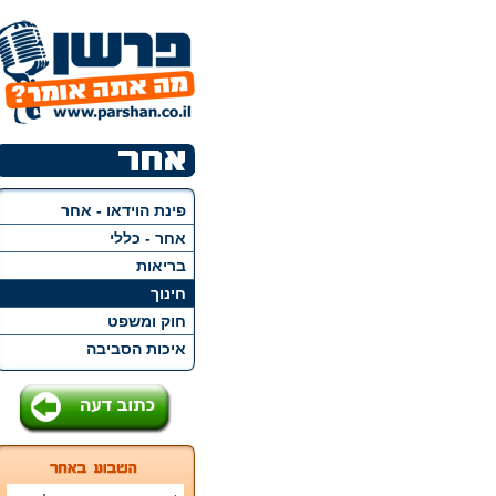
פינת הוידאו - אחר
אחר - כללי
בריאות
חינוך
חוק ומשפט
איכות הסביבה