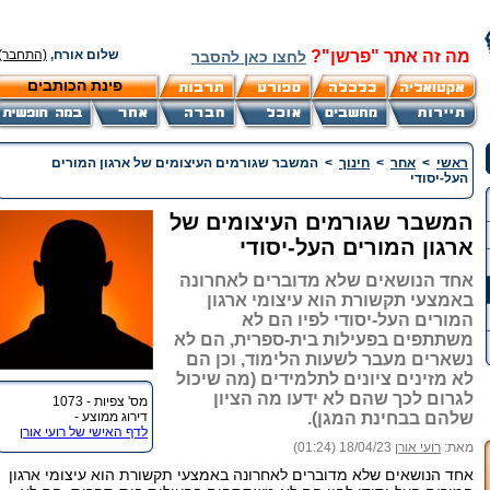
מה זה אתר "פרשן"?
שלום אורח,
(התחבר)
לחצו כאן להסבר
פינת הכותבים
ראשי
>
אחר
>
חינוך
>
המשבר שגורמים העיצומים של ארגון המורים
העל-יסודי
המשבר שגורמים העיצומים של
ארגון המורים העל-יסודי
אחד הנושאים שלא מדוברים לאחרונה
באמצעי תקשורת הוא עיצומי ארגון
המורים העל-יסודי לפיו הם לא
משתתפים בפעילות בית-ספרית, הם לא
נשארים מעבר לשעות הלימוד, וכן הם
לא מזינים ציונים לתלמידים (מה שיכול
לגרום לכך שהם לא ידעו מה הציון
מס' צפיות - 1073
שלהם בבחינת המגן).
דירוג ממוצע -
לדף האישי של רועי אורן
מאת:
רועי אורן
18/04/23 (01:24)
אחד הנושאים שלא מדוברים לאחרונה באמצעי תקשורת הוא עיצומי ארגון