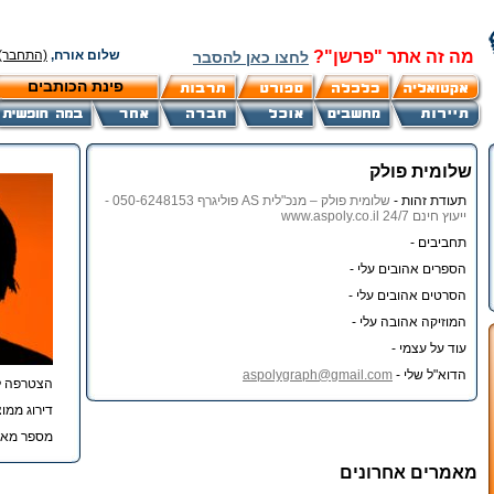
מה זה אתר "פרשן"?
שלום אורח,
(התחבר)
לחצו כאן להסבר
פינת הכותבים
שלומית פולק
תעודת זהות -
שלומית פולק – מנכ"לית AS פוליגרף 050-6248153 -
ייעוץ חינם 24/7 www.aspoly.co.il
תחביבים -
הספרים אהובים עלי -
הסרטים אהובים עלי -
המוזיקה אהובה עלי -
עוד על עצמי -
הדוא"ל שלי -
aspolygraph@gmail.com
הצטרפה ל
דירוג ממוצ
מספר מאמ
מאמרים אחרונים