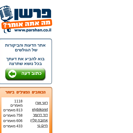
אתר הדעות והביקורות
של הגולשים
בוא להביע את דעתך
בכל נושא שתרצה
1118
רועי אורן
מאמרים
elybikoret
813 מאמרים
דוד דרומר
758 מאמרים
אהובה קליין
606 מאמרים
חיים נוי
433 מאמרים