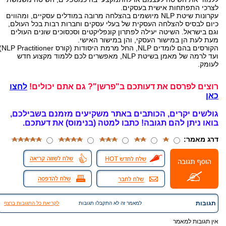
לצרכי התפתחות אישית בעסקים.
עקרונות שיטת NLP מיושמים בהצלחה מרובה במודלים עסקיים, ומהווים
כיום לבסיס להצלחה העסקית של בעלי עסקים וחברות רבות בכל העולם,
וגם בישראל. השיטה יעילה לפתרון קונפליקטים וסכסוכים שונים העולים
מעת לעת הן במישור העסקי, והן במישור האישי.
הקורסים בהם לומדים NLP, החל מרמת היסודו
ועד לרמה של מאמן בשיטת NLP, מאפשרים לכם ללמוד מקצוע חדש
לעומק.
רוצים לפרסם את דעותכם ב"פרשן"? גם אתם יכולים!
לחצו
כאן
גולשים יקרים, הכותבים באתר משקיעים מזמנם בשבילכם,
בואו ניתן להם תגובה!
כתבו למטה (בנימוס) את דעתכם.
דרג מאמר:
תגובות
למאמר זה לא התקבלו תגובות
לקריאת כל התגובות ברצף
אין תגובות למאמר