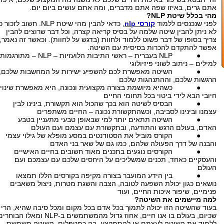
אתם גרים, באיזו שפה אתם מדברים, ומה אתם עושים ביום יום.
מהי בכלל שיטת NLP?
לפני שנכנסים ללמוד
קורסי nlp
, כדאי להבין מהי שיטת NLP. חשוב לזכור 
לא ניתן להבין שיטה שלמה על בסיס קריאה קצרה, וכל דבר שרוצים להבין
צריך בסופו של דבר פשוט ללמוד ולחוות (בדגש על לחוות). וכאשר זה נאמר,
אפשר להתקדם להכרות בסיסית עם השיטה.
● NLP בעברית – ראשי התיבות הלועזיות – NLP – מתורגמות
למילים – ניתוב לשוני פיזיולוגי
● השיטה מאפשרת לכם להשפיע ישירות על המחשבות שלכם,
הרגשות שלכם, וההתנהגות שלכם
● כשהיא מיושמת בצורה מקצועית ונכונה, היא מאפשרת שינוי
חיובי הבא לידי ביטוי בכל תחומי החיים
● הבסיס לשיטה הוא בכך שהכול הוא תקשורת, בינינו לבין
עצמנו ובינינו לסביבה, וכשהתקשורת נכונה – החיים משתפרים
● השיטה תתאים יותר למי שבאופן טבעי מתעניין בטבע
האדם, בעולם הרגש והתודעה, ובתקשורת עם עצמם ועם העולם
● הקורס מוביל את הסטודנטים במסע מופלא של גילוי עצמי
והבנה של דרך הפעולה שלהם, כמו גם של שאר בני האדם
● הקורסים נוגעים בתכנים מאוד חשובים בחיים האישיים
והעסקיים כאחד, תכנים שמשליכים על היחסים שלכם עם עצמכם ועם
העולם
● בין הידע המועבר בצורה מקיפה בקורסים הללו תמצאו
נושאים כגון יכולת השפעה לטובה, הצבה והשגת מטרות, ניצול משאבים
פנימיים, שיפור איכות החיים, ועוד
למה מיישמים את השיטה?
בעוד שהשיטה הזו יכולה לתמוך בכל אדם בכל מקום ומכל סיבה שהיא, הרי
שכיום, בעולם בו אנו חיים, אחוז גדול מהמשתמשים ב-NLP ומאלו הבוחר
ללמוד את השיטה לעצמם או להתמקצע בה כמטפלים, השיטה משמשת