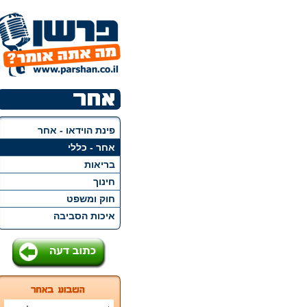
פינת הוידאו - אחר
אחר - כללי
בריאות
חינוך
חוק ומשפט
איכות הסביבה