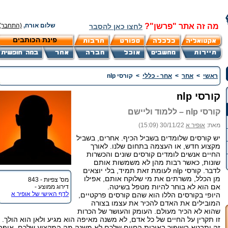
מה זה אתר "פרשן"?
שלום אורח,
(התחבר)
לחצו כאן להסבר
פינת הכותבים
ראשי
>
אחר
>
אחר - כללי
>
קורסי nlp
קורסי nlp
קורסי nlp – ללמוד וליישם
מאת:
אופיר א
30/11/22 (15:09)
יש קורסים שלומדים בשביל הכיף. אחרים, בשביל
מקצוע חדש, או העצמה בתחום שלנו. לאורך
החיים אנשים לומדים קורסים שונים והכשרות
שונות, כאשר רבות מהן לא משמשות אותם
לדבר. קורסי nlp לעומת זאת תמיד, בלי יוצאים
מן הכלל, משרתים את מי שלוקח אותם, אפילו
מס' צפיות - 843
אם הוא לא בוחר להיות מטפל בשיטה.
דירוג ממוצע -
לדף האישי של אופיר א
היופי בקורסים הללו הוא שהם קורסים פרקטיים,
המובילים את האדם להכיר את עצמו בצורה
שהוא לא הכיר מעולם. העומק והעושר של הכרות
זו תקרין על החיים של כל אדם, לא משנה מאיפה הוא מגיע ולאן הוא הולך.
זה יתבטא בשיפור באיכות החיים שלכם לא משנה מה המקצוע שלכם, איפה