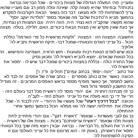
ומעניין: מהי המעלה הגדולה של מצוות ביכורים - שכל הבריאה נבראה
בזכותה? ובמיוחד שהיא מצווה קלה שאינה עולה ממון רב וגם מענייו שהוא
צריך להשתחוות לה' ולא מצאנו דבר כזה בשאר הבאת הקורבנות למקדש.
בהמשך מביא ה"נתיבות שלום" מה שנאמר בספר "תולדות יעקב יוסף"
שהוא מקשה: שהקב"ה הוא נצחי: היה, הווה ויהיה. וגם המצוות הן נצחיות,
אך כעת שאין מקדש ואין מצוות הבאת ביכורים, האם, חלילה, בטלה מצווה
זו?
התשובה: המצווה הזו : המצווה: "ולקחת מראשית כל פרי האדמה" כוללת:
הכול - כל ענייני האדם והנאותיו-שמכל דבר- תיקח הראשית ותביא לה'
אלוקיך.
וכמו שיש לאדם הנאות רבות ומגוונות - חוש הראיה, השמיעה והמישוש.. הרי
בכל הנאות שבאדם- ימצא להביא ראשית לה' ומכאן נסיק:
שכל התורה כולה - נכללת במצוות ביכורים שמכל דבר שיש לו - ימסור את
הראשית לה'.
עוד כתוב : "יְהוָה--יִסְפֹּר, בִּכְתוֹב עַמִּים"[ תהלים פ"ז, ו']
הכוונה: כאשר אדם כותב מספרים - כותב שורה של אפסים. זה לבד לא
נחשב למספר, אך כאשר מוסיף מספר בראש האפסים המרובים - זה מגדיל
את החשבון למספר גדול מאד.
כך זה מבחינה רוחנית: אם יהודי מוסר לה' ראשית מכל דבר בעולם הזה -
הרי על ידי כך הוא מעלה את כל ענייני העולם הזה – לקב"ה.
הכוונה:
"בכל דרכיך דעהו"
שכל מעשיו של היהודי – יהיו לכבוד ה'- שכל
פעולה את תחילתה יעשה לה' ואז ממלא הכול בהמשך נמשך אחרי
ההתחלה.
כך גם לגבי מעשרות – שנאמר: "ראשית דגנך"- וגם יהודי מתחייב לתת
מצוות חלה שנאמר: "ראשית עריסותכם" בזכות – מצוות אלו של ראשית -
ברא ה' את העולם ,כל הבריאה - נבראה עבורן ויוצא מזה שכך בכל הנאותיו
ימסור את ראשיתן , באופן זה - הוא מרומם את כל ענייני העולם! וגם זו
הסיבה להשתחוות לה'.