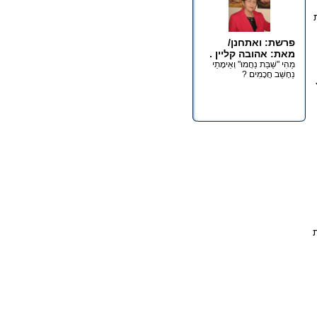
ת
פרשת: ואתחנן/
מאת: אהובה קליין .
מַהִי "שַׁבַּת נַחֲמוּ" וְאֵימָתַי
נֵחָשֵׁב חֲכָמִים ?