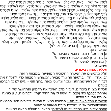
לְשַׁכֵּן שְׁמוֹ שָׁם. וּבָאתָ, אֶל-הַכֹּהֵן, אֲשֶׁר יִהְיֶה, בַּיָּמִים הָהֵם; וְאָמַרְתָּ אֵלָיו,
הִגַּדְתִּי הַיּוֹם לַיהוָה אֱלֹהֶיךָ, כִּי-בָאתִי אֶל-הָאָרֶץ, אֲשֶׁר נִשְׁבַּע יְהוָה לַאֲבֹתֵינוּ לָתֶ
לָנוּ. וְלָקַח הַכֹּהֵן הַטֶּנֶא, מִיָּדֶךָ; וְהִנִּיחוֹ--לִפְנֵי, מִזְבַּח יְהוָה אֱלֹהֶיךָ. וְעָנִיתָ וְאָמַרְתָּ
לִפְנֵי יְהוָה אֱלֹהֶיךָ, אֲרַמִּי אֹבֵד אָבִי, וַיֵּרֶד מִצְרַיְמָה, וַיָּגָר שָׁם בִּמְתֵי מְעָט;
וַיְהִי-שָׁם, לְגוֹי גָּדוֹל עָצוּם וָרָב. וַיָּרֵעוּ אֹתָנוּ הַמִּצְרִים, וַיְעַנּוּנוּ; וַיִּתְּנוּ עָלֵינוּ, עֲבֹדָה
קָשָׁה. וַנִּצְעַק, אֶל-יְהוָה אֱלֹהֵי אֲבֹתֵינוּ; וַיִּשְׁמַע יְהוָה אֶת-קֹלֵנוּ, וַיַּרְא אֶת-עָנְיֵנוּ
וְאֶת-עֲמָלֵנוּ וְאֶת-לַחֲצֵנוּ. וַיּוֹצִאֵנוּ יְהוָה, מִמִּצְרַיִם, בְּיָד חֲזָקָה וּבִזְרֹעַ נְטוּיָה,
וּבְמֹרָא גָּדֹל--וּבְאֹתוֹת, וּבְמֹפְתִים. וַיְבִאֵנוּ, אֶל-הַמָּקוֹם הַזֶּה; וַיִּתֶּן-לָנוּ אֶת-הָאָרֶץ
הַזֹּאת, אֶרֶץ זָבַת חָלָב וּדְבָשׁ. וְעַתָּה, הִנֵּה הֵבֵאתִי אֶת-רֵאשִׁית פְּרִי הָאֲדָמָה,
אֲשֶׁר-נָתַתָּה לִּי, יְהוָה; וְהִנַּחְתּוֹ, לִפְנֵי יְהוָה אֱלֹהֶיךָ, וְהִשְׁתַּחֲוִיתָ, לִפְנֵי יְהוָה
אֱלֹהֶיךָ. וְשָׂמַחְתָּ בְכָל-הַטּוֹב, אֲשֶׁר נָתַן-לְךָ יְהוָה אֱלֹהֶיךָ--וּלְבֵיתֶךָ: אַתָּה, וְהַלֵּוִי,
וְהַגֵּר, אֲשֶׁר בְּקִרְבֶּךָ". [דברים כ"ו, א- י"א]
השאלות הן:
א] מה תכלית מצוות הבאת הביכורים?
ב] כיצד ניתן להגיע למידת השמחה?
ג] מה הקשר להפטרה?
תשובות.
תכלית מצוות ביכורים.
חז"ל
מדגישים את המטרה החינוכית המופיעה במצוות הזאת:
רבי אהרון הלוי ב "ספר החינוך" מבאר :
"משורשי המצווה כדי להעלות את
דבר ה' על ראש שמחתנו ונזכור ונדע כי מאתו ברוך הוא - יגיעו לנו כל הברכות
בעולם"
תכלית מצוות ביכורים: לעקור מלב האיכר את הדמיון והתחושה של: "
וְאָמַרְתָּ בִּלְבָבֶךָ כֹּחִי וְעֹצֶם יָדִי עָשָׂה לִי אֶת הַחַיִל הַזֶּה". [דברים ח, י, ז] בשעה
שאוסף את יבול שדהו.
הרמב"ם מסביר - קו דומה :
המטרה במצוות הבאת ביכורים היא: ההכנעה
וההשתעבדות אל ה' ושבירת מידת הגאווה והתאווה.
החכם עזריה פיגו בספרי "בינה לעיתים
" מבאר: התועלת הבאה במצוות