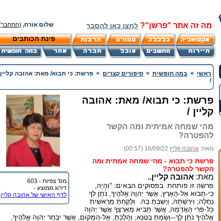
מה זה אתר "פרשן"?
שלום אורח,
(התחבר)
לחצו כאן להסבר
פינת הכותבים
ראשי
>
במה חופשית
>
סיפורים קצרים
>
פרשת: כי תבוא/ מאת: אהובה קליין
/
פרשת: כי תבוא/ מאת: אהובה
קליין /
מהי שמחה אמיתית ומה הקשר
להפטרה?
מאת:
אהובה קליין
16/09/22 (00:57)
פרשת כי תבוא - מהי שמחה אמתית ומה
הקשר להפטרה?
מאת:
אהובה קליין..
מס' צפיות - 603
פרשה זו פותחת בפסוקים הבאים: "וְהָיָה,
דירוג ממוצע -
כִּי-תָבוֹא אֶל-הָאָרֶץ, אֲשֶׁר יְהוָה אֱלֹהֶיךָ, נֹתֵן לְךָ
לדף האישי של אהובה קליין
נַחֲלָה; וִירִשְׁתָּהּ, וְיָשַׁבְתָּ בָּהּ. וְלָקַחְתָּ מֵרֵאשִׁית
כָּל-פְּרִי הָאֲדָמָה, אֲשֶׁר תָּבִיא מֵאַרְצְךָ אֲשֶׁר יְהוָה
אֱלֹהֶיךָ נֹתֵן לָךְ--וְשַׂמְתָּ בַטֶּנֶא; וְהָלַכְתָּ, אֶל-הַמָּקוֹם, אֲשֶׁר יִבְחַר יְהוָה אֱלֹהֶיךָ,