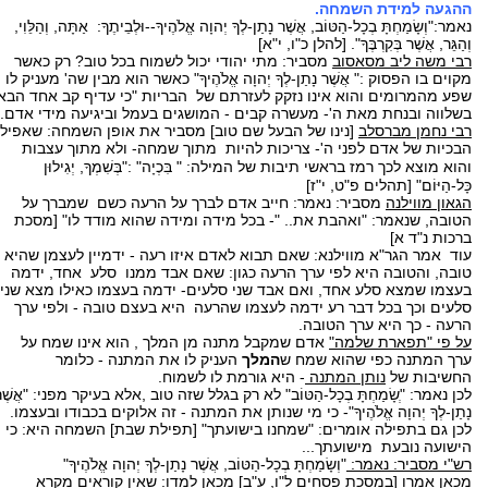
ההגעה למידת השמחה.
נאמר:"וְשָׂמַחְתָּ בְכָל-הַטּוֹב, אֲשֶׁר נָתַן-לְךָ יְהוָה אֱלֹהֶיךָ--וּלְבֵיתֶךָ: אַתָּה, וְהַלֵּוִי,
וְהַגֵּר, אֲשֶׁר בְּקִרְבֶּךָ". [להלן כ"ו, י"א]
רבי משה ליב מסאסוב
מסביר: מתי יהודי יכול לשמוח בכל טוב? רק כאשר
מקוים בו הפסוק :" אֲשֶׁר נָתַן-לְךָ יְהוָה אֱלֹהֶיךָ" כאשר הוא מבין שה' מעניק לו
שפע מהמרומים והוא אינו נזקק לעזרתם של הבריות "כי עדיף קב אחד הבא
בשלווה ובנחת מאת ה'- מעשרה קבים - המושגים בעמל וביגיעה מידי אדם.
רבי נחמן מברסלב
[נינו של הבעל שם טוב] מסביר את אופן השמחה: שאפילו
הבכיות של אדם לפני ה'- צריכות להיות מתוך שמחה- ולא מתוך עצבות
והוא מוצא לכך רמז בראשי תיבות של המילה: "
בִּכְיָה" :"בְּשִׁמְךָ, יְגִילוּן
כָּל-הַיּוֹם" [תהלים פ"ט, י"ז]
הגאון מווילנה
מסביר: נאמר: חייב אדם לברך על הרעה כשם שמברך על
הטובה, שנאמר: "ואהבת את.. "- בכל מידה ומידה שהוא מודד לו" [מסכת
ברכות נ"ד א]
עוד אמר הגר"א מווילנא: שאם תבוא לאדם איזו רעה - ידמיין לעצמן שהיא
טובה, והטובה היא לפי ערך הרעה כגון: שאם אבד ממנו סלע אחד, ידמה
בעצמו שמצא סלע אחד, ואם אבד שני סלעים- ידמה בעצמו כאילו מצא שני
סלעים וכך בכל דבר רע ידמה לעצמו שהרעה היא בעצם טובה - ולפי ערך
הרעה - כך היא ערך הטובה.
על פי "תפארת שלמה"
אדם שמקבל מתנה מן המלך , הוא אינו שמח על
ערך המתנה כפי שהוא שמח ש
המלך
העניק לו את המתנה - כלומר
החשיבות של
נותן המתנה
- היא גורמת לו לשמוח.
לכן נאמר: "ְשָׂמַחְתָּ בְכָל-הַטּוֹב" לא רק בגלל שזה טוב ,אלא בעיקר מפני: "אֲשֶׁר
נָתַן-לְךָ יְהוָה אֱלֹהֶיךָ"- כי מי שנותן את המתנה - זה אלוקים בכבודו ובעצמו.
לכן גם בתפילה אומרים: "שמחנו בישועתך" [תפילת שבת] השמחה היא: כי
הישועה נובעת מישועתך...
רש"י מסביר: נאמר:
"וְשָׂמַחְתָּ בְכָל-הַטּוֹב, אֲשֶׁר נָתַן-לְךָ יְהוָה אֱלֹהֶיךָ"
מכאן אמרו [במסכת פסחים ל"ו, ע"ב] מכאן למדו: שאין קוראים מקרא