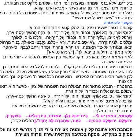
ביכורים, אלא בזמן שמחה: מעצרת ועד החג , שאדם מלקט את תבואתו,
פירותיו ויינו ושמנו, אך מן החג ואילך - מביא ואינו קורא.
בעל הטורים
מסביר: שבשביל המעשר שהיהודי נותן - ישמח בכל הטוב - כפי
שדורשים: "עשר בשביל שתתעשר"
הקשר להפטרה.
קוראים בספר ישעיהו פרק: ס. להלן קטע מתוך דברי הנביא:
"קוּמִי אוֹרִי, כִּי בָא אוֹרֵךְ; וּכְבוֹד יְהוָה, עָלַיִךְ זָרָח. כִּי-הִנֵּה הַחֹשֶׁךְ יְכַסֶּה-אֶרֶץ,
וַעֲרָפֶל לְאֻמִּים; וְעָלַיִךְ יִזְרַח יְהוָה, וּכְבוֹדוֹ עָלַיִךְ יֵרָאֶה. וְהָלְכוּ גוֹיִם, לְאוֹרֵךְ;
וּמְלָכִים, לְנֹגַהּ זַרְחֵךְ. שְׂאִי-סָבִיב עֵינַיִךְ, וּרְאִי--כֻּלָּם, נִקְבְּצוּ בָאוּ-לָךְ; בָּנַיִךְ מֵרָחוֹק
יָבֹאוּ, וּבְנוֹתַיִךְ עַל-צַד תֵּאָמַנָה. אָז תִּרְאִי וְנָהַרְתְּ, וּפָחַד וְרָחַב לְבָבֵךְ: כִּי-יֵהָפֵךְ
עָלַיִךְ הֲמוֹן יָם, חֵיל גּוֹיִם יָבֹאוּ לָךְ". [ישעיהו ס, א-ו']
לאור האמור לעיל: נראה: כי הקו המקשר בין הפרשה להפטרה - זוהי מידת
השמחה והשכינה.
במצוות ביכורים התכלית להדבק בקב"ה - להודות לו על כל הטוב ומתוך כך
להגיע למידת השמחה - כאשר יהודי מבין שכל השפע שהוא מקבל- מאת ה',
לכן כאשר מביא ביכורים למקדש - הוא שמח בכל אשר ה' מעניק לו וכך ביתר
המצוות.
בהפטרה - הנביא מתאר את הגאולה ואת השמחה של ציון - כאשר היא רואה
שכולם באים אליה וכבוד ה' עליה זורח.
"קוּמִי אוֹרִי, כִּי בָא אוֹרֵךְ; וּכְבוֹד יְהוָה, עָלַיִךְ זָרָח. כִּי-הִנֵּה הַחֹשֶׁךְ יְכַסֶּה-אֶרֶץ,
וַעֲרָפֶל לְאֻומִּים; וְעָלַיִךְ יִזְרַח יְהוָה, וּכְבוֹדוֹ עָלַיִךְ יֵרָאֶה".
יהי רצון שנזכה במהרה לגאולה שלמה ודברי הנביא יתגשמו במלואם.
יפים דברי דוד המלך:
שָׂמַחְתִּי, בְּאֹמְרִים לִי-- בֵּית יְהוָה נֵלֵךְ. עֹמְדוֹת, הָיוּ רַגְלֵינוּ-- בִּשְׁעָרַיִךְ,
יְרוּשָׁלִָם. יְרוּשָׁלִַם הַבְּנוּיָה-- כְּעִיר, שֶׁחֻבְּרָה-לָּהּ יַחְדָּו".
[
תהלים קכ"ב
[
הכותבת היא אהובה קליין-אומנית-מציירת ציורי תנ"ך-מדרשי תמונה על
פסוקים במקרא. עוסקת בכתיבה מקראית,שירה ופרוזה,מציירת