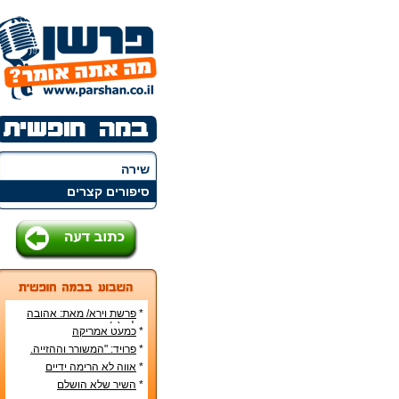
שירה
סיפורים קצרים
*
פרשת וירא/ מאת: אהובה
קליין (c)
*
כמעט אמריקה
*
פרויד: "המשורר וההזייה.
מעשה היצירה בראי
*
אווה לא הרימה ידיים
הפסיכואנליזה".
*
השיר שלא הושלם