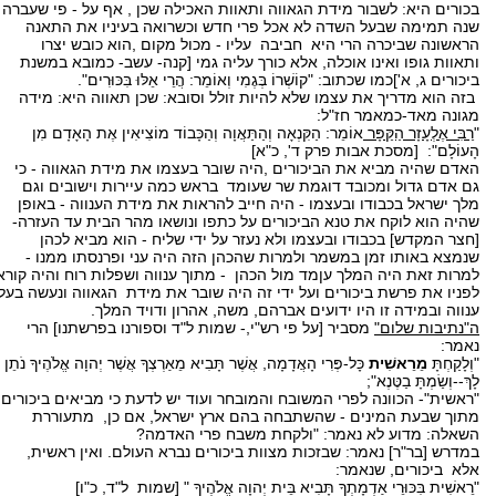
בכורים היא: לשבור מידת הגאווה ותאוות האכילה שכן , אף על - פי שעברה
שנה תמימה שבעל השדה לא אכל פרי חדש וכשרואה בעיניו את התאנה
הראשונה שביכרה הרי היא חביבה עליו - מכול מקום ,הוא כובש יצרו
ותאוות גופו ואינו אוכלה, אלא כורך עליה גמי [קנה- עשב- כמובא במשנת
ביכורים ג, א']כמו שכתוב: "קוֹשְׁרוֹ בְּגֶמִי וְאוֹמֵר: הֲרֵי אֵלּוּ בִּכּוּרִים".
בזה הוא מדריך את עצמו שלא להיות זולל וסובא: שכן תאווה היא: מידה
מגונה מאד-כמאמר חז"ל:
"
רַבִּי אֶלְעָזָר הַקַּפָּר
אוֹמֵר: הַקִּנְאָה וְהַתַּאֲוָה וְהַכָּבוֹד מוֹצִיאִין אֶת הָאָדָם מִן
הָעוֹלָם": [מסכת אבות פרק ד', כ"א]
האדם שהיה מביא את הביכורים ,היה שובר בעצמו את מידת הגאווה - כי
גם אדם גדול ומכובד דוגמת שר שעומד בראש כמה עיירות וישובים וגם
מלך ישראל בכבודו ובעצמו - היה חייב להראות את מידת הענווה - באופן
שהיה הוא לוקח את טנא הביכורים על כתפו ונושאו מהר הבית עד העזרה-
[חצר המקדש] בכבודו ובעצמו ולא נעזר על ידי שליח - הוא מביא לכהן
שנמצא באותו זמן במשמר ולמרות שהכהן הזה היה עני ופרנסתו ממנו -
למרות זאת היה המלך עןמד מול הכהן - מתוך ענווה ושפלות רוח והיה קורא
לפניו את פרשת ביכורים ועל ידי זה היה שובר את מידת הגאווה ונעשה בעל
ענווה ובמידה זו היו ידועים אברהם, משה, אהרון ודויד המלך.
ה"נתיבות שלום"
מסביר [על פי רש"י,- שמות ל"ד וספורנו בפרשתנו] הרי
נאמר:
"וְלָקַחְתָּ
מֵרֵאשִׁית
כָּל-פְּרִי הָאֲדָמָה, אֲשֶׁר תָּבִיא מֵאַרְצְךָ אֲשֶׁר יְהוָה אֱלֹהֶיךָ נֹתֵן
לָךְ--וְשַׂמְתָּ בַטֶּנֶא";
"ראשית"- הכוונה לפרי המשובח והמובחר ועוד יש לדעת כי מביאים ביכורים
מתוך שבעת המינים - שהשתבחה בהם ארץ ישראל, אם כן, מתעוררת
השאלה: מדוע לא נאמר: "ולקחת משבח פרי האדמה?
במדרש [בר"ר] נאמר: שבזכות מצוות ביכורים נברא העולם. ואין ראשית,
אלא ביכורים, שנאמר:
"רֵאשִׁית בִּכּוּרֵי אַדְמָתְךָ תָּבִיא בֵּית יְהוָה אֱלֹהֶיךָ " [שמות ל"ד, כ"ו]