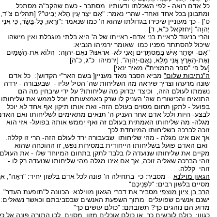
כל אדם רואה - לפי השכלתו ודעותיו. מסתבר - כשם שהקב"ה מסתכל
ומתבונן בכל אחד ואחד- שהרי נאמר: "אִם יֹצֵר עַיִן הֲלֹא יַבִּיט"? [תהלים צ"ד,
ט'] - כך מעוניין שיכירו בגדולתו שהוא ה' כמו שנאמר :"וְרָאוּ, כָּל-בָּשָׂר, כִּי אֲנִי
יְהוָה" [יחזקאל כ"א, ד]
והרי בניגוד לראיית בני אדם- ראייתו של ה' היא בלתי מוגבלת ואין מישהו
שיכול להסתתר מפניו כמו שאומר ירמיהו הנביא:
"אִם- יִסָּתֵר אִישׁ בַּמִּסְתָּרִים וַאֲנִי לֹא- אֶרְאֶנּוּ? נְאֻם-יְהוָה: הֲלוֹא אֶת-הַשָּׁמַיִם
וְאֶת-הָאָרֶץ אֲנִי מָלֵא, נְאֻם-יְהוָה". [ירמיהו כ"ג, כ"ה]
[על פי "ספר התמצית"/ מאיר ינאי]
ה"נתיבות שלום"
מביא הסבר מאד מעניין[ בשם האר"י הקדוש]: כל אדם
שונה מרעהו וצריך שיראה מה השליחות שה' הטיל עליו - שבעבורה - ירדה
נשמתו לעולם הזה, וכיצד יבדוק מה שליחותו? על ידי שיבחין מה הם
התנאים והכישורים שה' העניק לו שרק באמצעותם יוכל לממש את שליחותו
בפועל - לתקן תחום מסוים בעולם הזה- ואת אותו תיקון אף אחד לא יוכל
לבצע- היות ולכל אדם אחר העניק ה' תנאים מתאימים לשליחותו ואם האדם
מגלה- מה שליחותו האמתית בעולם זה ואף יממש אותה בפועל- אזי הוא
זוכה לברכה בשליחותו המיוחדת לכך.
אך אם אינו מגלה - מהי שליחותו שבעבורה ירד לעולם הזה- הרי זו קללה.
ואם האדם פועל בשליחותו הייחודית במסירות נפש, זו ההוכחה שהוא
מקיים את שליחותו שנועדה לו בלבד לתקן בתחום המיוחד שלו - את העולם.
זוהי הברכה שאליה זוכה, אך אם אינו מגלה מהי שליחותו שנועדה רק לו -
זוהי קללה.
הגאון מוילנא
– מסביר: כי בתחילה ה' פונה לכל אדם בלשון יחיד: "רְאֵה", אך
מסיים בלשון רבים: "לִפְנֵיכֶם"
הרב בן ציון מוצפי
מסביר את דברי הגאון מווילנא: הכוונה ל"תופעת העדר"
ישנם אנשים שפועלים מתוך השפעת האנשים שבסביבתם וכאשר נשאלים:
מדוע הם נוהגים כך? תשובתם: "כולם עושים כך"
כגוון: כולם לובשים כך, או כולם אוכלים מזון מסוים. לכן התורה פונה אל כל