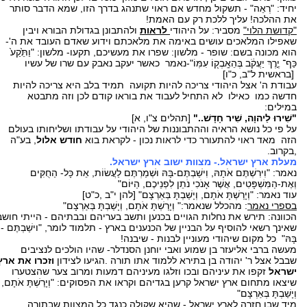
יחיד: "רְאֵה" - תשקול מחדש אם ראוי שתנהג בדרך הזו, שמא הדבר סותר
את ההלכה! עליך ללכת רק עם האמת!
"קדושת הלוי"
מסביר: על היהודי
לראות
ולהתבונן בגדולת הבורא ויבין
שאפילו המלאכים עושים באימה את מלאכתם וידוע שאדם העובד את ה'-
הוא מכונה בשם: שופר - מלשון: שפרו את מעשיכם, תקעו- מלשון: "וַתֵּ֙קַע֙
כַּף־ יֶ֣רֶךְ יַעֲקֹ֔ב בְּהֵאָֽבְק֖וֹ עִמּֽוֹ"-נאמר כאשר יעקב נאבק עם שרו של עשיו
[בראשית ל"ב, כ"ו]
עבודת ה' אצל היהודי צריכה להיות תקועה תמיד בלב היא צריכה להיות
חדשה כמו כאילו לא התחיל לעבוד את בוראו קודם לכן וזה מתבטא
במילים:
"שִׁירוּ לַיהוָה, שִׁיר חָדָשׁ
.."
[תהלים צ"ו, א]
על פי כל נושא הראיה וההתבוננות של היהודי על עבודתו ושליחותו בעולם
הזה מאד ראוי להתעורר כדי לראות נכון - לקראת בוא
חודש אלול
, בע"ה
,בקרוב.
מעלת ארץ ישראל.- מצוות ישוב ארץ ישראל.
נאמר: "וִירִשְׁתֶּם אֹתָהּ, וִישַׁבְתֶּם-בָּהּ וּשְׁמַרְתֶּם לַעֲשׂוֹת, אֵת כָּל- הַחֻקִּים
וְאֶת-הַמִּשְׁפָּטִים, אֲשֶׁר אָנֹכִי נֹתֵן לִפְנֵיכֶם, הַיּוֹם"
עוד נאמר: "וְיָרַשְׁתָּ אֹתָם, וְיָשַׁבְתָּ בְּאַרְצָם" [להן י"ב ,כ"ט]
בספרי נאמר
: מהכלל שנאמר:" וְיָרַשְׁתָּ אֹתָם, וְיָשַׁבְתָּ בְּאַרְצָם"
הכוונה: תירש את נחלות הגויים בכנען ותשב בעריהם ובבתיהם - הייתי חושב
שאינך רשאי להוסיף על הבניין של הכנענים בארץ - תלמוד לומר, "וישַׁבְתֶּם -
בָּהּ" כל מקום שיהודי מעוניין לבנות - שיבנה!
מעשה ברבי אליעזר בן שמוע ואבי יוחנן הסנדלר- שהיו הולכים לנציבים
שבבל אצל ר' יהודה בן בתירא ללמוד אתו תורה .הגיעו לצידון
וזכרו את ארץ
ישראל
זקפו את עיניהם ובכו וזלגו מעיניהם דמעות ומרוב צער שהצטערו
שיצאו מתחום ארץ ישראל קרען בגדיהם וקראו את הפסוקים: "וְיָרַשְׁתָּ אֹתָם,
וְיָשַׁבְתָּ בְּאַרְצָם"
מיד שבו חזרה לארץ ישראל - שהיא שקולה כנגד כל המצוות שבתורה.