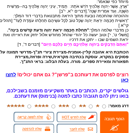
מיוחד כפי שנאמר:
"אֶרֶץ, אֲשֶׁר-יְהוָה אֱלֹהֶיךָ דֹּרֵשׁ אֹתָהּ: תָּמִיד, עֵינֵי יְהוָה אֱלֹהֶיךָ בָּהּ--מֵרֵשִׁית
הַשָּׁנָה, וְעַד אַחֲרִית שָׁנָה".[דברים י"א, י"ב]
וההוכחה שהחכמה נובעת מתוך היראה מתבטאת בדברי דוד המלך:
"רֵאשִׁית חָכְמָה יִרְאַת יְהוָה שֵׂכֶל טוֹב לְכָל עֹשֵׂיהֶם תְּהִלָּתוֹ עֹמֶדֶת לָעַד" [תהלים
קי"א ]
כן מדברי שלמה המלך:
"תְּחִלַּת חָכְמָה יִרְאַת יְהוָה וְדַעַת קְדֹשִׁים בִּינָה"
.
[משלי ט', י'] וטוב יעשה כל יהודי שהחל מחודש אלול יחזק את ראייתו ואת
יראת השמים שבו - יתקן את דרכיו
"וְאַתֶּם֙ הַדְּבֵקִ֔ים בַּיהֹוָ֖ה אֱלֹהֵיכֶ֑ם חַיִּ֥ים כֻּלְּכֶ֖ם הַיּֽוֹם"
[דברים ד', ד]
הכותבת היא אהובה קליין-אומנית-מציירת ציורי תנ"ך-מדרשי תמונה על
פסוקים במקרא. עוסקת בכתיבה מקראית,שירה ופרוזה,מציירת
תפאורות ומאיירת ספרים. מורה. בעלת הבלוג: בראי התנ"ך.
רוצים לפרסם את דעותכם ב"פרשן"? גם אתם יכולים!
לחצו
כאן
גולשים יקרים, הכותבים באתר משקיעים מזמנם בשבילכם,
בואו ניתן להם תגובה!
כתבו למטה (בנימוס) את דעתכם.
דרג מאמר: