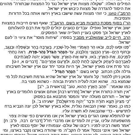
המילים האלה: "שקולה מצוות ארץ ישראל נגד כל המצוות שבתורה" מהווים
את היסוד להגדרה של מצוות כיבוש ארץ ישראל.
הרמב"ן טוען:
כי זוהי מצוות עשה שישבו בארץ וירשו אותה בכל הדורות
והנסיבות.
הר"ן בסוף מסכת כתובות מביא בשם הראב"ד
: שאף נשים חייבות במצוות
ישוב ארץ ישראל ואפילו עבדים כנענים יכולים לכוף את רבם להעלותם
לארץ ישראל וכך פסקו בעניין העלייה שאר הפוסקים.
הרב חיים לייב שמואלביץ מסביר
בספרו: "שיחות מוסר" את ציווי ה' לעם
ישראל:
"פְּנוּ וּסְעוּ לָכֶם, וּבֹאוּ הַר הָאֱמֹרִי וְאֶל-כָּל-שְׁכֵנָיו, בָּעֲרָבָה בָהָר וּבַשְּׁפֵלָה וּבַנֶּגֶב,
וּבְחוֹף הַיָּם--אֶרֶץ הַכְּנַעֲנִי וְהַלְּבָנוֹן, עַד-
הַנָּהָר הַגָּדֹל נְהַר-פְּרָת.
רְאֵה נָתַתִּי
לִפְנֵיכֶם, אֶת-הָאָרֶץ; בֹּאוּ, וּרְשׁוּ אֶת-הָאָרֶץ, אֲשֶׁר נִשְׁבַּע יְהוָה לַאֲבֹתֵיכֶם
לְאַבְרָהָם לְיִצְחָק וּלְיַעֲקֹב לָתֵת לָהֶם, וּלְזַרְעָם אַחֲרֵיהֶם". [דברים א, ז-ט]
נהר פרת אינו מארץ ישראל, אך היות ונזכר יחד עם ארץ ישראל חשיבותו
גדלה ולכן הכתוב קראו בשם: "
הַנָּהָר הַגָּדֹל
"
מכאן ניתן ללמוד: קל וחומר על ארץ ישראל שהיא גורמת חשיבות לכל מי
שנמצא בה. שהוא זוכה לעליה רוחנית גבוהה - כשהוא מצוי בה.
"
כמו שנאמר:
וּזְהַב הָאָרֶץ הַהִוא, טוֹב" [בראשית ב, י"ב]
"אין תורה כתורת ארץ ישראל [מדרש רבה] אותם אנשים הלומדים בארץ
ישראל – תורתם מעולה יותר והמסר מתבטא גם בפסוק:
"כִּ֤י מִצִּיּוֹן֙ תֵּצֵ֣א תוֹרָ֔ה וּדְבַר ־יְהֹוָ֖ה מִירוּשָׁלָֽ͏ִם"׃[ ישעיהו ב', ג]
כמו כן, נאמר: שאין הנבואה נגלית, אלא בארץ ישראל לכן יונה הנביא ברח
לתרשיש - כדי שהנבואה לא תשרה עליו.
יש להתפלא שאנו הגרים בארץ ישראל אין אנו מרגישים כפי שהיה צפוי
מהשפעתה עלינו ,עניין זה לומדים אנו מדברי חז"ל [דברים רבה, פ"ב: ח]:
"אמר משה רבינו לפניו: ריבונו של עולם- עצמותיו של יוסף נכנסו לארץ
ישראל ואני אינני נכנס? אמר לו הקב"ה: מי שהודה בארצו נקבר בארצו, ומי