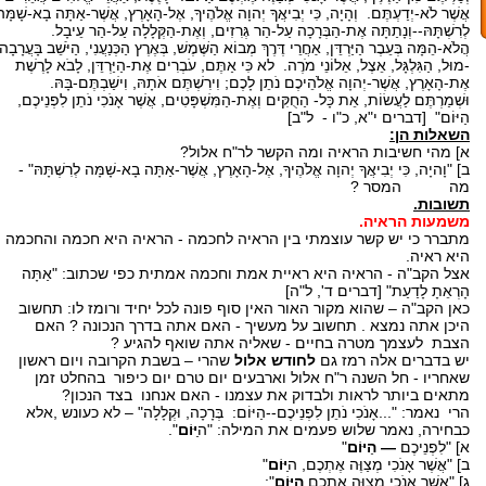
אֲשֶׁר לֹא-יְדַעְתֶּם. וְהָיָה, כִּי יְבִיאֲךָ יְהוָה אֱלֹהֶיךָ, אֶל-הָאָרֶץ, אֲשֶׁר-אַתָּה בָא-שָׁמָּה
לְרִשְׁתָּהּ--וְנָתַתָּה אֶת-הַבְּרָכָה עַל-הַר גְּרִזִים, וְאֶת-הַקְּלָלָה עַל-הַר עֵיבָל.
הֲלֹא-הֵמָּה בְּעֵבֶר הַיַּרְדֵּן, אַחֲרֵי דֶּרֶךְ מְבוֹא הַשֶּׁמֶשׁ, בְּאֶרֶץ הַכְּנַעֲנִי, הַיֹּשֵׁב בָּעֲרָבָה
-מוּל, הַגִּלְגָּל, אֵצֶל, אֵלוֹנֵי מֹרֶה. לא כִּי אַתֶּם, עֹבְרִים אֶת-הַיַּרְדֵּן, לָבֹא לָרֶשֶׁת
אֶת-הָאָרֶץ, אֲשֶׁר-יְהוָה אֱלֹהֵיכֶם נֹתֵן לָכֶם; וִירִשְׁתֶּם אֹתָהּ, וִישַׁבְתֶּם-בָּהּ.
וּשְׁמַרְתֶּם לַעֲשׂוֹת, אֵת כָּל- הַחֻקִּים וְאֶת-הַמִּשְׁפָּטִים, אֲשֶׁר אָנֹכִי נֹתֵן לִפְנֵיכֶם,
הַיּוֹם" [דברים י"א, כ"ו - ל"ב]
השאלות הן:
א] מהי חשיבות הראיה ומה הקשר לר"ח אלול?
ב] "וָהיָה, כִּי יְבִיאֲךָ יְהוָה אֱלֹהֶיךָ, אֶל-הָאָרֶץ, אֲשֶׁר-אַתָּה בָא-שָׁמָּה לְרִשְׁתָּהּ" -
מה המסר ?
תשובות.
משמעות הראיה.
מתברר כי יש קשר עוצמתי בין הראיה לחכמה - הראיה היא חכמה והחכמה
היא ראיה.
אצל הקב"ה - הראיה היא ראיית אמת וחכמה אמתית כפי שכתוב: "אַתָּה
הָרְאֵתָ לָדַעַת" [דברים ד', ל"ה]
כאן הקב"ה – שהוא מקור האור האין סוף פונה לכל יחיד ורומז לו: תחשוב
היכן אתה נמצא . תחשוב על מעשיך - האם אתה בדרך הנכונה ? האם
הצבת לעצמך מטרה בחיים - שאליה אתה שואף להגיע ?
יש בדברים אלה רמז גם
לחודש אלול
שהרי – בשבת הקרובה ויום ראשון
שאחריו - חל השנה ר"ח אלול וארבעים יום טרם יום כיפור בהחלט זמן
מתאים ביותר לראות ולבדוק את עצמנו - האם אנחנו בצד הנכון?
הרי נאמר: "...אָנֹכִי נֹתֵן לִפְנֵיכֶם--הַיּוֹם: בְּרָכָה, וּקְלָלָה" – לא כעונש ,אלא
כבחירה, נאמר שלוש פעמים את המילה: "ה
ַיּוֹם
".
א] "לִפְנֵיכֶם
— הַיּוֹם
"
ב] "אֲשֶׁר אָנֹכִי מְצַוֶּה אֶתְכֶם, ה
ַיּוֹם
"
ג] "אֲשֶׁר אָנֹכִי מְצַוֶּה אֶתְכֶם
הַיּוֹם
":