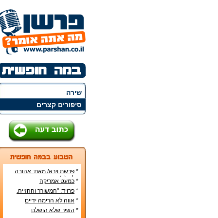
שירה
סיפורים קצרים
*
פרשת וירא/ מאת: אהובה
קליין (c)
*
כמעט אמריקה
*
פרויד: "המשורר וההזייה.
מעשה היצירה בראי
*
אווה לא הרימה ידיים
הפסיכואנליזה".
*
השיר שלא הושלם