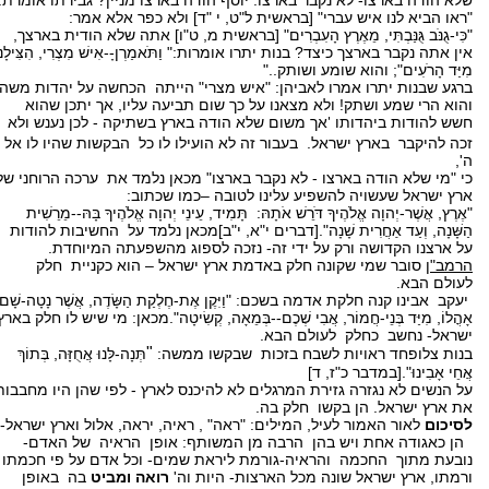
שלא הודה בארצו- לא נקבר בארצו. יוסף הודה בארצו מניין? גבירתו אומרת:
"ראו הביא לנו איש עברי" [בראשית ל"ט, י "ד] ולא כפר אלא אמר:
"כִּי-גֻנֹּב גֻּנַּבְתִּי, מֵאֶרֶץ הָעִבְרִים" [בראשית מ, ט"ו] אתה שלא הודית בארצך,
אין אתה נקבר בארצך כיצד? בנות יתרו אומרות:" וַתֹּאמַרְןָ--אִישׁ מִצְרִי, הִצִּילָנו
מִיַּד הָרֹעִים"; והוא שומע ושותק.."
ברגע שבנות יתרו אמרו לאביהן: "איש מצרי" הייתה הכחשה על יהדות משה,
והוא הרי שמע ושתק! ולא מצאנו על כך שום תביעה עליו, אך יתכן שהוא
חשש להודות ביהדותו
אך משום שלא הודה בארץ בשתיקה - לכן נענש ולא
'
זכה להיקבר בארץ ישראל. בעבור זה לא הועילו לו כל הבקשות שהיו לו אל
ה',
כי "מי שלא הודה בארצו - לא נקבר בארצו" מכאן נלמד את ערכה הרוחני של
ארץ ישראל שעשויה להשפיע עלינו לטובה –כמו שכתוב:
"אֶרֶץ, אֲשֶׁר-יְהוָה אֱלֹהֶיךָ דֹּרֵשׁ אֹתָהּ: תָּמִיד, עֵינֵי יְהוָה אֱלֹהֶיךָ בָּהּ--מֵרֵשִׁית
הַשָּׁנָה, וְעַד אַחֲרִית שָׁנָה".[דברים י"א, י"ב]מכאן נלמד על החשיבות להודות
על ארצנו הקדושה ורק על ידי זה- נזכה לספוג מהשפעתה המיוחדת.
הרמב"ן
סובר שמי שקונה חלק באדמת ארץ ישראל – הוא כקניית חלק
לעולם הבא.
יעקב אבינו קנה חלקת אדמה בשכם: "וַיִּקֶן אֶת-חֶלְקַת הַשָּׂדֶה, אֲשֶׁר נָטָה-שָׁם
אָהֳלוֹ, מִיַּד בְּנֵי-חֲמוֹר, אֲבִי שְׁכֶם--בְּמֵאָה, קְשִׂיטָה".מכאן: מי שיש לו חלק בארץ
ישראל- נחשב כחלק לעולם הבא.
"
בנות צלופחד ראויות לשבח בזכות שבקשו ממשה:
תְּנָה-לָּנוּ אֲחֻזָּה, בְּתוֹךְ
אֲחֵי אָבִינוּ".[במדבר כ"ז, ד]
על הנשים לא נגזרה גזירת המרגלים לא להיכנס לארץ - לפי שהן היו מחבבות
את ארץ ישראל. הן בקשו חלק בה.
לסיכום
לאור האמור לעיל, המילים: "ראה" , ראיה, יראה, אלול וארץ ישראל-
הן כאגודה אחת ויש בהן הרבה מן המשותף: אופן הראיה של האדם-
נובעת מתוך החכמה והראיה-גורמת ליראת שמים- וכל אדם על פי חכמתו
ורמתו, ארץ ישראל שונה מכל הארצות- היות וה'
רואה ומביט
בה באופן