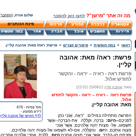
מה זה אתר "פרשן"?
שלום אורח,
(התחבר)
לחצו כאן להסבר
פינת הכותבים
ראשי
>
במה חופשית
>
סיפורים קצרים
>
פרשת: ראה/ מאת: אהובה קליין.
פרשת: ראה/ מאת: אהובה
קליין.
פרשת ראה - ראיה – יראה - והקשר
לחודש אלול.
מאת:
אהובה קליין
25/08/22 (23:52)
פרשת ראה
- ראיה – יראה - והקשר לחודש
אלול.
מאת: אהובה קליין.
מס' צפיות - 676
דירוג ממוצע -
הפרשה מתחילה במילים: "רְאֵה, אָנֹכִי נֹתֵן
לדף האישי של אהובה קליין
לִפְנֵיכֶם
--הַיּוֹם:
בְּרָכָה, וּקְלָלָה. אֶת-הַבְּרָכָה--אֲשֶׁר
תִּשְׁמְעוּ, אֶל- מִצְוֺת יְהוָה אֱלֹהֵיכֶם, אֲשֶׁר אָנֹכִי
מְצַוֶּה אֶתְכֶם, ה
ַיּוֹם
. וְהַקְּלָלָה, אִם-לֹא תִשְׁמְעוּ אֶל-מִצְוֺת יְהוָה אֱלֹהֵיכֶם,
וְסַרְתֶּם מִן-הַדֶּרֶךְ, אֲשֶׁר אָנֹכִי מְצַוֶּה אֶתְכֶם
הַיּוֹם
: לָלֶכֶת, אַחֲרֵי אֱלֹהִים אֲחֵרִים-