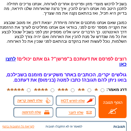
בשביל לרכוש מוצרי מזון ופריטים אחרים לארוחה, אנחנו צריכים תחילה
לתכנן היטב מה אנחנו רוצים להכין, איך נרצה שהארוחה שלנו תיראה, מה
בדיוק היא תכיל, ואז בהתאם נקנה את מה שצריך.
כמובן שאם אנחנו מתכננים ארוחה מיוחדת, יוצאת דופן, אז מוטב שנבצע
את הקנייה מספר ימים לפני, בוודאי אם אנחנו מחליטים לערוך את ההזמנה
דרך האינטרנט. כך הדברים יגיעו אלינו מספיק זמן לפני בשביל שנוכל לבצע
את כל מה שנדרש על מנת להכין את הארוחה ואם יהיה צורך לבצע
השלמות, נוכל לעשות זאת בהקדם ובהתאם לפני שנכין את כל הארוחה.
רוצים לפרסם את דעותכם ב"פרשן"? גם אתם יכולים!
לחצו
כאן
גולשים יקרים, הכותבים באתר משקיעים מזמנם בשבילכם,
בואו ניתן להם תגובה!
כתבו למטה (בנימוס) את דעתכם.
דרג מאמר:
תגובות
למאמר זה לא התקבלו תגובות
לקריאת כל התגובות ברצף