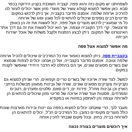
לשמחתנו יש מקום כזה והוא פפה, קצביה השוכנת בקניון הירוקה בכפר
סבא. כאן אפשר למצוא קטלוג עשיר של מוצרי מזון אשר יכולים לעזור לנו
להרכיב ארוחה שלמה. אומנם מדובר בקצביה, אך ניתן לרכוש במקום
פריטים רבים נוספים שיכולים להתאים לכל סגנון וסוג של ארוחה.
כל מי שמעוניין לרכוש מוצרים אצל פפה, יכול לעשות את זה הן באופן
פרונטאלי, קרי דרך הקצביה עצמה, אך הוא יכול לעשות את זה גם דרך אתר
האינטרנט של המקום. ניתן לבצע הזמנות ולקבל משלוח של אוכל ישירות
הביתה.
מה אפשר למצוא אצל פפה
בקצביית פפה
, ניתן למצוא כאמור את כל המרכיבים שיכולים להכיל ארוחה
שלמה וטובה. אומנם מדובר בקצבייה, ועל כן אנחנו יכולים לצפות שנמצא
שם בשרים מסוגים שונים, אך הם בהחלט לא הדבר היחידי שאפשר לקנות
במקום.
למשל, לצד שורה ארוכה של בשרים טריים וקפואים, הרי שניתן למצוא גם
נקניקיות ונקניקים מסוגים שונים, שורה של גבינות ממגוון מבשלות ברחבי
הארץ וכן גבינות מחו"ל, פירות ים, דים סאם, סלטים ומעדנים, רטבים
וממרחים, פסטות ועוד שורה ארוכה של פריטי מזון שיכולים להתאים הן
לארוחה עצמה והן לאחסון במזווה או במקפיא.
מעבר לכך, הרי שאנחנו יכולים למצוא בפפה גם יינות ובירות מארצות שונות,
כולל מוצרים מקומיים כמובן. כל המרכיבים הנ"ל, יכולים להתאים הן
לארוחה בבית, בחוץ, ובכל מקום שנבחר להכין אותה.
איך רוכשים מוצרים בצורה נכונה