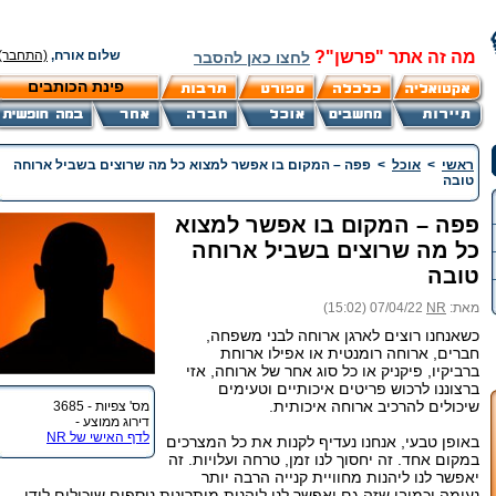
מה זה אתר "פרשן"?
שלום אורח,
(התחבר)
לחצו כאן להסבר
פינת הכותבים
ראשי
>
אוכל
>
פפה – המקום בו אפשר למצוא כל מה שרוצים בשביל ארוחה
טובה
פפה – המקום בו אפשר למצוא
כל מה שרוצים בשביל ארוחה
טובה
מאת:
NR
07/04/22 (15:02)
כשאנחנו רוצים לארגן ארוחה לבני משפחה,
חברים, ארוחה רומנטית או אפילו ארוחת
ברביקיו, פיקניק או כל סוג אחר של ארוחה, אזי
ברצוננו לרכוש פריטים איכותיים וטעימים
שיכולים להרכיב ארוחה איכותית.
מס' צפיות - 3685
דירוג ממוצע -
לדף האישי של NR
באופן טבעי, אנחנו נעדיף לקנות את כל המצרכים
במקום אחד. זה יחסוך לנו זמן, טרחה ועלויות. זה
יאפשר לנו ליהנות מחוויית קנייה הרבה יותר
נעימה וכמובן שזה גם יאפשר לנו ליהנות מיתרונות נוספים שיכולים לידי