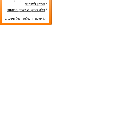
טס בטרם הונח על שולחן
*
מתכון לפנקייק
החג
*
סלק התקווה בשוק התקווה
לרשימה המלאה של השבוע