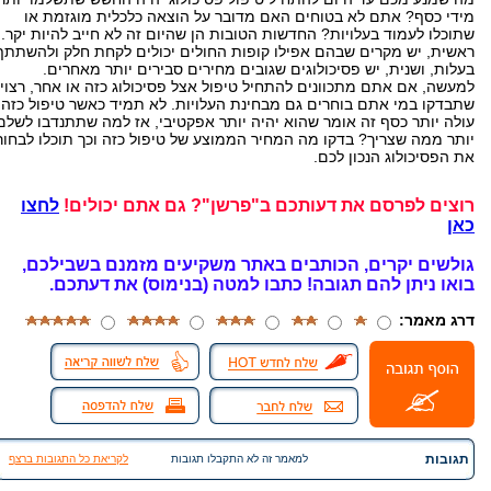
מידי כסף? אתם לא בטוחים האם מדובר על הוצאה כלכלית מוגזמת או
שתוכלו לעמוד בעלויות? החדשות הטובות הן שהיום זה לא חייב להיות יקר.
ראשית, יש מקרים שבהם אפילו קופות החולים יכולים לקחת חלק ולהשתתף
בעלות, ושנית, יש פסיכולוגים שגובים מחירים סבירים יותר מאחרים.
למעשה, אם אתם מתכוונים להתחיל טיפול אצל פסיכולוג כזה או אחר, רצוי
שתבדקו במי אתם בוחרים גם מבחינת העלויות. לא תמיד כאשר טיפול כזה
עולה יותר כסף זה אומר שהוא יהיה יותר אפקטיבי, אז למה שתתנדבו לשלם
יותר ממה שצריך? בדקו מה המחיר הממוצע של טיפול כזה וכך תוכלו לבחור
את הפסיכולוג הנכון לכם.
רוצים לפרסם את דעותכם ב"פרשן"? גם אתם יכולים!
לחצו
כאן
גולשים יקרים, הכותבים באתר משקיעים מזמנם בשבילכם,
בואו ניתן להם תגובה!
כתבו למטה (בנימוס) את דעתכם.
דרג מאמר:
תגובות
למאמר זה לא התקבלו תגובות
לקריאת כל התגובות ברצף