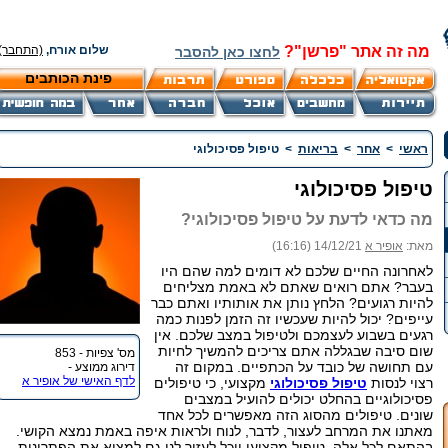
מה זה אתר "פרשן"?
שלום אורח,
(התחבר)
לחצו כאן להסבר
פינת הכותבים
ראשי
>
אחר
>
בריאות
>
טיפול פסיכולוגי
טיפול פסיכולוגי
מה כדאי לדעת על טיפול פסיכולוגי?
מאת:
אופיר א
14/12/21 (16:16)
לאחרונה החיים שלכם לא דומים למה שהם היו
בעבר? אתם רואים שאתם לא באמת מצליחים
להיות רגועים? הלחץ נותן את אותותיו ואתם כבר
עייפים? יכול להיות שעכשיו זה הזמן לפנות כמה
רגעים בשבוע לעצמכם ולטיפול במצב שלכם. אין
שום סיבה שבגללה אתם צריכים להמשיך לחיות
מס' צפיות - 853
עם תחושה של כובד על הכתפיים. במקום זה
דירוג ממוצע -
לדף האישי של אופיר א
רצוי לנסות
טיפול פסיכולוגי
מקצועי, כי טיפולים
פסיכולוגיים בהחלט יכולים להועיל במצבים
שונים. טיפולים מהסוג הזה מאפשרים לכל אחד
מאתנו את המרחב לעצור, לדבר, לנוח ולראות איפה באמת נמצא הקושי.
בהתאם לכל אלה, טיפול מקצועי יוכל לעזור לנו גם למצוא את הפתרונות.