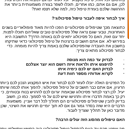
לכן, אם גם אתם, כמו אחרים, תוכלו לשפר בצורה משמעותית ביותר את
ההרגשה שלכם בעזרת טיפול כזה, למה שלא תנסו זאת?
איך לבחור איפה לעבור טיפול פסיכולוגי?
כתוצאה מכך שטיפולים פסיכולוגיים הפכו להיות מאוד פופולאריים בשנים
האחרונות, טבעי שגם נראה שלל פסיכולוגים טובים שאליהם תוכלו לפנות.
יחד עם זאת, האם כל פסיכולוג יתאים לכם באותה הדרך? התשובה היא
בפירוש לא. אם אתם חושבים ברצינות על טיפול פסיכולוגי כדאי שתיקחו
בחשבון את העובדה שהפסיכולוג שלכם באמת צריך להיות מומחה. כדי
לבחור פסיכולוג מתאים צריך:
·
לבדוק עד כמה הוא מנוסה
· להיפגש איתו ולראות איזה רושם הוא יוצר אצלכם
· לבדוק האם יש לכם כימיה איתו
· לקרוא אודותיו מספר חוות דעת
כל הפרטים האלה יוכלו לעזור לכם לבחור את איש המקצוע הנכון לכם ביותר.
הרעיון, אם אתם כבר חושבים על טיפול פסיכולוגי, להפוך אותו לכמה שיותר
יעיל. לכן רצוי לבחור פסיכולוג שבאמת יגרום לכם להרגיש בנוח ובטוחים, כי
רק כך באמת תדברו איתו ותרגישו שיש לכם על מי לסמוך. כמו כן, חשוב
בדיוק להבין שטיפולים פסיכולוגיים הם תהליך לכל דבר ועניין. משמעות
הדברים היא שזה בסדר גמור גם אם לא תוך יומיים תרגישו את השינוי, שכן
מדובר כאן על תהליך שצריך לעבור.
האם טיפולים מהסוג הזה עולים הרבה?
מה שמנע מכם עד היום להתחיל טיפול פסיכולוגי היה החשש שתשלמו יותר