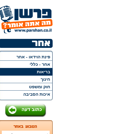
פינת הוידאו - אחר
אחר - כללי
בריאות
חינוך
חוק ומשפט
איכות הסביבה