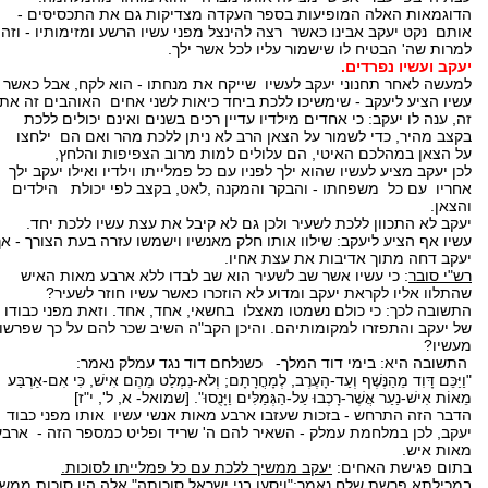
הדוגמאות האלה המופיעות בספר העקדה מצדיקות גם את התכסיסים -
אותם נקט יעקב אבינו כאשר רצה להינצל מפני עשיו הרשע ומזימותיו - וזה
למרות שה' הבטיח לו שישמור עליו לכל אשר ילך.
יעקב ועשיו נפרדים.
למעשה לאחר תחנוני יעקב לעשיו שייקח את מנחתו - הוא לקח, אבל כאשר
עשיו הציע ליעקב - שימשיכו ללכת ביחד כיאות לשני אחים האוהבים זה את
זה, ענה לו יעקב: כי אחדים מילדיו עדיין רכים בשנים ואינם יכולים ללכת
בקצב מהיר, כדי לשמור על הצאן הרב לא ניתן ללכת מהר ואם הם ילחצו
על הצאן במהלכם האיטי, הם עלולים למות מרוב הצפיפות והלחץ,
לכן יעקב מציע לעשיו שהוא ילך לפניו עם כל פמלייתו וילדיו ואילו יעקב ילך
אחריו עם כל משפחתו - והבקר והמקנה ,לאט, בקצב לפי יכולת הילדים
והצאן.
יעקב לא התכוון ללכת לשעיר ולכן גם לא קיבל את עצת עשיו ללכת יחד.
עשיו אף הציע ליעקב: שילוו אותו חלק מאנשיו וישמשו עזרה בעת הצורך - אך
יעקב דחה מתוך אדיבות את עצת אחיו.
רש"י סובר
: כי עשיו אשר שב לשעיר הוא שב לבדו ללא ארבע מאות האיש
שהתלוו אליו לקראת יעקב ומדוע לא הוזכרו כאשר עשיו חוזר לשעיר?
התשובה לכך: כי כולם נשמטו מאצלו בחשאי, אחד, אחד. וזאת מפני כבודו
של יעקב והתפזרו למקומותיהם. והיכן הקב"ה השיב שכר להם על כך שפרשו
מעשיו?
התשובה היא: בימי דוד המלך- כשנלחם דוד נגד עמלק נאמר:
"וַיַּכֵּם דָּוִד מֵהַנֶּשֶׁף וְעַד-הָעֶרֶב, לְמָחֳרָתָם; וְלֹא-נִמְלַט מֵהֶם אִישׁ, כִּי אִם-אַרְבַּע
מֵאוֹת אִישׁ-נַעַר אֲשֶׁר-רָכְבוּ עַל-הַגְּמַלִּים וַיָּנֻסוּ". [שמואל- א, ל', י"ז]
הדבר הזה התרחש - בזכות שעזבו ארבע מאות אנשי עשיו אותו מפני כבוד
יעקב, לכן במלחמת עמלק - השאיר להם ה' שריד ופליט כמספר הזה - ארבע
מאות איש.
בתום פגישת האחים:
יעקב ממשיך ללכת עם כל פמלייתו לסוכות.
במכילתא פרשת שלח נאמר:"ויסעו בני ישראל סוכותה" אלה היו סוכות ממש.