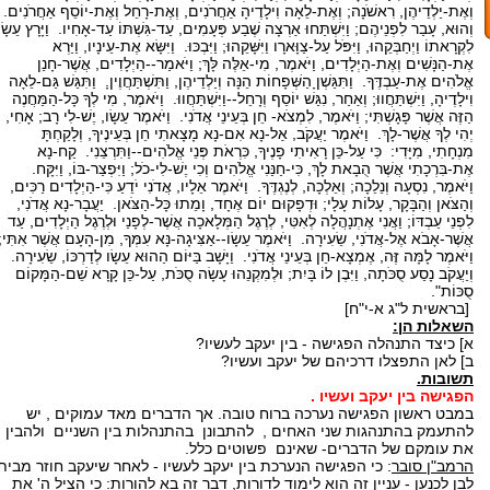
וְאֶת-יַלְדֵיהֶן, רִאשֹׁנָה; וְאֶת-לֵאָה וִילָדֶיהָ אַחֲרֹנִים, וְאֶת-רָחֵל וְאֶת-יוֹסֵף אַחֲרֹנִים.
וְהוּא, עָבַר לִפְנֵיהֶם; וַיִּשְׁתַּחוּ אַרְצָה שֶׁבַע פְּעָמִים, עַד-גִּשְׁתּוֹ עַד-אָחִיו. וַיָּרָץ עֵשָׂו
לִקְרָאתוֹ וַיְחַבְּקֵהוּ, וַיִּפֹּל עַל-צַוָּארָו וַיִּשָּׁקֵהוּ; וַיִּבְכּוּ. וַיִּשָּׂא אֶת-עֵינָיו, וַיַּרְא
אֶת-הַנָּשִׁים וְאֶת-הַיְלָדִים, וַיֹּאמֶר, מִי-אֵלֶּה לָּךְ; וַיֹּאמַר--הַיְלָדִים, אֲשֶׁר-חָנַן
אֱלֹהִים אֶת-עַבְדֶּךָ. וַתִּגַּשְׁןָ הַשְּׁפָחוֹת הֵנָּה וְיַלְדֵיהֶן, וַתִּשְׁתַּחֲוֶיןָ. וַתִּגַּשׁ גַּם-לֵאָה
וִילָדֶיהָ, וַיִּשְׁתַּחֲווּ; וְאַחַר, נִגַּשׁ יוֹסֵף וְרָחֵל--וַיִּשְׁתַּחֲווּ. וַיֹּאמֶר, מִי לְךָ כָּל-הַמַּחֲנֶה
הַזֶּה אֲשֶׁר פָּגָשְׁתִּי; וַיֹּאמֶר, לִמְצֹא- חֵן בְּעֵינֵי אֲדֹנִי. וַיֹּאמֶר עֵשָׂו, יֶשׁ-לִי רָב; אָחִי,
יְהִי לְךָ אֲשֶׁר-לָךְ. וַיֹּאמֶר יַעֲקֹב, אַל-נָא אִם-נָא מָצָאתִי חֵן בְּעֵינֶיךָ, וְלָקַחְתָּ
מִנְחָתִי, מִיָּדִי: כִּי עַל-כֵּן רָאִיתִי פָנֶיךָ, כִּרְאֹת פְּנֵי אֱלֹהִים--וַתִּרְצֵנִי. קַח-נָא
אֶת-בִּרְכָתִי אֲשֶׁר הֻבָאת לָךְ, כִּי-חַנַּנִי אֱלֹהִים וְכִי יֶשׁ-לִי-כֹל; וַיִּפְצַר-בּוֹ, וַיִּקָּח.
וַיֹּאמֶר, נִסְעָה וְנֵלֵכָה; וְאֵלְכָה, לְנֶגְדֶּךָ. וַיֹּאמֶר אֵלָיו, אֲדֹנִי יֹדֵעַ כִּי-הַיְלָדִים רַכִּים,
וְהַצֹּאן וְהַבָּקָר, עָלוֹת עָלָי; וּדְפָקוּם יוֹם אֶחָד, וָמֵתוּ כָּל-הַצֹּאן. יַעֲבָר-נָא אֲדֹנִי,
לִפְנֵי עַבְדּוֹ; וַאֲנִי אֶתְנָהֲלָה לְאִטִּי, לְרֶגֶל הַמְּלָאכָה אֲשֶׁר-לְפָנַי וּלְרֶגֶל הַיְלָדִים, עַד
אֲשֶׁר-אָבֹא אֶל-אֲדֹנִי, שֵׂעִירָה. וַיֹּאמֶר עֵשָׂו--אַצִּיגָה-נָּא עִמְּךָ, מִן-הָעָם אֲשֶׁר אִתִּי;
וַיֹּאמֶר לָמָּה זֶּה, אֶמְצָא-חֵן בְּעֵינֵי אֲדֹנִי. וַיָּשָׁב בַּיּוֹם הַהוּא עֵשָׂו לְדַרְכּוֹ, שֵׂעִירָה.
וְיַעֲקֹב נָסַע סֻכֹּתָה, וַיִּבֶן לוֹ בָּיִת; וּלְמִקְנֵהוּ עָשָׂה סֻכֹּת, עַל-כֵּן קָרָא שֵׁם-הַמָּקוֹם
סֻכּוֹת".
[בראשית ל"ג א-י"ח]
השאלות הן:
א] כיצד התנהלה הפגישה - בין יעקב לעשיו?
ב] לאן התפצלו דרכיהם של יעקב ועשיו?
תשובות.
הפגישה בין יעקב ועשיו .
במבט ראשון הפגישה נערכה ברוח טובה. אך הדברים מאד עמוקים , יש
להתעמק בהתנהגות שני האחים , להתבונן בהתנהלות בין השניים ולהבין
את עומקם של הדברים- שאינם פשוטים כלל.
הרמב"ן סובר
: כי הפגישה הנערכת בין יעקב לעשיו - לאחר שיעקב חוזר מבית
לבן לכנען - עניין זה הוא לימוד לדורות, דבר זה בא להורות: כי הציל ה' את