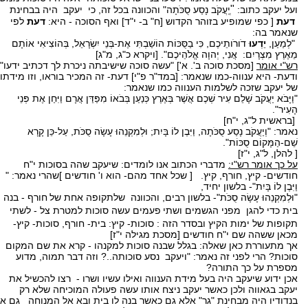
"
ועל יעקב כתוב:
ְיַעֲקֹב נָסַע סֻכֹּתָה" והכוונה בכל זה, כי יעקב היה בבחינת
דעת
[ כפי שמופיע בזוהר הקדוש [ח" ב- י"ד] ואף הסוכה - היא:
דעת
לפי
שנאמר בה:
"לְמַעַן,
יֵדְעוּ
דֹורֹותֵיכֶם, כִּי בַסֻּכּוֹת הוֹשַׁבְתִּי אֶת-בְּנֵי יִשְׂרָאֵל, בְּהוֹצִיאִי אוֹתָם
מֵאֶרֶץ מִצְרָיִם: אֲנִי, יְהוָה אֱלֹהֵיכֶם". [ויקרא כ"ג, מ"ג]
רש"י אומר
[מסכת סוכה ב'. א'] "עשה סוכה שישיבתה ניכרת לך דכתיב ידעו"-
ודעת- היא ענווה-כמו שנאמר: [במד"ר פ"י] דעת- זה המכיר בוראו, וזו מידתו
של יעקב שזכה לשלמות הענווה כמו שנאמר:
"וַיָּבֹא יַעֲקֹב שָׁלֵם עִיר שְׁכֶם אֲשֶׁר בְּאֶרֶץ כְּנַעַן בְּבֹאוֹ מִפַּדַּן אֲרָם וַיִּחַן אֶת פְּנֵי
הָעִיר".
[בראשית ל"ג, י"ח]
נאמר: "וְיַעֲקֹב נָסַע סֻכֹּתָה, וַיִּבֶן לוֹ בָּיִת; וּלְמִקְנֵהוּ עָשָׂה סֻכֹּת, עַל-כֵּן קָרָא
שֵׁם-הַמָּקוֹם סֻכּוֹת".
[ להלן, ל"ג, י"ז]
על כך אומר רש"י:
מדברי הכתוב אנו לומדים: שיעקב שהה בסוכות י"ח
חודשים- קיץ, חורף, קיץ. [ שכל אחד מהם- הוא ו' חודשים ]שהרי נאמר: "
וַיִּבֶן לוֹ בָּיִת"- בלשון יחיד,
"וּלְמִקְנֵהוּ עָשָׂה סֻכֹּת"- בלשון רבים, והכוונה שלתקופה אחת של
חורף - בנה
בית כדי להגן מפני הגשמים ושתי
פעמים עשה סוכות למטרת צל - לשתי
תקופות של ימות הקיץ ובסדר הזה : סוכות- קיץ: בית- חורף, סוכות- קיץ-
מכאן ששהה שם י"ח חודשים [מסכת מגילה י"ז]
אך מתעוררת כאן שאלה: בגלל שבנה סוכות למקנהו - קרא את שם המקום
סוכות? הרי לפני זה נאמר: "ויעקב נסע סוכותה..? וזה דבר תמוה, מדוע
מספרת על כך התורה?
אכן ידוע שיעקב היה בעל מידת הענווה ואילו עשיו ושרו - רצו להכשיל את
יעקב בגאווה ולכן כאשר יעקב ניצח אותו עשה פעולה המוכיחה שלא רק
בנדודיו היה מבחינת "גר" אלא גם כאשר בנה לו בית ובא אל המנוחה גם אז