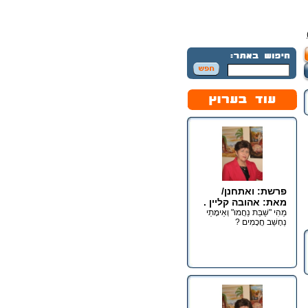
פרשת: ואתחנן/
מאת: אהובה קליין .
מַהִי "שַׁבַּת נַחֲמוּ" וְאֵימָתַי
נֵחָשֵׁב חֲכָמִים ?