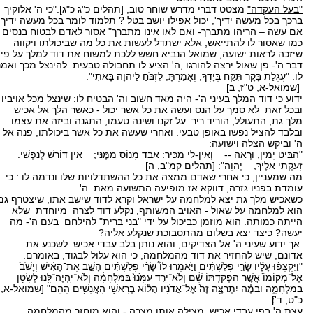
"בעל העקדה"
מצטט דברי מדרש שוחר טוב, [תהלים כ"ג כ"ג]:"כי ה' אלוקיך
ברכך בכל מעשה ידיך', יכול אפילו יושב בטל ? תלמוד לומר בכל מעשה ידיך,
אם עשה – הריהו מתברך- ואם לאו אינו מתברך" אסור לאדם לבטוח בנסים -
כמו שאסור לו להתייאש, אלא ישתדל לעשות את כל מה שביכולתו ויקווה
שיזכה לראות ישועה, שמואל הנביא חשש ללכת למשוח את דוד למלך על פי
דבר ה'- פן שאול ירצה להורגו ,ה' הציע לו תחבולה טבעית להינצל מכך ואמר
לו: "עֶגְלַת בָּקָר תִּקַּח בְּיָדֶךָ, וְאָמַרְתָּ, לִזְבֹּחַ לַיהוָה בָּאתִי".
[שמואל-א, ט"ז, ב]
ידוע כי דוד המלך בעיני ה'- היה מאד חשוב וה' הבטיח לו: שינצל מכל אויביו
ובכל זאת לא סמך על הנס ועשה את כל אשר יכול - כאשר הלך אל אכיש
מלך גת, התעולל, הוריד ריר על זקנו ושינה טעמו, התגנה וביזה את עצמו
ובלבד להציל נפשו באופן טבעי. ואחרי שעשה את כל אשר ביכולתו, פנה אל
ה' וביקש הצלה וישועה:
"הַבֵּיט יָמִין, וּרְאֵה -- וְאֵין-לִי מַכִּיר: אָבַד מָנוֹס מִמֶּנִּי; אֵין דּוֹרֵשׁ לְנַפְשִׁי.
זָעַקְתִּי אֵלֶיךָ, יְהוָה": [תהלים קמ"ב, ה]
מה שמעניין, כי אחרי שאדם ממצה את כל ההשתדלויות שלו ונדמה לו : כי
עומדת בפניו גזרה, דווקא אז מופיעה התשועה מאת: ה'.
כשאכיש מלך גת יצא למלחמה על ישראל וקרא לדוד שישב אתו, שיצטרף גם
הוא למלחמה על שאול - האויב המשותף, נקלע דוד לצרה מיוחדת שלא
הייתה כמותה. הוא מוזמן כביכול על ידי "בני ברית" להילחם בעם ה'- מה
יעשה? כיצד יצא בשלום מהתסבוכת שנקלע אליה?
אך ידוע שעיני ה' אל הצדיקים, והוא נותן בלב עבדי אכיש לשכנע את
אדונם, שיש להחזיר את דוד מהמלחמה, כי הוא עלול לבגוד, באומרם:
"וַיִּקְצְפ֨וּ עָלָ֜יו שָׂרֵ֣י פְלִשְׁתִּ֗ים וַיֹּ֣אמְרוּ לוֹ֩ שָׂרֵ֨י פְלִשְׁתִּ֜ים הָשֵׁ֣ב אֶת־הָאִ֗ישׁ וְיָשֹׁב֙
אֶל־מְקוֹמוֹ֙ אֲשֶׁ֣ר הִפְקַדְתּ֣וֹ שָׁ֔ם וְלֹא־יֵרֵ֤ד עִמָּ֙נוּ֙ בַּמִּלְחָמָ֔ה וְלֹא־יִֽהְיֶה־לָּ֥נוּ לְשָׂטָ֖ן
בַּמִּלְחָמָ֑ה וּבַמֶּ֗ה יִתְרַצֶּ֥ה זֶה֙ אֶל־אֲדֹנָ֔יו הֲל֕וֹא בְּרָאשֵׁ֖י הָאֲנָשִׁ֥ים הָהֵֽם" [שמואל-א,
כ"ט, ד']׃
עצת ה' בפי עבדי אכיש מצילה אותו מצרה - והוא מוחזר מהמלחמה.