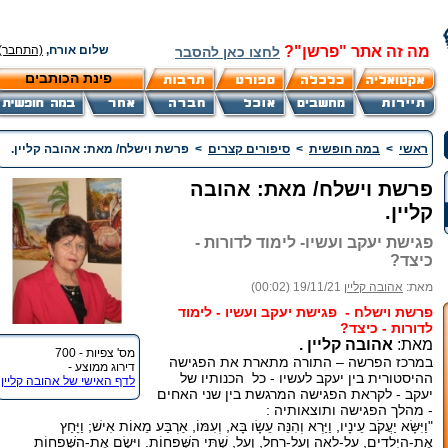
מה זה אתר "פרשן"?
שלום אורח,
(התחבר)
לחצו כאן להסבר
פינת הכותבים
ראשי
>
במה חופשית
>
סיפורים קצרים
>
פרשת וישלח/ מאת: אהובה קליין.
פרשת וישלח/ מאת: אהובה
קליין.
פגישת יעקב ועשיו- לימוד לדורות -
כיצד?
מאת:
אהובה קליין
19/11/21 (00:02)
פרשת וישלח -
פגישת יעקב ועשיו - לימוד
לדורות - כיצד?
מאת:
אהובה קליין .
מס' צפיות - 700
במרכז הפרשה – התורה מתארת את הפגישה
דירוג ממוצע -
ההיסטורית בין יעקב לעשיו - כל הכנותיו של
לדף האישי של אהובה קליין
יעקב - לקראת הפגישה המרגשת בין שני האחים
- מהלך הפגישה ותוצאותיה :
"וַיִּשָּׂא יַעֲקֹב עֵינָיו, וַיַּרְא וְהִנֵּה עֵשָׂו בָּא, וְעִמּוֹ, אַרְבַּע מֵאוֹת אִישׁ; וַיַּחַץ
אֶת-הַיְלָדִים, עַל-לֵאָה וְעַל-רָחֵל, וְעַל, שְׁתֵּי הַשְּׁפָחוֹת. וַיָּשֶׂם אֶת-הַשְּׁפָחוֹת