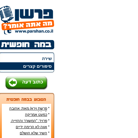
שירה
סיפורים קצרים
*
פרשת וירא/ מאת: אהובה
קליין (c)
*
כמעט אמריקה
*
פרויד: "המשורר וההזייה.
מעשה היצירה בראי
*
אווה לא הרימה ידיים
הפסיכואנליזה".
*
השיר שלא הושלם