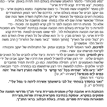
"נסע סוכותה"- כלומר התאמץ ששהותו בעולם הזה תהיה באופן ארעי - כמו
בסוכות, "צא מדירת קבע לדירת ארעי"
לכן נאמר "ולמקנהו עשה סוכות"- כי כשם שהמקנה נמצא במקום ארעי - כך
גם יעקב הביט על עצמו בעולם ארעי, כדרכם של רועי הצאן המתגוררים
בסוכות רועים ובנוסף על הנאמר: ש"ויקן את חלקת השדה אשר נטה שם
אוהלו" שכאשר שהה שם לא עלה במוחו שום מחשבה על בעלות.
אלא כל מהותו הייתה הכנעה לפני ה' לכן קרא למקום זה: סוכות - כדי
להודות כי כל עבודתו בעולם הזה הכנעה וענווה בבחינת "סוכות" וחג הסוכות
גם מביעה הכנעה והתבטלות לה', לפי שאנו מצווים לצאת מדירת קבע
לדירת ארעי, כך האדם מבין כי ה' הוא שולט על כל הארץ ואילו האדם הוא
רק "כצל ימינו על הארץ" [מתוך הספר "באר משה על התורה"-[ הרב משה
יחיאל הלוי אפשטיין]
לסיכום,
לאור האמור לעיל: ובמבט עמוק על התנהלותו של יעקב והכנותיו
לקראת פגישתו עם עשיו –אחיו.
ניתן להסיק:
מסרים חשובים לדורי דורות :כיצד עלינו להביט על כל האויבים
הקמים עלינו: יהי רצון שנדע להשכיל לאמץ את דרכיו של יעקב אבינו על ידי
שלושת האמצעים: דורון תפילה ומלחמה. כמו כן, להיות תמיד מחוברים
לציווי אלוקים –הלכה למעשה ויהי רצון שיתגשמו בנו במהרה -דברי הנבואה:
"לֹא־ יָרֵ֥עוּ וְלֹֽא־ יַשְׁחִ֖יתוּ בְּכׇל ־הַ֣ר קׇדְשִׁ֑י כִּֽי־ מָלְאָ֣ה הָאָ֗רֶץ דֵּעָה֙ אֶת־ יְהֹוָ֔ה
כַּמַּ֖יִם לַיָּ֥ם מְכַסִּֽים"׃
[ישעיהו י"א, ט']
כדברי דוד המלך:
"וַאֲנִי בְּחַסְדְּךָ בָטַחְתִּי יָגֵל לִבִּי בִּישׁוּעָתֶךָ אָשִׁירָה לַיהוָה כִּי גָמַל עָלָי".
[תהלים י"ג, ו]
הכותבת היא אהובה קליין-אומנית-מציירת ציורי תנ"ך-מדרשי תמונה על
פסוקים במקרא. עוסקת בכתיבה מקראית,שירה ופרוזה,מציירת
תפאורות ומאיירת ספרים. מורה. בעלת הבלוג: בראי התנ"ך.