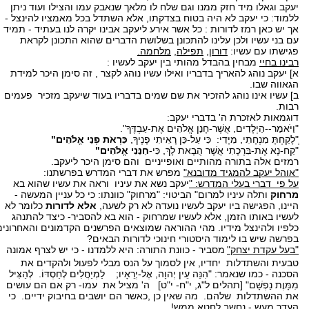
יעקב וגאלו מיד חזק ממנו וגם שלח לו מלאך שנאבק עמו והצילו ועוד ניתן
ללמוד: כי יעקב לא היה בטוח בצדקתו, אלא השתדל בכל מאמציו להינצל -
אך יש כאן רמז לדורות : כל אשר אירע ליעקב אבינו יקרה לנו בעתיד - תמיד
עם בני עשיו ולכן עלינו להתכונן בשלושת הדברים שהוא התכונן לקראת
פגישתו עם עשיו:
דורון,
תפילה,
מלחמה.
רבינו בחיי
מבחין בהבדל מהותי בין יעקב לעשיו :
א] יעקב נוהג להאריך בדבריו ואילו עשיו נוהג לקצר , זה סימן היכר למידת
הגאווה שבו.
ב] עשיו אינו נוהג להזכיר את שם שמים בדבריו בעוד שיעקב מזכיר פעמים
רבות.
דוגמאות לאזכרת ה' בדברי יעקב:
"וַיֹּאמַר--הַיְלָדִים, אֲשֶׁר-חָנַן אֱלֹהִים אֶת-עַבְדֶּךָ".
ְ"לָקַחְתָּ מִנְחָתִי, מִיָּדִי: כִּי עַל-כֵּן רָאִיתִי פָנֶיךָ,
כִּרְאֹת פְּנֵי אֱלֹהִים"
"קַח-נָא אֶת-בִּרְכָתִי אֲשֶׁר הֻבָאת לָךְ, כִּי-
חַנַּנִי אֱלֹהִים"
רמזים אלה בתורה מהותיים ואופייניים והם סימן היכר ליעקב.
"אוהל יעקב להמגיד מדובנא"
מפרש את דברי המדרש בפרשתנו:
על פי דברי בעלי המדרש: "
יעקב נשא את עיניו וראה את עשיו שהוא בא
מרחוק
ותלה עיניו למרום" הביטוי: "מרחוק" כוונתו: כי כל עניין המעשה -
היינו, הפגישה ביו יעקב לעשיו נועדה לא רק לשעה,
אלא לדורות
כלומר לא
לעשיו באותו הזמן, אלא לעשיו שמרחוק - הוא בא להסביר- כיצד להתנהג
כלפיו ולהינצל מידיו. מהי ההוראה שמוצאים הפרשנים הקדמונים והאחרונים
בפרשה שיש בו לימוד היסטורי חינוכי לדורות הבאים?
"בעל עקדת יצחק"
מסביר - כוונת התורה: היא ללמדנו - כי יש לצרף אמונה
טבעית והשתדלות יחדיו, אין לסמוך על הנס מבלי לפעול ולהקדים את
הסכנה - כמו שנאמר: "הִנֵּה עֵין יְהוָה, אֶל-יְרֵאָיו; לַמְיַחֲלִים לְחַסְדּוֹ. לְהַצִּיל
מִמָּוֶת נַפְשָׁם" [תהלים ל"ג, י"ח- י"ט] ה' מציל את עמו- רק אם הם עושים
את ההשתדלות שלהם. מה שאין כן ,כאשר הם יושבים בחיבוק ידיים. כי
העדר מעש - נחשב לחטא ממש!