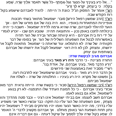
"....אַל-יֵרַע בְּעֵינֶיךָ עַל-הַנַּעַר וְעַל-אֲמָתֶךָ--כֹּל אֲשֶׁר תֹּאמַר אֵלֶיךָ שָׂרָה, שְׁמַע
בְּקֹלָהּ: כִּי בְיִצְחָק, יִקָּרֵא לְךָ זָרַע"
רש"י
אומר על הפסוק הנ"ל: כוונת ה' הייתה : להגיד לאברהם שישמע בקול
רוח הקודש שבה.
רש"ר
[הרב שמשון רפאל הירש] סובר: ישמעאל מתואר בשתי תכונות
אופייניות המתאחדות באופיו , הוא היה בנה של אם מזרעו של חם - אך
הועד להיוולד לאברהם, שרה שהיא גרמה ללידת ישמעאל - חשבה כי יהיה
ביכולתה לחנכו באופן נכון – והתוצאה תהיה: שטבע חם שבו - יוכרע לגמרי
על ידי רוח בית אברהם - היא קיוותה שבתור גבירה של הגר תהיה
באפשרותה לבטל את השפעתה השלילית של הגר. אך בסופו של דבר
תקוותיה של שרה לא התמלאו. עוד שראתה כי ישמעאל מתאווה לקבל את
ירושתו, ומצחק. לכן לא היה ראוי ישמעאל לקבל את ירושתו של אברהם
בשותפות עם יצחק.
אברהם מגיב לבקשת שרה:
התורה מציינת - כי הדבר
היה רע מאד
בעיני אברהם:
"וַיֵּרַע הַדָּבָר מְאֹד, בְּעֵינֵי אַבְרָהָם, עַל, אוֹדֹת בְּנוֹ".
רשי"י מסביר זאת באמצעות שני פירושים:
א] הדבר היה רע מאד - בעיני אברהם שישמעאל יצא לתרבות רעה.
ב] ופשוטו של מקרא: היה רע בעיניו – החלטתה של שרה – לשלח את
ישמעאל מביתם.
רש"ר [רבי שמשון רפאל הירש]
סבור: כי בקשת שרה הייתה נראית דבר מאד
אכזרי בעיני אברהם - כי כל תמונת העתיד שלו התנפצה- לא רק בנוגע
לישמעאל, אלא גם בנוגע לאמו.
אברהם חשב לעצמו: אם בביתי ישמעאל אינו רציני – וכבר סטה מהדרך והוא
מְצַחֵק , ואם השפעתה של הגר עליו כה חזקה- כבר עכשיו כאשר אני משפיע
עליו בדרכי, מה יהיה כאשר הנער ואמו יהיו מרוחקים מביתי ? וישמעאל יהיה
נתון תחת השפעת הגר באופן מוחלט . אך אברהם מקשיב לדברי ה' האומר
לו: שמע בקול שרה עליך לסמוך על שיקול דעתה - גם אם דבריה אינם