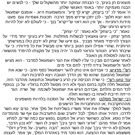
מוצאים חן בעינך, כי הבנתה עמוקה יותר מהשקולים שלך - כי לנשים יש
הבנה מעמיקה יותר- באופי האנושי שלהן.
ה' אומר לו: "כִּי בְיִצְחָק, יִקָּרֵא לְךָ זָרַע". והמשמעות היא: - אומנם ישמעאל
הוא יוצא חלצך - לכן יתכן שיירש ממך הרבה תכונות גשמיות וגם מעט
מידות רוחניות - אך אין הוא ראוי ש"ייקרא" בנך - כי לעולם לא יוכל להיות
היורש הרוחני שלך.
נאמר: "כי ביצחק" ולא נאמר: "כי יצחק".
מתוך יצחק - יגיעו צאצאיך לבשלות מוחלטת. ואל ירע בעינך יותר מידי על
הצורך להיפרד מאחד מבניך , גם זרעו של יצחק לא ידבק כולו במורשתך
הרוחנית ,שהרי אפילו העץ הטוב ביותר אינו מבשיל את כל פירותיו. כי עד
שיבחר הזרע הטהור והראוי לעם ה' יהיה צורך על מקצתו להיפרד מהשאר-
בדומה לפסולת מן האוכל.
לאחר שאברהם מבין כי עליו לשלח את הגר וישמעאל למדבר - הוא מגיש
להגר ולישמעאל צידה לדרך: לחם וכד מים.
רש"י מדגיש:
כי אברהם אינו נותן להגר וישמעאל כסף וזהב- כי שנא את
ישמעאל מהטעם: שהוא סר מן הדרך הטובה ויצא לתרבות רעה.
עוד טוען רש"י
: כי שרה הכניסה עין הרע בישמעאל וכתוצאה מהדבר הזה,
ישמעאל חלה ולקה בחום הגוף ולא היה מסוגל ללכת ברגליו- על כן בנוסף
לכד המים והלחם ,אברהם הגיש את ישמעאל לשכמה של שרה. הגר
הייתה חייבת לאחוז בו כשהוא חולה.
רבי ישראל מסלנט
מביא משל נפלא על הסכנה בלהיות מושפעים
מההתקרבות ,או ההתחברות אל הרשעים:
משל למלך: ששלח את אחד משריו בשליחות אל מלך אחר, טרם יצא השר
לדרכו, הזהיר אותו המלך: לבל יתערב שום התערבות עם אף שר מהמדינה
אליה נוסע. אולם, כשהשר הגיע אל המקום ,נפגש עם כמה שרים, לפתע
אמר לו אחד מהם: "אדוני השר הינך גיבן" השיב לו השר: "לא נכון הדבר,
מעולם לא הייתי גיבן" ענה לו השר ההוא: "הבה נתערב- על מיליון דולר"
מששמע השר את ההצעה, הוא נזכר מיד באזהרת המלך, אך אמר לעצמו: