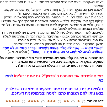
דעתו והשקפתו ודיכא את רגשי החמלה שבתוכו והוא קיים זאת בזריזות! כמו
שנאמר:
"וַיַּשְׁכֵּם אַבְרָהָם בַּבֹּקֶר וַיִּקַּח- לֶחֶם וְחֵמַת מַיִם וַיִּיתֵּן אֶל-הָגָר שָׂם עַל-שִׁכְמָהּ,
וְאֶת-הַיֶּלֶד—וַיְשַׁלְּחֶהָ"; כאן אברהם מוכיח את נאמנותו כעבד ה'!
ביטל את רצונו מפני רצון ה'. זו הכוונה גם במדרש רבה [פרשת חיי שרה]
"וַֽיהֹוָ֛ה בֵּרַ֥ךְ אֶת־ אַבְרָהָ֖ם בַּכֹּֽל" – הכוונה: שאברהם התברך בכך שה' השליטו
ביצרו,- ולפי זה מתפרש: "צדיקים ליבם ברשותם - טבעם ברשותם"- כלומר
שולטים בטבעם ומסוגלים לפעול מנגד.
לסיכום
, לאור האמור לעיל, ניתן ללמוד עד כמה חייבים אנו לאמץ את דרך
אבותינו- דוגמת אברהם אבינו - שהתגבר על יצרו למרות שהתקשה לשלח
את הגר וישמעאל מביתו - הוא ציית אל צווי ה' ברמ"ח אבריו.
מכאן המסקנה : כמה חייבים אנו להתרחק מהרשעים כפי שנאמר:
"אַשְׁרֵי הָאִישׁ -- אֲשֶׁר לֹא הָלַךְ, בַּעֲצַת רְשָׁעִים; וּבְדֶרֶךְ חַטָּאִים, לֹא עָמָד
וּבְמוֹשַׁב לֵצִים, לֹא יָשָׁב. כִּי אִם בְּתוֹרַת יְהוָה, חֶפְצוֹ"
[תהלים א, א-ב]
הכותבת היא אהובה קליין-אומנית-מציירת ציורי תנ"ך-מדרשי תמונה על
פסוקים במקרא. עוסקת בכתיבה מקראית,שירה ופרוזה,מציירת
תפאורות ומאיירת ספרים. מורה. בעלת הבלוג: בראי התנ"ך.
רוצים לפרסם את דעותכם ב"פרשן"? גם אתם יכולים!
לחצו
כאן
גולשים יקרים, הכותבים באתר משקיעים מזמנם בשבילכם,
בואו ניתן להם תגובה!
כתבו למטה (בנימוס) את דעתכם.
דרג מאמר: