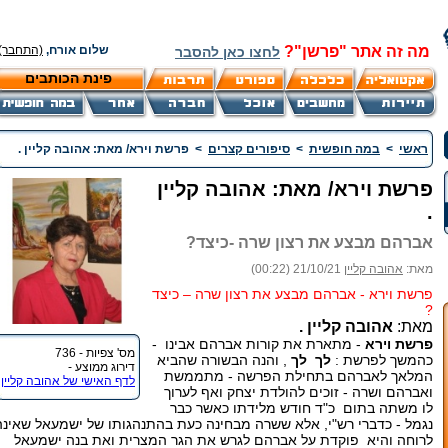
מה זה אתר "פרשן"?
שלום אורח,
(התחבר)
לחצו כאן להסבר
פינת הכותבים
ראשי
>
במה חופשית
>
סיפורים קצרים
>
פרשת וירא/ מאת: אהובה קליין .
פרשת וירא/ מאת: אהובה קליין
.
אברהם מבצע את רצון שרה -כיצד?
מאת:
אהובה קליין
21/10/21 (00:22)
פרשת וירא - אברהם מבצע את רצון שרה – כיצד
?
מאת:
אהובה קליין .
פרשת וירא
- מתארת את קורות אברהם אבינו -
מס' צפיות - 736
כהמשך לפרשת :
לך לך
, והנה הבשורה שהביא
דירוג ממוצע -
המלאך לאברהם בתחילת הפרשה - מתממשת
לדף האישי של אהובה קליין
ואברהם ושרה - זוכים להולדת יצחק ואף לערוך
לו משתה בתום כ"ד חודש מלידתו כאשר כבר
נגמל - כדברי רש"י, אלא ששרה מבחינה כעת בהתנהגותו של ישמעאל שאינה
לרוחה והיא פוקדת על אברהם לגרש את הגר המצרית ואת בנה ישמעאל