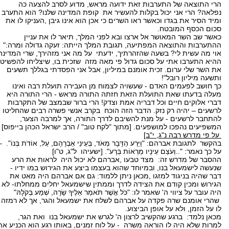
הרי התוצאה של התערבות זאת ידועה מראש, מדוע לסרב להצעה כה
נפלאה? הרי אני יכול בקלות להעשיר את קופת המדינה שלנו? הוא התערב
ומיד הסיר את בגדו וכאשר ראו השרים כי אכן הוא אינו גיבן ,העניקו לו את
סכום הכסף המובטח.
כאשר שב השר המאושר אל ארצו ובא לפני המלך, תיאר לו את עניין
ההתערבות והתוצאה המפתיעה, תגובת המלך הייתה: זעקה גדולה ומרה:"
אוי מה עשית לי? בשעה שהזהרתיך, ידעתי על מה אני מזהירך, שרי המדינה
ההיא התערבו אתי על סכום גדול פי מאה מזה שזכית בו, שיצליחו להפשיט
את השר שלי ערום. זכית אומנם במיליון, אבל אני הפסדתי בגללך תשעים
ותשעה מיליון רובל"!
כך חושב לפעמים האדם - שעשויה לצמוח מן העבירה תועלת רבה ואינו
מעלה בדעתו שאת התועלת הזאת חזתה התורה מראש - הרי התורה היא
דברי אלוקים חיים וכל דבריה אמת וצדק! הרי ברור שבמצב של התקרבות
לרשעים – יהיה רק נזק. הדבר הזה הוכח בקרב אנשי פשרה רבים שהחליטו
להתחבר לרשעים - על מנת להשיבם לדרך התורה, אך למרבה הצער,
המשפיעים נהפכו למושפעים. [מתוך "לקח טוב" / הרב ישראל הכהן בייפוס]
על פי מדרש רבה נ"ג, י"ב]
בהקשר לתגובת אברהם: "וַיֵּרַע הַדָּבָר מְאֹד, בְּעֵינֵי אַבְרָהָם, עַל, אוֹדֹת בְּנוֹ". –
על כך נאמר: "..וְעֹצֵם עֵינָיו מֵרְאוֹת בְּרָע". [ישעיהו ל"ג, ט"ו]
ההסבר של מדרש זה: מצד טבעו ,אברהם לא יכול היה לראות את הרע
שנעשה לישמעאל בנו, ובמיוחד שהוא בעצמו ביצע את הגירוש במו ידיו -
דבר שהיה בניגוד למזגו ,מכאן ניתן ללמוד: גם אם אברהם היה מאט את
הגירוש ומכין קודם את הצידה לדרך וממתין שישמעאל יחלים ממחלתו- לא
היה עובר על ציווי ה' שאמר לו: "כֹּל אֲשֶׁר תֹּאמַר אֵלֶיךָ שָׂרָה, שְׁמַע בְּקֹלָהּ"
שהרי אומנם שרה פקדה על אברהם לשלח את ישמעאל והגר, אך לא רמזה
לו על הזמן, ולא על אופן הביצוע.
מכאן נלמד: ברגע שהקשיב לרצון ה' לגרש את ישמעאל בנו ואת הגר,
למרות שלא היה לו הוראה משרה - על לוח זמנים, באותו רגע הוא הכניע את