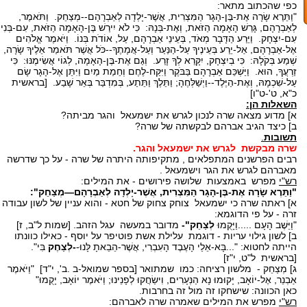
כפי שהכתוב מתאר:
"וַתֵּרֶא שָׂרָה אֶת-בֶּן-הָגָר הַמִּצְרִית, אֲשֶׁר-יָלְדָה לְאַבְרָהָם--מְצַחֵק. וַתֹּאמֶר,
לְאַבְרָהָם, גָּרֵשׁ הָאָמָה הַזֹּאת, וְאֶת-בְּנָהּ: כִּי לֹא יִירַשׁ בֶּן-הָאָמָה הַזֹּאת, עִם-בְּנִי
עִם-יִצְחָק. וַיֵּרַע הַדָּבָר מְאֹד, בְּעֵינֵי אַבְרָהָם, עַל, אוֹדֹת בְּנוֹ. וַיֹּאמֶר אֱלֹהִים
אֶל-אַבְרָהָם, אַל-יֵרַע בְּעֵינֶיךָ עַל-הַנַּעַר וְעַל-אֲמָתֶךָ--כֹּל אֲשֶׁר תֹּאמַר אֵלֶיךָ שָׂרָה,
שְׁמַע בְּקֹלָהּ: כִּי בְיִצְחָק, יִקָּרֵא לְךָ זָרַע. וְגַם אֶת-בֶּן-הָאָמָה, לְגוֹי אֲשִׂימֶנּוּ: כִּי
זַרְעֲךָ, הוּא. וַיַּשְׁכֵּם אַבְרָהָם בַּבֹּקֶר וַיִּקַּח-לֶחֶם וְחֵמַת מַיִם וַיִּתֵּן אֶל-הָגָר שָׂם
עַל-שִׁכְמָהּ, וְאֶת-הַיֶּלֶד--וַיְשַׁלְּחֶהָ; וַתֵּלֶךְ וַתֵּתַע, בְּמִדְבַּר בְּאֵר שָׁבַע. [בראשית
כ"א, ט'-ט"ו]
השאלות הן:
א] מדוע מצאה שרה לנכון לגרש את ישמעאל והגר מביתה?
ב] כיצד הגיב אברהם לבקשתה של שרה?
תשובות
.
שרה מבקשת לגרש את ישמעאל והגר.
רבים הפרשנים המתפלאים , מתקיפותה היתרה של שרה - על כך שדרשה
מאברהם לגרש את הגר וישמעאל .
רש"י
מפרש באמצעות שלושה פירושים - את המילים:
"וַתֵּרֶא שָׂרָה אֶת-בֶּן-הָגָר הַמִּצְרִית, אֲשֶׁר-יָלְדָה לְאַבְרָהָם—מְצַחֵק":
א] ראתה שרה כי ישמעאל צוחק צחוק של חטא - והוא עניין של לשון עבודה
זרה - על פי הדוגמא:
"וַיֵּשֶׁב הָעָם .....וַיָּקֻמוּ
לְצַחֵק"
-
מדובר במעשה עגל הזהב. [שמות ל"ב, ז]
ב] לשון גילוי עריות - דוגמת עלילת אשת פוטיפר על יוסף - כאילו כוונתו
הייתה לחטוא: "...בָּא-אֵלַי הָעֶבֶד הָעִבְרִי, אֲשֶׁר-הֵבֵאתָ לָּנוּ-
-לְצַחֶק
בִּי".
[בראשית ל"ט, י"ז]
ג] מְצַחֵק - מלשון רציחה: כמו שמתואר [בספר שמואל-ב .ב', י"ד] "וַיֹּאמֶר
אַבְנֵר, אֶל-יוֹאָב, יָקוּמוּ נָא הַנְּעָרִים, וִישַׂחֲקוּ לְפָנֵינוּ; וַיֹּאמֶר יוֹאָב, יָקֻמוּ"
כאן הכוונה: שישחקו זה מול זה בחרבות.
רש"י
מפרש את המילים שאמרה שרה לאברהם: