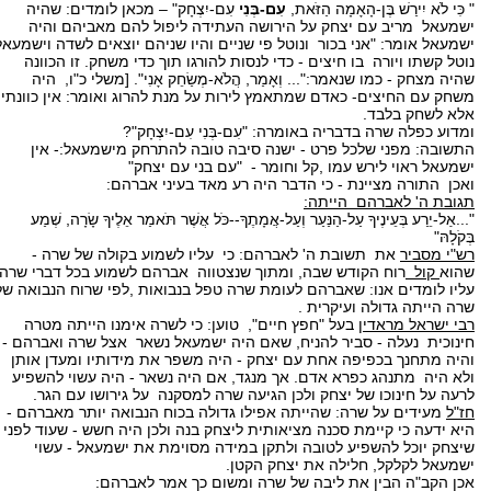
" כִּי לֹא יִירַשׁ בֶּן-הָאָמָה הַזֹּאת,
עִם-בְּנִי
עִם-יִצְחָק" – מכאן לומדים: שהיה
ישמעאל מריב עם יצחק על הירושה העתידה ליפול להם מאביהם והיה
ישמעאל אומר: "אני בכור ונוטל פי שניים והיו שניהם יוצאים לשדה וישמעאל
נוטל קשתו ויורה בו חיצים - כדי לנסות להורגו תוך כדי משחק. זו הכוונה
שהיה מצחק - כמו שנאמר:"... וְאָמַר, הֲלֹא-מְשַׂחֵק אָנִי". [משלי כ"ו, היה
משחק עם החיצים- כאדם שמתאמץ לירות על מנת להרוג ואומר: אין כוונתי
אלא לשחק בלבד.
ומדוע כפלה שרה בדבריה באומרה: "עִם-בְּנִי עִם-יִצְחָק"?
התשובה: מפני שלכל פרט - ישנה סיבה טובה להתרחק מישמעאל:- אין
ישמעאל ראוי לירש עמו ,קל וחומר - "עם בני עם יצחק"
ואכן התורה מציינת - כי הדבר היה רע מאד בעיני אברהם:
תגובת ה' לאברהם הייתה:
"...אַל-יֵרַע בְּעֵינֶיךָ עַל-הַנַּעַר וְעַל-אֲמָתֶךָ--כֹּל אֲשֶׁר תֹּאמַר אֵלֶיךָ שָׂרָה, שְׁמַע
בְּקֹלָהּ"
רש"י מסביר
את תשובת ה' לאברהם: כי עליו לשמוע בקולה של שרה -
שהוא
קול
רוח הקודש שבה, ומתוך שנצטווה אברהם לשמוע בכל דברי שרה
עליו לומדים אנו: שאברהם לעומת שרה טפל בנבואות ,לפי שרוח הנבואה של
שרה הייתה גדולה ועיקרית .
רבי ישראל מראדין
בעל "חפץ חיים", טוען: כי לשרה אימנו הייתה מטרה
חינוכית נעלה - סביר להניח, שאם היה ישמעאל נשאר אצל שרה ואברהם -
והיה מתחנך בכפיפה אחת עם יצחק - היה משפר את מידותיו ומעדן אותן
ולא היה מתנהג כפרא אדם. אך מנגד, אם היה נשאר - היה עשוי להשפיע
לרעה על חינוכו של יצחק ולכן הגיעה שרה למסקנה על גירושו עם הגר.
חז"ל
מעידים על שרה: שהייתה אפילו גדולה בכוח הנבואה יותר מאברהם -
היא ידעה כי קיימת סכנה מציאותית ליצחק בנה ולכן היה חשש - שעוד לפני
שיצחק יוכל להשפיע לטובה ולתקן במידה מסוימת את ישמעאל - עשוי
ישמעאל לקלקל, חלילה את יצחק הקטן.
אכן הקב"ה הבין את ליבה של שרה ומשום כך אמר לאברהם: