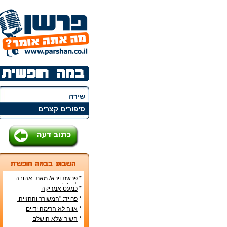
שירה
סיפורים קצרים
*
פרשת וירא/ מאת: אהובה
קליין (c)
*
כמעט אמריקה
*
פרויד: "המשורר וההזייה.
מעשה היצירה בראי
*
אווה לא הרימה ידיים
הפסיכואנליזה".
*
השיר שלא הושלם