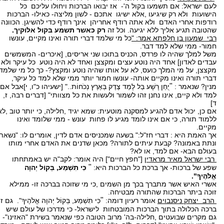
לעם ישראל: אם תשמעו בקול ה'- אז יבואו הברכות ויחולו עליכם כל
הישועות ולא רק שיגיעו ,אלא ישיגו אתכם - לשון מליצה- כאילו- הברכות
רודפות אחרי האדם ולא אתה רודף אחריהן אינך רודף כדי להשיגן. הכוונה
שהטובה תגיע אליך ללא יגיעה. וכל זה
רק כאשר תשמע בקול אלוקיך.
רבי שמעון בן חלפתא אמר: "
כל מי שלמד דברי תורה ואינו מקיים, עונשו
חמור- ממי שלא למד דבר.
משל למלך שהיה לו פרדס, הכניס בתוכו שני אריסים, [איכרים- המשמשים
עבדים לאדון] אחד היה נוטע עצים ומקצצן ואחד לא היה נוטע כל עיקר ולא
מקצצן, על מי המלך כועס, לא על אותו שהיה נוטע ומקצץ?- כך כל מי שלמד
דברי תורה ואינו מקיים אותה- עונשו חמור יותר ממי שלא למד כל עיקר,
"
מנין? שנאמר :
יֻחַן רָשָׁע בַּל לָמַד צֶדֶק בְּאֶרֶץ נְכֹחוֹת.." [ישעיהו כ"ו, י]אבל אם
למד ולא קיים, אינו נחנן זהו לשמור ולעשות את כל מצוותי" [דברים רבה, ז,
ד]
אם כן, יכול אדם להגיע למסקנה מוטעית: שמא יגיד ,חלילה, כי יותר טוב ,לא
ללמוד תורה, כי אם אינו לומד מגיע לו פחות עונש - ממי שלומד ואינו
מקיים.
אך האמת היא : דברי חז"ל:" בשעה שמכניסים אדם לדין, אומרים לו: "נשאת
ונתת באמונה? קבעת עיתים לתורה? מכאן שדנים את האדם אחרי מותו
בעולם הבא- אם למד, או לא?
רבי ישראל מאיר מראדין
["חפץ חיים"] היה אומר: לקב"ה יש באמתחתו
"
שפע של ברכות- אך ברכת כל הברכות היא:
כִּי תִשְׁמַע, בְּקוֹל יְהוָה
אֱלֹהֶיךָ".
אשרי האיש אשר מתברך בכך מן השמים ,כי מי שזוכה בברכה זו- ממילא
זוכה ביתר הברכות שהתורה מבטיחה.
"
הרב יצחק ניסנבוים
אומר רעיון דומה:
כִּי תִשְׁמַע, בְּקוֹל יְהוָה אֱלֹהֶיךָ". גם זו
ברכה הכלולה בתוך הברכות המובטחות לישראל- כי מדרכו של עולם שיש
גם מקרים שבועטים ,חלילה-בה' מרוב הטובה כפי שנאמר בשירת "האזינו"-