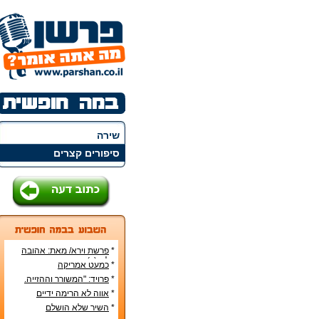
שירה
סיפורים קצרים
*
פרשת וירא/ מאת: אהובה
קליין (c)
*
כמעט אמריקה
*
פרויד: "המשורר וההזייה.
מעשה היצירה בראי
*
אווה לא הרימה ידיים
הפסיכואנליזה".
*
השיר שלא הושלם