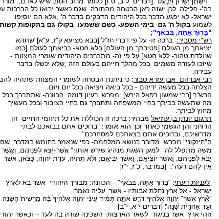
"וַיִּשְׁמַן יְשֻׁרוּן וַיִּבְעָט" [דברים ל"ב, ט"ו] כלומר מרוב הטוב שיש לאדם, מורד
בה'- חלילה. לכן ישנה כאן הבטחה מהתורה: שגם כאשר יבואו כל הברכות על
ישראל- לא יפגע הדבר בכל היהודים הדבקים בדבר ה' ,אלא הם יוסיפו
לשמוע
בקול ה' גם בימי השפע- כשם ששמעו בקולו גם בתקופות קשות.
"בָּרוּךְ אַתָּה, בְּבֹאֶךָ";
רש"י מסביר:
ברכה זו- על פי דברי חז"ל [בבא מציעא ק"ז, ע"א]"שתהא
יציאתך מן העולם [פטירתך מן העולם] בלא חטא- כביאתך לעולם [כמו
שנולדת טהור- ללא חטא] על פי זה- מתברכים היהודים שומרי המצוות -
שיזכו לעזרה משמים בכל מהלך חייהם בעולם הזה ,שלא יכשלו בדבר
עבירה.
רבי אברהם אבן עזרא סבור
: כי ניתנת הבטחה לשומרי המצוות שתהיה להם
הצלחה בכל מעשה ידיהם - בכל ביאה ויציאה בכל יום ויום.
הרש"ר [רבי שמשון רפאל הירש] מפרש רעיון דומה: הכוונה- שתתברך בכל
מה שתעשה בביתך בחיי המשפחה ותתברך גם בחיי הציבור ובכל מעשיך
מחוץ לביתך.
תרגום יונתן בן עוזיאל
מבהיר: ברכה זו הכוללת את כל תחומי החיים- הן
הרוחני והן הגשמי כאחד וכך הוא אומר: "ברוכים אתם בבואכם לבתי
מדרשיכם, וברוכים אתם בצאתכם למסחרכם"
ה"חיזקוני"
מפרש: מדובר בנושא המלחמה- כפי שנאמר בחומש במדבר, שם
משה מתפלל לה' למען השגת מנהיג שירש אותו:"
אֲשֶׁר-יֵצֵא לִפְנֵיהֶם, וַאֲשֶׁר
יָבֹא לִפְנֵיהֶם, וַאֲשֶׁר יוֹצִיאֵם, וַאֲשֶׁר יְבִיאֵם; וְלֹא תִהְיֶה, עֲדַת יְהוָה, כַּצֹּאן, אֲשֶׁר
אֵין-לָהֶם רֹעֶה". [במדבר, כ"ז, י"ז]
לעניות דעתי
:
"בָּרוּךְ אַתָּה, בְּבֹאֶךָ" – הכוונה: מבורך היהודי אשר בא לארץ
ישראל - אל ארץ נחלת אבותיו - אשר עליה נאמר:
"אֶ֕רֶץ אֲשֶׁר־ יְהֹוָ֥ה אֱלֹהֶ֖יךָ דֹּרֵ֣שׁ אֹתָ֑הּ תָּמִ֗יד עֵינֵ֨י יְהֹוָ֤ה אֱלֹהֶ֙יךָ֙ בָּ֔הּ מֵֽרֵשִׁית֙ הַשָּׁנָ֔ה
וְעַ֖ד אַחֲרִ֥ית שָׁנָֽה"׃ [דברים י"א, י"ב]
זוהי ארץ אשר בניגוד לשאר הארצות- השכינה שורה בה לעד – וכאשר יהודי