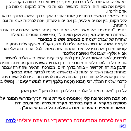
בא אליה- הוא זוכה לכל הברכות, מתוך כך שהוא דבק בתורה הקדושה
ומקיים את מצוותיה- הלכה ולמעשה- מצוות בין אדם למקום ומצוות בין
אדם לרעהו.
כמו שנאמר בהמשך בכתובים, אותו יהודי ההולך בדרך הישר- מבורך בבואו
לכל מקום, בין אם יבוא לעיר, בן אם יבוא לשדה, יזכה לברכות גשמיות וגם
רוחניות.
בספר "התמצית" של מאיר ינאי - ראיתי רעיון יפה: כאשר האדם עובד את ה'
בשמחה הוא יודע מאין בא ולאן הוא הולך ,כפי שאנו אומרים בתפילת
שחרית של שבת
: "שמחים בצאתם וששים בבואם"
לקראת השנה החדשה- הבאה עלינו לטובה, הקב"ה משקיף עלינו ממקום
קודשו ומברך את בניו לקראת ההתחדשות כאומר לכל אדם- בוא אלי ואני
אבוא אליך- "שובו אלי ואשובה אליכם".
לסיכום,
לאור האמור לעיל, ניתן להסיק: כי קיום המצוות – הלכה למעשה
גורמות לנו –לזכות להיות מבורכים – הן מבחינה גשמית והן מבחינה רוחנית
הדבק בתורה הקדושה – בוחר בדרך חיים מבורכת והראיה שהתורה עצמה
פותחת באות השנייה: האות ב'- בראשית- מרמז ל
ברוך אתה בבואך
.
יהי רצון שנשכיל לבחור בדרך הנכונה ולזכות להיות מבורכים לכל אשר נפנה.
כדברי שלמה המלך: "
כִּי תָבוֹא חָכְמָה בְלִבֶּךָ וְדַעַת לְנַפְשְׁךָ יִנְעָם".
[משלי ב,
י]
על דרך "ואהבת את ה' אלהיך בכל לבבך ובכל נפשך". אמן ואמן.
הכותבת היא אהובה קליין-אומנית-מציירת ציורי תנ"ך-מדרשי תמונה על
פסוקים במקרא. עוסקת בכתיבה מקראית,שירה ופרוזה,מציירת
תפאורות ומאיירת ספרים. מורה. בעלת הבלוג: בראי התנ"ך.
רוצים לפרסם את דעותכם ב"פרשן"? גם אתם יכולים!
לחצו
כאן