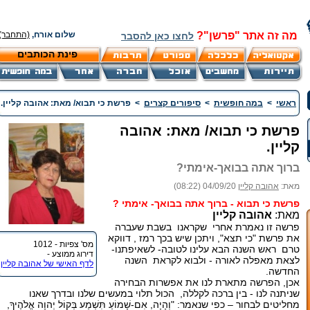
מה זה אתר "פרשן"?
שלום אורח,
(התחבר)
לחצו כאן להסבר
פינת הכותבים
ראשי
>
במה חופשית
>
סיפורים קצרים
>
פרשת כי תבוא/ מאת: אהובה קליין.
פרשת כי תבוא/ מאת: אהובה
קליין.
ברוך אתה בבואך-אימתי?
מאת:
אהובה קליין
04/09/20 (08:22)
פרשת כי תבוא - ברוך אתה בבואך- אימתי ?
מאת:
אהובה קליין
פרשה זו נאמרת אחרי שקראנו בשבת שעברה
את פרשת "כי תצא", ויתכן שיש בכך רמז , דווקא
מס' צפיות - 1012
טרם ראש השנה הבא עלינו לטובה- לשאיפתנו-
דירוג ממוצע -
לצאת מאפלה לאורה - ולבוא לקראת השנה
לדף האישי של אהובה קליין
החדשה.
אכן, הפרשה מתארת לנו את אפשרות הבחירה
שניתנה לנו - בין ברכה לקללה, הכול תלוי במעשים שלנו ובדרך שאנו
מחליטים לבחור – כפי שנאמר: "וְהָיָה, אִם-שָׁמוֹעַ תִּשְׁמַע בְּקוֹל יְהוָה אֱלֹהֶיךָ,