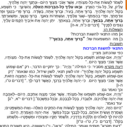
לִשְׁמֹר לַעֲשׂוֹת אֶת-כָּל-מִצְוֺתָיו, אֲשֶׁר אָנֹכִי מְצַוְּךָ הַיּוֹם--וּנְתָנְךָ יְהוָה אֱלֹהֶיךָ,
עֶלְיוֹן, עַל, כָּל-גּוֹיֵי הָאָרֶץ.
וּבָאוּ עָלֶיךָ כָּל-הַבְּרָכוֹת הָאֵלֶּה
, וְהִשִּׂיגֻךָ: כִּי תִשְׁמַע,
בְּקוֹל יְהוָה אֱלֹהֶיךָ. בָּרוּךְ אַתָּה, בָּעִיר; וּבָרוּךְ אַתָּה, בַּשָּׂדֶה. בָּרוּךְ פְּרִי-בִטְנְךָ וּפְרִ
אַדְמָתְךָ, וּפְרִי בְהֶמְתֶּךָ--שְׁגַר אֲלָפֶיךָ, וְעַשְׁתְּרוֹת צֹאנֶךָ. בָּרוּךְ טַנְאֲךָ, וּמִשְׁאַרְתֶּךָ.
בָּרוּךְ אַתָּה, בְּבֹאֶךָ;
וּבָרוּךְ אַתָּה, בְּצֵאתֶךָ. יִתֵּן יְהוָה אֶת-אֹיְבֶיךָ הַקָּמִים עָלֶיךָ,
נִגָּפִים לְפָנֶיךָ" [דברים כ"ח, א-ה]
השאלות הן:
א] מהו התנאי להשגת הברכות?
"
ב] מה המשמעות של:
בָּרוּךְ אַתָּה, בְּבֹאֶךָ
"?
תשובות
.
התנאי להשגת הברכות
כפי שהכתוב מציין:
"וְהָיָה, אִם-שָׁמוֹעַ תִּשְׁמַע בְּקוֹל יְהוָה אֱלֹהֶיךָ, לִשְׁמֹר לַעֲשׂוֹת אֶת-כָּל- מִצְוֺתָיו,
אֲשֶׁר אָנֹכִי מְצַוְּךָ הַיּוֹם.."
דעת מקרא
מסביר: כי המילה:"
וְהָיָה" : כך יתקיים הדבר,- רק "אִם-שָׁמוֹעַ
תִּשְׁמַע בְּקוֹל יְהוָה אֱלֹהֶיךָ"- זהו לשון תנאי, לשון שידול, כמו שנאמר: "רַק
אִם-שָׁמוֹעַ תִּשְׁמַע, בְּקוֹל יְהוָה אֱלֹהֶיךָ, לִשְׁמֹר לַעֲשׂוֹת אֶת-כָּל- הַמִּצְוָה הַזֹּאת,
אֲשֶׁר אָנֹכִי מְצַוְּךָ הַיּוֹם. כִּי-יְהוָה אֱלֹהֶיךָ בֵּרַכְךָ, כַּאֲשֶׁר דִּבֶּר-לָךְ.." [דברים ט"ו,
ה-ו]
וכך נאמר גם:
"וְהָיָה, אִם-שָׁמֹעַ תִּשְׁמְעוּ אֶל-מִצְוֺתַי, אֲשֶׁר אָנֹכִי מְצַוֶּה אֶתְכֶם, הַיּוֹם--לְאַהֲבָה
אֶת-יְהוָה אֱלֹהֵיכֶם, וּלְעָבְדוֹ, בְּכָל-לְבַבְכֶם, וּבְכָל-נַפְשְׁכֶם".[ דברים י"א, י"ג]
עוד נאמר:
"הַיּוֹם הַזֶּה, יְהוָה אֱלֹהֶיךָ מְצַוְּךָ לַעֲשׂוֹת אֶת-הַחֻקִּים הָאֵלֶּה--וְאֶת-הַמִּשְׁפָּטִים;
וְשָׁמַרְתָּ וְעָשִׂיתָ אוֹתָם, בְּכָל-לְבָבְךָ וּבְכָל-נַפְשֶׁךָ. אֶת-יְהוָה הֶאֱמַרְתָּ, הַיּוֹם:
לִהְיוֹת לְךָ לֵאלֹהִים וְלָלֶכֶת בִּדְרָכָיו, וְלִשְׁמֹר חֻקָּיו וּמִצְוֺתָיו וּמִשְׁפָּטָיו--וְלִשְׁמֹעַ
בְּקֹלוֹ". [דברים כ"ו, ט"ו- ט"ז]
"דעת מקרא"
מוסיף ואומר: המילה: "וּבָאוּ"- וי"ו ראשונה- היא תשובת התנאי