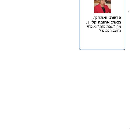
י
פרשת: ואתחנן/
מאת: אהובה קליין .
מַהִי "שַׁבַּת נַחֲמוּ" וְאֵימָתַי
נֵחָשֵׁב חֲכָמִים ?