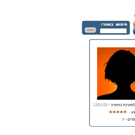
מערכת בתאריך -
12/01/20
ע -
רים -
8