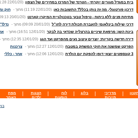
בית במגדל מגורים יוקרתי - הטרנד של המרכז במחירים של הצפון
1:28 22/01/20)
דרכון פורטוגלי, מה זה נותן בכלל? התשובות כאן
(11:19 22/01/20)
מתוך -
חוק ו
מתיחת פנים ללא ניתוח - טיפול טבעי בטכנולגיית המיקרו קארנט
09:13 20/01/20)
דרכי שילוח בינלאומי להעברת תכולת דירה לחו"ל
(09:09 20/01/20)
מתוך -
נדל\"ן
בינת השן: מרפאת שיניים בהרצליה שכדאי בה לבקר
(16:51 12/01/20)
מתוך -
אח
דירה חדשה בקריות: יוצרים עיצוב נעים מהפרקט ועד הגג
(12:35 12/01/20)
מתוך -
הפרקט שמשנה את חוקי המשחק במטבח
(12:27 12/01/20)
מתוך -
צרכנות
3 קונספטים יוצאי דופן להפקת יום הולדת
(12:06 12/01/20)
מתוך -
אחר - כללי
קנון
|
מדריכי
|
בלוג
|
לוח
|
הצגות
|
מפת
תיירות
הופעות
ילדים
האתר
בני