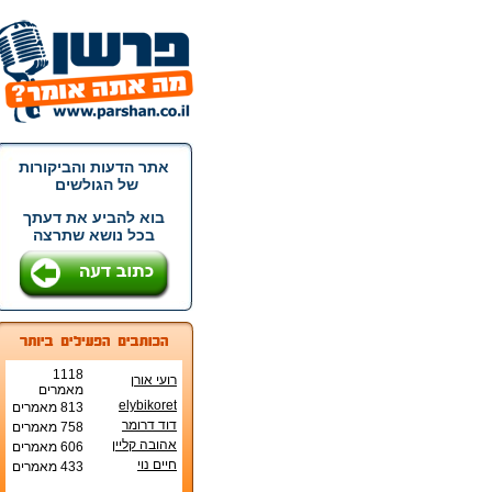
אתר הדעות והביקורות
של הגולשים
בוא להביע את דעתך
בכל נושא שתרצה
1118
רועי אורן
מאמרים
elybikoret
813 מאמרים
דוד דרומר
758 מאמרים
אהובה קליין
606 מאמרים
חיים נוי
433 מאמרים