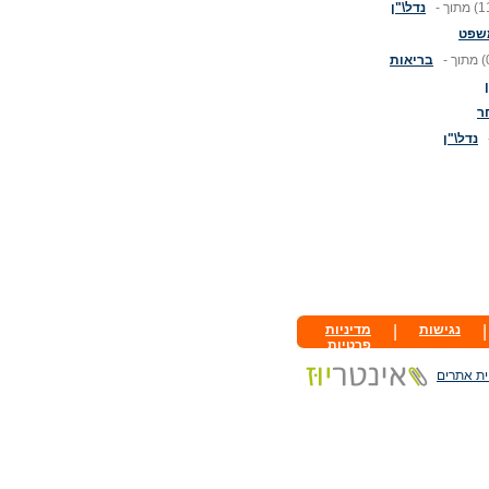
(1
מתוך -
נדל\"ן
משפט
(
מתוך -
בריאות
ר
נדל\"ן
|
נגישות
|
מדיניות
פרטיות
ית אתרים