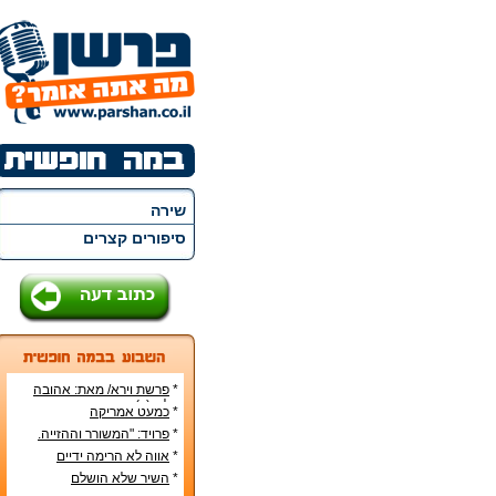
שירה
סיפורים קצרים
*
פרשת וירא/ מאת: אהובה
קליין (c)
*
כמעט אמריקה
*
פרויד: "המשורר וההזייה.
מעשה היצירה בראי
*
אווה לא הרימה ידיים
הפסיכואנליזה".
*
השיר שלא הושלם