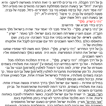
ג] על דרך הקבלה, היו צריכים לדרוש: כי זאת התורה מאורשה ליעקב- והיא
נקראת: "רחל" אך בשעת הכעס מסתלקת השכינה מהאדם ואז מופיע רחל:
"כֹּה אָמַר יְהוָה, קוֹל בְּרָמָה נִשְׁמָע נְהִי בְּכִי תַמְרוּרִים--רָחֵל, מְבַכָּה עַל-בָּנֶיהָ;
מֵאֲנָה לְהִנָּחֵם עַל-בָּנֶיהָ, כִּי אֵינֶנּוּ". [ירמיהו ל"א, י"ד]
אך בשעת רצון- רחל אשת יעקב.
"וַיְהִי בִישֻׁרוּן, מֶלֶךְ"
רבינו בחיי מביא שני פירושים:
א]
"וַיְהִי בִישֻׁרוּן, מֶלֶךְ"- כל אחד מבני לוי יאמר עוד: שהיה בישראל מלך והוא
הקב"ה. ועצם העניין ששרתה השכינה בעם ישראל- לכך נאמר:
" ישֻׁרוּן "
מלשון-
ראייה
- על שם שראו בסיני את כבוד השכינה- עין בעין. ושם
התאספו כולם ,כולל ראשי השבטים יחד עם שבטיהם לקבל את אלוקותו
ומלכותו של ה'.
ב] על דרך המדרש: "וַיְהִי בִישֻׁרוּן, מֶלֶךְ"- המלך הוא משה לפי שמפיו שמעו
בני ישראל את התורה המפורשת. והוא היה ממש כמלך כשהתאספו אליו
ראשי השבטים,
ג] על דרך הקבלה: "ויְהִי בִישֻׁרוּן, מֶלֶךְ" , זו מידת המלכות הכלולה מכל
המעלות - ועל כך דרשו במדרש רבה [עמוס ע'] "הבונה את מעלותיו בשמים
ואגודתו על ארץ יסדה, למה הדבר דומה? לפלטין [לארמון] הבנוי על גבי
ספינות, כל זמן שהספינות מחוברות לפלטין [לארמון] שעל גביהם עומד, כך
הבונה בשמים מעלותיו, אימתי? כשישראל אגודה אחת, אבל כשאינן אגודה
אחת, כביכול כסאו מבוסס למעלה"
במילים אחרות – כאשר עם ישראל הולך בדרך התורה ונעשה אגודה אחת-
בונה את מעלותיו בשמים, הדבר דומה לספינות שהארמונות על גביהן
מחוברים והשכינה מתחברת אליהם, לא כן בזמן מחלוקת.
רש"י מבאר
: ה' ישגיח על עם ישראל לטובה, כאשר התאחדו לטובה באחווה
ורעות, אז ה' הוא מלכם! אולם הדבר לא קורה בזמן מחלוקת בעם.
"אור החיים"
מציין: מלכות ישראל תתקיים כשעם ישראל מתאספים
ראשיהם יחד ואז נכונה להם הצלחה רבה, והמחלוקת והפירוד- תוצאתם