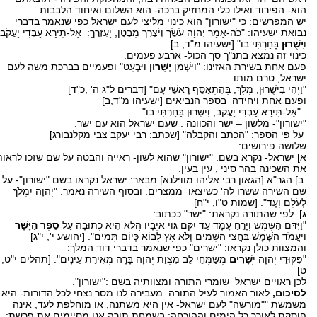
הוא- הפירוד ואילו כלי המחזיק ברכה- הוא השלום ואיחוד הלבבות.
יש המפרשים: כי "ישורון" הוא כינוי מליצי לעם ישראל כפי שנאמר בדברי
נבואת ישעיהו: "כֹּה-אָמַר יְהוָה עֹשֶׂךָ וְיֹצֶרְךָ מִבֶּטֶן, יַעְזְרֶךָּ: אַל-תִּירָא עַבְדִּי יַעֲקֹב
ו
ִישֻׁרוּן
בָּחַרְתִּי בוֹ" [ישעיהו מ"ד, ב]
כינוי זה נמצא בתנ"ך סך הכול- ארבע פעמים.
פעם אחת בשירת האזינו: "וַיִּשְׁמַן
יְשֻׁרוּן
וַיִּבְעָט" ופעמיים בברכת משה לעם
ישראל, טרם מותו
"וַיְהִי בִישֻׁרוּן, מֶלֶךְ, בְּהִתְאַסֵּף רָאשֵׁי עָם" [דברים ל"ג ה' ,כ"ד]
ופעם אחת ויחידה בספר הנביאים [ישעיהו מ"ד,ב]
"אַל-תִּירָא עַבְדִּי יַעֲקֹב, וִישֻׁרוּן בָּחַרְתִּי בוֹ".
"ישורון"- מלשון – ישר והכוונה : שעם ישראל הוא עם ישר.
על פי הספר: "הכתב והקבלה" [שכתב: רבי יעקב צבי מקלנבורג]
שלושה פירושים:
א] ישראל- נקרא בשם: "ישורון" שהוא לשון- ראייה והבטה על שם שזכו לראות
את השכינה בהר סיני , עין בעין.
ב] הגר"א [הגאון רבי אליהו מווילנא] מבאר: ישראל נקראו בשם "ישורון"- על
שם השירה ששרו לה' כשיצאו ממצרים. ובסוף השירה נאמר: "יְהוָה יִמְלֹךְ
לְעֹלָם וָעֶד". [שמות ט"ו, י"ח]
ג] לפי שהתורה נקראת: "ישר" ככתוב:
"וַיִּדֹּם הַשֶּׁמֶשׁ וְיָרֵחַ עָמָד עַד יִקֹּם גּוֹי אֹיְבָיו הֲלֹא הִיא כְתוּבָה עַל
סֵפֶר הַיָּשָׁר
וַיַּעֲמֹד הַשֶּׁמֶשׁ בַּחֲצִי הַשָּׁמַיִם וְלֹא אָץ לָבוֹא כְּיוֹם תָּמִים". [יהושע י', י"ג]
והמצוות כולן נקראו: "ישרים" כפי שנאמר בדברי דוד המלך:
"פִּקּוּדֵי יְהוָה י
ְשָׁרִים
מְשַׂמְּחֵי לֵב מִצְוַת יְהוָה בָּרָה מְאִירַת עֵינָיִם". [תהלים י"ט,
ט]
לכן ראויים ישראל שומרי התורה ומצוותיה בשם :"ישורון".
לסיכום,
לאור האמור לעיל התורה מעבירה לנו מסר נצחי לכל הדורות- היא
משמשת ""מורשה" לעם ישראל- אין היא משתנה, או מוחלפת לעד, אינה
פוסקת לאורך כל הימים וההוכחה: בשמחת תורה אנו מסיימים את פרשת: