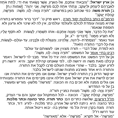
א]
ארץ ישראל:
"וְהֵבֵאתִי אֶתְכֶם, אֶל-הָאָרֶץ, אֲשֶׁר נָשָׂאתִי אֶת-יָדִי, לָתֵת אֹתָהּ
לְאַבְרָהָם לְיִצְחָק וּלְיַעֲקֹב; וְנָתַתִּי אֹתָהּ לָכֶם מוֹרָשָׁה, אֲנִי יְהוָה". [שמות ו,ח]
ב]
תורת משה
: כפי שכתוב כאן בפרשתנו: "תּוֹרָה צִוָּוה- לָנוּ, מֹשֶׁה: מוֹרָשָׁה,
קְהִלַּת יַעֲקֹב"
הרמב"ם כותב בהלכות יסוד תורה
, ראש פרק ט': "דבר ברור ומפורש בתורה-
שהיא מצווה עומדת לכולם ולעולמי עולמים, אין לה לא שינוי ולא גרעון ולא
תוספת שנאמר:
"אֵת כָּל-הַדָּבָר, אֲשֶׁר אָנֹכִי מְצַוֶּה אֶתְכֶם--אֹתוֹ תִשְׁמְרוּ, לַעֲשׂוֹת: לֹא-תֹסֵף עָלָיו,
וְלֹא תִגְרַע מִמֶּנּוּ". [דברים י"ג, א]
ועוד נאמר: "הַנִּסְתָּרֹת--לַיהוָה, אֱלֹהֵינוּ; וְהַנִּגְלֹת לָנוּ וּלְבָנֵינוּ, עַד-עוֹלָם--לַעֲשׂוֹת,
אֶת-כָּל-דִּבְרֵי הַתּוֹרָה הַזֹּאת".
הא למדת, שכל דברי – תורה מצווין אנו לעשותם עד עולם"
רבינו בחיי אומר
על המשפט: "תּוֹרָה צִוָּוה- לָנוּ, מֹשֶׁה":
א] על דרך הפשט: את המשפט הזה יגיד כל אחד מבני לוי לישראל. ויאמר
קיבלנו מאת משה וזו ירושה לנו , לפי שאנחנו קהילת יעקב. והיא ירושה רק
לזרע יעקב בלבד – שהרי אומות העולם סרבו לקבל את התורה.
והתורה היא אחד מארבע מתנות שנתנו לישראל בלבד.
יש קשר הדוק בין התורה לארץ ישראל- שאם אנו מקיימים את התורה אנו
זוכים לרשת את ארץ ישראל ואם חלילה איננו מקיימים את התורה ומצוותיה
אנו גולים ממנה ולא זוכים בה וזו הכוונה: "מורשה" מלשון- מוריש ומעשיר.
ב] על פי המדרש:
"תּוֹרָה צִוָּה- לָנוּ, מֹשֶׁה" מצוות כמניין תור"ה.
"מוֹרָשָׁה, קְהִלַּת יַעֲקֹב"- הכוונה – לכל המתקהל עם יעקב והם גרי הצדק,
חז"ל דורשים:
שלושה כתרים הם:
כתר תורה
,
כתר כהונה
וכתר מלכות
.
כתר כהונה: היא ניתנה לזרעו של אהרון, כתר מלכות - לזרע דוד, וכתר
תורה מונח בקרן זווית וכל מי שחפץ בה- יבוא וייטול אותה.
עוד דרשו רז"ל:
"
"מוֹרָשָׁה"- אל תקרא:
מוֹרָשָׁה"- אלא "מאורשה"