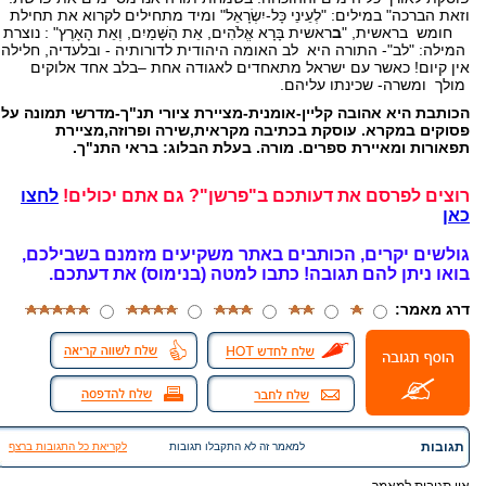
וזאת הברכה" במילים: "לְעֵינֵי כָּל-יִשְׂרָאֵל" ומיד מתחילים לקרוא את תחילת
חומש בראשית, "
ב
ראשית בָּרָא אֱלֹהִים, אֵת הַשָּׁמַיִם, וְאֵת הָאָרֶץ" : נוצרת
המילה: "לב"- התורה היא לב האומה היהודית לדורותיה - ובלעדיה, חלילה,
אין קיום! כאשר עם ישראל מתאחדים לאגודה אחת –בלב אחד אלוקים
מולך ומשרה- שכינתו עליהם.
הכותבת היא אהובה קליין-אומנית-מציירת ציורי תנ"ך-מדרשי תמונה על
פסוקים במקרא. עוסקת בכתיבה מקראית,שירה ופרוזה,מציירת
תפאורות ומאיירת ספרים. מורה. בעלת הבלוג: בראי התנ"ך.
רוצים לפרסם את דעותכם ב"פרשן"? גם אתם יכולים!
לחצו
כאן
גולשים יקרים, הכותבים באתר משקיעים מזמנם בשבילכם,
בואו ניתן להם תגובה!
כתבו למטה (בנימוס) את דעתכם.
דרג מאמר:
תגובות
למאמר זה לא התקבלו תגובות
לקריאת כל התגובות ברצף