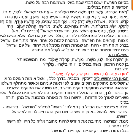
בסיום הפרשה ישנם דברי שבח בעלי משמעות רבה על משה.
הפרשה פותחת במילים:
"וְזֹאת הַבְּרָכָה, אֲשֶׁר בֵּרַךְ מֹשֶׁה אִישׁ הָאֱלֹהִים -- אֶת-בְּנֵי יִשְׂרָאֵל: לִפְנֵי, מוֹתוֹ.
וַיֹּאמַר, יְהוָה מִסִּינַי בָּא וְזָרַח מִשֵּׂעִיר לָמוֹ--הוֹפִיעַ מֵהַר פָּארָן, וְאָתָה מֵרִבְבֹת
קֹדֶשׁ; מִימִינוֹ, אשדת (אֵשׁ דָּת) לָמוֹ. אַף חֹבֵב עַמִּים, כָּל-קְדֹשָׁיו בְּיָדֶךָ; וְהֵם תֻּכּו
לְרַגְלֶךָ, יִשָּׂא מִדַּבְּרֹתֶיךָ. תּוֹרָה צִווָּה-לָנוּ, מֹשֶׁה: מוֹרָשָׁה, קְהִלַּת יַעֲקֹב. וַיְהִי
בִישֻׁרוּן, מֶלֶךְ, בְּהִתְאַסֵּף רָאשֵׁי עָם, יַחַד שִׁבְטֵי יִשְׂרָאֵל" [דברים ל"ג, א-ו]
בחג זה- עולים כל המתפללים לתורה ,כולל הילדים, גם אלה שלא הגיעו לגיל
מצוות- קוראים את הפרשה - במטרה לזכות כל אחד ואחד מתוך עם ישראל
בברכות התורה - היות וחג שמחת תורה מסמל את ייחודו של עם ישראל
כעם יחיד ומיוחד הנבחר על ידי הקב"ה- לקבל את התורה.
השאלות הן:
א] "תּוֹרָה צִוָּה- לָנוּ, מֹשֶׁה: מוֹרָשָׁה, קְהִלַּת יַעֲקֹב"- מה המשמעות?
ב] למה התכוון משה במילים: "וַיְהִי בִישֻׁרוּן, מֶלֶךְ"?
תשובות.
"תּוֹרָה צִוָּה- לָנוּ, מֹשֶׁה: מוֹרָשָׁה, קְהִלַּת יַעֲקֹב"
הגאון רבי יהושע ליב
דיסקין מסביר: בדרך כלל , אצל אומות העולם נהוג
שהשליטים מחוקקים חוקים שונים לפי ראות עיניהם וכאשר מתחלף השלטון
ההנהגה החדשה מחוקקת חוקים חדשים, או משנה את החוקים הישנים.
אך בניגוד לכך, התורה הכוללת מצוות וחוקים- הם לא משתנים לעולם! אלא
נשארים לאורך כל הדורות , ירושה נצחית באותה מתכונת של מתן תורה
בסיני.
וחז"ל מציינים
: ישנו הבדל בין המילה: "ירושה" למילה: "מורשה" בירושה -
היורש רשאי לפעול באופן חופשי כרצונו ואין הוא חייב לדווח לאיש על
ירושתו.
מנגד: "מורשה" מחייבת את היורש להיות מחובר אליה כל חייו ולהורישה
לבניו אחריו.
בכל התורה ישנם רק שניים הקרויים: "מורשה" :