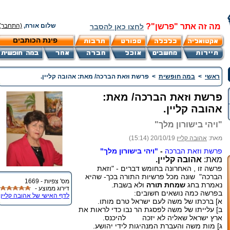
מה זה אתר "פרשן"?
שלום אורח,
(התחבר)
לחצו כאן להסבר
פינת הכותבים
ראשי
>
במה חופשית
>
פרשת וזאת הברכה/ מאת: אהובה קליין.
פרשת וזאת הברכה/ מאת:
אהובה קליין.
"ויהי בישורון מלך"
מאת:
אהובה קליין
20/10/19 (15:14)
פרשת וזאת הברכה
-
"ויהי בישורון מלך"
מאת:
אהובה קליין.
פרשה זו , האחרונה בחומש דברים - "וזאת
הברכה" שונה מכל פרשיות התורה בכך- שהיא
מס' צפיות - 1669
נאמרת בחג
שמחת תורה
ולא בשבת.
דירוג ממוצע -
בפרשה כמה נושאים חשובים:
לדף האישי של אהובה קליין
א] ברכתו של משה לעם ישראל טרם מותו.
ב] עלייתו של משה לפסגת הר נבו כדי לראות את
ארץ ישראל שאליה לא יזכה להיכנס.
ג] מות משה והעברת המנהיגות לידי יהושע.