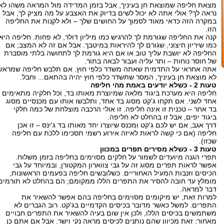
מצאת חליפה שמוצאת חן בעיניך, אבל בזמן המדידה מול המראה משהו לא
נראה לך? אולי אתה לא יכול לשים בדיוק את האצבע על מה מציק לך, אבל
במקרה הזה כדאי מאוד לסמוך על החושים שלך – ולא לקנות את החליפה
הזו.
קנה את החליפה שגורמת לך להרגיש כמו מיליון דולר, לא פחות. חליפה היא
כמו שיריון חיצוני, שגורם לך להיראות במיטבך. אבל אם זה לא המצב; אם
החליפה לא יושבת עליך טוב או אם היא גורמת לך לתחושה בלתי מוסברת
של חוסר נוחות – ותר עליה ועבור לבאה בתור.
אתה אחראי על התדמית שאתה משדר כלפי חוץ. אם תלבש חליפה שמראש
לא מוצאת חן בעיניך, המסר שתשדר כלפי חוץ יהיה בהתאם... וחבל.
טעות 2 - כשלא יודעים באמת מהי חליפה
חליפה היא מערכת ביגוד מלאה שמיוצרת מאותו בד, וכל חלקיה מתאימים
אחד לשני. אם תקחו ג'קט מסוג בד אחד, ותלבשו אותו עם מכנסיים מסוג
בד אחר – טכנית זו אינה חליפה. זו אולי הרכבה מוצלחת של כמה חלקי
ביגוד יפים, אבל זו בהחלט לא חליפה.
דרך אגב, אם יש לכם ג'קט ומכנס שיוצרו יחד מאותו בד ג'ינס – זו אכן
חליפה (אם כי קשה לראות לאיזה אירוע רשמי תסכימו ללכת עם חליפה
שכזו).
טעות 3 - כשלא מסירים תפרים במכוון
תפרי הגנה מיועדים לשמור על חלקים מסוימים בחליפה בזמן משלוח.
אפשר לראות תפרים מסוג זה על גבי צווארון המקטורן, ובמיוחד על גבי
הכיסים וזנבות המעיל האחוריים. כשלובשים חליפה בפעמים הראשונות,
מומלץ עד חובה להסיר את התפרים הללו ממקומם; הם בהחלט לא תורמים
דבר למראה.
למרות זאת, יש מיקומים מסוימים בחליפה בהם אפשר להשאיר את
התפרים. למשל כאשר מדובר בכיסים הקדמיים בג'קט. רוב הגברים לא
משתמשים בכיסים הללו, ולכן אין שום בעיה להשאיר את התפרים חבויים
מאחור; זאת מכיוון שהם נותנים לכיסים מראה נקי וישר. אבל אם אתם כן