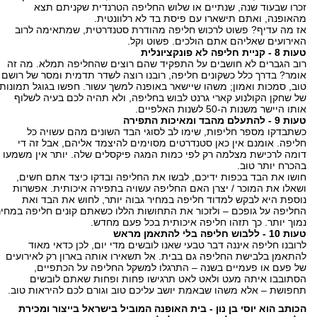
זכרו שבעוד שנה, שנתיים או שלוש החליפה הטרנדית שקניתם תצא
מהאופנה, ואתם תישארו עם פיסת בד לא רלוונטית.
אז מה עדיף? פשוט לרכוש חליפה מהודרת סטנדרטית, שמתאימה לרוב
האירועים שאליהם אתם הולכים. פשוט וקל.
טעות 8 - קניית חליפה לא פונקציונלית
רוב הגברים לא חושבים על התפקיד שהם רוצים שהחליפה תמלא. מה זה
אומר? בדרך כלל כשקונים חליפה, רובנו רוצה לשדר תדמית ומסר של רושם
טוב, סמכות ואמון; משהו שיישאר באופנה למשך עשור. חפשו בגוגל תמונות
של שחקן הקולנוע קארי גרנט לבוש בחליפה, ולא תהיה לכם בעיה לשלוף
אותו היישר משנות ה-50 לשנות האלפיים.
טעות 9 - להתעלם מהבד ומאיכות התפירה
כשתבדקו מספר חליפות, שימו לב לסוגי הבד השונים מהם עשויה כל
חליפה. אומנם אין כאן סטנדרטים מסוימים להיצמד אליהם, אבל זה די
דומה לרכישת מצלמה רק לפי כמות המגה פיקסלים שלה. יותר אין משמעו
בהכרח יותר טוב.
חושו את הבד בכפות ידיכם, לבשו את החליפה ובדקו כיצד אתם חשים,
ושאלו את המוכר / יצרן האם החליפה עשויה בתפירה איכותית. אפשרות
נוספת היא לבקש למדוד חליפה במחיר גבוה יותר, לחוש את הבד ואת
החליפה על גופכם – ולזכור את התחושות הללו כשאתם קונים חליפה במחיר
נמוך יותר. כך תזהו חליפה איכותית בכל פעם מחדש.
טעות 10 - ללבוש חליפה בלי להתאמן מראש
לרובנו חליפה איננה דבר טבעי שאנו לובשים מדי יום, לכן כדאי מאוד
להתאמן בלבישת החליפה גם בבית. אל תשאירו אותה בארון רק לאירועים
של פעם או פעמיים בשנה – התרגלו למשקל החליפה על הכתפיים,
הסתובבו איתה מעט ולאט לאט תרגישו פחות ופחות שאתם לובשים
תחפושת – אלא משהו שבאמת יושב עליכם טוב וגורם לכם להיראות טוב.
הכותב הוא יוסי בן נון - בית האופנה המוביל בישראל בייצור ומכירת