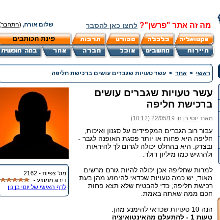
מה זה אתר "פרשן"?
שלום אורח,
(התחבר)
לחצו כאן להסבר
פינת הכותבים
ראשי
>
אחר
>
עשר טעויות שגברים עושים ברכישת חליפה
עשר טעויות שגברים עושים
ברכישת חליפה
מאת:
יוסי בן נון
22/05/19 (10:12)
עבור רוב הגברים המקפידים על סגנון ואיכות,
חליפה היא פחות או יותר פסגת האופנה לגבר -
ובצדק. היא בהחלט יכולה לגרום לך להיראות
ולהרגיש כמו מיליון דולר.
למרות שחליפה אכן יכולה להיות גורם מרשים
מס' צפיות - 2162
מאוד, יש כמה טעויות שכדאי להימנע מהן בעת
דירוג ממוצע -
רכישת חליפה; כדי להבטיח שלא תצא פחות
לדף האישי של יוסי בן נון
חכם ממה שאתה באמת.
הנה 10 טעויות שכדאי להימנע מהן.
טעות 1 - להתעלם מהאינטואיציה