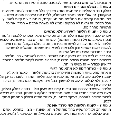
מתכוונים להשתמש בכיסים, עשו לעצמכם טובה והסירו את התפרים.
טעות 4 - כשלא מסירים תוויות
בחלק ניכר מהחליפות יש תגית מותג שבדרך כלל מוצמדת לאחת מזרועות
המקטורן. זה אולי נראה נחמד בהתחלה, ללכת עם הצהרת אופנה שכזו –
במיוחד אם קניתם את החליפה ממותג יוקרתי, ואתם רוצים קצת להשוויץ.
אבל תכלס, זה נראה לא במקום וממש לא משרת אתכם – הסירו את כל
התוויות מהחליפה.
טעות 5 - קניית חליפה לאירוע הלא מתאים
אם יש לכם ריאיון עבודה כלשהו, רוב הסיכויים שלא תצטרכו ללבוש חליפה
(בטח שלא בישראל הנינוחה והחמה). למרות זאת, יש גברים שנוהגים ללבוש
חליפה לראיונות עבודה למשרות בכירות, וזה בהחלט מקובל. אתם רוצים
לעשות רושם ראשוני נכון ולהראות למראיינים שאתם מסוגלים להשתלב
היטב בתרבות הארגונית של המקום.
אם כבר יש לכם חליפה בארון אתם בהחלט יכולים להשתמש בה. חליפה
בצבעים כהים תעשה עבודה מצוינת; אבל אל תרוצו לקנות חליפה במיוחד
לריאיון עבודה – זה ממש מיותר.
טעות 6 - כשהחליפה לא מתאימה לגוף
זו אחת מהטעויות הנפוצות והעיקריות ברכישת חליפה – כאשר היא לא
יושבת עליכם טוב ולא מתאימה למידותיכם. חליפה אמורה לשבת בדיוק על
גופכם, ולא לבלוט, לזלוג או להישפך בכל מיני מקומות כמו כתפיים, מרכז
החליפה וכן הלאה.
חליפה שיושבת עליכם טוב נראית קצת כמו שעון חול – רחבה בחלק העליון,
מעט צרה יותר במרכז ושוב מעט מתרחבת בחלקה התחתון. החליפה צריכה
להיות מדודה לגופכם, בעיקר בכתפיים, באזור החזה ובחלק התחתון סמוך
לבטן.
טעות 7 - לקנות חליפות לפי טרנד אופנתי
מי שאוהב ויכול להשקיע בחליפות של מותגי אופנה – מצוין בהחלט. אתם
רוצים לבלוט, להיראות מודרניים ומבינים בסטייל, וזה לגיטימי לחלוטין. אבל