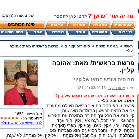
מה זה אתר "פרשן"?
שלום אורח,
(התחבר)
לחצו כאן להסבר
פינת הכותבים
ראשי
>
במה חופשית
>
סיפורים קצרים
>
פרשת בראשית/ מאת: אהובה
קליין.
פרשת בראשית/ מאת: אהובה
קליין.
מה היה שורש חטאו של קין?
מאת:
אהובה קליין
03/10/18 (21:42)
פרשת בראשית- מהו שורש חטאו של קין?
מאת: אהובה קליין.
פרשה זו הפותחת בתיאור בריאת העולם מתארת
גם את הרצח הראשון בתולדות האנושות,
מס' צפיות - 1653
קין הורג את הבל וכך התורה מתארת את האירוע
דירוג ממוצע -
הטראגי: "וַיְהִי-הֶבֶל, רֹעֵה צֹאן, וְקַיִן, הָיָה עֹבֵד
לדף האישי של אהובה קליין
אֲדָמָה. וַיְהִי, מִקֵּץ יָמִים; וַיָּבֵא קַיִן מִפְּרִי הָאֲדָמָה,
מִנְחָה--לַיהוָה. וְהֶבֶל הֵבִיא גַם-הוּא מִבְּכֹרוֹת צֹאנוֹ,
וּמֵחֶלְבֵהֶן; וַיִּשַׁע יְהוָה, אֶל-הֶבֶל וְאֶל-מִנְחָתוֹ. וְאֶל-קַיִן וְאֶל-מִנְחָתוֹ, לֹא שָׁעָה;