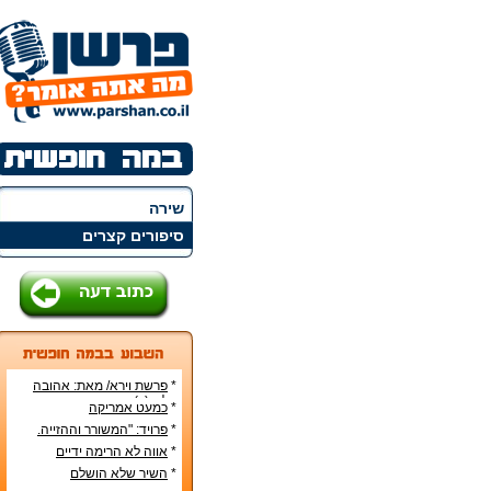
שירה
סיפורים קצרים
*
פרשת וירא/ מאת: אהובה
קליין (c)
*
כמעט אמריקה
*
פרויד: "המשורר וההזייה.
מעשה היצירה בראי
*
אווה לא הרימה ידיים
הפסיכואנליזה".
*
השיר שלא הושלם