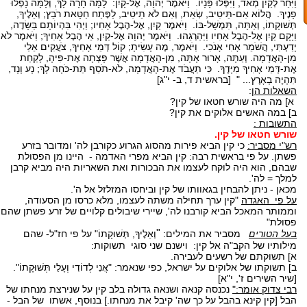
וַיִּחַר לְקַיִן מְאֹד, וַיִּפְּלוּ פָּנָיו. וַיֹּאמֶר יְהוָה, אֶל-קָיִן: לָמָּה חָרָה לָךְ, וְלָמָּה נָפְלוּ
פָנֶיךָ. הֲלוֹא אִם-תֵּיטִיב, שְׂאֵת, וְאִם לֹא תֵיטִיב, לַפֶּתַח חַטָּאת רֹבֵץ; וְאֵלֶיךָ,
תְּשׁוּקָתוֹ, וְאַתָּה, תִּמְשָׁל-בּוֹ. וַיֹּאמֶר קַיִן, אֶל-הֶבֶל אָחִיו; וַיְהִי בִּהְיוֹתָם בַּשָּׂדֶה,
וַיָּקָם קַיִן אֶל-הֶבֶל אָחִיו וַיַּהַרְגֵהוּ. וַיֹּאמֶר יְהוָה אֶל-קַיִן, אֵי הֶבֶל אָחִיךָ; וַיֹּאמֶר לֹא
יָדַעְתִּי, הֲשֹׁמֵר אָחִי אָנֹכִי. וַיֹּאמֶר, מֶה עָשִׂיתָ; קוֹל דְּמֵי אָחִיךָ, צֹעֲקִים אֵלַי
מִן-הָאֲדָמָה. וְעַתָּה, אָרוּר אָתָּה, מִן-הָאֲדָמָה אֲשֶׁר פָּצְתָה אֶת-פִּיהָ, לָקַחַת
אֶת-דְּמֵי אָחִיךָ מִיָּדֶךָ. כִּי תַעֲבֹד אֶת-הָאֲדָמָה, לֹא-תֹסֵף תֵּת-כֹּחָהּ לָךְ; נָע וָנָד,
תִּהְיֶה בָאָרֶץ... " [בראשית ד, ב- י"ג]
השאלות הן
:
א] מה היה שורש חטאו של קין?
ב] במה האשים אלוקים את קין?
התשובות :
שורש חטאו של קין.
רש"י מסביר:
כי קין הביא פירות מהסוג הגרוע כקורבן לה' ומדובר בזרע
פשתן. על פי בראשית רבה: קין הביא מפרי האדמה - היינו מן הפסולת
שבהם, הוא היה לוקח לעצמו את הבכורות ואת השאריות היה מביא קרבן
למלך = לה'.
מכאן - ניתן להבחין בגאוותו של קין וביחסו המזלזל אל ה'.
על פי האגדה
"קין ערך תחילה משתה לעצמו, מלא כרסו מן הסעודה,
וממותר המאכל הביא קורבנו לה', שיירי שיבולים קלויים של זרע פשתן שהם
פסולת"
"
בעל הטורים
מסביר את המילים:
וְאֵלֶיךָ, תְּשׁוּקָתוֹ" על פי חז"ל- שהם
מילותיו של הקב"ה אל קין: וישנם שני סוגי תשוקות:
א] תשוקתם של רשעים לעבירה.
ב] תשוקתו של אלוקים על ישראל, כפי שנאמר: "אֲנִי לְדוֹדִי וְעָלַי תְּשׁוּקָתוֹ".
[שיר השירים ז', י"א]
רבי צדוק אומר:"
נכנסה קנאה ושנאה גדולה בלב קין על שנירצת מנחתו של
הבל [קין קינא בהבל על כך שה' קיבל את מנחתו.] בנוסף, אשתו של הבל -