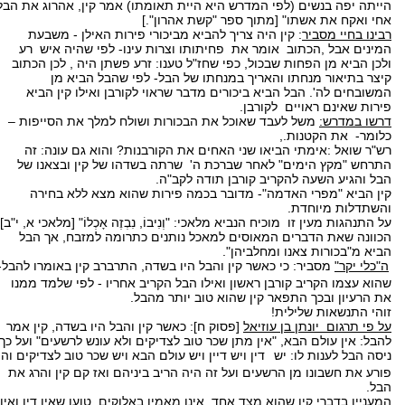
הייתה יפה בנשים (לפי המדרש היא היית תאומתו) אמר קין, אהרוג את הבל
אחי ואקח את אשתו" [מתוך ספר "קשת אהרון".]
רבינו בחיי מסביר
: קין היה צריך להביא מביכורי פירות האילן - משבעת
המינים אבל ,הכתוב אומר את פחיתותו וצרות עינו- לפי שהיה איש רע
ולכן הביא מן הפחות שבכול, כפי שחז"ל טענו: זרע פשתן היה , לכן הכתוב
קיצר בתיאור מנחתו והאריך במנחתו של הבל- לפי שהבל הביא מן
המשובחים לה'. הבל הביא ביכורים מדבר שראוי לקורבן ואילו קין הביא
פירות שאינם ראויים לקורבן.
דרשו במדרש:
משל לעבד שאוכל את הבכורות ושולח למלך את הסייפות –
כלומר- את הקטנות.,
רש"ר שואל :אימתי הביאו שני האחים את הקורבנות? והוא גם עונה: זה
התרחש "מקץ הימים" לאחר שברכת ה' שרתה בשדהו של קין ובצאנו של
הבל והגיע השעה להקריב קורבן תודה לקב"ה.
קין הביא "מפרי האדמה"- מדובר בכמה פירות שהוא מצא ללא בחירה
והשתדלות מיוחדת.
על התנהגות מעין זו מוכיח הנביא מלאכי: "וְנִיבוֹ, נִבְזֶה אָכְלוֹ" [מלאכי א, י"ב]
הכוונה שאת הדברים המאוסים למאכל נותנים כתרומה למזבח, אך הבל
הביא מ"בכורות צאנו ומחלביהן".
ה"כלי יקר"
מסביר: כי כאשר קין והבל היו בשדה, התרברב קין באומרו להבל-
שהוא עצמו הקריב קורבן ראשון ואילו הבל הקריב אחריו - לפי שלמד ממנו
את הרעיון ובכך התפאר קין שהוא טוב יותר מהבל.
זוהי התנשאות שלילית!
על פי תרגום יונתן בן עוזיאל
[פסוק ח]: כאשר קין והבל היו בשדה, קין אמר
להבל: אין עולם הבא, "אין מתן שכר טוב לצדיקים ולא עונש לרשעים" ועל כך
ניסה הבל לענות לו: יש
דין ויש דיין ויש עולם הבא ויש שכר טוב לצדיקים וה'
פורע את חשבונו מן הרשעים ועל זה היה הריב ביניהם ואז קם קין והרג את
הבל.
המעניין בדברי קין שהוא מצד אחד, אינו מאמין באלוקים, טוען שאין דין ואין