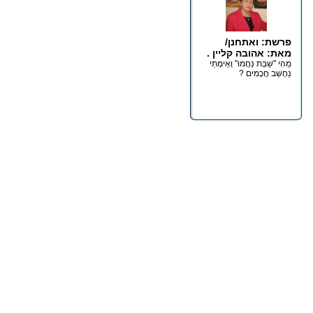
פרשת: ואתחנן/
מאת: אהובה קליין .
מַהִי "שַׁבַּת נַחֲמוּ" וְאֵימָתַי
נֵחָשֵׁב חֲכָמִים ?