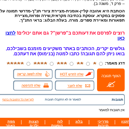
– פרק ד, משנה ב).
הכותבת היא אהובה קליין-אומנית-מציירת ציורי תנ"ך-מדרשי תמונה על
פסוקים במקרא. עוסקת בכתיבה מקראית,שירה ופרוזה,מציירת
תפאורות ומאיירת ספרים. מורה. בעלת הבלוג: בראי התנ"ך.
רוצים לפרסם את דעותכם ב"פרשן"? גם אתם יכולים!
לחצו
כאן
גולשים יקרים, הכותבים באתר משקיעים מזמנם בשבילכם,
בואו ניתן להם תגובה!
כתבו למטה (בנימוס) את דעתכם.
דרג מאמר:
תגובות
למאמר זה לא התקבלו תגובות
לקריאת כל התגובות ברצף
אין תגובות למאמר
קנון
|
מדריכי
|
בלוג
|
לוח
|
הצגות
|
מפת
תיירות
הופעות
ילדים
האתר