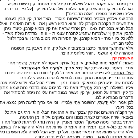
דיין ומנגד הוא מקנא בהבל שאלוקים קיבל את מנחתו. קין פשוט מקנא
בגדולתו בצדקותו ובעצם קיומו ושלוותו של הבל הצדיק . [על פי דברי הרב
אליהו שלזינגר בספרו: "אלה הדברים"]
הרב שמואלביץ מסביר בספרו "שיחות מוסר": מצד אחד, קין הבין בעצמו
את חשיבות הקרבת הקורבן לה' והוא הביא ראשון את פירות האדמה ואילו
הבל הביא מבכורות צאנו - רק אחרי שראה את קין מביא קורבן, כיצד ניתן
להבין את קין? שלמרות שהגיע להכרה עצמית – וזוהי מדרגה נעלה מאד -
ללא כל ציווי מה' - הביא קורבן, אך הפירות היו מטיב גרוע ויש בכך זלזול
כלפי הבורא.
אלא שהחושך והאור כיכבו בערבוביה אצל קין. היה מאבק בין הנשמה
הטהורה לגוף הגשמי , זוהי מלחמת היצר.
האשמת קין.
נאמר: "
וַיֹּאמֶר יְהוָה אֶל-קַיִן
, אֵי הֶבֶל אָחִיךָ; וַיֹּאמֶר לֹא יָדַעְתִּי, הֲשֹׁמֵר אָחִי
אָנֹכִי. וַיֹּאמֶר, מֶה עָשִׂיתָ; קוֹל
דְּמֵי אָחִיךָ, צֹעֲקִים אֵלַי מִן-הָאֲדָמָה
".
רש"י מסביר:
לא פירש הכתוב מה אמר ה' לקין ! כוונת הדברים שה' ניכנס
עמו בדברי ריב וקטטה מתוך כוונה למצוא לו סיבה כלשהי להורגו.
למרות שה' ידע היכן נמצא קין באותו זמן –, שהרי הכול גלוי וידוע לפניו פנה
אליו בשאלה: "אֵי הֶבֶל אָחִיךָ"? וזאת כדי להיכנס עמו בדברי נחת שמא מתוך
כך קין יתוודה על חטאו, אך קין נעשה כגונב דעת עליונה ניסה להסתיר את
הדברים מבורא עולם.
לכן אמר: "לֹא יָדַעְתִּי, "הֲשֹׁומר אָחִי אָנֹכִי"? וכי אני צריך לדעת היכן נמצא אחי
בכל רגע?
אך הקב"ה האשים את קין שבכך שהוא הרג את הבל- הוא הרג גם את כל
צאצאיו שהיו אמורים לצאת ממנו והם צועקים אל ה' מן האדמה.
ראיתי בספר "מטה שמעון
" הסבר מעניין: קין היה נוהג להראות להבל אחיו
שהוא כביכול-אוהבו ותמיד היה אומר לו שהוא אחיו ולא היה קורא לו בשמו,
אלא הדגיש שהוא אחיו ומאד אוהבו, ועל כך יצא הבל לשדה ולא חשש בו כלל
שהוא מתכוון להורגו , משום שהראה כלפיו חיבה יתרה.