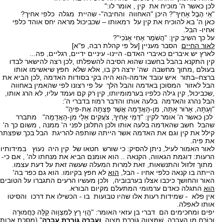
לכן כאשר ה' מוכיח את קין , אומר לו:"
"אֵי הֶבֶל אָחִיךָ"? היכן "האחווה והחיבה"- שהיית מגלה כלפי אחיך?
כאן ה' בא להוכיח את קין על רמאותו – שכביכול מראה יחס אוהד כלפי
אחיו- הבל.
על כך השיב קין: "הֲשֹׁמֵר אָחִי אָנֹכִי"?
לאור החיים
הסבר מעניין [על פי קהלת רבה, פ"א]
לארץ יש איברים כאיברי האדם- היינו- עיניים ידיים, רגליים, פה...
קין התקנא בהבל בחשבו שהוא הסיבה להשפלתו ,לכן רצה להישאר לבדו
בעולם ,מתוך מחשבה שה' ירצה רק בו, אלא שלא חפץ שיאשימו אותו
ברצח–בתור איש עובד אדמה-הוא היה בקי בסודות האדמה ,לכן הביא את
הבל לאזור המסוכן באדמה והבל הלך על פי רצונו לפי שהאמין באחווה
,שכביכול, קין גילה כלפיו בערמומיותו, קין רק קם ועמד עליו, לא הרג אותו,
הבל נהרג והאדמה בלעה אותו והדבר רמוז בדברי ה':
"וְעַתָּה, אָרוּר אָתָּה, מִן-הָאֲדָמָה אֲשֶׁר פָּצְתָה אֶת-פִּיהָ"
לכן כאשר ה' אומר לקין: "דְּמֵי אָחִיךָ, צֹעֲקִים אֵלַי מִן-הָאֲדָמָה" מתברר
שהבל חשב שהאדמה בלעה אותו ולכן התלונן לפני ה' ממנה , משום כך ה'
קילל את קין וגם את האדמה אשר הייתה שותפה להריגת הבל בכך שפצתה
את פיה.
לאור האמור לעיל, ניתן להסיק: כי שורש חטאו של קין היה נעוץ במידותיו
הרעות: דוגמת הגאווה, הקנאה .. הוא אומנם הביא את מנחתו לה' , אם כי-
מתוך זלזול והתנשאות, זאת למרות המעלה שעשה זאת על דעת עצמו.
הייתה בו קנאה כלפי אחיו - הבל,
הוא
לא חפץ בקיומו. הוא גם כפר בה'
האור והחושך כיכבו אצלו בערבוביה, ולכן מעשיו הרעים התגברו על הטובים.
הוא
התגלה כאדם ערמומי המתעלם מקיום הבורא.
אין פלא - שמידות רעות אלו שהיו טבועות בו - הכשילו את דרכו והסיטו
אותו לאפלה.
יפים ומחכימים הם דברי בן עזאי האומר: "הֱוֵי רָץ לְמִצְוָוה קַלָּה כַּחֲמוּרָה
וּבוֹרֵחַ מִן הָעֲבֵרָה, שֶׁמִּצְווָה גּוֹרֶרֶת מִצְוָה,
וַעֲבֵרָה גּוֹרֶרֶת עֲבֵרָה
" (מסכת אבות