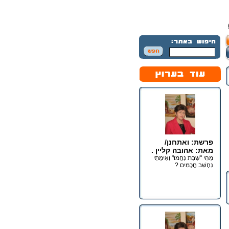
פרשת: ואתחנן/
מאת: אהובה קליין .
מַהִי "שַׁבַּת נַחֲמוּ" וְאֵימָתַי
נֵחָשֵׁב חֲכָמִים ?