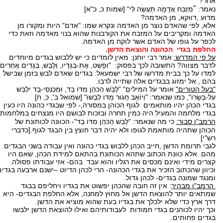
אחר?
"
נאמר:
מִזְבַּח אֲדָמָה תַּעֲשֶׂה לִּי" [שמות כ, כ"א]
מדוע ,דווקא, מן האדמה?
אלא, לפי שהאדם נוצר מן האדמה ונקרא שמו: "אדם" היות ומקורו מן
האדמה ומקריבים על המזבח את הקורבנות שהוא בנוי מאדמה וזאת כדי
לכפר על גופו של האדם אשר לוקח מן האדמה.
החלפת בגדי הכהונה והוצאת הדשן.
על פי המדרש:
אמר רבי יוחנן: מאין לומדים כי יש ללבוש בגדים מיוחדים
לדבר מצווה? התשובה לכך בפסוק: "וּפָשַׁט, אֶת-בְּגָדָיו, וְלָבַשׁ, בְּגָדִים אֲחֵרִים"
למדו על כך בבית מדרשו של רבי ישמעאל: בגדים שאדם לבש בזמן שבישל
בהם , אל ימזוג בבגדים אלה שתייה לרבו.
"בעל הטורים"
אומר על המיליםְ" "לָבַשׁ הַכֹּהֵן מִדּוֹ בַד, וּמִכְנְסֵי-בַד יִלְבַּשׁ
עַל-בְּשָׂרוֹ", כמו שנאמר: "וְיוֹאָב חָגוּר מִדּוֹ לְבֻשׁוּ" [שמואל ב', כ, ח]
בגדי הכהן יהיו מותאמים לגוף הכוהן במסורה,- לפי שבגדי כהונה היו כעין
בגדי מלחמה והמעיל היה כמין תחרה ובזכות לבושם היו מנצחים במלחמות.
הרמב"ן סבור:
כי מה שנאמר:
"לָבַשׁ הַכֹּהֵן מִדּוֹ בַד"- הכוונה לכותונת של
הכוהן שתהיה מותאמת לגופו ולא יהיה דבר חוצץ בין הבגד לגוף.[כדברי
רש"י]
לגבי תרומת הדשן ,חייב הכהן ללבוש בגדי כהונה ואין עבודה בשני הבגדים
מהם. אלא כוונת הכתוב שתהא הכותונת בהתאם למידת הכהן, שאם היו
קצרים מידי ואינם מכסים את רגליו והוא עבד בהם- אזי עבודתו פסולה.
וכיוון שהכתוב הזכיר את בגדי הכהונה- הרי לכהן הדיוט –ישנם ארבעה בגדים
ומנגד שמונה בגדים- לכהן גדול.
הרמב"ן מבהיר
: אין זה חובה שהכהן יפשוט את בגדיו ויחליפם בבגד
שמתאים יותר להוצאת הדשן אל מחוץ למחנה, אלא החלפת הבגדים- היא
דרך ארץ כדי שלא ילכלך את בגדיו בעת שהוא מוציא את הדשן.
וכך יהיו לכוהנים בגדי חמודות לעבודותיהם ואילו להוצאת הדשן ילבשו
בגדים פחותים.