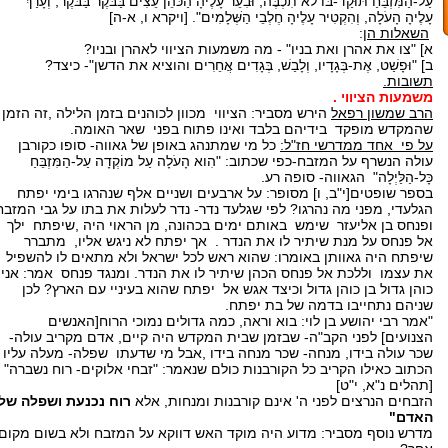
עַל-הַמִּזְבֵּחַ תּוּקַד-בּוֹ לֹא תִכְבֶּה, וּבִעֵר עָלֶיהָ הַכֹּהֵן עֵצִים בַּבֹּקֶר בַּבֹּקֶר; וְעָרַךְ
עָלֶיהָ הָעֹלָה, וְהִקְטִיר עָלֶיהָ חֶלְבֵי הַשְּׁלָמִים". [ויקרא ו, א-ה]
השאלות הן
:
א] "צו את אהרן ואת בניו" - מה משמעות הציווי לאהרן ובניו?
ב] "וּפָשַׁט, אֶת-בְּגָדָיו, וְלָבַשׁ, בְּגָדִים אֲחֵרִים והוציא את הדשן"- כיצד?
תשובות.
משמעות הציווי .
הרב שמשון רפאל
הירש מסביר: הציווי מכוון לכוהנים בזמן הלילה ,זה הזמן
שהמקדש מופקד בידיהם בלבד ואינו פתוח בפני שאר האומה.
על פי אחד ממדרשי חז"ל:
כל מי שמתנהג באופן של גאווה- סופו כקורבן
עולה הנשרף על המזבח-כפי שכתוב: "הִוא הָעֹלָה עַל מוֹקְדָה עַל-הַמִּזְבֵּחַ
כָּל-הַלַּיְלָה" הגאווה- סופה רע.
בספר שופטים[י"ב, ו] מסופר: על ארבעים ושניים אלף שנהרגו בימי יפתח
הגלעדי, מפני מה נהרגו? לפי שגלעד נדר- נדר לעלות את בתו על גבי המזבח
ופנחס בן אליעזר שימש באותם ימים בכהונה, מן הראוי היה ,שיפתח ילך
אל פנחס על מנת שיתיר לו את הנדר . אך יפתח לא ניגש אליו, מתברר
שיפתח היה גאוותן באומרו: שהוא ראש לכל ישראל ולא מתאים לו להשפיל
את עצמו וללכת אל פנחס הכהן שיתיר לו את הנדר. ומנגד פנחס אמר: אני
כוהן גדול בן כוהן גדול וכיצד אגש אל יפתח שהוא בעיניי עם הארץ? לכן
שניהם נתחייבו בדמה של בת יפתח.
"אמר רבי יהושע בן לוי: בוא וראה, כמה גדולים נמוכי הרוח[האנשים
הצנועים] לפני הקב"ה- שבזמן שבית המקדש היה קיים, אדם מקריב עולה-
שכר עולה בידו, מנחה- שכר מנחה בידו ,אבל מי שדעתו שפלה- מעלה עליו
הכתוב כאילו הקריב כל הקורבנות כולם שנאמר: "זבחי אלוקים- רוח נשברה"
[תהלים נ"א, י"ט]
הזבחים הנרצים לפני ה' אינם קורבנות ומנחות, אלא
רוח נכנעת ושפלה של
האדם"
מדרש נוסף מסביר: מדוע היה מוקד האש דווקא על המזבח ולא בשום מקום