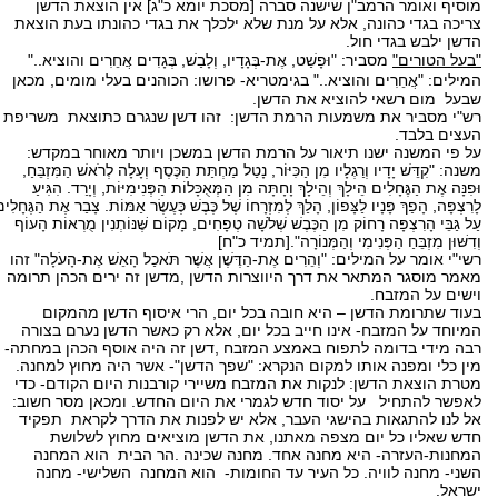
מוסיף ואומר הרמב"ן שישנה סברה [מסכת יומא כ"ג] אין הוצאת הדשן
צריכה בגדי כהונה, אלא על מנת שלא ילכלך את בגדי כהונתו בעת הוצאת
הדשן ילבש בגדי חול.
"בעל הטורים"
מסביר:
"וּפָשַׁט, אֶת-בְּגָדָיו, וְלָבַשׁ, בְּגָדִים אֲחֵרִים והוציא.."
המילים:
"אֲחֵרִים והוציא.." בגימטריא- פרושו: הכוהנים בעלי מומים, מכאן
שבעל מום רשאי להוציא את הדשן.
רש"י מסביר את משמעות הרמת הדשן: זהו דשן שנגרם כתוצאת משריפת
העצים בלבד.
על פי המשנה ישנו תיאור על הרמת הדשן במשכן ויותר מאוחר במקדש:
משנה: "קִדֵּשׁ יָדָיו וְרַגְלָיו מִן הַכִּיּוֹר, נָטַל מַחְתַּת הַכֶּסֶף וְעָלָה לְרֹאשׁ הַמִּזְבֵּחַ,
וּפִנָּה אֶת הַגֶּחָלִים הֵילָךְ וְהֵילָךְ וָחָתָּה מִן הַמְּאֻכָּלוֹת הַפְּנִימִיּוֹת, וְיָרַד. הִגִּיעַ
לָרִצְפָּה, הָפַךְ פָּנָיו לַצָּפוֹן, הָלַךְ לְמִזְרָחוֹ שֶׁל כֶּבֶשׁ כְּעֶשֶׂר אַמּוֹת. צָבַר אֶת הַגֶּחָלִי
עַל גַּבֵּי הָרִצְפָּה רָחוֹק מִן הַכֶּבֶשׁ שְׁלֹשָׁה טְפָחִים, מָקוֹם שֶּׁנּוֹתְנִין מֻרְאוֹת הָעוֹף
וְדִשּׁוּן מִזְבֵּחַ הַפְּנִימִי וְהַמְּנוֹרָה".[תמיד כ"ח]
רשי"י אומר על המילים: "וְהֵרִים אֶת-הַדֶּשֶׁן אֲשֶׁר תֹּאכַל הָאֵשׁ אֶת-הָעֹלָה" זהו
מאמר מוסגר המתאר את דרך היווצרות הדשן ,מדשן זה ירים הכהן תרומה
וישים על המזבח.
בעוד שתרומת הדשן – היא חובה בכל יום, הרי איסוף הדשן מהמקום
המיוחד על המזבח- אינו חייב בכל יום, אלא רק כאשר הדשן נערם בצורה
רבה מידי בדומה לתפוח באמצע המזבח ,דשן זה היה אוסף הכהן במחתה-
מין כלי ומפנה אותו למקום הנקרא: "שפך הדשן"- אשר היה מחוץ למחנה.
מטרת הוצאת הדשן: לנקות את המזבח משיירי קורבנות היום הקודם- כדי
לאפשר להתחיל על יסוד חדש לגמרי את היום החדש. ומכאן מסר חשוב:
אל לנו להתגאות בהישגי העבר, אלא יש לפנות את הדרך לקראת תפקיד
חדש שאליו כל יום מצפה מאתנו, את הדשן מוציאים מחוץ לשלושת
המחנות-העזרה- היא מחנה אחד. מחנה שכינה .הר הבית הוא המחנה
השני- מחנה לוויה. כל העיר עד החומות- הוא המחנה השלישי- מחנה
ישראל.