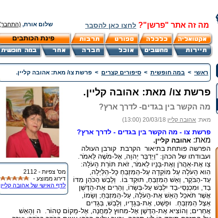
מה זה אתר "פרשן"?
שלום אורח,
(התחבר)
לחצו כאן להסבר
פינת הכותבים
ראשי
>
במה חופשית
>
סיפורים קצרים
>
פרשת צו/ מאת: אהובה קליין.
פרשת צו/ מאת: אהובה קליין.
מה הקשר בין בגדים- לדרך ארץ?
מאת:
אהובה קליין
20/03/18 (13:00)
פרשת צו - מה הקשר בין בגדים - לדרך ארץ?
מאת:
אהובה קליין.
הפרשה פותחת בתיאור הקרבת קורבן העולה
ועבודתו של הכהן: "וַיְדַבֵּר יְהוָה, אֶל-מֹשֶׁה לֵּאמֹר.
צַו אֶת-אַהֲרֹן וְאֶת-בָּנָיו לֵאמֹר, זֹאת תּוֹרַת הָעֹלָה:
הִוא הָעֹלָה עַל מוֹקְדָה עַל-הַמִּזְבֵּחַ כָּל-הַלַּיְלָה,
מס' צפיות - 2112
דירוג ממוצע -
עַד-הַבֹּקֶר, וְאֵשׁ הַמִּזְבֵּחַ, תּוּקַד בּוֹ. וְלָבַשׁ הַכֹּהֵן מִדּוֹ
לדף האישי של אהובה קליין
בַד, וּמִכְנְסֵי-בַד יִלְבַּשׁ עַל-בְּשָׂרוֹ, וְהֵרִים אֶת-הַדֶּשֶׁן
אֲשֶׁר תֹּאכַל הָאֵשׁ אֶת-הָעֹלָה, עַל-הַמִּזְבֵּחַ; וְשָׂמוֹ,
אֵצֶל הַמִּזְבֵּחַ. וּפָשַׁט, אֶת-בְּגָדָיו, וְלָבַשׁ, בְּגָדִים
אֲחֵרִים; וְהוֹצִיא אֶת-הַדֶּשֶׁן אֶל-מִחוּץ לַמַּחֲנֶה, אֶל-מָקוֹם טָהוֹר. ה וְהָאֵשׁ