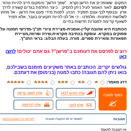
המקום ששופכים את הדשן נקרא: "שפך הדשן" והמקום חייב להיות טהור.
לסיכום
, לאור האמור לעיל ניתן להסיק: כיצד החלפת בגדים קשורה לדרך
ארץ ובנוסף לכך-עצם תפקיד הכהן לפנות מידי פעם את הדשן - אל מחוץ
לשלושת המחנות- מלמדנו - כי אל לנו להיות תקועים בעבר, אלא תמיד
לשאוף קדימה למטרות חדשות בחיים.
הכותבת היא אהובה קליין-אומנית-מציירת ציורי תנ"ך-מדרשי תמונה על
פסוקים במקרא. עוסקת בכתיבה מקראית,שירה ופרוזה,מציירת
תפאורות ומאיירת ספרים. מורה. בעלת הבלוג: בראי התנ"ך.
רוצים לפרסם את דעותכם ב"פרשן"? גם אתם יכולים!
לחצו
כאן
גולשים יקרים, הכותבים באתר משקיעים מזמנם בשבילכם,
בואו ניתן להם תגובה!
כתבו למטה (בנימוס) את דעתכם.
דרג מאמר:
תגובות
למאמר זה לא התקבלו תגובות
לקריאת כל התגובות ברצף
אין תגובות למאמר