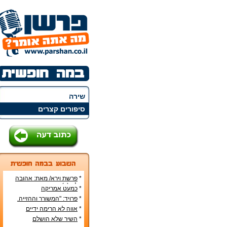
שירה
סיפורים קצרים
*
פרשת וירא/ מאת: אהובה
קליין (c)
*
כמעט אמריקה
*
פרויד: "המשורר וההזייה.
מעשה היצירה בראי
*
אווה לא הרימה ידיים
הפסיכואנליזה".
*
השיר שלא הושלם