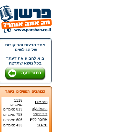
אתר הדעות והביקורות
של הגולשים
בוא להביע את דעתך
בכל נושא שתרצה
1118
רועי אורן
מאמרים
elybikoret
813 מאמרים
דוד דרומר
758 מאמרים
אהובה קליין
606 מאמרים
חיים נוי
433 מאמרים