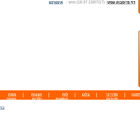
דף פייסבוק עסקי
(16:37 23/07/17)
מתוך -
אינטרנט
קנון
|
מדריכי
|
בלוג
|
לוח
|
הצגות
|
מפת
תיירות
הופעות
ילדים
האתר
בני