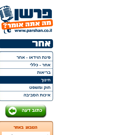
פינת הוידאו - אחר
אחר - כללי
בריאות
חינוך
חוק ומשפט
איכות הסביבה