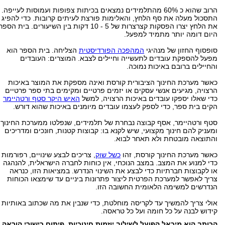
הרוב שהוא כ 60% מהתלמידים נמצאים בכיתות צפופות ועמוסות לעייפה.
התסכול מעלה את סף הלחץ, והאלימות פורצת לעיתים קרובות. כדי להפיג
את הלחץ יצרו הפסקות קצרצרות של 5 - 10 דקות בין השיעורים. בית הספר
היום דומה יותר מתמיד למפעל.
סופסוף החזון של מנהיגי
המהפכה הפורדיסטית
הצליחה. בית הספר הוא
מפעל להספקת עובדים לתעשייה וחיילים לצבא. המוצרים: העובדים
והחיילים ברובם באיכות נמוכה.
כאשר מערכת החינוך הציבורית קורסת ואינה מספקת את המוצר באיכות
הרצויה, מגיעים אנשי עסקים או יזמים פרטיים ומקימים בתי ספר פרטיים
כדי שאלו יספקו עובדים באיכות הרצויה, למשל
האיש היקר סטף ורטהיימר
הקים בית ספר, כדי לספק לעצמו עובדים מיומנים באיכות שהוא דורש.
סטף ורטהיימר, אסף קבוצה נבחרת של תלמידים, שנפלטו ממערכת החינוך
ומעניק להם חינוך מקצועי, שיש לקנא בו: קבוצות קטנות, חונכים ומדריכים
והתוצאה מובטחת ולא תאחר לבוא.
כאשר מערכת החינוך קורסת, זהו
כשל שוק
, צריכים לבצע שינויים, רפורמות
כדי למנוע את המצב. במצב הנוכחי, אין כוחות לחברה הישראלית, להנהגה
או לקבוצות חברתיות כדי לבצע את השינוי הנדרש. במציאות הזו, כנראה
צריך לאפשר למערכת הפרטית ליצור פתרונות ביניים עד שימצאו הכוחות
הנדרשים למשימה הלאומית החשובה הזו.
אולי צריך להמשיך עד לקריסה מוחלטת, כדי שנבין את מה שכתוב באותיות
קידוש לבנה על כל חומה ועל כל טראסה.
הכותב הוא מיכאל הפועל לשילוב יוזמות חינוכיות, פיתוח כישורי הוראה