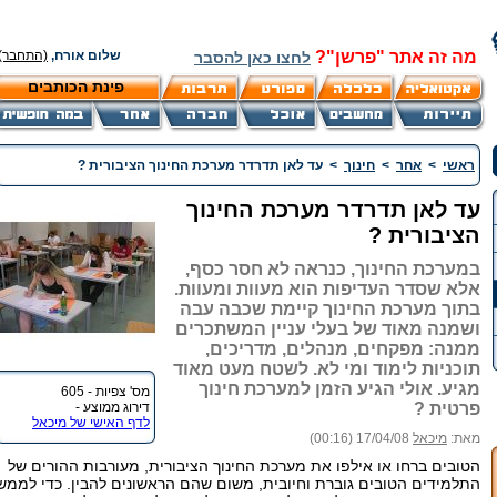
מה זה אתר "פרשן"?
שלום אורח,
(התחבר)
לחצו כאן להסבר
פינת הכותבים
ראשי
>
אחר
>
חינוך
>
עד לאן תדרדר מערכת החינוך הציבורית ?
עד לאן תדרדר מערכת החינוך
הציבורית ?
במערכת החינוך, כנראה לא חסר כסף,
אלא שסדר העדיפות הוא מעוות ומעוות.
בתוך מערכת החינוך קיימת שכבה עבה
ושמנה מאוד של בעלי עניין המשתכרים
ממנה: מפקחים, מנהלים, מדריכים,
תוכניות לימוד ומי לא. לשטח מעט מאוד
מגיע. אולי הגיע הזמן למערכת חינוך
מס' צפיות - 605
פרטית ?
דירוג ממוצע -
לדף האישי של מיכאל
מאת:
מיכאל
17/04/08 (00:16)
הטובים ברחו או אילפו את מערכת החינוך הציבורית, מעורבות ההורים של
התלמידים הטובים גוברת וחיובית, משום שהם הראשונים להבין. כדי לממש