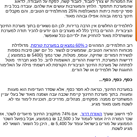
את המטרות יש צורך לעבוד, לעבוד קשה, לפקח על העבודה, לדאוג
שהמערכת תתפקד. הלחץ והמעורבות עושים את שלהם. עובדה בכל בית
ספר קיימות כיתות המאכלסות 25% מהתלמידים הטובים, והם מקבלים
חינוך ברמה גבוהה אפילו גבוהה מאוד.
לתלמידים החלשים אין הרבה ברירות, לכן הם נשארים בתוך מערכת החינוך
הציבורית. ההורים בדרך כלל לא מעורבים הם יודעים להכיר תודה למערכת
שמשתדלת מאוד להחזיק את ילדיהם ככל שאפשר.
רוב התלמידים, המהווים
כ 60% נמצאים במערכת קורסת
, מדולדלת
מכוחות ההוראה הטובים, שממשיכים לנשור. כל יום ישנן סיבות נוספות
לנשירת המורים: שחיקה, עומס, מטלות, שכר נמוך (5400 ₪ בממוצע ),
דרישות המערכת, דרישות ההורים, האשמות לרוב. כל פגע חברתי מוטל
לפתחה של מערכת החינוך הציבורית הקורסת.לא רשמתי מילה על האלימות
החוגגת של תלמידים או של הורים.
כסף, כסף, כסף...
במערכת החינוך, כנראה לא חסר כסף, אלא שסדר העדיפות הוא מעוות
ומעוות. בתוך מערכת החינוך קיימת שכבה עבה ושמנה מאוד של בעלי עניין
המשתכרים ממנה: מפקחים, מנהלים, מדריכים, תוכניות לימוד ומי לא.
לשטח מעט מאוד מגיע.
לפי חישוב שערך
האזרח דרור
, אם 74% מתקציב החינוך מיועדים לשכר, אז
שכר המורה היה אמור לעמוד על כ 12,500 ₪ בממוצע, אבל בפועל השכר
הממוצע של מורים בישראל עומד על 5,400 ₪ , היכן כל השאר. השאר לא
מגיע לשטח.