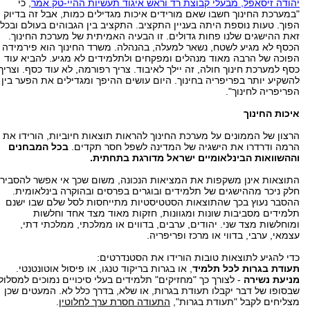
יהודה זיסאפל, מבעלי קבוצת רד וראש איגוד תעשיות ההיי-טק אמר
, כי
"במערכת החינוך חשבו שאם מורידים איכות מגדילים כמות, אבל זה בדיוק
הפוך. טעות נוספת היתה בעניין התקציב. התקציב בין הגבוהים בעולם ובכל
זאת ההישגים שלנו פחות גדולים. זו הבעיה האמיתית של מערכת החינוך.
הכסף לא מגיע לשטח, נשאר למעלה, בהנהלה. משרד החינוך הוא פירמידה
הפוכה של הרבה מאוד מנהלים ומפקחים ולתלמידים לא מגיע. להביא עוד
כסף למערכת חינוך חולה, זה יילך לאיבוד. צריך רפורמה, לא עוד כסף. וצריך
להשקיע יותר בפריפריה בחינוך. היום עושים ההיפך ומגדילים את הפער בין
הפריפריה לחינוך".
איכות החינוך
הרצון של הממונים על מערכת החינוך להראות תוצאות חיוביות, הורידו את
הרמה ודרדרו את הישגיה של המדינה לשפל חסר תקדים.
בכל המבחנים
וההשוואות הבינלאומיים ישראל מדורגת בתחתית.
התוצאות אינן משקפות את המציאות הנכונה, משום שכך אי אפשר להסביר
חלק ניכר מההישגים של תלמידים ובוגרים בפרסים ובהוקרה בינלאומית.
ההסבר נעוץ בכך שהתוצאות הסטטיסטיות מתייחסות לסל שלם שבו ישנם
תלמידים מסביבות שונות ומגוונות, חזקות מאוד מצד אחד וחלשות
ומוחלשות מצד שני. יהודים, ערבים, בדווים או ממלכתי, ממלכתי דתי,
עצמאי, ערבי, בדווי או מרכז ופריפריה.
כדי להגיע לתוצאות טובות הורידו את הסטנדרטים:
תעודת בגרות לכל תלמיד
, או בגרות בריקוד טנגו, או פיסול אוטונטנטי.
מניעת נשירה
- לצורך כך "מחזיקים" תלמידים בעלי סיכויים נמוכים למסלול
שבסופו של דבר יקבלו תעודת בגרות, או שלא, בדרך כלל לא. המעטים שכן
מצליחים לקבל "תעודת בגרות",
התעודה חסרת ערך לחלוטין
.