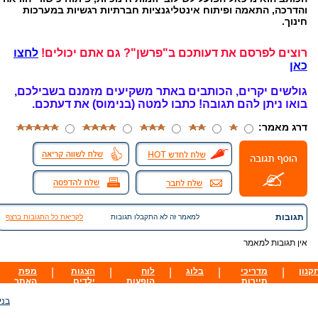
והדרכה, התאמה ופיתוח אינטליגנציות חברתיות רגשיות במערכות
חינוך.
רוצים לפרסם את דעותכם ב"פרשן"? גם אתם יכולים!
לחצו
כאן
גולשים יקרים, הכותבים באתר משקיעים מזמנם בשבילכם,
בואו ניתן להם תגובה!
כתבו למטה (בנימוס) את דעתכם.
דרג מאמר:
תגובות
למאמר זה לא התקבלו תגובות
לקריאת כל התגובות ברצף
אין תגובות למאמר
קנון
|
מדריכי
|
בלוג
|
לוח
|
הצגות
|
מפת
תיירות
הופעות
ילדים
האתר
בני