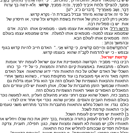
שיש בו טומאה וחטא, ההוכחה לך, מהכתוב : "כִּי יְהוָה אֱלֹהֶיךָ מִתְהַלֵּךְ בְּקֶרֶב
מַחֲנֶךָ, לְהַצִּילְךָ וְלָתֵת אֹיְבֶיךָ לְפָנֶיךָ, וְהָיָה מַחֲנֶיךָ,
קָדוֹשׁ
: וְלֹא-יִרְאֶה בְךָ עֶרְוַת
דָּבָר, וְשָׁב מֵאַחֲרֶיךָ" .[דברים כ"ג, י"ט]
על פי זה אדם שהוא מיוחד ונבדל בעבודת ה'- נקרא קדוש.
ומכאן ניתן להבין כוחן של אותיות בשפת הקודש וכל שינוי, או חיסרון של
אות יש בו סמליות רבה.
ודרשו רז"ל
: אדם שמטמא את עצמו מעט - מטמאים אותו הרבה. אדם
שמטמא עצמו למטה- מטמאים אותו למעלה. אדם שמטמא עצמו בעולם
הזה מטמאים אותו לעולם הבא.
ובהמשך נכתב :
"וְהִתְקַדִּשְׁתֶּם וִהְיִיתֶם קְדֹשִׁים, כִּי קָדוֹשׁ אָנִי.." האדם חייב להיות קדוש בגוף
ובנפש - כי יש להדמות לקב"ה שהוא בעצמו קדוש.
קדושת ישראל.
רבינו בחיי מסביר: הקדושה המאפיינת את עם ישראל לעומת יתר אומות
העולם - מתבטאת באמצעות קיום התורה והמצוות, כי על ידי כך כוחו
השכלי של האדם ישלוט על כוח התאוות והרי ידוע שהתאווה אצל האדם
חזקה מאד והיא אף מוטבעת בו עוד מתקופת נעוריו , כשהוא נמשך אחרי
התאוות וההנאות הגשמיות של העולם הזה וכך הוא גדל ועמו גדלות גם
תאוותיו שבמשך הזמן מתגברות על שכלו, אותן תאוות יש להן עוזרים והם
המאכלים האסורים ושאר תאוות הגשמיות בעולם הזה.
במצב כזה, השכל שהוא עצם רוחני ומגיע מהעולם העליון ,הוא למעשה נוכרי
בעולם הגופות העבים והגסים. ומכיוון שהוא נוכרי אף אחד אינו לצדו -
כולם נגדו. אז השכל נחלש והתאוות מתגברות והדבר מתרחש משני טעמים:
א] כי התאווה קודמת לשכל.
ב] לתאוות יש מסייעים לעומת השכל.
לכן נחוץ לו לאדם לעסוק בתורה ובמצוות ,בכך יחזק את כוח שכלו ויחליש את
תאוותיו ולכן יש מצוות לא תעשה ומצוות עשה, כגון: תפילה, תענית, צדקה
וגמילות חסדים שבכוחם להחליש את כוח התאווה.