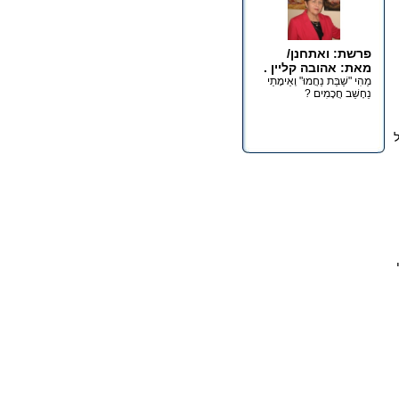
פרשת: ואתחנן/
מאת: אהובה קליין .
מַהִי "שַׁבַּת נַחֲמוּ" וְאֵימָתַי
נֵחָשֵׁב חֲכָמִים ?