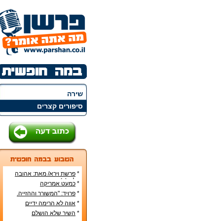
שירה
סיפורים קצרים
*
פרשת וירא/ מאת: אהובה
קליין (c)
*
כמעט אמריקה
*
פרויד: "המשורר וההזייה.
מעשה היצירה בראי
*
אווה לא הרימה ידיים
הפסיכואנליזה".
*
השיר שלא הושלם