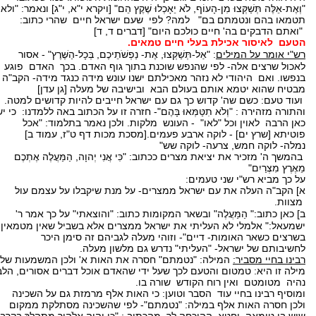
"וְאֶת-אֵלֶּה תְּשַׁקְּצוּ מִן-הָעוֹף, לֹא יֵאָכְלוּ שֶׁקֶץ הֵם" [ויקרא י"א, י"ג] ונאמר: "ולא
תטמאו בהם ונטמתם בם" למה? לפי שעם ישראל חיים שהרי כתוב:
"ואתם הדבקים בה' חיים כולכם היום" [דברים ד, ד]
הטעם לאיסור אכילת בעלי חיים טמאים.
רש"י אומר על המילים
:
"אַל-תְּשַׁקְּצוּ, אֶת- נַפְשֹׁתֵיכֶם, בְּכָל-הַשֶּׁרֶץ" - אסור
לאכול שרצים אלה- לפי שהנפש שוכנת בתוך גוף האדם. בכך האדם פוגע
בנפשו. ואם היהודי לא נזהר מאכילתם ישנו עונש מידה כנגד מידה- הקב"ה
מבטיח שהוא יטמא אותם בעולם הבא ובישיבה של מעלה [גן עדן]
ועוד טעם: כשם שה' קדוש כך גם עם ישראל חייבים להיות קדושים למטה.
והתורה מזהירה : "וְלֹא תִטַּמְּאוּ בָּהֶם"- חזרה זו על הכתוב באה ללמדנו: כי י
כאן הרבה לאוין וכל "לאו" - העונש מלקות. ולכן נאמר בתלמוד: "אכל
פוטיתא [שרץ ים] - לוקה ארבע פעמים.[מסכת מכות דף ט"ז, עמוד ב]
נמלה- לוקה חמש, צרעה- לוקה שש"
בהמשך ה' מזכיר את יציאת מצרים ככתוב: "כִּי אֲנִי יְהוָה, הַמַּעֲלֶה אֶתְכֶם
מֵאֶרֶץ מִצְרַיִם"
על כך מביא רש"י שני טעמים:
א] הקב"ה העלה את עם ישראל ממצרים- על מנת שיקבלו על עצמם עול
מצוות.
ב] כאן כתוב:"
הַמַּעֲלֶה" ובשאר המקומות כתוב: "והוצאתי" על כך אמר ר'
ישמעאל:" אלמלי לא העליתי את ישראל ממצרים אלא בשביל שאין מטמאין
בשרצים כשאר האומות- דיים"- וזוהי מעלה לגביהם זה סימן היכר
לחשיבותם של ישראל- "העליתי" נדרש גם מלשון מעלה.
רבינו בחיי מסביר:
המילה: "נטמתם" חסרה את האות א' ולכן המשמעות של
מילה זו היא: טמטום והטעם לכך שעל ידי שהאדם אוכל דברים אסורים, הלב
נהיה מטומטם ואין רוח הקודש שורה בו.
ומוסיף רבינו בחיי עוד הסבר וטוען: כי האות אלף מרמזת גם על השכינה
ולכן חסרה האות אלף במילה: "נטמתם"- לפי שהשכינה מסתלקת ממקום