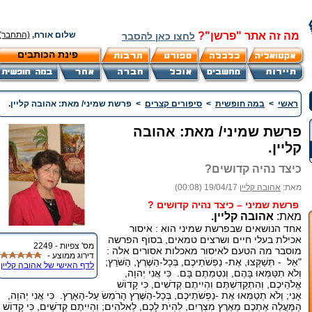
מה זה אתר "פרשן"?
שלום אורח,
(התחבר)
לחצו כאן להסבר
פינת הכותבים
ראשי
>
במה חופשית
>
סיפורים קצרים
>
פרשת שמיני/ מאת: אהובה קליין.
פרשת שמיני/ מאת: אהובה
קליין.
כיצד נהיה קדושים?
מאת:
אהובה קליין
19/04/17 (00:08)
פרשת שמיני – כיצד נהיה קדושים ?
מאת:
אהובה קליין.
אחד הנושאים שבפרשת שמיני הוא : איסור
אכילת בעלי חיים ושרצים טמאים, בסוף הפרשה
מס' צפיות - 2249
מוסבר מה הטעם לאיסור מאכלות אסורים אלה :
דירוג ממוצע -
"אַל - תְּשַׁקְּצוּ, אֶת- נַפְשֹׁתֵיכֶם, בְּכָל-הַשֶּׁרֶץ, הַשֹּׁרֵץ;
לדף האישי של אהובה קליין
וְלֹא תִטַּמְּאוּ בָּהֶם, וְנִטְמֵתֶם בָּם. כִּי אֲנִי יְהוָה,
אֱלֹהֵיכֶם, וְהִתְקַדִּשְׁתֶּם וִהְיִיתֶם קְדֹשִׁים, כִּי קָדוֹשׁ
אָנִי; וְלֹא תְטַמְּאוּ אֶת -נַפְשֹׁתֵיכֶם, בְּכָל-הַשֶּׁרֶץ הָרֹמֵשׂ עַל-הָאָרֶץ. כִּי אֲנִי יְהוָה,
הַמַּעֲלֶה אֶתְכֶם מֵאֶרֶץ מִצְרַיִם, לִהְיֹת לָכֶם, לֵאלֹהִים; וִהְיִיתֶם קְדֹשִׁים, כִּי קָדוֹשׁ