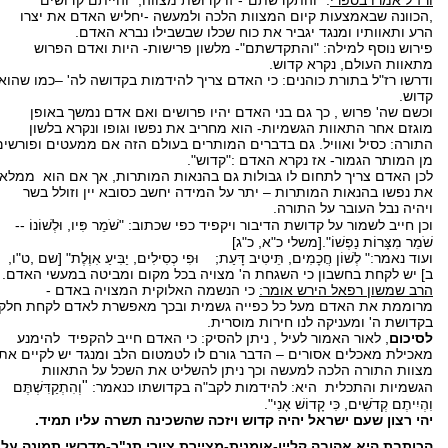
ורז"ל אמרו בספרי
: "והתקדשתם"- זו קדושת מצווה, "והייתם קדושים"
,הכוונה שבאמצעות קיום המצוות הלכה ולמעשה -יחליש האדם את יצרו
הרע ותאוותיו ומנגד יגביר את כוח שכלו שבשבילו נברא האדם.
פירוש נוסף למילה: "והתקדשתם"- מלשון פרישות- היות ואדם הפרוש
מתאוות העולם, נקרא קדוש.
ודרשו רז"ל בתורת כוהנים: כי האדם צריך להידמות בקדושה לה' –כמו שהוא
קדוש.
וכשם שה' פרוש , כך גם בני האדם יהיו פרושים ואם אדם נמשך באופן
מוגזם אחר התאוות הגשמיות- הוא מחריב את נפשו וגופו ונקרא בלשון
התורה: כסיל ואוויל. גם בדברים המותרים בעולם הזה אם ממעטים ופורשים
מן המותר הגמור- אז נקרא האדם :"קדוש".
לכן האדם צריך לתחום לו גבולות גם בהנאות המותרות, אך אם הוא ממלא
את נפשו בהנאות המותרות – יתר על המידה יחשב כסובא יין וזולל בשר
ויהיה נבל העובר על התורה.
וכן חייב לשמור על קדושת הדיבור ויקפיד כפי שכתוב:
"שֹׁמֵר פִּיו, וּלְשׁוֹנוֹ --
שֹׁמֵר מִצָּרוֹת נַפְשׁוֹ".[משלי כ"א, כ"ג]
ועוד נאמר:" לְשׁוֹן חֲכָמִים, תֵּיטִיב דָּעַת; וּפִי כְסִילִים, יַבִּיעַ אִוֶּלֶת" [שם ,ט"ו,
ב] יש לקחת בחשבון כי השגחת ה' מצויה בכל מקום ומביטה במעשי האדם.
הרב שמשון רפאל הירש אומר:
כי הנשמה האלוקית המצויה באדם -
מרוממת את האדם מעל כל כפייה גשמית ובכך מאפשרת לאדם לקחת חלק
בקדושת ה' ומעניקה לנו חירות מוסרית.
לסיכום
, לאור האמור לעיל , ניתן להסיק: כי האדם חייב להקפיד להימנע
מאכילת מאכלים אסורים – הדבר גורם לו לטמטום הלב ומנגד יש לקיים את
מצוות התורה הלכה למעשה וכך ניתן להשליט את השכל על התאוות
"
הגשמיות והתכלית היא: להידמות לקב"ה בקדושתו כנאמר:
וְהִתְקַדִּשְׁתֶּם
וִהְיִיתֶם קְדֹשִׁים, כִּי קָדוֹשׁ אָנִי".
יהי רצון שעם ישראל יהיה קדוש ויזכה שהשכינה תשרה עליו תמיד.
הכותבת היא אהובה קליין-אומנית-מציירת ציורי תנ"ך-מדרשי תמונה על