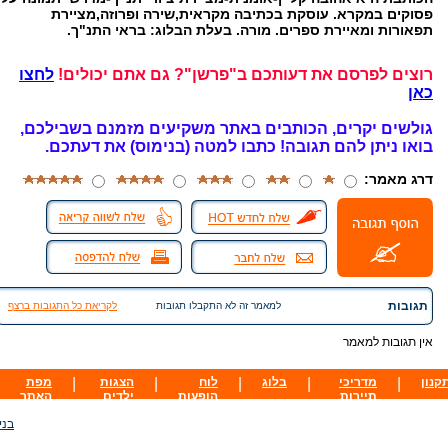
פסוקים במקרא. עוסקת בכתיבה מקראית,שירה ופרוזה,מציירת
תפאורות ומאיירת ספרים. מורה. בעלת הבלוג: בראי התנ"ך.
רוצים לפרסם את דעותכם ב"פרשן"? גם אתם יכולים!
לחצו
כאן
גולשים יקרים, הכותבים באתר משקיעים מזמנם בשבילכם,
בואו ניתן להם תגובה!
כתבו למטה (בנימוס) את דעתכם.
דרג מאמר:
תגובות
למאמר זה לא התקבלו תגובות
לקריאת כל התגובות ברצף
אין תגובות למאמר
קנון
|
מדריכי
|
בלוג
|
לוח
|
הצגות
|
מפת
תיירות
הופעות
ילדים
האתר
בני