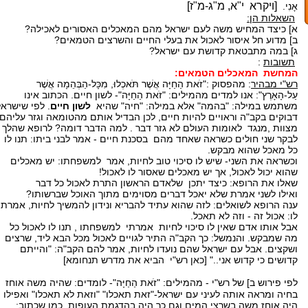
[ויקרא י"א, מ"ג-מ"ז]
אָנִי.
השאלות הן:
א] כיצד המחיש משה לעם ישראל מהם המאכלים האסורים לאכילה?
ב] מדוע חל איסור לאכול את בעלי החיים והשרצים הטמאים?
ג] במה מתבטאת קדושת עם ישראל?
תשובות
:
המחשת המאכלים הטמאים:
רש"י מבהיר
: מהפסוק :"זֹאת הַחַיָּה אֲשֶׁר תֹּאכְלוּ, מִכָּל-הַבְּהֵמָה אֲשֶׁר
עַל-הָאָרֶץ": אנו למדים מהמילים: "זֹאת הַחַיָּה"- לשון חיים. הכתוב אינו
משתמש במילה: "בהמה" אלא במילה: "חיה" שהיא
לשון חיים
. לפי שישראל
דבוקים בקב"ה וראויים להיות חיים, לכן הבדיל אותם מהטומאה וגזר עליהם
מצוות ,מנגד לאומות העולם לא גזר דבר . למה הדבר דומה? לרופא שהלך
לבקר שני חולים כשראה שאחד מהם בסכנת חיים - אמר לבני ביתו: תנו לו
כל מאכל שהוא מבקש.
וכשראה את השני- שיש לו סיכוי טוב לחיות, אמר למשפחתו: יש מאכלים
שהוא יכול לאכול, אך יש מאכלים שאסור לו לאכול!
שאלו את הרופא: כיצד יתכן שלאדם הראשון התרת לאכול כל דבר
ואילו לשני אמרת שלא יאכל דברים מסוימים מתוך האוכל שברשותו?
ענה הרופא לשואלים: לזה שהוא עתיד להבריא ונידון להמשיך לחיות, אמרתי
לו: אכול זה - וזה לא תאכל.
אבל אותו אדם שאין לו סיכוי לחיות אמרתי למשפחתו , תנו לו לאכול כל
מה שמבקש. והנמשל: כך הקב"ה התיר לגויים לאכול מכל הבא ליד, שרצים
ושקצים. אבל עם ישראל שהם נועדו לחיות, אמר להם הקב"ה: "והייתם
קדושים כי קדוש אני.." [כאן רש"י הביא את מדרש תנחומא]
לפי פירוש ב] של רש"י - מהמילים:
"זֹאת הַחַיָּה"- לומדים: שהיה משה אוחז
בחיה ומראה אותה לעיני עם ישראל-"זאת תאכלו" "וזאת לא תאכלו" ואפילו
היה אוחז משה בשרצי המים וגם כך היה בהדגמת העופות. כמו שכתוב: