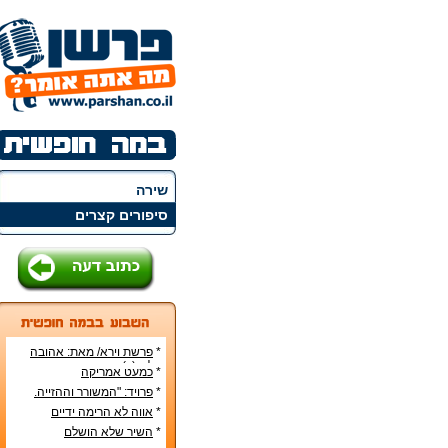
שירה
סיפורים קצרים
*
פרשת וירא/ מאת: אהובה
קליין (c)
*
כמעט אמריקה
*
פרויד: "המשורר וההזייה.
מעשה היצירה בראי
*
אווה לא הרימה ידיים
הפסיכואנליזה".
*
השיר שלא הושלם