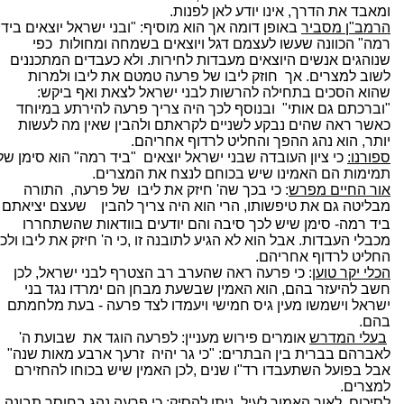
ומאבד את הדרך, אינו יודע לאן לפנות.
הרמב"ן מסביר
באופן דומה אך הוא מוסיף: "ובני ישראל יוצאים ביד
רמה" הכוונה שעשו לעצמם דגל ויוצאים בשמחה ומחולות
כפי
שנוהגים אנשים היוצאים מעבדות לחירות. ולא כעבדים המתכננים
לשוב למצרים. אך
חוזק ליבו של פרעה טמטם את ליבו ולמרות
שהוא הסכים בתחילה להרשות לבני ישראל לצאת ואף ביקש:
"וברכתם גם אותי"
ובנוסף לכך היה צריך פרעה להירתע במיוחד
כאשר ראה שהים נבקע לשניים לקראתם ולהבין שאין מה לעשות
יותר, הוא נהג ההפך והחליט לרדוף אחריהם.
ספורנו:
כי ציון העובדה שבני ישראל יוצאים
"ביד רמה" הוא סימן של
תמימות הם האמינו שיש בכוחם לנצח את המצרים.
אור החיים מפרש
: כי בכך שה' חיזק את ליבו
של פרעה,
התורה
מבליטה גם את טיפשותו, הרי הוא היה צריך להבין
שעצם יציאתם
ביד רמה- סימן שיש לכך סיבה והם יודעים בוודאות שהשתחררו
מכבלי העבדות. אבל הוא לא הגיע לתובנה זו ,כי ה' חיזק את ליבו ולכן
החליט לרדוף אחריהם.
הכלי יקר טוען
: כי פרעה ראה שהערב רב הצטרף לבני ישראל, לכן
חשב להיעזר בהם, הוא האמין שבשעת מבחן הם ימרדו נגד בני
ישראל וישמשו מעין גיס חמישי ויעמדו לצד פרעה - בעת מלחמתם
בהם.
בעלי המדרש
אומרים פירוש מעניין: לפרעה הוגד את
שבועת ה'
לאברהם בברית בין הבתרים: "כי גר יהיה
זרעך ארבע מאות שנה"
אבל בפועל השתעבדו רד"ו שנים ,לכן האמין שיש בכוחו להחזירם
למצרים.
לסיכום, לאור האמור לעיל, ניתן להסיק: כי פרעה נהג בחוסר תבונה