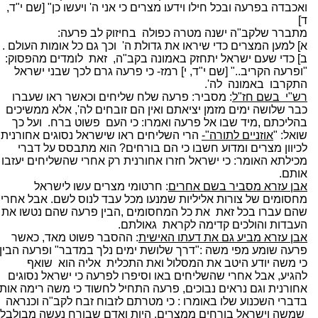
ואכבדה בפרעה ובכל חילו וידעו מצרים כי אני ה' ויעשו כן" [שם י"ד,
ד]
מתברר שלקב"ה ישנה מטרה כפולה
בחיזוק לב פרעה:
א] למען המצרים כדי שיראו את גדולת ה'
וכך גם כל אומות העולם .
ב] כדי שעם ישראל יתחזק באמונה בקב"ה,
זאת
לומדים מהפסוק:
"ופרעה הקריב.." [שם י"ד, י] רמז- כי פרעה גרם לכך שבני ישראל
התקרבו
באמונה
לה'.
רש"י
בשם חז"ל
: מסביר: פרעה שלח שליחים וכאשר ראו שעברו
כבר שלושה ימים מזמן יציאתם ואין הם זובחים לה', אלא ממשיכים
בהליכתם ,מיד שבו אל פרעה ואמרו: כי העם
פשוט ברח.
ועל כך
שואל: "
אוזניים לתורה"-
הרי השליחים ראו שישראל נסוגים אחורנית
לכיוון מצרים ומדוע חשבו כי הם בורחים? הוא מתבסס על דברי
מכילתא האומר: כי ישראל חזרו אחורנית רק אחרי שהשליחים יעזבו
אותם.
אבן עזרא מסביר בשם אחרים
: חרטומי מצרים עשו לישראל
מחסומים של צורות אליליות שמנעו מכל עבד לנוס לשם. אבל אחרי
שהם עברו בכל זאת
את כל המחסומים ,הבין פרעה שהם נטשו את
העבדות והולכים קדימה לקראת
גאולתם.
אבן עזרא מביע גם את דעתו האישית
: ההסבר פשוט מאד, כאשר
פרעה שומע מפי משה :"דרך שלושת ימים נלך במדבר" ופרעה הבין
כי משה יודע היטב את המסלול ואת התכלית
אליה הוא
שואף
להגיע, אבל אחרי שהשליחים באו וסיפרו לפרעה כי ישראל נסוגים
אחורנית וגם נראים נבוכים, פרעה התחיל לחשוד כי משה רימה אותו
בדברי השכנוע שלו באומרו : כי מטרתם לזבוח זבח לקב"ה וכנראה
שמשה וישראל בורחים ממצרים, היות ואדם שבורח נעשה מבולבל