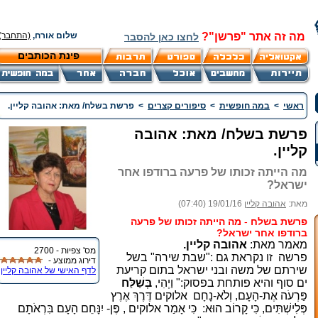
מה זה אתר "פרשן"?
שלום אורח,
(התחבר)
לחצו כאן להסבר
פינת הכותבים
ראשי
>
במה חופשית
>
סיפורים קצרים
>
פרשת בשלח/ מאת: אהובה קליין.
פרשת בשלח/ מאת: אהובה
קליין.
מה הייתה זכותו של פרעה ברודפו אחר
ישראל?
מאת:
אהובה קליין
19/01/16 (07:40)
פרשת בשלח
-
מה הייתה זכותו של פרעה
ברודפו אחר ישראל?
מאמר מאת:
אהובה קליין.
מס' צפיות - 2700
פרשה
זו נקראת גם :"שבת שירה" בשל
דירוג ממוצע -
שירתם של משה ובני ישראל בתום קריעת
לדף האישי של אהובה קליין
ים סוף והיא פותחת בפסוק:"
וַיְהִי,
בְּשַׁלַּח
פַּרְעֹה אֶת-הָעָם, וְלֹא-נָחָם
אלוקים דֶּרֶךְ אֶרֶץ
פְּלִישְׁתִּים, כִּי קָרוֹב הוּא:
כִּי אָמַר אלוקים , פֶּן- יִנָּחֵם הָעָם בִּרְאֹתָם