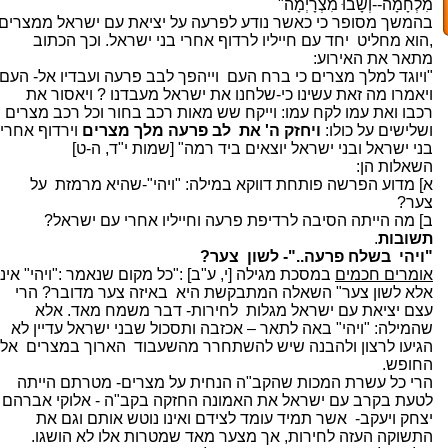
מִלְחָמָה--וְשָׁבוּ מִצְרָיְמָה"
בהמשך מסופר כי כאשר נודע לפרעה על יציאת עם ישראל ממצרים
,הוא מחליט
יחד עם חייליו לרדוף אחרי בני ישראל. וכך הכתוב
מתאר את האירוע:
"ויוגד למלך מצרים כי ברח העם
וייהפך לבב פרעה ועבדיו אל- העם
ויאמרו מה זאת עשינו כי-שלחנו את ישראל מעבדנו ? ויאסור את
רכבו ואת עמו לקח עמו: וייקח שש מאות רכב בחור וכל רכב מצרים
ושלישים על כולו:
ויחזק ה' את
לב פרעה מלך מצרים
וירדוף אחרי
בני ישראל ובני ישראל יוצאים ביד רמה" [שמות י"ד, ה-ט]
השאלות הן:
א] מדוע הפרשה פותחת דווקא במילה: "ויהי"-שהיא מרמזת
על
צער?
ב] מה הייתה הסיבה לרדיפת פרעה וחייליו אחרי עם ישראל?
תשובות
.
"ויהי
בשלח פרעה.."- לשון
צער?
אומרים חכמים
במסכת מגילה [י, ע"ב] :"כל מקום שנאמר :"ויהי" אינו
אלא לשון צער" השאלה המתבקשת היא
באיזה צער מדובר? הרי
עצם יציאת עם ישראל מגלות
לחירות- דבר משמח מאד. אלא
שהמילה: "ויהי" באה לתאר – אכזבה ותסכול שבני ישראל עדיין לא
הגיעו לרצון ולהבנה שיש להשתחרר מהשעבוד
הארוך במצרים
אל
החופש.
הרי כל עשרת המכות שהקב"ה הנחית על מצרים- מטרתם הייתה
לטעת בקרב עם ישראל את האמונה החזקה בקב"ה - אלוקי אברהם
יצחק ויעקב-
אשר תמיד עומד לצידם ואינו נוטש אותם וגם את
התשוקה העזה לחירות, אך מצער מאד שמטרות אלו לא הושגו.