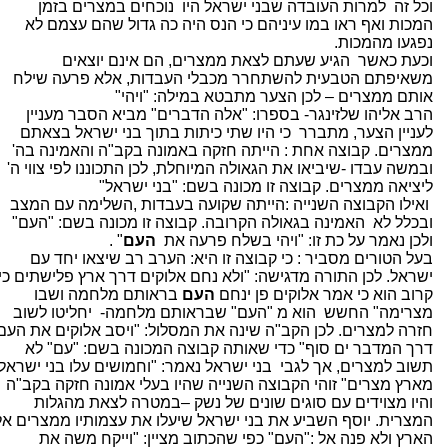
וכל זה
למרות העובדה שבני ישראל היו
נוכחים במצרים בזמן
המכות ואף ראו במו עיניהם כי הנס היה כה גדול שהם עצמם לא
נפגעו מהמכות.
וכעת כאשר
הגיע שעתם לצאת ממצרים, הם אינם יוצאים
משאיפתם הטבעית להשתחרר מכבלי העבדות, אלא פרעה שילח
אותם ממצרים – לכן הצער מתבטא במילה: "ויהי"
הרב אליהו שלזינגר- בספרו: "אלה הדברים" מביא הסבר מעניין
לעניין הצער, מתברר
כי היו שתי כיתות בתוך בני ישראל בצאתם
ממצרים. קבוצה אחת : הייתה חזקה באמונה בקב"ה והאמינה בה'
ובמשה עבדו -שיביאו את הגאולה המיוחלת, לכן התכוננו לפי צווי ה'
ליציאה ממצרים. קבוצה זו מכונה בשם: "בני ישראל"
ואילו הקבוצה השנייה :הייתה שקועה בעבדות ,השלימה עם המצב
ובכלל לא
האמינה בגאולה הקרובה. קבוצה זו מכונה בשם: "העם"
ולכן נאמר על כת זו: "ויהי בשלח פרעה את
העם
" .
בעל הטורים מסביר : כי קבוצה זו היא: הערב רב שיצאו יחד עם
ישראל. לכן התורה מדגישה: "ולא נחם אלוקים דרך ארץ פלישתים כי
קרוב הוא כי אמר אלוקים פן ינחם
העם
בראותם מלחמה ושבו
מצרימה" החשש
הוא מ "העם" שבראותם מלחמה-
יחליטו לשוב
חזרה למצרים. לכן הקב"ה שינה את המסלול: "ויסב אלוקים את העם
דרך המדבר ים סוף" כדי שאותה קבוצה המכונה בשם: "עם" לא
תשוב למצרים, אך לגבי
בני ישראל נאמר: "וחמושים עלו בני ישראל
מארץ מצרים" זוהי הקבוצה השנייה שהיו בעלי אמונה חזקה בקב"ה
והיו מצוידים עם סוגים שונים של נשק –במטרה לצאת מהגלות
המצרית. יוסף השביע את בני ישראל שיעלו את עצמותיו ממצרים אל
הארץ ולא פנה אל :"העם" כפי שהכתוב מציין: "וייקח משה את