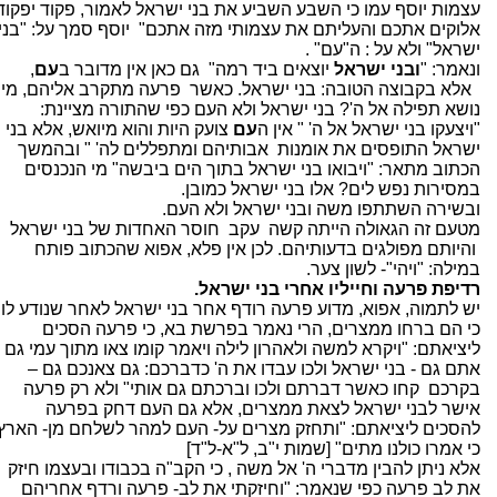
עצמות יוסף עמו כי השבע השביע את בני ישראל לאמור, פקוד יפקוד
אלוקים אתכם והעליתם את עצמותי מזה אתכם"
יוסף סמך על: "בני
ישראל" ולא על : ה"עם" .
ונאמר: "
ובני ישראל
יוצאים ביד רמה"
גם כאן אין מדובר ב
עם
,
אלא בקבוצה הטובה: בני ישראל. כאשר
פרעה מתקרב אליהם, מי
נושא תפילה אל ה'? בני ישראל ולא העם כפי שהתורה מציינת:
"ויצעקו בני ישראל אל ה' " אין ה
עם
צועק היות והוא מיואש, אלא בני
ישראל התופסים את אומנות
אבותיהם ומתפללים לה' " ובהמשך
הכתוב מתאר: "ויבואו בני ישראל בתוך הים ביבשה" מי הנכנסים
במסירות נפש לים? אלו בני ישראל כמובן.
ובשירה השתתפו משה ובני ישראל ולא העם.
מטעם זה הגאולה הייתה קשה
עקב
חוסר האחדות של בני ישראל
והיותם מפולגים בדעותיהם. לכן אין פלא, אפוא שהכתוב פותח
במילה: "ויהי"- לשון צער.
רדיפת פרעה וחייליו אחרי בני ישראל.
יש לתמוה, אפוא, מדוע פרעה רודף אחר בני ישראל לאחר שנודע לו
כי הם ברחו ממצרים, הרי נאמר בפרשת בא, כי פרעה הסכים
ליציאתם: "ויקרא למשה ולאהרון לילה ויאמר קומו צאו מתוך עמי גם -
אתם גם - בני ישראל ולכו עבדו את ה' כדברכם: גם צאנכם גם –
בקרכם
קחו כאשר דברתם ולכו וברכתם גם אותי" ולא רק פרעה
אישר לבני ישראל לצאת ממצרים, אלא גם העם דחק בפרעה
להסכים ליציאתם: "ותחזק מצרים על- העם למהר לשלחם מן- הארץ
כי אמרו כולנו מתים" [שמות י"ב, ל"א-ל"ד]
אלא ניתן להבין מדברי ה' אל משה , כי הקב"ה בכבודו ובעצמו חיזק
את לב פרעה כפי שנאמר: "וחיזקתי את לב- פרעה ורדף אחריהם