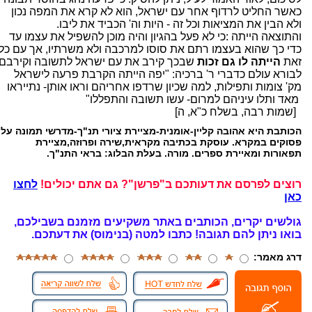
כאשר החליט לרדוף אחר עם ישראל, הוא לא קרא את המפה נכון
ולא הבין את המציאות וכל זה - היות וה' הכביד את ליבו.
והתוצאה הייתה :כי לא פעל בהגיון והיה מוכן להשפיל את עצמו עד
כדי כך שהוא בעצמו רתם את סוסו למרכבה ולא משרתיו, אך עם כל
זאת
הייתה לו גם זכות
שבכך קירב את עם ישראל לתשובה וקירבם
לבורא עולם כדברי ר' ברכיה: "יפה הייתה הקרבת פרעה לישראל
מק' צומות ותפילות, למה שכיון שרדפו אחריהם וראו אותן- נתייראו
מאד ותלו עיניהם למרום- עשו תשובה והתפללו"
[שמות רבה, בשלח כ"א, ה]
הכותבת היא אהובה קליין-אומנית-מציירת ציורי תנ"ך-מדרשי תמונה על
פסוקים במקרא. עוסקת בכתיבה מקראית,שירה ופרוזה,מציירת
תפאורות ומאיירת ספרים. מורה. בעלת הבלוג: בראי התנ"ך.
רוצים לפרסם את דעותכם ב"פרשן"? גם אתם יכולים!
לחצו
כאן
גולשים יקרים, הכותבים באתר משקיעים מזמנם בשבילכם,
בואו ניתן להם תגובה!
כתבו למטה (בנימוס) את דעתכם.
דרג מאמר: