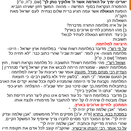
יאריכו ימיך על האדמה אשר ה' אלוקיך נותן לך
" [שם, כ"ה, ט"ו]
ההפטרה הנקראת בסוף הפרשה – מהווה המשך חזון ישעיהו הנביא:
הופעת
הגאולה
אשר עמה תגיע ברית שלום נצחית לעם ישראל מאת
הקב"ה.
השאלות הן:
א] על איזו מלחמה התורה מדברת?
ב] מהו המתכון לחיים ארוכים בארץ?
ג] כיצד תתרחש הגאולה לעתיד לבוא?
תשובות:
היציאה למלחמה.
על פי רש"י:
מדובר במלחמת רשות שהרי במלחמת ארץ ישראל - היינו-
מלחמת מצווה- אין לומר: "ושבית שביו" שהרי כתוב כבר: "לא תחיה כל
נשמה" [שם כ, ט"ז]
ושואל רש"י:
מהי מלחמת רשות? התשובה: כל מלחמה נקראת רשות , חוץ
ממלחמת יהושע - שמטרתה הייתה לכבוש את ארץ ישראל.[רש"י סנהדרין ]
הצדיק רבי מנחם מנדל מקוצק
אומר שני רעיונות על יציאה למלחמה :
א] הטעם שנאמר: "כי תצא. ."בלשון יחיד ולא בלשון רבים- כי תוצאת
המלחמה נקבעת על פי היוזמה שהמנהיג לוקח וככל שהוא יקדים את האויב
בתחבולות מלחמה,כך ישנו סיכוי טוב יותר שבע"ה - ההצלחה תגיע-כפי
שנאמר: "ונתנו ה' אלוקיך בידך".
ב] מדובר במלחמת היצר: כל עוד האדם אינו נותן ליצר הרע דריסת רגל
אצלו מובטח לו שיהיה לו קל יותר להתגבר על מזימותיו ולנצח אותו.
המתכון לחיים ארוכים בארץ.
נאמר: "אבן שלמה וצדק יהיה לך.."
במסכת בבא בתרא
[פ"ח, ע"ב] מסיקים חז"ל מהמשפט: "אבן שלמה וצדק
יהיה לך"- אדם המוכר דבר מסוים לחברו צריך שיוסיף על המשקל הקיים,
שהרי התורה מדייקת וכותבת: "אבן שלמה יהיה לך"
על כך אומר רבי יהונתן אייבשיץ:
שהקב"ה קוצב לכל אדם את תקופת חייו