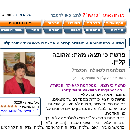
מה זה אתר "פרשן"?
שלום אורח,
(התחבר)
לחצו כאן להסבר
פינת הכותבים
ראשי
>
במה חופשית
>
סיפורים קצרים
>
פרשת כי תצא/ מאת: אהובה קליין.
פרשת כי תצא/ מאת: אהובה
קליין.
ממלחמה לגאולה- הכיצד?
מאת:
אהובה קליין
26/08/15 (21:13)
פרשת כי תצא - ממלחמה לגאולה, הכיצד?
http://ahuvaklein.blogspot.co.il/
מאמר מאת: אהובה קליין.
פרשת כי תצא כוללת מספר רב של נושאים,
מס' צפיות - 3228
ביניהם מצוות עשה ,מצוות לא תעשה, הוראות
דירוג ממוצע -
לגבי יציאה למלחמה והמתכון לחיים ארוכים על
לדף האישי של אהובה קליין
פני האדמה.
וכך פותחת הפרשה: "כי תצא למלחמה על אויבך
ונתנו ה' אלוקיך בידך ושבית שביו" . [דברים כ"א, י]
ובהמשך נאמר : "אבן שלמה וצדק יהיה לך איפה שלמה וצדק יהיה לך למען