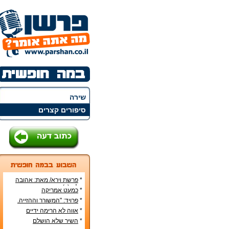
שירה
סיפורים קצרים
*
פרשת וירא/ מאת: אהובה
קליין (c)
*
כמעט אמריקה
*
פרויד: "המשורר וההזייה.
מעשה היצירה בראי
*
אווה לא הרימה ידיים
הפסיכואנליזה".
*
השיר שלא הושלם