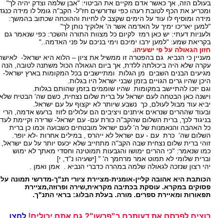
בעולם הזה, אך כאשר אדם מקיים את הביטוי: "אבן שלמה וצדק יהיה לך"
ומכריע את הכף לטובת רעהו כפי שדורשים חז"ל- הקב"ה גומל לו מידה כנגד
מידה ומוסיף לו עוד על הימים שקצב לו לחיות וההוכחה שכתוב בהמשך:
"למען יאריכו ימיך על האדמה אשר ה' אלוקיך נותן לך"
ולעניות דעתי: יש כאן רמז לקיום כל מצוות התורה והשכר: כפי שנאמר גם
בקריאת שמע: "למען ירבו ימיכם וימי בניכם על פני האדמה.."
חזון הגאולה על פי ישעיהו.
מעניין כי הנביא גם בהפטרה זו ממשיל את ציון – הלוא היא ישראל- לאישה
עקרה שלא היה ביכולתה ללדת, אך ביום הגאולה הכול משתנה לטובה, הנה
מגיעים הבנים השבים מן הגלות ומתיישבים בכל המקומות בארץ ישראל-
היכן שהיו גרים הגויים בזמן שבני ישראל היו בגלות.
וגם יזכו להתיישב במקומות שהיו שוממים בזמן שהותם בגלות.
וישנה כאן הבטחה לעם ישראל על ברית שלום נצחית, כשם שה' הבטיח שלא
יביא עוד מבול לעולם, כך נשבע שיותר לא יקצוף על עם ישראל.
ובעוד שההרים שנראים איתנים ויציבים הם עלולים לזוז ברעש אדמה, הרי
בניגוד לכך, ברית השלום שהקב"ה כורת עם- עם ישראל- שרירה וקיימת לעד.
כל האהבה והנאמנות של ה' לעם ישראל מובטחים כשבועה וכמו כן ברית
השלום שה' כרת עם - עם ישראל לא ייהרס , במילים אחרות -לא יופר.
זוהי ברית שלום נצחית שבה הקב"ה מתחייב שלא יכעס יותר על עם ישראל,
כמו שנאמר: "כי ההרים ימושו והגבעות תמוטינה וחסדי מאתך לא ימוש
וברית שלומי לא תמוט אמר מרחמך ה' " [ישעיהו נ"ד, י]
יהי רצון שנזכה לגאולה שלמה במהרה כדברי הנביא . אמן ואמן .
הכותבת היא אהובה קליין-אומנית-מציירת ציורי תנ"ך-מדרשי תמונה על
פסוקים במקרא. עוסקת בכתיבה מקראית,שירה ופרוזה,מציירת
תפאורות ומאיירת ספרים. מורה. בעלת הבלוג: בראי התנ"ך.
רוצים לפרסם את דעותכם ב"פרשן"? גם אתם יכולים!
לחצו