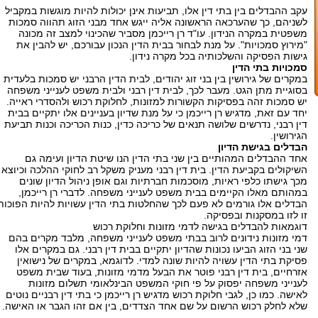
עקב ההבדלים בין בתי דין אלו, תביעות אינן יכולות להיות מוגשות במקביל
לשניהם, כך שהערכאה הראשונה אליה ייגש אחד מבני הזוג תהווה סמכות
משפטית במקרה הנידון. עו"ד רן רייכמן מסביר שהכינוי למצב זה מכונה
"מירוץ סמכויות". על מנת לבחור בבית הדין הנכון עבורכם, יש להבין את
גישות הפסיקה והשלכותיה בכל מקרה נידון.
סמכויות בתי הדין
במקרים של גירושין בין בני זוג יהודים, לבית הדין הרבני יש סמכות בלעדית
בסוגיית מתן הגט. מעבר לכך, לבית דין רבני ולבית משפט לענייני משפחה
יש סמכות זהה בפסיקות הקשורות למזונות, לחלוקת רכוש ולהסדרי ראייה.
יחד עם זאת, מדגיש רן רייכמן כי על מנת שדיון בעניינים אלו יתקיים בבית
דין רבני, נדרשים שלושה תנאים של כריכה כדין, כנות הכריכה וכנות תביעת
הגירושין.
הבדלים בגישת הדיון
אחד ההבדלים המהותיים בין שני בתי הדין הנו שיטת הדיון ועימה גם
השיקולים בקביעת הדין. בית דין רבני מעניק משקל רב לחוקי ההלכה וכיוצא
מכך גישתו כלפי ראיות, מוסכמות חברתיות וגם אופן ניהול הדיון שונים
במהותם מאלו הקיימים בבית משפט לענייני משפחה. לדברי רן רייכמן,
הבדלים אלו גורמים לא פעם לכך שהחלטות בתי הדין עשויות להיות הפוכות
זו לזו במסקנות ובפסיקה.
דוגמאות להבדלים בגישה לדמי מזונות וחלוקת רכוש
דמי מזונות נידונים לרוב בבתי משפט לענייני משפחה, מלבד מקרים בהם
שני בני הזוג הביעו נכונות שהדיון יתקיים בבית דין רבני. גם במקרים אלו
פסיקת בתי הדין עשויה להיות שונה למדי. לדוגמא, במקרים של נישואין
אזרחיים, בית דין רבני פוטר את הבעל מדמי מזונות, בעוד שבית משפט
לענייני משפחה יפסוק על פי חוקי המשפט הבינלאומי תשלום מזונות
לאישה. כמו כן, לגבי חלוקת רכוש מדגיש רן רייכמן כי בתי דין רבניים נוטים
שלא לחלק רכוש הרשום על שם אחד הצדדים, בין אם זהו הגבר או האישה.