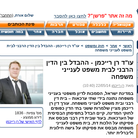
מה זה אתר "פרשן"?
שלום אורח,
(התחבר)
לחצו כאן להסבר
פינת הכותבים
ראשי
>
אחר
>
חוק ומשפט
>
עו"ד רן רייכמן - ההבדל בין הדין הרבני לבית
משפט לענייני משפחה
עו"ד רן רייכמן - ההבדל בין הדין
הרבני לבית משפט לענייני
משפחה
מאת:
רן רייכמן
22/05/14 (10:40)
במדינת ישראל, הסמכות לדיון משפטי בענייני
משפחה נתונה בידי שתי ערכאות – בית דין
רבני ובית משפט לענייני משפחה. עורך דין רן
רייכמן מציין שלמרות ששני בתי הדין כפופים
לחוקי המדינה, קיים הבדל בתפיסתן הבסיסית
מס' צפיות - 1836
דירוג ממוצע -
של הערכאות. בעוד שבית דין רבני מבסס את
לדף האישי של רן רייכמן
פסיקתו על הלכות דת, בית משפט לענייני
משפחה מבסס את פסיקתו על גישה חילונית
וליברלית יותר.