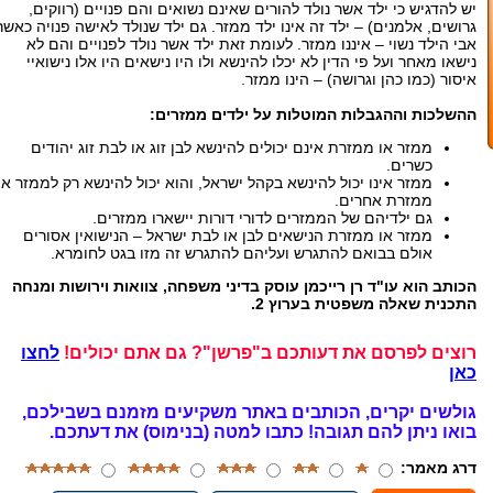
יש להדגיש כי ילד אשר נולד להורים שאינם נשואים והם פנויים (רווקים,
גרושים, אלמנים) – ילד זה אינו ילד ממזר. גם ילד שנולד לאישה פנויה כאשר
אבי הילד נשוי – איננו ממזר. לעומת זאת ילד אשר נולד לפנויים והם לא
נישאו מאחר ועל פי הדין לא יכלו להינשא ולו היו נישאים היו אלו נישואיי
איסור (כמו כהן וגרושה) – הינו ממזר.
ההשלכות וההגבלות המוטלות על ילדים ממזרים:
ממזר או ממזרת אינם יכולים להינשא לבן זוג או לבת זוג יהודים
כשרים.
ממזר אינו יכול להינשא בקהל ישראל, והוא יכול להינשא רק לממזר או
ממזרת אחרים.
גם ילדיהם של הממזרים לדורי דורות יישארו ממזרים.
ממזר או ממזרת הנישאים לבן או לבת ישראל – הנישואין אסורים
אולם בבואם להתגרש ועליהם להתגרש זה מזו בגט לחומרא.
הכותב הוא עו"ד רן רייכמן עוסק בדיני משפחה, צוואות וירושות ומנחה
התכנית שאלה משפטית בערוץ 2.
רוצים לפרסם את דעותכם ב"פרשן"? גם אתם יכולים!
לחצו
כאן
גולשים יקרים, הכותבים באתר משקיעים מזמנם בשבילכם,
בואו ניתן להם תגובה!
כתבו למטה (בנימוס) את דעתכם.
דרג מאמר: