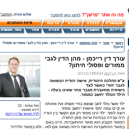
מה זה אתר "פרשן"?
שלום אורח,
(התחבר)
לחצו כאן להסבר
פינת הכותבים
ראשי
>
אחר
>
חוק ומשפט
>
עורך דין רייכמן - מהן הדין לגבי ממזרים ופסולי
חיתון?
עורך דין רייכמן - מהן הדין לגבי
ממזרים ופסולי חיתון?
מאת:
רן רייכמן
19/03/14 (10:12)
ע"פ ההלכה היהודית, אישה יהודיה הנשואה
לגבר יהודי כאשר לצד
נישואיה מתעברת מגבר אחר שאינו בעלה -
הילד הנולד יחשב כממזר.
ילד אשר נולד לאב שנשא בחיי אשתו את אחותה
מס' צפיות - 22
או קיים עמה יחסי אישות ייחשב ממזר.
דירוג ממוצע -
רוצה לומר: ילד הינו ממזר רק אם הקשר בין הוריו
לדף האישי של רן רייכמן
היה עבירה בבחינת ערווה ממן התורה.
המועד הקובע הוא מועד ההתעברות, היינו באם
במועד ההתעברות האישה היתה נשואה אם לאו - ולא במועד הלידה!