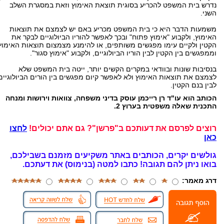
נדרש בית המשפט להכריע בסוגית תוצאת האימוץ וזאת במסגרת השלב
השני.
משמעות הדבר היא כי בית המשפט מכריע באם יש לצמצם את תוצאות
האימוץ, ולקבוע "אימוץ פתוח" ובכך לאפשר להוריו הביולוגיים לבקר את
הקטין ולקיים עימו מפגשים משותפים, או להימנע מצמצום תוצאות האימוץ
וממפגשים בין הקטין לבין הוריו הביולוגיים, ולקבוע "אימוץ סגור".
בנסיבות שונות ובוודאי במקרים הקשים יותר, ייטה בית המשפט שלא
לצמצם את תוצאות האימוץ ולא לאפשר קיום מפגשים בין הורים הביולוגיים
לבין בנם הקטין.
הכותב הוא עו"ד רן רייכמן עוסק בדיני משפחה, צוואות וירושות ומנחה
התכנית שאלה משפטית בערוץ 2.
רוצים לפרסם את דעותכם ב"פרשן"? גם אתם יכולים!
לחצו
כאן
גולשים יקרים, הכותבים באתר משקיעים מזמנם בשבילכם,
בואו ניתן להם תגובה!
כתבו למטה (בנימוס) את דעתכם.
דרג מאמר: