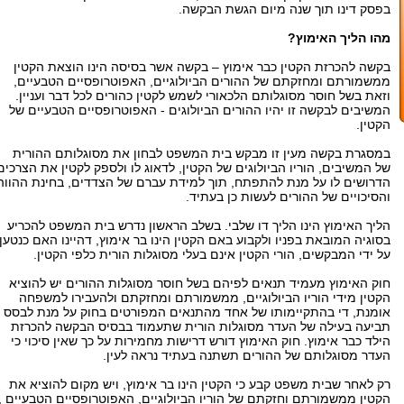
בפסק דינו תוך שנה מיום הגשת הבקשה.
מהו הליך האימוץ?
בקשה להכרזת הקטין כבר אימוץ – בקשה אשר בסיסה הינו הוצאת הקטין
ממשמורתם ומחזקתם של ההורים הביולוגיים, האפוטרופסיים הטבעיים,
וזאת בשל חוסר מסוגלותם הלכאורי לשמש לקטין כהורים לכל דבר ועניין.
המשיבים לבקשה זו יהיו ההורים הביולוגים - האפוטרופסיים הטבעיים של
הקטין.
במסגרת בקשה מעין זו מבקש בית המשפט לבחון את מסוגלותם ההורית
של המשיבים, הוריו הביולוגים של הקטין, לדאוג לו ולספק לקטין את הצרכים
הדרושים לו על מנת להתפתח, תוך למידת עברם של הצדדים, בחינת ההווה
והסיכויים של ההורים לעשות כן בעתיד.
הליך האימוץ הינו הליך דו שלבי. בשלב הראשון נדרש בית המשפט להכריע
בסוגיה המובאת בפניו ולקבוע באם הקטין הינו בר אימוץ, דהיינו האם כנטען
על ידי המבקשים, הורי הקטין אינם בעלי מסוגלות הורית כלפי הקטין.
חוק האימוץ מעמיד תנאים לפיהם בשל חוסר מסוגלות ההורים יש להוציא
הקטין מידי הוריו הביולוגיים, ממשמורתם ומחזקתם ולהעבירו למשפחה
אומנת, די בהתקיימותו של אחד מהתנאים המפורטים בחוק על מנת לבסס
תביעה בעילה של העדר מסוגלות הורית שתעמוד בבסיס הבקשה להכרזת
הילד כבר אימוץ. חוק האימוץ דורש דרישות מחמירות על כך שאין סיכוי כי
העדר מסוגלותם של ההורים תשתנה בעתיד נראה לעין.
רק לאחר שבית משפט קבע כי הקטין הינו בר אימוץ, ויש מקום להוציא את
הקטין ממשמורתם וחזקתם של הוריו הביולוגיים, האפוטרופסיים הטבעיים ,