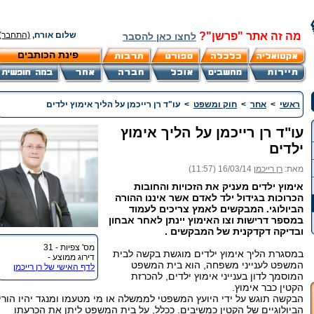
מה זה אתר "פרשן"?
שלום אורח,
(התחבר)
לחצו כאן להסבר
פינת הכותבים
ראשי
>
אחר
>
חוק ומשפט
>
עו"ד רן רייכמן על הליך אימוץ ילדים
עו"ד רן רייכמן על הליך אימוץ
ילדים
מאת:
רן רייכמן
16/03/14 (11:57)
אימוץ ילדים מעניק את הזכויות והחובות
הכרוכות בגידול ילד לאדם אשר איננו ההורה
הביולוגי. המבקשים לאמץ צריכים לעמוד
במספר דרישות וצו האימוץ יינתן לאחר אבחון
ובדיקה דקדקנית של המבקשים .
מס' צפיות - 31
במסגרת הליך אימוץ ילדים מוגשת בקשה לבית
דירוג ממוצע -
המשפט לענייני משפחה, הוא בית המשפט
לדף האישי של רן רייכמן
המוסמך לדון בענייני אימוץ ילדים, להכרזת
הקטין כבר אימוץ.
הבקשה תוגש על ידי היועץ המשפטי לממשלה או מי מטעמו ומנגד יהיו הוריו
הביולוגיים של הקטין כמשיבים. ככלל, על בית המשפט ליתן את הכרעתו