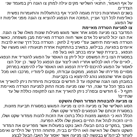
על אף האמור, התנאי השלישי מקים עילה למתן צו הגנה רק במעמד שני
הצדדים.
בשנים האחרונות ניכרת מגמה להכיר אף בהתעללות והתעמרות נפשית
כאלימות לכל דבר ועניין ,המזכה את הנפגע להוציא צו הגנה מפני אלימות זו
של הפוגע.
צו למניעת הטרדה מאיימת
המדובר בצו מניעה מסוג אחר אשר מוגש מעילות שונות מאלו של צו הגנה.
את הצו יכול להגיש כל אדם אשר חווה הטרדה מאיימת מבן משפחה, כאשר
הטרדה מאיימת תיחשב עפ"י סעיף 2 לחוק : הטרדה בכל דרך שהיא לרבות
איומים בפגיעה, בבילוש, במארב בהתחקות אחרת תנועותיו ו/או מעשיו של
הנפגע , ביצירת קשר עימו בכתב ו/או בעל פה .
במסגרת הצו בית המשפט יכול ליתן צו האוסר על הפוגע להטריד את הנפגע
, לאיים עליו ו/או לבלוש אחריו ו/או ליצור עם הנפגע כל קשר. כן יוכל הצו
לאסור על הפוגע להיכנס לדירת הנפגע ו/או האוסר עליו להימצא במרחק
מסויים מדירתו של הנפגע, ממקום עבודתו, מקום לימודיו ,מרכבו ו/או מכל
מקום אחר שהנפגע נוהג להימצא בו בקביעות.
במובחן מצו הגנה שתוקפו עד 3 חודשים ובנסיבות מיוחדות ניתן להאריך א
הצו בסך הכל עד שנה, הרי שצו מניעה מכוח החוק למניעת הטרדה מאיימת
תקף ל - 6 חודשים ובסה"כ ניתן להאריך את הצו לתקופה כוללת של עד
שנתיים!
צו מניעה להבטחת המדור השלו והשקט
הסוג השלישי של צו מניעה הינו צו מניעה המוגש במסגרת תביעת מזונות,
במסגרת זכותם של הנפגעים למדור שקט ושלו.
הכלל הוא כי המושג מזונות כולל בתוכו את הזכות להנות ממדור שקט ושלו,
היינו הזכות לנהל את החיים באופן שלו וללא הפרעה.
משכך ,במקרים בהם הבעל/ האב נוקט בפעולות אשר מפריעים את המדור
השקט והשלו של האישה ו/או הילדים בבית, פתוחה הדרך של הילדים ואימם
לעתור לביהמ"ש בבקשה לצו מניעה אשר יאסור על האב/ הבעל לבצע