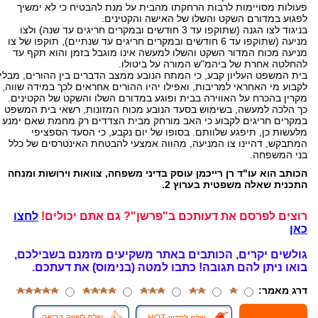
פעולות מסויימות לרבות הרחקתו מהבית על מנת להבטיח כי לא ימשיך
לפגוע במדורם השקט והשלו של האישה והקטינים.
בניגוד לצו הגנה (שתוקפו עד 3 חודשים ובמקרים חריגים עד שנה) ולצו
מניעה (שתוקפו עד 6 חודשים ובמקרים חריגים עד שנתיים), תוקפו של צו
מניעה מכוח המדור השקט והשלו למעשה אינו מוגבל בזמן והוא תקף עד
להחלטה אחרת של ביהמ"ש המורה על ביטולו.
בית המשפט העליון קבע, כי המתח הנובע ממצב הדברים בין ההורים, מבלי
לקבוע מי האחראי למריבות, ואפילו יהיו ההורים אחראים לכך במידה שווה,
מקרין בהכרח על האווירה בבית ופוגע במדורם השלו והשקט של הקטינים.
כך הלכה למעשה, בשימוש בסעד הנובע מכוח המזונות, רשאי בית המשפט
במקרים חריגים לקבוע כי האב מורחק מבית הצדדים רק מחמת שאם ימנע
מלעשות כן, תיפגע שלוותם. בסופו של יום נקבע, כי הסעד הספציפי
המתבקש, דהיינו צו המניעה, מהווה אמצעי להבטחת האינטרסים של כלל
בני המשפחה.
הכותב הוא עו"ד רן רייכמן עוסק בדיני משפחה, צוואות וירושות ומנחה
התכנית שאלה משפטית בערוץ 2.
רוצים לפרסם את דעותכם ב"פרשן"? גם אתם יכולים!
לחצו
כאן
גולשים יקרים, הכותבים באתר משקיעים מזמנם בשבילכם,
בואו ניתן להם תגובה!
כתבו למטה (בנימוס) את דעתכם.
דרג מאמר: