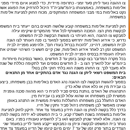
צו ההגנה נועד ליתן סעד זמני- כתרופה מיידית, כדי למנוע איום מיידי מפני
אלימות במשפחה, באמצעותו ביהמ"ש/ביה"ד היכול להרחיק את הפוגע אשר
נקט באלימות במי מבני המשפחה המותקפים, מכוח החוק למניעת אלימות
במשפחה.
חוק למניעת אלימות במשפחה קובע שלושה תנאים בהם ייעתר בית המשפט
לבקשת מתן הצו. המכנה המשותף לכל אחד מהמקרים שיקימו עילה
למבקש צו ההגנה ,הוא העיתוי בו מוגשת הבקשה לבית המשפט.
נדרש, כי אירוע האלימות יתרחש בסמוך למועד בו פנה העותר לצו הגנה
לבית המשפט, דהיינו, "להכות בברזל בעודו חם", ולהימנע מפנייה לבית
המשפט זמן רב לאחר אירוע האלימות, שכן קיים חשש כי השיהוי ישמיט את
העילה העומדת בבסיס הפנייה לבית המשפט.
בכל מקרה המדובר בצו קצוב בזמן עד 3 חודשים ,כאשר בנסיבות מיוחדות
ביהמ"ש יוכל להאריך הצו ב - 3 חודשים נוספים ועד לתקופה כוללת של שנה
ולא מעבר לכך. צו החורג משנה הוא בלתי חוקי ולכן בטל!
בית המשפט רשאי ליתן צו הגנה נגד אדם בהתקיים אחד מן התנאים
הבאים:
בסמוך להגשת הבקשה לצו ההגנה נהג האדם באלימות בבן משפחתו, ביצע
בו עבירת מין או כלא אותו שלא כדין.
התנהגותו של האדם ,נותנת בסיס סביר להניח כי הוא מהווה סכנה גופנית
ממשית לבן משפחתו או שהוא עלול לבצע בו עבירות מין.
האדם התעלל בבן משפחתו התעללות נפשית ממשית או התנהג באופן
שאינו מאפשר לבן משפחתו ניהול סביר ותקין של חייו.
בדרך כלל בקשה למתן צו הגנה תידון במעמד צד אחד. תיקון לחוק למניעת
אלימות במשפחה בשנת תשס"ז קבע, כי בית המשפט לא ידחה בקשה למתן
צו הגנה, אלא לאחר שנתן למבקש ו/או ב"כ להשמיע טענותיו בפניו. באם
נעתר בית המשפט לבקשה וניתן צו כמבוקש ייקבע מועד לדיון במעמד שני
הצדדים בתוך פרק זמן של עד 7 ימים מיום קיומו של הדיון במעמד צד אחד.