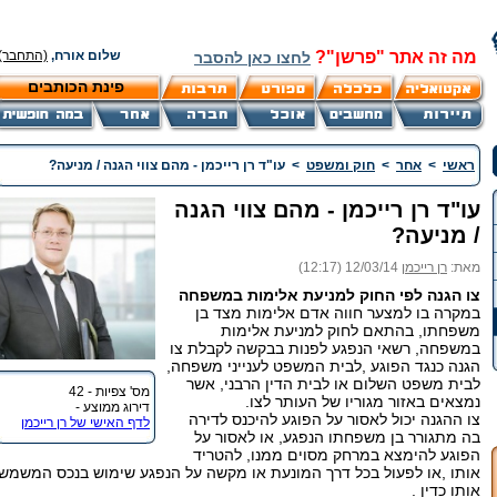
מה זה אתר "פרשן"?
שלום אורח,
(התחבר)
לחצו כאן להסבר
פינת הכותבים
ראשי
>
אחר
>
חוק ומשפט
>
עו"ד רן רייכמן - מהם צווי הגנה / מניעה?
עו"ד רן רייכמן - מהם צווי הגנה
/ מניעה?
מאת:
רן רייכמן
12/03/14 (12:17)
צו הגנה לפי החוק למניעת אלימות במשפחה
במקרה בו למצער חווה אדם אלימות מצד בן
משפחתו, בהתאם לחוק למניעת אלימות
במשפחה, רשאי הנפגע לפנות בבקשה לקבלת צו
הגנה כנגד הפוגע ,לבית המשפט לענייני משפחה,
לבית משפט השלום או לבית הדין הרבני, אשר
מס' צפיות - 42
נמצאים באזור מגוריו של העותר לצו.
דירוג ממוצע -
צו ההגנה יכול לאסור על הפוגע להיכנס לדירה
לדף האישי של רן רייכמן
בה מתגורר בן משפחתו הנפגע, או לאסור על
הפוגע להימצא במרחק מסוים ממנו, להטריד
אותו ,או לפעול בכל דרך המונעת או מקשה על הנפגע שימוש בנכס המשמש
אותו כדין .