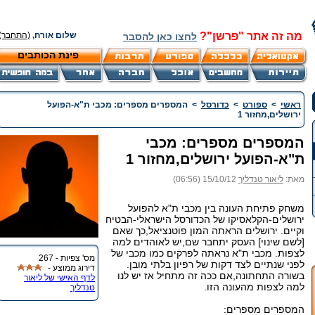
מה זה אתר "פרשן"?
שלום אורח,
(התחבר)
לחצו כאן להסבר
פינת הכותבים
ראשי
>
ספורט
>
כדורסל
>
המספרים מספרים: מכבי ת"א-הפועל
ירושלים,מחזור 1
המספרים מספרים: מכבי
ת"א-הפועל ירושלים,מחזור 1
מאת:
ליאור טנדליך
15/10/12 (06:56)
משחק פתיחת העונה בין מכבי ת"א להפועל
ירושלים-הקלאסיקו של הכדורסל הישראלי-הבטיח
וקיים. ירושלים הראתה המון פוטנציאל,כך שאם
[לשם שינוי] העסק יתחבר שם,יש לאוהדים למה
לצפות. מכבי ת"א נראתה לפרקים כמו מכבי של
מס' צפיות - 267
לפני שנתיים לצד דקות של רפיון בלתי מובן.
דירוג ממוצע -
בשורה התחתונה,אם ככה זה מתחיל אז יש לנו
לדף האישי של ליאור
למה לצפות מהעונה הזו.
טנדליך
המספרים מספרים: