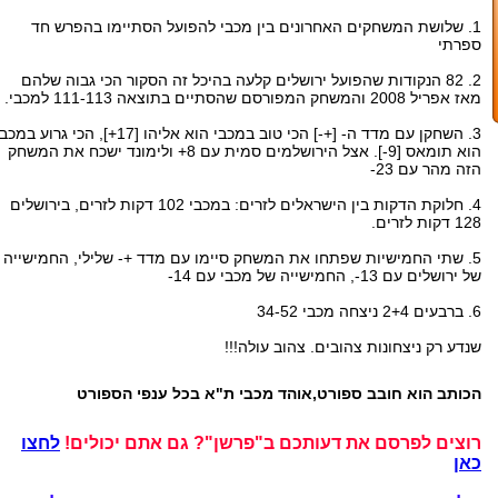
1. שלושת המשחקים האחרונים בין מכבי להפועל הסתיימו בהפרש חד
ספרתי
2. 82 הנקודות שהפועל ירושלים קלעה בהיכל זה הסקור הכי גבוה שלהם
מאז אפריל 2008 והמשחק המפורסם שהסתיים בתוצאה 111-113 למכבי.
3. השחקן עם מדד ה- [+-] הכי טוב במכבי הוא אליהו [17+], הכי גרוע במ
הוא תומאס [9-]. אצל הירושלמים סמית עם 8+ ולימונד ישכח את המשחק
הזה מהר עם 23-
4. חלוקת הדקות בין הישראלים לזרים: במכבי 102 דקות לזרים, בירושלים
128 דקות לזרים.
5. שתי החמישיות שפתחו את המשחק סיימו עם מדד +- שלילי, החמישייה
של ירושלים עם 13-, החמישייה של מכבי עם 14-
6. ברבעים 2+4 ניצחה מכבי 34-52
שנדע רק ניצחונות צהובים. צהוב עולה!!!
הכותב הוא חובב ספורט,אוהד מכבי ת"א בכל ענפי הספורט
רוצים לפרסם את דעותכם ב"פרשן"? גם אתם יכולים!
לחצו
כאן