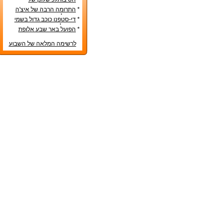
הנבחרות הסקנדינביות
*
התרומה הרבה של איצ'ה
מנחם לקידום ענף הספורט
*
די-סטפנו כוכב גדול בשמי
הכדורגל האירופי
*
הפועל באר שבע אלופת
המדינה
לרשימה המלאה של השבוע