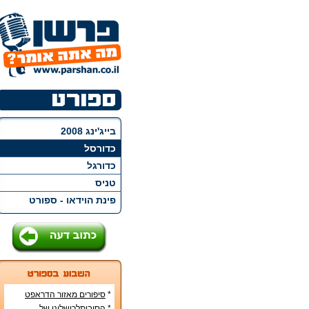
בייג'ינג 2008
כדורסל
כדורגל
טניס
פינת הוידאו - ספורט
*
סיפורים מאזור הדראפט
האמריקני
*
הסיבותלכישלונן של