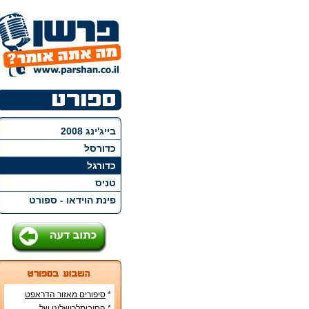
בייג'ינג 2008
כדורסל
כדורגל
טניס
פינת הוידאו - ספורט
*
סיפורים מאזור הדראפט
האמריקני
*
הסיבותלכישלונן של