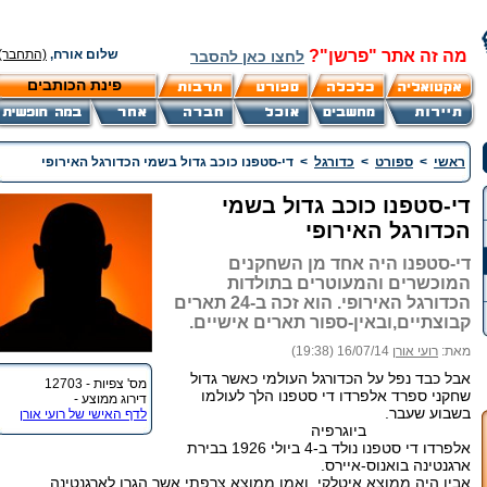
מה זה אתר "פרשן"?
שלום אורח,
(התחבר)
לחצו כאן להסבר
פינת הכותבים
ראשי
>
ספורט
>
כדורגל
>
די-סטפנו כוכב גדול בשמי הכדורגל האירופי
די-סטפנו כוכב גדול בשמי
הכדורגל האירופי
די-סטפנו היה אחד מן השחקנים
המוכשרים והמעוטרים בתולדות
הכדורגל האירופי. הוא זכה ב-24 תארים
קבוצתיים,ובאין-ספור תארים אישיים.
מאת:
רועי אורן
16/07/14 (19:38)
אבל כבד נפל על הכדורגל העולמי כאשר גדול
מס' צפיות - 12703
שחקני ספרד אלפרדו די סטפנו הלך לעולמו
דירוג ממוצע -
בשבוע שעבר.
לדף האישי של רועי אורן
ביוגרפיה
אלפרדו די סטפנו נולד ב-4 ביולי 1926 בבירת
ארגנטינה בואנוס-איירס.
אביו היה ממוצא איטלקי ,ואמו ממוצא צרפתי אשר הגרו לארגנטינה