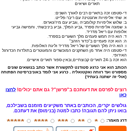
תארים ושיאים
די-סטפנו זכה בתארים רבים לאורך השנים:
א: שתי אליפויות ארגנטינה עם ריבר-פלייט.
ב: שלוש אליפויות קולומביה ,וגביע עם מיז'ונארוס.
ג: שמונה אליפויות ספרד ,גביע המלך, גביע ביניבשתי, וחמישה גביעי
אלופות עם ריאל מדריד.
ד: הוא היה חמש פעמים מלך השערים בספרד.
ה: הוא זכה פעמיים ב"כדור הזהב"
ו: הוא היה מלך השערים של ריאל מדריד וליגת האלופות.
די-סטפנו היה אחד מן השחקנים המוכשרים והמעוטרים בתולדות הכדורגל
האירופי.
הוא זכה ב-24 תארים קבוצתיים,ובאין-ספור תארים אישיים.
הכותב הוא אני כרגע סטודנט לתקשורת אשר כותב בנושאים שונים
מספורט ועד רווחה ואקטואליה . כרגע אני לומד באוניברסיטה הפתוחה
(אולי זה ישתנה בעתיד)
רוצים לפרסם את דעותכם ב"פרשן"? גם אתם יכולים!
לחצו
כאן
גולשים יקרים, הכותבים באתר משקיעים מזמנם בשבילכם,
בואו ניתן להם תגובה!
כתבו למטה (בנימוס) את דעתכם.
דרג מאמר: