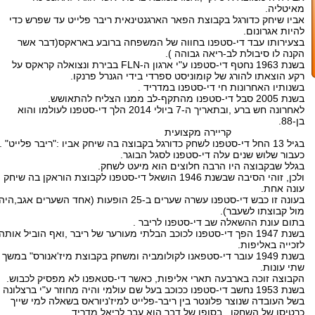
מאיטליה.
אביו שיחק כדורגל בקבוצת הפאר הארגנטינאית ריבר פלייט עד שפרש כדי
להיות אגרונום.
בצעירותו עבד די-סטפנו בחווה של המשפחה ברובע באראקס(דבר אשר
הקנה לו סיבולת לב-ריאה גבוהה ).
בשנת 1963 נחטף די-סטפנו ע"י ארגון ה-FLN בבירת ונצואלה קראקס על
רקע הוצאתו להורג של קומוניסט ספרדי בידי הגנרל פרנקו.
בשנותיו האחרונות חי די-סטפנו במדריד .
בשנת 2005 סבל די-סטפנו מהתקף-לב ממנו הצליח להתאושש.
לאחרונה חש ברע ,ובתאריך ה-7 ביולי 2014 הלך די-סטפנו לעולמו והוא
בן-88.
קריירה מקצועית
בגיל 13 החל די-סטפנו לשחק כדורגל בקבוצה בה שיחק אביו :"ריבר פלייט" .
כעבור שלוש שנים עלה די-סטפנו לסגל הבוגר.
בגלל שבקבוצה היו הרבה חלוצים הוא מיעט לשחק.
ולכן, זוהי הסיבה שבשנת 1946 הושאל די-סטפנו לקבוצת הוראקן בה שיחק
עונה אחת.
בעונה זו כבש די-סטפנו עשרה שערים ב-25 הופעות (אחד השערים אגב,היה
מול קבוצתו לשעבר).
בתום עונת ההשאלה שב די-סטפנו לריבר .
בשנת 1947 הפך די-סטפנו לכוכב הבלתי מעורער של ריבר ,ואף הוביל אותה
לזכייה באליפות.
בשנת 1949 עובר די-סטפאנו לקולומביה ומשחק בקבוצת מיז'אנורס" במשך
שתי עונות.
הקבוצה זוכה בארבעה תארי אליפות, כאשר די-סטאפנו לא מפסיק לכבוש.
בשנת 1953 נחשב די-סטפנו ככוכב בעל שם עולמי והיה מחוזר ע"י ברצלונה .
בשל העובדה שנוצר פלונטר בין ריבר-פלייט למיז'ניוראס בשאלה למי שייך
כרטיסו של השחקן , בסופו של דבר הוא עבר לריאל מדריד .