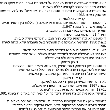
ריאל-מדריד השתדרגה בזכות מעברם של די-סטפנו ושחקן הכנף פאקו חנטה
והפכה מקבוצה עלובה לקבוצה זוללת תארים.
את הקריירה המקצועית סיים די-סטפנו בקבוצת "אספניול" עד לרגע פרישתו
ממשחק בשנת 1966.
קריירה בינלאומית
לדי-סטפנו היו שש הופעות עם נבחרת ארגנטינה (הכוללות בין-השאר זכייה
ב"קופה אמריקה" בשנת 1947).
הוא שיחק פעמיים במדי נבחרת קולומביה.
והיו לו 31 הופעות במדי ספרד.
די-סטפנו לא זכה לשחק כלל בטורניר הגביע העולמי משלל סיבות:
בשנת 1950 החרימה ארנטינה את הטורניר בשל העובדה שלא זכתה לארח
אותו.
ב1954 לא הרשתה לו פיפ"א להיכלל בסגל ספרד למונדיאל.
ב-1958 לא העפילה ספרד לטורניר הגביע העולמי אשר נערך בשוודיה.
ב-1962 היה די-סטפנו פצוע ולא נסע לצילה.
סגנון משחק
די-סטפנו ניחן במשחק ראש מצויין ,ובבעיטה מלאה בשתי הרגליים.
הוא ידע להתמקם ברחבה ולדעת לתת את הגול ברגע המתאים .
הייתה לו יכולת פריצה מדהימה מן האמצע ומן האגפים .
קריירת אימון
לאחר פרישתו ממשחק הפך די-סטפנו למאמן.
בשנת 1967 הוא אימן את הקבוצה הספרדית אלצ'ה.
ב1970 חזר לארגנטינה ואימן את בוקה ג'וניורס.
בהמשך אימן את קבוצת נעוריו "ריבר פלייט" עמה זכה באליפות ב
.
בהמשך אימן גם את הקבוצות הספרדיות :"ולנסיה" עמה זכה באליפות
ספרד ובגביע אירופה למחזיקות גביע ,"ראיו ואייקנו",ו"ריאל מדריד".
הוא אימן גם את קבוצת הפאר הפורטוגלית "ספורטינג ליסבון".