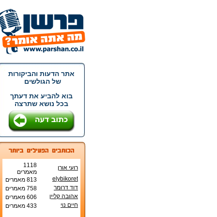
אתר הדעות והביקורות
של הגולשים
בוא להביע את דעתך
בכל נושא שתרצה
1118
רועי אורן
מאמרים
elybikoret
813 מאמרים
דוד דרומר
758 מאמרים
אהובה קליין
606 מאמרים
חיים נוי
433 מאמרים