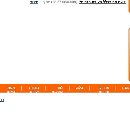
לשם מה בכלל תעודת בגרות?
(18:37 06/03/08)
מתוך -
חינוך
קנון
|
מדריכי
|
בלוג
|
לוח
|
הצגות
|
מפת
תיירות
הופעות
ילדים
האתר
בני