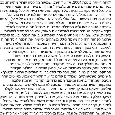
לקחה הייתה בעונת 2004, אז עוד חשבו שמאור מליקסון יפרוץ מתישהו. כב
כמה שנים שאומרים שם שהם ב"בנייה" ומורידים ציפיות, והתוצאה היא
שארסנל מסתפקת בבינוניות של המקום השלישי-רביעי. ארסנל קבוצה צעירה
מדי, כידוע, וזה מוביל לבעיות האופי ולנאיביות, שבלעדיהם ארסנל אולי
הייתה מנצחת שלשום ואולי אולי לגמר ליגת האלופות (דגש על אולי). הגישה
שלהם היא של ציפיות נמוכות, וזה לא מספיק עבור קבוצה כמו ארסנל,
שהייתה הטובה באנגליה בתחילת המילניום. ארסנל תהיה חייבת להביא
בקיץ שחקנים מנוסים שישנו לארסנל את האופי, ובעיקר להתחיל להעלות
ציפיות, שלא שוב יהיו מופתעים אחרי שפתחו טוב את העונה. בעונה שעברה
ארסנל לפחות החזיקה מעמד כ-30 משחקים וסיימה את העונה 4 נק' פחות
מהפסגה, אחרי שחלק גדול מהעונה הייתה בפסגה - ולמרות שלא הגיעה
למאבק רציני בסוף העונה לפחות הייתה תחושה שיש מגמה חיובית. הבעיה
היא שהשנה ארסנל לא עמדה במבחן ההמשכיות, דרכה במקום ואפילו
נחלשה ביחס לעונה שעברה. ארסנל נשארה בתמונת הצמרת פחות
מחודשיים, ורוב העונה עמדה מינוס 10 מהפסגה, פחות או יותר. ארסנל
מיצתה את תהליך הבנייה שלא מתקדם, ותהיה חייבת לצרף שחקנים
מנוסים יותר, בעיקר בעמדות השוער, המגן השמאלי והחלוץ. הקישור
ההתקפי מספיק עמוק וטוב, אבל כדי להיאבק ע
5 שינויים משמעותיים, שכוללים קודם כל עוד חלוץ דומיננטי, מגן טוב יותר
מגיבס, שמחורר בהגנה ומאבד המון כדורים, תוך כדי תרומה עלובה
בהתקפה, שוער במקום אלמוניה, שנפצע לא מעט ולא יציב, ובלם, במקום
וויליאם גאלאס המזדקן, שיחזיק את תפקיד הבלם האחורי ויאפשר לקולו
טורה לצאת קדימה עם הכדור, כמו שהוא נוהג לעשות - כלומר, שינויים
בעיקר בחלק האחורי. אבל מעבר לזה, ארסנל תצטרך שינוי מתחיל, ולהפסיק
לחשוב כמו אנדרדוגית. ארסן ונגר כבר הוכיח שהוא יכול להביא את ארסנל
לתארים, אך זה כבר מוצה. ארסנל תהיה חייבת לחזק משמעותית את הסגל,
לעשות זעזוע ולחשוב על האליפות. מעבר לכך, ארסנל תהיה חייבת לשנות
את הגישה ההתקפית של ונגר, שבנה בארסנל כדורגל "רומנטי" - אך כזה שלא