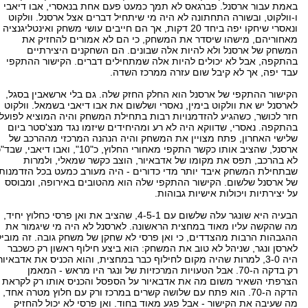
באמת עבור ארסנל. פברגאס לא תמך כמעט פעם אחת בנאסרי, אבו דיאבי
ו-וולקוט, ובשורה התחתונה לא היה מי שיתחיל דברים אצל ארסנל. וולקוט
ונאסרי שיחקו יפה ביחד 20 דקות, אך הם חייבים עושי משחק ואינטליגנציה
מאחוריהם, מישהו שיסדר את המשחק, כי הם לא אמורים להחזיק את
המשחק של ארסנל ולא להיות אלה שבונים. הם השחקנים היצירתיים
בהתקפה, אבל לא יכולים להיות אלה שמתחילים דברים. הקישור ההתקפי
עבד יפה, אך לא קיבל שום עזרה ממרכז השדה.
הקישור ההתקפי של ארסנל הוא החלק החזק שלה. גם בלי ארשאבין בסגל,
לארסנל יש את וולקוט בימין, נאסרי ושלשום את אבו דיאבי בשמאל. וולקוט
חזר לכושר, כשהגיע להזדמנויות רבות בתחילת המשחק והיה המוציא לפועל
בהתקפה. נאסרי, שדווקא היה לא רע ומהיחידים שיזמו נגד מנצ'סטר ביום
שלישי האחרון, פתח מצויין את המשחק והיה הנהנה המרכזי מההרכב של
ארסנל, שהציב אותו כקשר התקפי מאחורי החלוץ, כ"10", ואבו דיאבי, שב
לא בהרכב, תפס את מקומו של אדבאיור, הוצב כקשר שמאלי, ולמרות
שבתחילת המשחק איבד יותר מדי כדורים - היה מעורב כמעט בכל הזדמנות
של ארסנל שלשום. הקישור ההתקפי שלה הוא מהטובים באירופה, ומבוסס
על יצירתיות ויכולות אישיות גבוהות.
הבעיה היא שונגר עלה שלשום עם 4-5-1, שהציב את ואן פרסי כחלוץ יחיד,
מה שהקשה עליו מאוד במחצית הראשונה. לארסנל לא היה מי שיגמור את
ההגבהות הרבות מהצדדים, כי ואן פרסי לא שחקן של משחק גובה. זה מוביל
לארסן ונגר, שניהל לא טוב את המשחק: הוא ביצע חילוף ראשון רק כשכבר
היה 3-0, למרות שהיה מקום לחילוף כבר במחצית, והוא הכניס את אדבאיור
רק בדקה ה-70. אבל הטעויות המרכזיות של ונגר היו מראש - המאמן
הצרפתי השאיר משום מה את אדבאיור על הספסל והכניס אותו רק לקראת
הדקה ה-70. הוא פתח עם שלושה קשרים במרכז ורק עם חלוץ מטרה אחד,
מה שעיבה את הקישור - אבל פגע מאוד בחוד. ואן פרסי לא יכול להחזיק