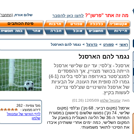
מה זה אתר "פרשן"?
שלום אורח,
(התחבר)
לחצו כאן להסבר
פינת הכותבים
ראשי
>
ספורט
>
כדורגל
>
נגמר להם הארסנל
נגמר להם הארסנל
ארסנל - צ'לסי: עד יום שלישי ארסנל
הייתה בכושר מצויין, אך ההפסדים
למנצ'סטר באירופה וצ'לסי בליגה (4-1)
גמרו לה סופית את העונה. על הבעיות
של ארסנל והשינויים שצ'לסי צריכה
לעשות בקיץ.
מאת:
עמנואל שלמון
12/05/09 (01:26)
מס' צפיות - 262
ארסנל (מקום רביעי, 68 נק') וצ'לסי (מקום
דירוג ממוצע -
שלישי, 74 נק') נפגשו שלשום (ראשון) במסגרת
לדף האישי של עמנואל
המחזור ה-36 של הליגה האנגלית במאבק על
שלמון
המקום השלישי, כמה ימים אחרי ששתיהן איבדו
את הסיכוי לתואר משמעותי.