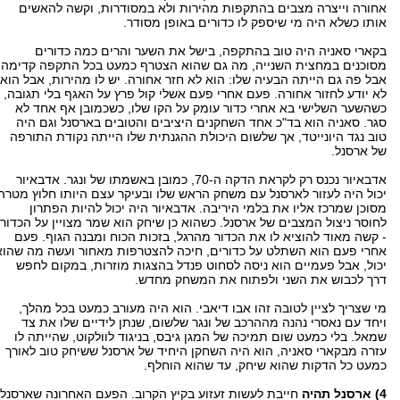
אחורה וייצרה מצבים בהתקפות מהירות ולא במסודרות, וקשה להאשים
אותו כשלא היה מי שיספק לו כדורים באופן מסודר.
בקארי סאניה היה טוב בהתקפה, בישל את השער והרים כמה כדורים
מסוכנים במחצית השנייה, מה גם שהוא הצטרף כמעט בכל התקפה קדימה,
אבל פה גם הייתה הבעיה שלו: הוא לא חזר אחורה. יש לו מהירות, אבל הוא
לא יודע לחזור אחורה. פעם אחרי פעם אשלי קול פרץ על האגף בלי תגובה,
כשהשער השלישי בא אחרי כדור עומק על הקו שלו, כשכמובן אף אחד לא
סגר. סאניה הוא בד"כ אחד השחקנים היציבים והטובים בארסנל וגם היה
טוב נגד היונייטד, אך שלשום היכולת ההגנתית שלו הייתה נקודת התורפה
של ארסנל.
אדבאיור נכנס רק לקראת הדקה ה-70, כמובן באשמתו של ונגר. אדבאיור
יכול היה לעזור לארסנל עם משחק הראש שלו ובעיקר עצם היותו חלוץ מטרה
מסוכן שמרכז אליו את בלמי היריבה. אדבאיור היה יכול להיות הפתרון
לחוסר ניצול המצבים של ארסנל. כשהוא כן שיחק הוא שמר מצויין על הכדור
- קשה מאוד להוציא לו את הכדור מהרגל, בזכות הכוח ומבנה הגוף. פעם
אחרי פעם הוא השתלט על כדורים, חיכה להצטרפות מאחור ועשה מה שהוא
יכול, אבל פעמיים הוא ניסה לסחוט פנדל בהצגות מוזרות, במקום לחפש
דרך לכבוש את השני ולפתוח את המשחק מחדש.
מי שצריך לציין לטובה זהו אבו דיאבי. הוא היה מעורב כמעט בכל מהלך,
ויחד עם נאסרי נהנה מההרכב של ונגר שלשום, שנתן לידיים שלו את צד
שמאל. בלי כמעט שום תמיכה של המגן גיבס, בניגוד לוולקוט, שהייתה לו
עזרה מבקארי סאניה, הוא היה השחקן היחיד של ארסנל ששיחק טוב לאורך
כמעט כל הדקות שהוא שיחק, עד שהוא הוחלף.
4) ארסנל תהיה
חייבת לעשות זעזוע בקיץ הקרוב. הפעם האחרונה שארסנל