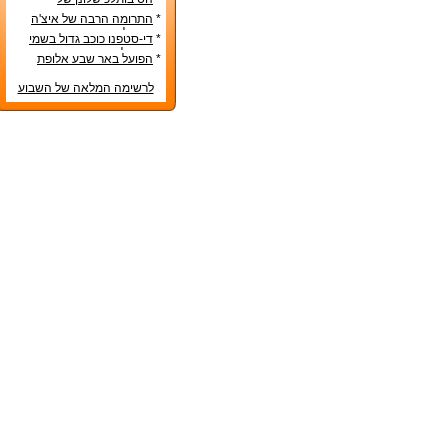
הנבחרות הסקנדינביות
*
התרומה הרבה של איצ'ה
מנחם לקידום ענף הספורט
*
די-סטפנו כוכב גדול בשמי
הכדורגל האירופי
*
הפועל באר שבע אלופת
המדינה
לרשימה המלאה של השבוע