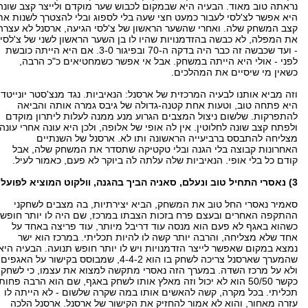
נראתה טוב מאוד. הבעיה היא שבמקום לכבוש שער מוקדם ולייצר קצב שונה
היא אפשר לצ'לסי לעבור כמעט חצי שעה בלי לספוג ובלי להצטרך לשנות את
קצב המשחק שלה. ואחרי שהשער הראשון של צ'לסי הגיעה, ארסנל לא עצרה
את המפלה, לא כבשה בהזדמנויות שהיו לו בן השער הראשון לשני של צ'לסי
- ועד שכבשה זה כבר היה בדקה ה-70 ובפיגור 3-0. אם היא הייתה כובשת
לפני - אולי היא הייתה במשחק. אבל אי אפשר כשמחטיאים כ"כ הרבה,
כשאין מי שיסיים את המהלכים.
וזה מביא אותנו לבעיה המרכזית של ארסנל: הנאיביות. נגד מנצ'סטר יונייטד
היא פתחה טוב, וטעות אחת קטנה-גדולה של גיבס גמרה אותה והביאה
להתפרקות. שלשום ניצול המצבים הגרוע מנע ממנה לעלות ליתרון מוקדם
ולפתח קצב שונה לחלוטין. אין לה אופי של אלופה, ולכן היא עונה אחרי עונה
מצליחה להתבסס ברביעייה הראשונה ותו לא. ארסנל של השנתיים
האחרונות קבוצה בלי הגנה ובלי טקטיקה שתסדר את המשחק שלה, אבל
קודם כל בלי אופי. הנאיביות שלה עלתה לה ביוקר לא פעם, כאמור לעיל.
3) נאסרי התחיל טוב ונעלם, סאניה הביך בהגנה, וולקוט המוציא לפועל
סאמיר נאסרי החל טוב את המשחק, הביא יצירתיות, בה מצבים לשחקני
ההתקפה האחרים ובעצם פרח בזכות הצבתו במרכז, שם היה לו יותר חופש.
כשהוא באגף לא פעם הוא מנסה עוד דריבל מיותר, עוד פריצה באחד על
אחד שלא מצליחה, והרבה יותר קשה לו להיות תכליתי. במרכז הוא ישר
נמצא במקום שאפשר לייצר הזדמנויות ויש לו יותר חופש תנועה. הבעיה היא
שהמערך שארסנל צריכה לשחק בו הוא 4-4-2, שמבוסס בקישור על האגפים
ולא על מרכז השדה. במערך הזה נאסרי מתקשה למצוא את עצמו, כי לשחק
כקשר 50/50 הוא לא יכול וזה מאלץ אותו לשחק באגף, שם הוא הרבה פחות
תכליתי. בכל מקרה, קשה להאשים אותו במה שקרה שלשום - לא הייתה לו
עזרה מאחור, והוא לא אמור להחזיק את הקישור של ארסנל. ארסנל הלכה