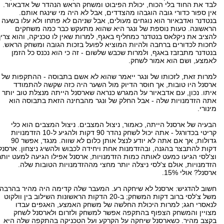
לבד את החוד בלי הכוח, יכולת הפיבוט ומשחק הראש הנהדר של אדבאיור.
אין ספור כדורי גובה הוגבהו מהצדדים, אבל לא היה מי שינגח אותם.
בנטדנר ואדבאיור הוא נוגחים מעולים, אבל שניהם לא פתחו ולא עלו בשעה
הראשונה. טעות נוספת של ונגר היא שהוא מתעקש כבר כמה משחקים
להציב את ניקלאס בנטדנר כמחליף באגף, למרות שאין לו טכניקה, והוא צריך
לחכות לכדורים ברחבה ולהיות המוציא לפועל בזכות הגובה ומשחק הראש.
בנטדנר מתבזבז באגף, ולמרות שכבש שלשום - זה כי הוא נכנס כל הזמן
לאמצע, ושם הוא אמור לשחק.
למרות זאת, לזכותו של ונגר ייאמר שהוא לא אשם בתבוסה - ההתקפות של
ארסנל היו טובות, אך חוסר הדיוק מול השער היה כזה שקשה להתמודד
איתו. נכון, עם אדבאיור על המגרש כנראה שארסנל הייתה מנצלת טוב יותר
אתה הזדמנויות שלה - אבל החלק של ונגר מהבחינה הזאת בתבוסה הוא
מינורי.
הבעיה של ארסנל הייתה, כאמור, ניצול המצבים. ניצול המצבים הוא כלי
קריטי בכדורגל - אתה יכול לשחק נהדר 90 דקות ולהגיע ל-10 הזדמנויות
גדולות, אך אם אתה לא יודע לנצל אותן כלום לא שווה. מנגד, אפשר 90
דקות להתבצר בהגנה, ובהזדמנות אחת ויחידה לכבוש ולהשיג ניצחון. ארסנל
וצ'לסי הגיעו כמעט לאותה כמות הזדמנויות, ארסנל אפילו הגיעה למעט יותר
הזדמנויות, אולם צ'לסי ניצלה יותר מחצי מההזדמנויות הטובות שלה.
ארסנל? אולי 15%.
חשוב להדגיש: ארסנל לא שיחקה רע. המעבר שלה קדימה היה מהיר בהרבה
משל צ'לסי ברוב דקות המשחק; ב-20 הדקות הראשונות השילוב בין וולקוט
לנאסרי חגג; למרות היכולת החלשה של משחק האמצע, האגפים עבדו
מצויין והמשחק הצפוף בהתקפה אפשר למשחק ולזרום ולארסנל לשחק
בקצב מהיר. כשארסנל שיחקה על הקרקע ועל הטכניקה בהתקפה שלה היא