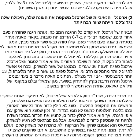
מה לדבר לגבי המקום השני, שעדיין בהישג יד (ליברפול עם +3 על צ'לסי,
אבל במידה ויש תיקו לצ'לסי יש כבר עכשיו יתרון במאזן השערים).
2) ארסנל - הנאיביות של ארסנל משקפת את העונה שלה, היכולת שלה
נגד צ'לסי הייתה שווה רבה יותר
הבעיה של ארסנל היא קודם כל ההגנה המביכה. אותה הגנה שחוררה פעם
אחרי פעם, שספגה רביעייה ב-6-7 הזדמנויות טובות. בקארי סאניה איחר
בסגירה בהגנה פעם אחרי פעם, קולו טורה כבש שער עצמי מביך, המגן
השמאלי גיבס הוא שחקן חלש שמשום מה מקבל הזדמנויות רבות מונגר. לא
יכול להיות שאנלקה עובר כ"כ בקלות דרך המרכז, חולף על פני נאסרי כמו
אוויר וכובש מרחוק בקלילות. לא יכול להיות שאלברט סונג נותן לאנלקה
לעבור כ"כ בקלות, למרות שאלה האזורים שהוא אמור לסגור אצל ארסנל.
ארסנל ספגה העונה 36 שערים, ממוצע של שער למשחק, וככה אי אפשר
להגיע ליותר מהמקום הרביעי. ארסנל ספגה 10 שערים יותר מליברפול, 13
יותר ממנצ'סטר ו-14 יותר מצ'לסי. הנתונים האלה מדברים בעד עצמם.
ארסנל תהיה חייבת בקיץ להתחזק בשוער, מגן שמאלי ובלם במקומו של
וויליאם גאלאס, אחרת היא תמשיך לדרוך במקום.
גם מרכז השדה, שבד"כ דווקא לא רע אצל ארסנל, לא תיפקד. אותם שחקנים
שנעלמו בצמד משחקי חצי גמר ליגת האלופות לא הופיעו גם שלשום,
והמשיכו את התקופה החלשה - סונג לא חילץ כדור אחד בקישור האחורי,
וכמו בליגת האלופות כמעט לא נוגע בכדור. זה נכון שסונג הוא שחקן עם
אופי הגנתי, אך הוא אמור לחלץ כדורים, להניע את הכדור במרכז השדה
ולהיות זה שמספק כדורים לפברגאס. אבל גם פברגאס לא הגיע למשחק.
פברגאס הוא אומנם שחקן של הברקות ולא בהכרח של משחק שלם, אולם
לא ראינו ממנו אחת כזאת במשחקים החשובים. אותם שחקנים שהציגו
יכולת מצויינת במשך תקופה ארוכה לא תפקדו כשהגיעו המשחקים הקשים