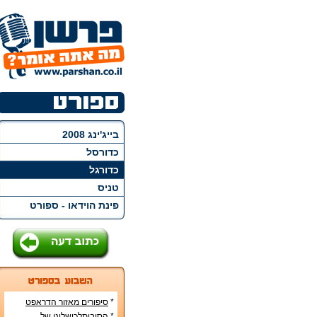
בייג'ינג 2008
כדורסל
כדורגל
טניס
פינת הוידאו - ספורט
*
סיפורים מאזור הדראפט
האמריקני
*
הסיבותלכישלונן של