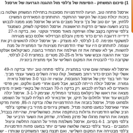
1) סיכום המשחק - הסיומת של צ'לסי מול ההגנה הגרועה של ארסנל
ארסנל פתחה טוב, הגיעה להזדמנויות מסוכנות בתחילת המשחק ושלטה בו,
בזכות יכולת טובה של הקישור ההתקפי. התותחנים המארחים המשיכו
ללחוץ, אך יום טוב של צ'ך וניצול מצבים גרוע של ארסנל מנע ממנה לכבוש
ברבע השעה-עשרים הדקות הראשונות. ארסנל הפסיקה לשחק, כשמנגד
צ'לסי שיחקה בקצב שלה ושיחקה מאוד מסודר וטקטי. ואז, בדקה ה-27
דידייה דרוגבה הרים כדור מימין והבלם הברזילאי אלכס כבש מנגיחה
למשקוף ופנימה. 1-0 לצ'לסי, לא מוצדק - אך ארסנל יכולה להאשים רק את
עצמה. לתותחנים היו עוד שתי הזדמנויות מצוינות עד המחצית על מנת
להשוות, אך לא עשתה את זה ושילמה את המחיר בהגנה, כשניקולאס אנלקה
עבר את ההגנה וכבש שער גדול מ-20-25 מטרים. במחצית 2-0 לצ'לסי,
שקרובה כדי להבטיח את המקום השלישי על אף מחצית בינונית.
ארסנל לא עשתה שום שינוי במחצית, צ'לסי פתחה טוב יותר ובדקה ה-49
אשלי קול הכניס כדור רוחב משמאל, קולו טורה השלים בשער עצמי מביך.
עוד חור בצד ימין של ארסנל המובסת, עכשיו זה כבר 3-0 וארסנל נראית
גמורה. ארסנל יכולה הייתה לכבוש, אבל פעם אחרי פעם וולקוט, ואן פרסי
והאחרים לא הצליחו לכבוש. רק בדקה ה-70 הגבהה של בקארי סאניה מימין
מצאה את ראשו של ניקלאס בנטדנר המחליף, שצימק ל-3-1. ארסנל יכלה
לכבוש עוד אחד ולחלום על תיקו, אך אדבאיור לא הצליח לעבוד על השופט
ולסחוט פנדל, ארסנל בזבזה את ההזדמנויות שלה ובדקה ה-85, פחות 
אחרי שארסנל כמעט סחטה פנדל, משחק צירופים מהיר בין שחקני צ'לסי
הניב שלוש הזדמנויות גדולות בהתקפה אחת, כשהשלישית, שהייתה בנבדל,
מצאה את הרשת מרגלו של פרנק מאלודה, שדחק את השער הרביעי של
צ'לסי מקרוב. 4-1 בסיום, ארסנל משלמת מחיר על ההגנה החלשה וניצול
המצבים - בעוד צ'לסי כבשה שלושה שערים יותר במעט פחות הזדמנויות.
צ'לסי מבטיחה את המקום השלישי, ואם תנצח בשני המשחקים שנותרו - יש