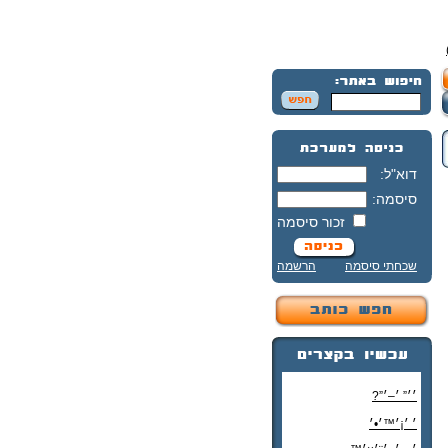
דוא"ל:
סיסמה:
זכור סיסמה
שכחתי סיסמה
הרשמה
׳׳” ׳–׳”?
׳ ׳¡׳™׳•׳