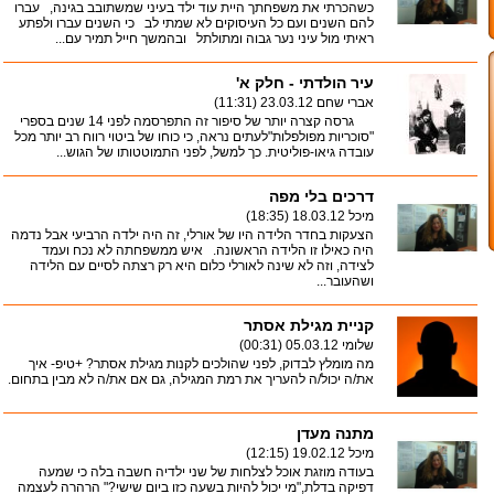
כשהכרתי את משפחתך היית עוד ילד בעיני שמשתובב בגינה, עברו
להם השנים ועם כל העיסוקים לא שמתי לב כי השנים עברו ולפתע
ראיתי מול עיני נער גבוה ומתולתל ובהמשך חייל תמיר עם...
עיר הולדתי - חלק א'
אברי שחם
23.03.12 (11:31)
גרסה קצרה יותר של סיפור זה התפרסמה לפני 14 שנים בספרי
"סוכריות מפולפלות"לעתים נראה, כי כוחו של ביטוי רווח רב יותר מכל
עובדה גיאו-פוליטית. כך למשל, לפני התמוטטותו של הגוש...
דרכים בלי מפה
מיכל
18.03.12 (18:35)
הצעקות בחדר הלידה היו של אורלי, זה היה ילדה הרביעי אבל נדמה
היה כאילו זו הלידה הראשונה. איש ממשפחתה לא נכח ועמד
לצידה, וזה לא שינה לאורלי כלום היא רק רצתה לסיים עם הלידה
ושהעובר...
קניית מגילת אסתר
שלומי
05.03.12 (00:31)
מה מומלץ לבדוק, לפני שהולכים לקנות מגילת אסתר? +טיפ- איך
את/ה יכול/ה להעריך את רמת המגילה, גם אם את/ה לא מבין בתחום.
מתנה מעדן
מיכל
19.02.12 (12:15)
בעודה מוזגת אוכל לצלחות של שני ילדיה חשבה בלה כי שמעה
דפיקה בדלת,"מי יכול להיות בשעה כזו ביום שישי?" הרהרה לעצמה