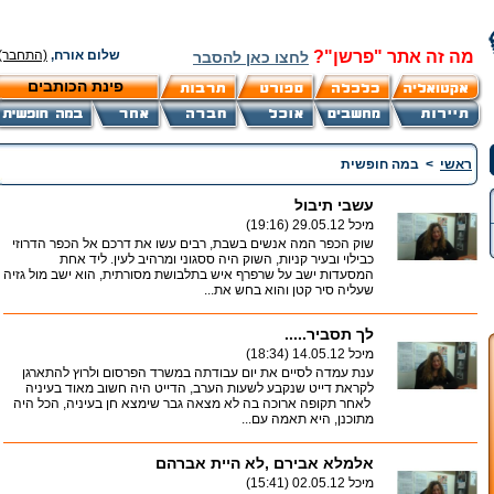
מה זה אתר "פרשן"?
שלום אורח,
(התחבר)
לחצו כאן להסבר
פינת הכותבים
ראשי
>
במה חופשית
עשבי תיבול
מיכל
29.05.12 (19:16)
שוק הכפר המה אנשים בשבת, רבים עשו את דרכם אל הכפר הדרוזי
כבילוי ובעיר קניות, השוק היה ססגוני ומרהיב לעין. ליד אחת
המסעדות ישב על שרפרף איש בתלבושת מסורתית, הוא ישב מול גזיה
שעליה סיר קטן והוא בחש את...
לך תסביר.....
מיכל
14.05.12 (18:34)
ענת עמדה לסיים את יום עבודתה במשרד הפרסום ולרוץ להתארגן
לקראת דייט שנקבע לשעות הערב, הדייט היה חשוב מאוד בעיניה
לאחר תקופה ארוכה בה לא מצאה גבר שימצא חן בעיניה, הכל היה
מתוכנן, היא תאמה עם...
אלמלא אבירם ,לא היית אברהם
מיכל
02.05.12 (15:41)