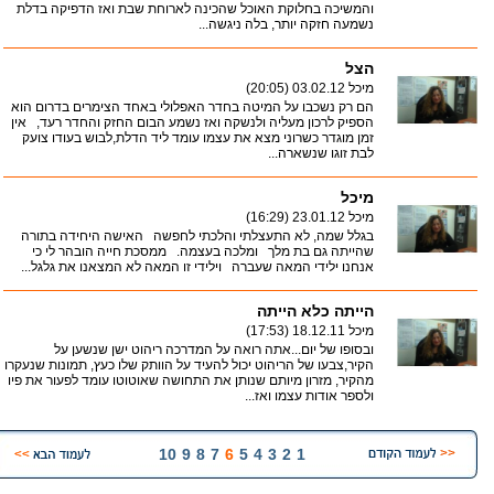
והמשיכה בחלוקת האוכל שהכינה לארוחת שבת ואז הדפיקה בדלת
נשמעה חזקה יותר, בלה ניגשה...
הצל
מיכל
03.02.12 (20:05)
הם רק נשכבו על המיטה בחדר האפלולי באחד הצימרים בדרום הוא
הספיק לרכון מעליה ולנשקה ואז נשמע הבום החזק והחדר רעד, אין
זמן מוגדר כשרוני מצא את עצמו עומד ליד הדלת,לבוש בעודו צועק
לבת זוגו שנשארה...
מיכל
מיכל
23.01.12 (16:29)
בגלל שמה, לא התעצלתי והלכתי לחפשה האישה היחידה בתורה
שהייתה גם בת מלך ומלכה בעצמה. ממסכת חייה הובהר לי כי
אנחנו ילידי המאה שעברה וילידי זו המאה לא המצאנו את גלגל...
הייתה כלא הייתה
מיכל
18.12.11 (17:53)
ובסופו של יום...אתה רואה על המדרכה ריהוט ישן שנשען על
הקיר,צבעו של הריהוט יכול להעיד על הוותק שלו כעץ, תמונות שנעקרו
מהקיר, מזרון מיותם שנותן את התחושה שאוטוטו עומד לפעור את פיו
ולספר אודות עצמו ואז...
10
9
8
7
6
5
4
3
2
1