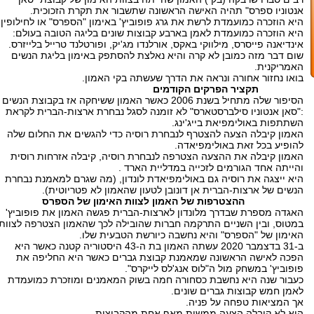
אנטוניו ספרס" תהיה האישה הראשונה שתשבור את תקרת הזכוכית.
היא הוזכרה כמועמדת לרשת את גרג פופוביץ' באימון "הספרס" או לחילופין
היא הוזכרה כמועמדת לאמן בארבע קבוצות שונים בליגה הטובה בעולם:
אינדיאנה פייסרס, מילווקי באקס, אורלנדו מג'יק, ופורטלנד טרייל בלייזרס.
שום דבר מזה כמובן לא קרה והיא נאלצת להסתפק באימון בליגת הנשים
האמריקנית.
בואו נחזור אחורה ונראה את הדרך שעשתה בקי האמון.
תקציר הפרקים הקודמים
הסיפור שלה מתחיל בשנת 2006 כאשר האמון ששיחקה אז בקבוצת הנשים
:"סאן אנטוניו סילברסטארס" לא זומנה לסגל נבחרת ארצות-הברית לקראת
השתתפות באולימפיאת בייג'ינג.
האמון קיבלה הצעה להצטרף לנבחרת רוסיה כדי להגשים את החלום שלה
להופיע בכל זאת באולימפיאדה.
האמון קיבלה את ההצעה הצטרפה לנבחרת רוסיה, קיבלה אזרחות רוסית
והייתה אחד הגורמים לזכייה במדליית הארד .
היא ייצגה את רוסיה גם באולימפיאדת לונדון, (מה שגרם למאמנת נבחרת
הנשים של ארצות-הברית אן דונובן לטעון שהאמון לא פטריוטית).
ההצטרפות של האמון לצוות האימון של הספרס
האגדה מספרת שבדרך מלונדון לארצות-הברית פגשה האמון את פופוביץ'
במטוס, ובין השניים התרקמה חברות שהובילה לכך שהאמון הצטרפה לצוות
האימון של "הספרס" והיא נחשבה כיורשת הטבעית שלו.
ב-31 בדצמבר 2020 עשתה האמון בת ה-43 היסטוריה קטנה כאשר היא
הפכה לאישה הראשונה שמאמנת קבוצת גברים כאשר היא החליפה את
פופוביץ' במשחק מול ה"לוס אנג'לס לייקרס".
כעבור שנה היא נחשבת כסחורה חמה בשוק המאמנים ומוזכרת כמועמדת
לאמן חמש קבוצות גברים שונים.
אך המציאות טפחה על פניה.
היא לא קיבלה הצעה ממשית מאף אחת מהקבוצות.