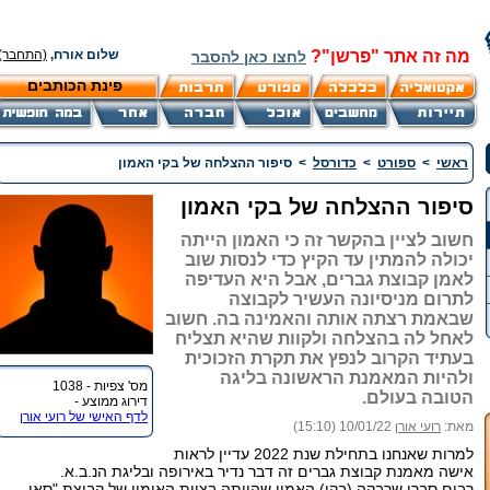
מה זה אתר "פרשן"?
שלום אורח,
(התחבר)
לחצו כאן להסבר
פינת הכותבים
ראשי
>
ספורט
>
כדורסל
>
סיפור ההצלחה של בקי האמון
סיפור ההצלחה של בקי האמון
חשוב לציין בהקשר זה כי האמון הייתה
יכולה להמתין עד הקיץ כדי לנסות שוב
לאמן קבוצת גברים, אבל היא העדיפה
לתרום מניסיונה העשיר לקבוצה
שבאמת רצתה אותה והאמינה בה. חשוב
לאחל לה בהצלחה ולקוות שהיא תצליח
בעתיד הקרוב לנפץ את תקרת הזכוכית
ולהיות המאמנת הראשונה בליגה
מס' צפיות - 1038
הטובה בעולם.
דירוג ממוצע -
לדף האישי של רועי אורן
מאת:
רועי אורן
10/01/22 (15:10)
למרות שאנחנו בתחילת שנת 2022 עדיין לראות
אישה מאמנת קבוצת גברים זה דבר נדיר באירופה ובליגת הנ.ב.א.
רבים סברו שרבקה (בקי) האמון שהייתה בצוות האימון של קבוצת "סאן