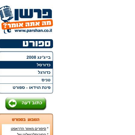
בייג'ינג 2008
כדורסל
כדורגל
טניס
פינת הוידאו - ספורט
*
סיפורים מאזור הדראפט
האמריקני
*
הסיבותלכישלונן של