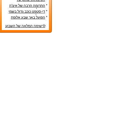
הנבחרות הסקנדינביות
*
התרומה הרבה של איצ'ה
מנחם לקידום ענף הספורט
*
די-סטפנו כוכב גדול בשמי
הכדורגל האירופי
*
הפועל באר שבע אלופת
המדינה
לרשימה המלאה של השבוע