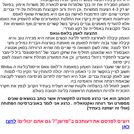
האמון הסבירה את זה בכך שלמרות שיש לכאורה 30 משרות אימון ,בפועל
יש רק 4-3 הצעות ממשיות ,וכן היות ורוב הקבוצות מנוהלות על-ידי גברים,
הסיכוי שהם יתנו הזדמנות לאישה גם אם היא מוכשרת שואף לאפס.
העיתונות האמריקנית ביקרו את החלטת המועדונים שלא להעסיק את האמון
אלא להעדיף מאמנים גברים בעיקר בשל קשרים אישיים,ואף האשימו את
בעלי הקבוצות באפלייה על רקע מגדרי.
ההצעה לאמן בלאס-וגאס
האמון קיבלה לאחרונה לחזור לליגת הנשים אותה היא מכירה טוב והיא
קיבלה שכר גבוה יחסית למאמן או מאמנת בארצות-הברית כמיליון וחצי
דולר לעונה ,שזה לשם השוואה פי שניים מה שהיא הרוויחה בסאן אנטוניו.
האבסורד הוא שהאמון תחליף את שחקן העבר של "הפיסטונס" ביל ליימבר
שיעבור לתפקיד ניהולי במועדון, וכן את המועדון מנהלת אישה העונה לשם
ניקי פרגס.
ביום שני שעבר הוצגה האמון כמאמנת ה"לאס וגאס אייסס"בליגת ה-Wnba
חשוב לציין בהקשר זה כי האמון הייתה יכולה להמתין עד הקיץ כדי לנסות
שוב לאמן קבוצת גברים, אבל היא העדיפה לתרום מניסיונה העשיר לקבוצה
שבאמת רצתה אותה והאמינה בה.
חשוב לאחל לה בהצלחה ולקוות שהיא תצליח בעתיד הקרוב לנפץ את תקרת
הזכוכית ולהיות המאמנת הראשונה בליגה הטובה בעולם.
הכותב הוא אני כרגע סטודנט לתקשורת אשר כותב בנושאים שונים
מספורט ועד רווחה ואקטואליה . כרגע אני לומד באוניברסיטה הפתוחה
(אולי זה ישתנה בעתיד)
רוצים לפרסם את דעותכם ב"פרשן"? גם אתם יכולים!
לחצו
כאן