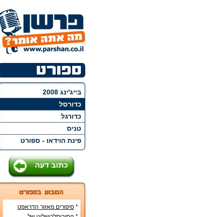
בייג'ינג 2008
כדורסל
כדורגל
טניס
פינת הוידאו - ספורט
*
סיפורים מאזור הדראפט
האמריקני
*
הסיבותלכישלונן של