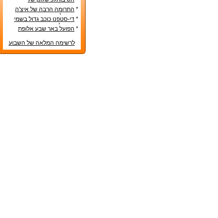
הנבחרות הסקנדינביות
*
התרומה הרבה של איצ'ה
מנחם לקידום ענף הספורט
*
די-סטפנו כוכב גדול בשמי
הכדורגל האירופי
*
הפועל באר שבע אלופת
המדינה
לרשימה המלאה של השבוע