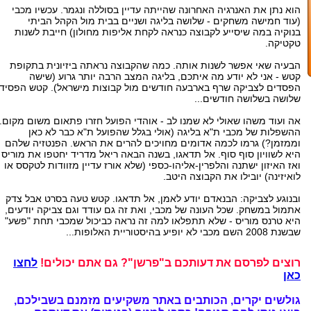
הוא נתן את האנרגיה האחרונה שהייתה עדיין בסוללה ונגמר. עכשיו מכבי
(עוד חמישה משחקים - שלושה בליגה ושניים בבית מול הקהל הביתי
בנוקיה במה שיסייע לקבוצה כנראה לקחת אליפות מחולון) חייבת לשנות
טקטיקה.
הבעיה שאי אפשר לשנות אותה. כמה שהקבוצה נראתה ביזיונית בתקופת
קטש - אני לא יודע מה איתכם, בליגה המצב הרבה יותר גרוע (שישה
הפסדים לצביקה שרף בארבעה חודשים מול קבוצות מישראל). קטש הפסיד
שלושה בשלושה חודשים...
אה ועוד משהו שאולי לא שמנו לב - אוהדי הפועל חזרו פתאום משום מקום.
ההשפלות של מכבי ת"א בליגה (אולי בגלל שהפועל ת"א כבר לא כאן
וממזמן?) גרמו לכמה אדומים מחויכים להרים את הראש. הפנטזיה שלהם
היא לשוויון סוף סוף. אל תדאגו, בשנה הבאה ריאל מדריד יחטפו את מוריס
ואז האיזון ישתנה והלפרין-אליהו-כספי (שלא אורז עדיין מזוודות לטקסס או
לואיזינה) יובילו את הקבוצה היטב.
ובנוגע לצביקה: הבנאדם יודע לאמן, אל תדאגו. קטש טעה בסרט אבל צדק
אתמול במשחק. שכל העונה של מכבי, ואת זה גם עודד וגם צביקה יודעים,
היא טרנס מוריס - שלא תתפלאו למה זה נראה כביכול שמכבי תחת "פשע"
שבשנת 2008 השם מכבי לא יופיע בהיסטוריית האלופות...
רוצים לפרסם את דעותכם ב"פרשן"? גם אתם יכולים!
לחצו
כאן
גולשים יקרים, הכותבים באתר משקיעים מזמנם בשבילכם,