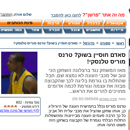
מה זה אתר "פרשן"?
שלום אורח,
(התחבר)
לחצו כאן להסבר
פינת הכותבים
ראשי
>
ספורט
>
כדורסל
>
סאדם חוסיין בשוק? טרנס מוריס טלנסקי!
סאדם חוסיין בשוק? טרנס
מוריס טלנסקי!
מאז המשחק נגד ברצלונה השחקן הכי
טוב של מכבי העונה לא נמצא שם. חבל
שהתלות בו גורמת בליגה לכך שהקבוצה
מבזה את עצמה וגורמת לכמה אדומים
מחויכים להרים את הראש...
מאת:
מיכה אקדמן
09/05/08 (09:30)
מס' צפיות - 802
טרנס מוריס נכלל בחמישית העונה של היורוליג.
דירוג ממוצע -
כן, אותו שחקן שהציל את מכבי עלית תל אביב
לדף האישי של מיכה אקדמן
כל כך הרבה פעמים העונה מביזיונות ומהשפלות.
התלות הבלתי נגמרת של הקבוצה בשחקן הזה
פשוט הרגה אותו.