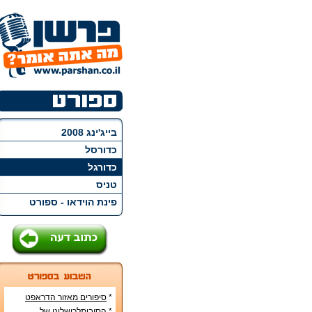
בייג'ינג 2008
כדורסל
כדורגל
טניס
פינת הוידאו - ספורט
*
סיפורים מאזור הדראפט
האמריקני
*
הסיבותלכישלונן של