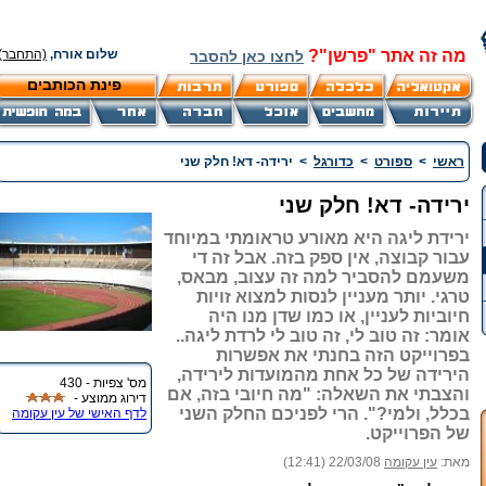
מה זה אתר "פרשן"?
שלום אורח,
(התחבר)
לחצו כאן להסבר
פינת הכותבים
ראשי
>
ספורט
>
כדורגל
>
ירידה- דא! חלק שני
ירידה- דא! חלק שני
ירידת ליגה היא מאורע טראומתי במיוחד
עבור קבוצה, אין ספק בזה. אבל זה די
משעמם להסביר למה זה עצוב, מבאס,
טרגי. יותר מעניין לנסות למצוא זויות
חיוביות לעניין, או כמו שדן מנו היה
אומר: זה טוב לי, זה טוב לי לרדת ליגה..
בפרוייקט הזה בחנתי את אפשרות
הירידה של כל אחת מהמועדות לירידה,
מס' צפיות - 430
והצבתי את השאלה: "מה חיובי בזה, אם
דירוג ממוצע -
בכלל, ולמי?". הרי לפניכם החלק השני
לדף האישי של עין עקומה
של הפרוייקט.
מאת:
עין עקומה
22/03/08 (12:41)