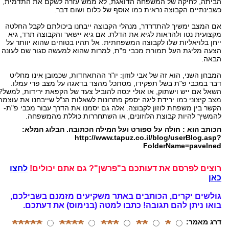
הביתה, לחיקה של המשפחה הדואגת, לא ממש עזרה לשקם את התדמית,
כשבינתיים הקבוצה נראית כמו אוסף של כלום ושום דבר.
אם המצב ימשיך להתדרדר, מנהלי הקבוצה ייבחנו ביכולתם לקבל החלטה
מקצועית נטו ולהראות לגיא את הדלת. אם גיא יישאר והקבוצה תרד, גיא
ייחן בלויאליות שלו לקבוצה המשפחתית. אל תהיו בטוחים שהוא יוותר על
הצעה מליגת העל תמורת מכבי פ"ת, למרות שהוא למעשה סגור שם לעונה
הבאה.
המבחן השני, הוא זה של אבי לוזון: יו"ר ההתאחדות, שכמובן אינו מחליט
דבר במכבי פ"ת בשל תפקידו, מסתכל מהצד בדאגה על מצב פרי עמלו.
השאל אם ייש וישתוק, או אולי ינסה להוביל צעד של הקפאת ירידות, למשל?
מצב קיצוני כמו ירידת ליגה יספק פתרונות לשאלות הנ"ל שייבחנו את עוצמת
הקשר בין משפחת לוזון לקבוצה. אלה גם יסמנו את הדרך עבור מכבי פ"ת-
להמשיך להיות קבוצת הלוזונים, או השתחררות כוללת מהמשפחה.
הכותב הוא : חולה על ספורט ועל המילה הכתובה. הבלוג המלא:
http://www.tapuz.co.il/blog/userBlog.asp?
FolderName=pavelned
רוצים לפרסם את דעותכם ב"פרשן"? גם אתם יכולים!
לחצו
כאן
גולשים יקרים, הכותבים באתר משקיעים מזמנם בשבילכם,
בואו ניתן להם תגובה!
כתבו למטה (בנימוס) את דעתכם.
דרג מאמר: