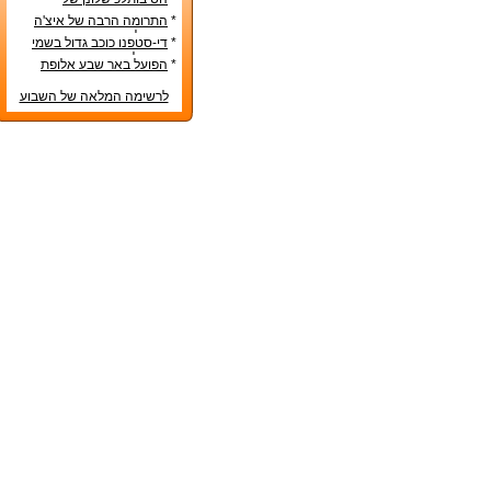
הנבחרות הסקנדינביות
*
התרומה הרבה של איצ'ה
מנחם לקידום ענף הספורט
*
די-סטפנו כוכב גדול בשמי
הכדורגל האירופי
*
הפועל באר שבע אלופת
המדינה
לרשימה המלאה של השבוע