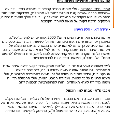
הפועל כפ"ס- מחזירים לפרופוציות
המרוויחים: ההנהלה
- אלי אוחנה הרכיב קבוצה די נחמדה בשרון. קבוצה
שכובשת הרבה שערים (וגם סופגת כמות לא מבוטלת), שבדקות מסויימות
נראה כאילו היא רוקדת על המגרש. ישראלביץ`, בן לוז ומלך השערים יבואה,
מספקים הרבה דקות של הנאה לאוהדי הקבוצה.
•
ירידה דא! - חלק ראשון
אז מה בעצם האוהדים רוצים מהם? 2000 אוהדים יש להפועל כפ"ס,
באומדן גס. ובחודשים האחרונים הם התחילו לעשות הרבה רעש: סכסוכים
עם השחקנים על כך שהם לא מודים להם במשחקים, עם ההנהלה על
מקומות ישיבה- נראה שהם קצת הגזימו, לא? כנראה שהעונה שעברה, בה
נשארו בליגה מוקדם מהצפוי קצת עלתה להם לראש, והם התחילו "לתפוס
תחת". הלו, חבר`ה, תירגעו. חיזרו קצת לפרורפורציות.
לפני שאוחנה הגיע זגזגתם בין הליגות והתקשורת בקושי ידעה איפה אתם
מתאמנים. גם העונה אוחנה עושה עבודה טובה, בנה לכם קבוצה
אטרקטיבית, וכדאי שתוקירו תודה על זה, תגיעו בהמוניכם למגרשים, ועל
תעשו סרטים על כל שטות. מנקודת המבט הזאת, אולי ההנהלה תרוויח
משהו מירידת ליגה- האוהדים יחזרו לפרופורציות הנכונות להם.
מכבי פ"ת- מבחן לוזון הכפול
המרוויחה: הקבוצה
- אם הנציגה היחידה של פ"ת בליגה העליונה תיקלע
לסכנת ירידה ממשית, היא תעמוד במבחן לוון כפול: אחד של גיא, ואחד של
אבי. פרס הגיבור הטרגי של העונה יילך לגיא לוזון הפעם. המאמן הצעיר,
שקיבל צ`אנס בקבוצה גדולה כהפועל ת"א, התרסק לרסיסים. גם החזרה