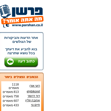
אתר הדעות והביקורות
של הגולשים
בוא להביע את דעתך
בכל נושא שתרצה
1118
רועי אורן
מאמרים
elybikoret
813 מאמרים
דוד דרומר
758 מאמרים
אהובה קליין
607 מאמרים
חיים נוי
433 מאמרים