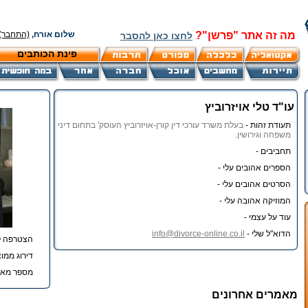
מה זה אתר "פרשן"?
שלום אורח,
(התחבר)
לחצו כאן להסבר
פינת הכותבים
עו"ד טלי אויזרוביץ
תעודת זהות -
בעלת משרד עורכי דין קורן-אויזרוביץ העוסק' בתחום דיני
משפחה וגירושין.
תחביבים -
הספרים אהובים עלי -
הסרטים אהובים עלי -
המוזיקה אהובה עלי -
עוד על עצמי -
הדוא"ל שלי -
info@divorce-online.co.il
הצטרפה ל
דירוג ממוצ
מספר מאמ
מאמרים אחרונים