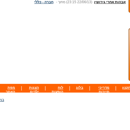
אבהות אחרי גירושין
(23:15 22/06/13)
מתוך -
חברה - כללי
קנון
|
מדריכי
|
בלוג
|
לוח
|
הצגות
|
מפת
תיירות
הופעות
ילדים
האתר
בני