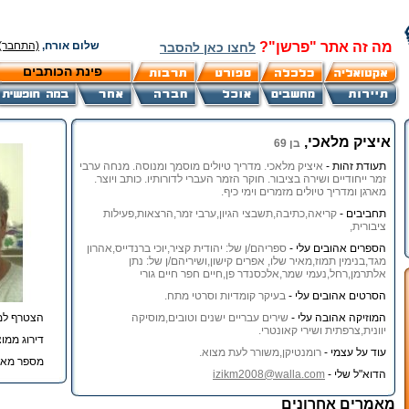
מה זה אתר "פרשן"?
שלום אורח,
(התחבר)
לחצו כאן להסבר
פינת הכותבים
איציק מלאכי,
בן 69
תעודת זהות -
איציק מלאכי. מדריך טיולים מוסמך ומנוסה. מנחה ערבי
זמר ייחודיים ושירה בציבור. חוקר הזמר העברי לדורותיו. כותב ויוצר.
מארגן ומדריך טיולים מזמרים וימי כיף.
תחביבים -
קריאה,כתיבה,תשבצי הגיון,ערבי זמר,הרצאות,פעילות
ציבורית,
הספרים אהובים עלי -
ספריהם/ן של: יהודית קציר,יוכי ברנדייס,אהרון
מגד,בנימין תמוז,מאיר שלו, אפרים קישון,ושיריהם/ן של: נתן
אלתרמן,רחל,נעמי שמר,אלכסנדר פן,חיים חפר חיים גורי
הסרטים אהובים עלי -
בעיקר קומדיות וסרטי מתח.
המוזיקה אהובה עלי -
שירים עבריים ישנים וטובים,מוסיקה
הצטרף למ
יוונית,צרפתית ושירי קאונטרי.
דירוג ממוצ
עוד על עצמי -
רומנטיקן,משורר לעת מצוא.
מספר מאמ
הדוא"ל שלי -
izikm2008@walla.com
מאמרים אחרונים