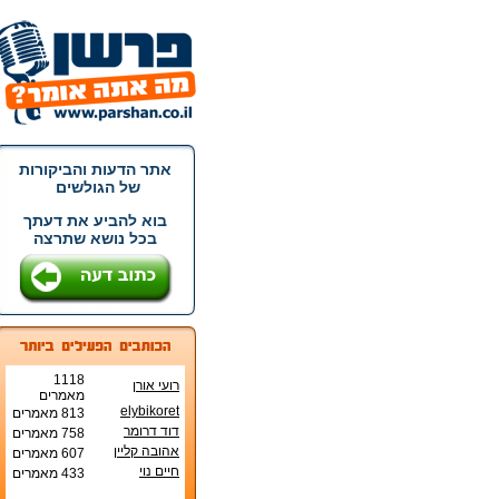
אתר הדעות והביקורות
של הגולשים
בוא להביע את דעתך
בכל נושא שתרצה
1118
רועי אורן
מאמרים
elybikoret
813 מאמרים
דוד דרומר
758 מאמרים
אהובה קליין
607 מאמרים
חיים נוי
433 מאמרים