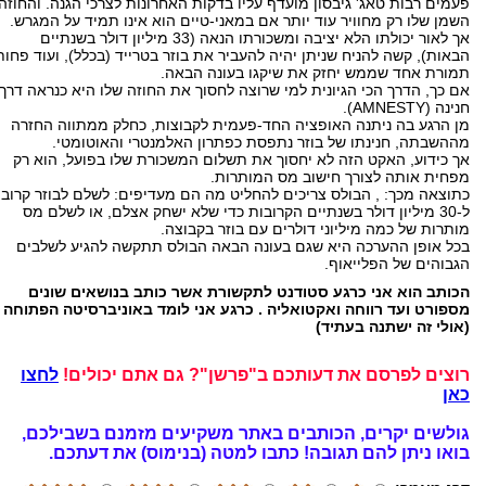
פעמים רבות טאג' גיבסון מועדף עליו בדקות האחרונות לצרכי הגנה. והחוזה
השמן שלו רק מחוויר עוד יותר אם במאני-טיים הוא אינו תמיד על המגרש.
אך לאור יכולתו הלא יציבה ומשכורתו הנאה (33 מיליון דולר בשנתיים
הבאות), קשה להניח שניתן יהיה להעביר את בוזר בטרייד (בכלל), ועוד פחות
תמורת אחד שממש יחזק את שיקגו בעונה הבאה.
אם כך, הדרך הכי הגיונית למי שרוצה לחסוך את החוזה שלו היא כנראה דרך
חנינה (AMNESTY).
מן הרגע בה ניתנה האופציה החד-פעמית לקבוצות, כחלק ממתווה החזרה
מההשבתה, חנינתו של בוזר נתפסת כפתרון האלמנטרי והאוטומטי.
אך כידוע, האקט הזה לא יחסוך את תשלום המשכורת שלו בפועל, הוא רק
מפחית אותה לצורך חישוב מס המותרות.
כתוצאה מכך: , הבולס צריכים להחליט מה הם מעדיפים: לשלם לבוזר קרוב
ל-30 מיליון דולר בשנתיים הקרובות כדי שלא ישחק אצלם, או לשלם מס
מותרות של כמה מיליוני דולרים עם בוזר בקבוצה.
בכל אופן ההערכה היא שגם בעונה הבאה הבולס תתקשה להגיע לשלבים
הגבוהים של הפלייאוף.
הכותב הוא אני כרגע סטודנט לתקשורת אשר כותב בנושאים שונים
מספורט ועד רווחה ואקטואליה . כרגע אני לומד באוניברסיטה הפתוחה
(אולי זה ישתנה בעתיד)
רוצים לפרסם את דעותכם ב"פרשן"? גם אתם יכולים!
לחצו
כאן
גולשים יקרים, הכותבים באתר משקיעים מזמנם בשבילכם,
בואו ניתן להם תגובה!
כתבו למטה (בנימוס) את דעתכם.