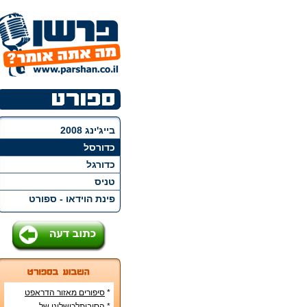
בייג'ינג 2008
כדורסל
כדורגל
טניס
פינת הוידאו - ספורט
*
סיפורים מאזור הדראפט
האמריקני
*
הסיבותלכישלונן של