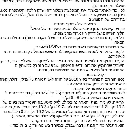
הבולס הודחו בגמר המזרח על ידי מיאמי בחמישה משחקים בלבד (למרות
שאלה היו צמודים).
לכן, כדי לאתגר באמת את המפלצת מפלורידה, שרק הלכה והשתפרה מאז,
ניתן להניח ששיקגו צריכה למצוא דרך לחזק מעט את הסגל, ולא רק להסתפק
בחזרתם של הפצועים.
פציעות של שחקני מפתח
כידוע, קיימים המון סימני שאלה סביב כשירותו של הסגל.
הליך השיקום של דריק רוז ארוך מהמצופה.
כלומר:, חזרתו לכושר משחק בפועל תתרחש (במקרה הטוב) בתחילת השנה
הבאה.
אך הצרות הבריאותיות לא נעצרות רק ב-MVP לשעבר.
וכן,עוד שחקן אולסטאר אשר מתקשה להתאושש ממחלה קצת חריגה הוא
לואול דנג.
אך,אם נוסיף את ז'ואקים נואה שפתח את הפלייאוף כשהוא לא כשיר, קירק
היינריך שהחמיץ את רובו וריפ המילטון, שבפועל חזר רק למשחקים
האחרונים מול מיאמי – רמת האופטימיות רק יורדת.
קרלוס בוזר
מאז הוחתם הפורוורד בקיץ 2010 על חוזה ל-5 תמורת 75 מיליון דולר, קשה
להגיד שהוא הצדיק את ההשקעה.
בוזר מתקשה לשמור על יציבות.
לצד משחקים טובים, כמו לפנות בוקר (26 נק' ו-14 ריב'), רק בסדרה מול
מיאמי היו גם משחקים של 8 ו-6 נק'.
ולראיה, לעומת עונתו האחרונה בסולט-לייק סיטי, בה העמיד ממוצעים של
19.5 נק' ו-11.2 ריב' בעונה הרגילה ו-19.7 נק' ו-13.2 ריב' בפלייאוף, בשלוש
עונותיו בעיר הרוחות הוא עומד על ממוצעים של 16.2 נק' ו-9.3 ריב' בעונה
הרגילה, ורק 13.8 נק' ו-9.5 ריב' בפלייאוף (לא כולל המשחק האחרון).
והבעיה עם בוזר לא נעצרת רק בחוסר היציבות בהתקפה.
הוא התגלה כחור הגנתי, דבר שבולט במיוחד בשיטה של טום ת'יבודו.