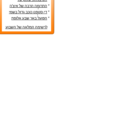
הנבחרות הסקנדינביות
*
התרומה הרבה של איצ'ה
מנחם לקידום ענף הספורט
*
די-סטפנו כוכב גדול בשמי
הכדורגל האירופי
*
הפועל באר שבע אלופת
המדינה
לרשימה המלאה של השבוע