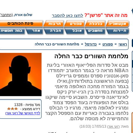
מה זה אתר "פרשן"?
שלום אורח,
(התחבר)
לחצו כאן להסבר
פינת הכותבים
ראשי
>
ספורט
>
כדורסל
>
מלחמת השוורים כבר החלה
מלחמת השוורים כבר החלה
מבט אל סדרות הפלייאוף האזורי בליגת
הNBA מראה כי בגמר המערב יתמודדו
סאן-אנטוניו ספרס וממפיס גריזילס
(בפעה הראשונה בתולדותיה),ואילו
בגמר המזרח מחכה האלופה מיאמי
למנצחת בסדרה בין הניו-יורק ניקס
לאינדיאנה פייסרס. השבוע סיימה שיקגו
בולס את הופעותיה בעוד הפסד צמוד
מס' צפיות - 1328
ומרגיז לאלופה מיאמי. מרגיז כי הבולס
דירוג ממוצע -
נלחמו בגבורה כאריות עם הספסל הקצר
לדף האישי של רועי אורן
והחמישיה לא מנוסה שלהם.
מאת:
רועי אורן
17/05/13 (16:03)