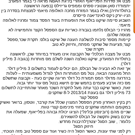
מבט אל סדרות הפלייאוף האזורי בליגת הNBA מראה כי בגמר המערב
יתמודדו סאן-אנטוניו ספרס וממפיס גריזילס (בפעה הראשונה
בתולדותיה),ואילו בגמר המזרח מחכה האלופה מיאמי למנצחת בסדרה בין
הניו-יורק ניקס לאינדיאנה פייסרס.
השבוע סיימה שיקגו בולס את הופעותיה בעוד הפסד צמוד ומרגיז לאלופה
מיאמי.
מרגיז כי הבולס נלחמו בגבורה כאריות עם הספסל הקצר והחמישיה לא
מנוסה שלהם.
קיימות מספר סיבות לכשלונה העונה של שיקגו בולס: תקרת שכר,ספסל
קצר,פציעות של שחקני מפתח,,וחיזוק לא טוב
תקרת שכר
מבט על מצבה הכלכלי של הקבוצה אינו מעודד במיוחד שכן, לראשונה
בתולדות המועדון, שיקגו נאלצה השנה לשלם מס מותרות (בגובה 3 מיליון
דולר).
אך זאת לא הבעיה של הבולס, הם יכולים לעמוד בתשלום 3 מיליון דולר.
החל מהעונה הבאה, נטל מס המותרות הולך לגדול משמעותית – לעלות
בהדרגה מדולר המס תמורת כל דולר חריגה שקיים כעת - וקבוצה שתשלם
מס כזה ארבע פעמים בחמש שנים תישא בנטל מס עוד יותר גבוה.
זאת, כאשר שיקגו כבר עתה מעל לתקרת השכר מאחר שהתחייבה לתשלום
73 מיליון דולר גם בעונת 2013/14 ל-8 שחקנים.
ספסל קצר
רק בקיץ האחרון פורק הספסל המצוין שכלל את קורבר, ווטסון, ברואר ואשיק.
במקומם הוחתמו שחקנים בחוזי מינימום קצרי טווח.
שניים מהם (רובינסון ובלינלי) הציגו יכולת גבוהה בפלייאוף, שמעלה את
ערכם בשוק ותקשה על הבולס להשאירם.
כלומר: , שוב הסגל יצטרךלהיבנות מחדש.
חיזוק הסגל
רק לפני שתי עונות, כאשר הסגל היה כשיר ועוד עם ספסל טוב מזה הנוכחי,