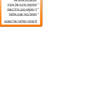
הנבחרות הסקנדינביות
*
התרומה הרבה של איצ'ה
מנחם לקידום ענף הספורט
*
די-סטפנו כוכב גדול בשמי
הכדורגל האירופי
*
הפועל באר שבע אלופת
המדינה
לרשימה המלאה של השבוע