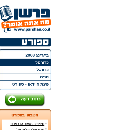
בייג'ינג 2008
כדורסל
כדורגל
טניס
פינת הוידאו - ספורט
*
סיפורים מאזור הדראפט
האמריקני
*
הסיבותלכישלונן של