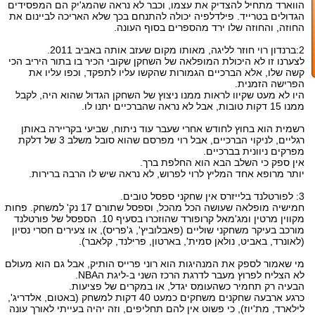
הווארד מתחיל להצדיק את עצמו, וכבר לא נראה שהמג'יק הם המפסידים
הגדולים בטרייד. פילדלפיה יכולה להתנחם בכך שלא האריכה לביינום את
החוזה, והחוזה שלו ירד מהספרים בסוף העונה.
2:ברנדון רוי חוזר לליגה, מאותו מקום שעזב אותה באביב 2011.
לצערנו זו לא היכולת המופלאה של השחקן שקובי הכיר בו בתור היריב הכי
קשה שלו, אלא הברכיים הגמורות שהקשו עליו לתפקד, וכפו עליו את
הפרישה הזמנית.
היו לא מעט שקיוו לראות ממנו ניצוץ של השחקן הגדול שהוא היה, לקבל
ממנו 15 דקות טובות, אבל לא נראה שהברכיים יתנו לו.
רשמית הוא בחוץ לחודש אחרי שעבר עוד ניתוח, שביעי בקריירה באותן
רגליים, לניקוי הברכיים, אבל רוי מפרסם שהוא סובל משלב 3 של דלקת
מפרקים ניוונית בברכיים.
אין ספק כי השלב הבא הוא החלפת ברך.
יותר מרופא אחד המליץ לרוי לפרוש, לא נראה שיש לו הרבה ברירות.
3: לפורטלנד בלייזרס אין שחקני ספסל טובים.
חמישיה מופלאה שעושה הכל מהכל, וספסל שתורם 17 נק' למשחק. פחות
מקווין מרטין ומג'מאל קרופורד שהוזכרו בסעיף 10. הספסל של פורטלנד
מורכב בעיקר משחקני שוליים (פאבלוביץ', ג'פריס), או צעירים חסרי נסיון
(לאונרד, באביט, נולאן סמית', בארטון, פרילנד, קלאבר).
מי שאמור לספק את המנהיגות הוא רוני פרייס הותיק, אבל גם הוא מעולם
לא הצליח לפרוץ מעבר לדרגת הרכז השני ב-ליגת הNBA.
הבעיה רק תחמיר כשהעומס יגדל, או במקרים של פציעות.
כרגע ארבעה שחקנים משחקים כמעט 40 דקות למשחק (באטום, אלדריג',
לילארד, מת'יוז), כי פשוט אין להם תחליפים, וזה יהיה בעייתי לאורך עונה