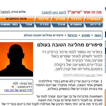
מה זה אתר "פרשן"?
שלום אורח,
(התחבר)
לחצו כאן להסבר
פינת הכותבים
ראשי
>
ספורט
>
כדורסל
>
סיפורים מהליגה הטובה בעולם
סיפורים מהליגה הטובה בעולם
במדור זה נספר למה מיהר ברנדון רוי
לחזור לשחק לאחר שפרש בשל
פציעה,מהי הבעיה של
הבלייזרס,הפציעה של ניקולה
באטום,וחזריתו של קווין לאב.
מאת:
רועי אורן
23/11/12 (22:57)
1: אנדרו ביינום עדיין לא שיחק במדי פילדלפיה
מס' צפיות - 420
משחק אחד העונה, ועתה מתברר שביינום החמיר
דירוג ממוצע -
את בעיות הברכיים שלו במשחק באולינג.
לדף האישי של רועי אורן
השמועות מדברות על כך שביינום יצטרך לנוח עד
מארס, או לעבור ניתוח שיסיים עבורו את העונה.
לא ברור מה גרוע יותר,חוסר הרצון של אורלנדו לקבל את ביינום בטרייד של