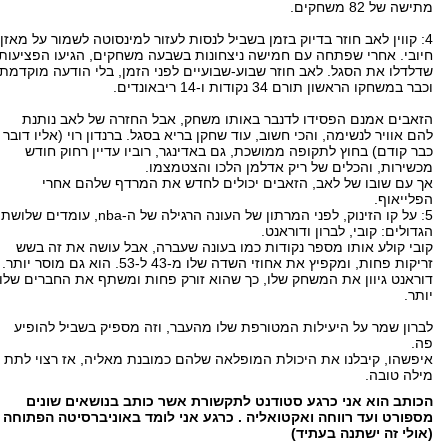
מתישה של 82 משחקים.
4: קווין לאב חוזר בדיוק בזמן בשביל לנסות לעזור למינסוטה לשמור על מאזן
חיובי. אחרי שפתחה עם חמישה ניצחונות בשבעה משחקים, הגיעו הפציעות
שדלדלו את הסגל. לאב חוזר שבוע-שבועיים לפני הזמן, בלי הודעה מוקדמת,
וכבר במשחקו הראשון תורם 34 נקודות ו-14 ריבאונדים.
הזאבים אמנם הפסידו לדנבר באותו משחק, אבל החזרה של לאב נותנת
להם אוויר לנשימה, והכי חשוב, עוד שחקן בריא בסגל. ברנדון רוי (אליו דובר
כבר קודם) בחוץ לתקופה ממושכת, גם באדינגר, רוביו עדיין רחוק חודש
מכשירות, והכלים של ריק אדלמן הלכו והצטמצמו.
אך עם שובו של לאב, הזאבים יכולים לחדש את המרדף שלהם אחרי
הפלייאוף.
5: על קו הזינוק, לפני המרתון של העונה הרגילה של ה-nba, עומדים שלושת
הגדולים: קובי, לברון ודוראנט.
קובי קולע אותו מספר נקודות כמו בעונה שעברה, אבל עושה את זה בשש
זריקות פחות, ומקפיץ את אחוזי השדה שלו מ-43 ל-53. הוא גם מוסר יותר.
דוראנט גיוון את המשחק שלו, כך שהוא זורק פחות ומשתף את החברים שלו
יותר.
לברון שמר על היעילות המטורפת שלו מהעבר, וזה מספיק בשביל להופיע
פה.
איפשהו, קיבלנו את היכולת המופלאה שלהם כמובנת מאליה, אז רצוי לתת
מילה טובה.
הכותב הוא אני כרגע סטודנט לתקשורת אשר כותב בנושאים שונים
מספורט ועד רווחה ואקטואליה . כרגע אני לומד באוניברסיטה הפתוחה
(אולי זה ישתנה בעתיד)