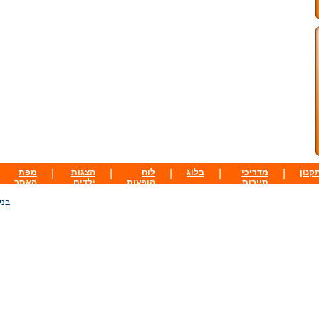
קנון
|
מדריכי
|
בלוג
|
לוח
|
הצגות
|
מפת
תיירות
הופעות
ילדים
האתר
בני