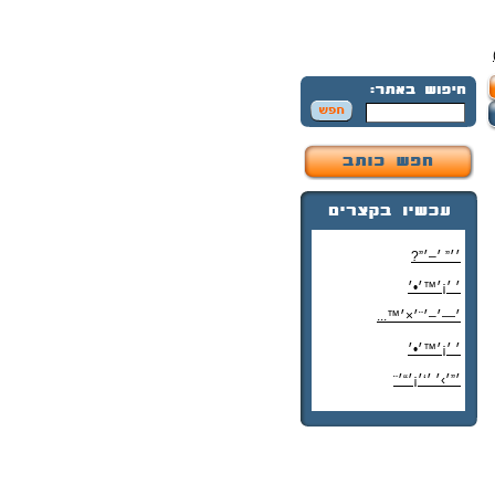
׳׳” ׳–׳”?
׳ ׳¡׳™׳•׳
׳—׳–׳¨׳×׳™...
׳ ׳¡׳™׳•׳
׳”׳›׳ ׳‘׳¡׳“׳¨
׳‘"׳§׳¦׳¨׳™׳"?