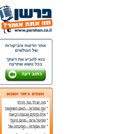
אתר הדעות והביקורות
של הגולשים
בוא להביע את דעתך
בכל נושא שתרצה
*
מה יש לך נגד הדת!
*
יוסי אמודאי - האם השקעות
נדל"ן בארה"ב הן בטוחות?
*
אילו מיסים קבוצת רכישה
צריכה לשלם? - קפיטל גרופ
*
קפיטל גרופ - מהם היטלי
בע"מ
המיסים בקבוצת רכישה?
*
יוסי אמודאי - הפיכתה של
דטרויט ליעד נדל"ן מבוקש