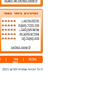
לרשימה המלאה של השבוע
חדלות פירעון –
החוק החדש
מהי הדרך הטובה
בישראל
ביותר להקל על
שרשראות לגבר -
תסמיני טחורים?
In or out ?
צמידים מזהב vs
צמידים רגילים
מהו האוכל הכי
טוב לכלבים?
לרשימה המלאה
אודות
|
צור
|
ת
קשר
© כל הזכויות שמורות לפרשן 2021