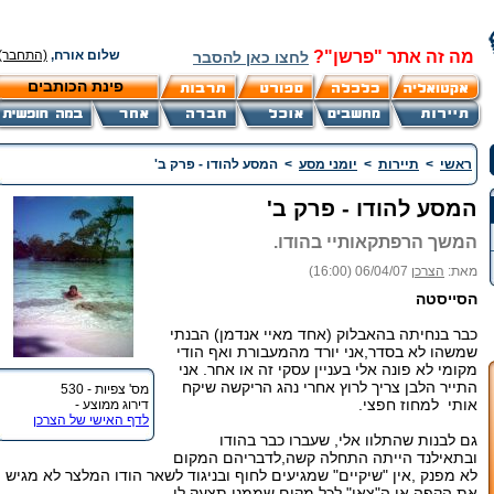
מה זה אתר "פרשן"?
שלום אורח,
(התחבר)
לחצו כאן להסבר
פינת הכותבים
ראשי
>
תיירות
>
יומני מסע
>
המסע להודו - פרק ב'
המסע להודו - פרק ב'
המשך הרפתקאותיי בהודו.
מאת:
הצרכן
06/04/07 (16:00)
הסייסטה
כבר בנחיתה בהאבלוק (אחד מאיי אנדמן) הבנתי
שמשהו לא בסדר,אני יורד מהמעבורת ואף הודי
מקומי לא פונה אלי בעניין עסקי זה או אחר. אני
התייר הלבן צריך לרוץ אחרי נהג הריקשה שיקח
מס' צפיות - 530
אותי למחוז חפצי.
דירוג ממוצע -
לדף האישי של הצרכן
גם לבנות שהתלוו אלי, שעברו כבר בהודו
ובתאילנד הייתה התחלה קשה,לדבריהם המקום
לא מפנק ,אין "שיקיים" שמגיעים לחוף ובניגוד לשאר הודו המלצר לא מגיש
את הקפה או ה"צאי" לכל מקום שממנו תצעק לו.