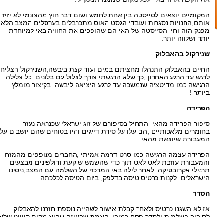
המקומיים יוצאים לסייסטה בין אחת לחמש ושום דבר חוץ מהצונמי לא יזיז
אותם,החנויות נסגרות ועובדי הגסט האוס מתכרבלים בערסלים.המצב הלא
מפנק הזה וחיי הסייסטה של האי הם שהופכים את החוויה באי למיוחדת
יותר ושלווה יותר.
שנירקול בהאבלוק
החיים בהאבלוק התנהלו מחציתם במים ועוד קצת ביבשה,השנירקול הצליח
לרגש עד הרגע האחרון ,כך שלא הרגשתי צורך לצלול עם בלונים. כל צלילה
הרגישה כמו מדיטציה שנמשכה עד לרגע היציאה ליבשה. בקיצור מומלץ
ביותר !
הפרידה
סיפור הפרידה מהאי התחיל בסיפורם של זוג ישראלי שכנראה נעזר
בחומרים מלאכותיים ,הם עלו על סירת דייגים והיו בטוחים שהם יושבים על
המעבורת שיוצאת מהאי.
הפרידה עצמה הרגישה כמו סרט דרמה אמיתי ,החברים מנופפים מהמזח
והמעבורת עוזבת לאט לאט תוך כדי שהשמש שוקעת ודולפינים מבצעים
תרגילי אקרובטיקה. לאחר לילה באי המרכזי של השלמה עם המצב,ניסינו
הישראלים לקנות כרטיס טיסה בדלפק, ביום הטיסה לכלכתה.
הסדר
אז לא השגנו כרטיס ולאחר קבלת אישור לשהייה נוספת חזרנו להאבלוק
לסיבוב השלמות ולסדר פסח כמובן. האמת שבאיזה שהוא מקום קיווינו שלא