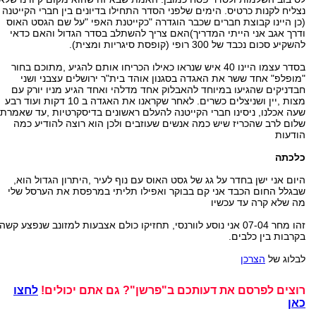
נצליח לקנות כרטיס. הימים שלפני הסדר התחילו בדיונים בין חברי הקייטנה
(כן היינו קבוצת חברים שכבר הוגדרה "כקייטנת האפי "על שם הגסט האוס
ודרך אגב אני הייתי המדריך)האם צריך להשתלב בסדר הגדול והאם כדאי
להשקיע סכום נכבד של 300 רופי (קופסת סיגריות ומצית).
בסדר עצמו היינו 40 איש שנראו כאילו הכריחו אותם להגיע ,מתוכם בחור
"מופלפ" אחד ששר את האגדה בסגנון אוהד בית"ר ירושלים עצבני ושני
חבדניקים שהגיעו במיוחד להאבלוק אחד מדלהי ואחד הגיע מניו יורק עם
מצות ,יין ושניצלים כשרים. לאחר שקראנו את האגדה ב 10 דקות ועוד רבע
שעה אכלנו, ניסינו חברי הקייטנה להעלם ראשונים בדיסקרטיות ,עד שאמרתי
שלום לרב שהכריז שיש כמה אנשים שעוזבים ולכן הוא רוצה להודיע כמה
הודעות
כלכתה
היום אני ישן בחדר על גג של גסט האוס עם נוף לעיר ,היתרון הגדול הוא,
שבגלל החום הכבד אני קם בבוקר ואפילו תליתי במרפסת את הערסל שלי
מה שלא קרה עד עכשיו
זהו מחר 07-04 אני נוסע לוורנסי, תחזיקו כולם אצבעות למזונב שנפצע קשה
בקרבות בין כלבים.
לבלוג של
הצרכן
רוצים לפרסם את דעותכם ב"פרשן"? גם אתם יכולים!
לחצו
כאן