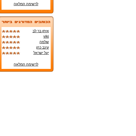
לרשימה המלאה
איתן בר לב
viki
שלמה
עינב כהן
יעל ישראל
לרשימה המלאה