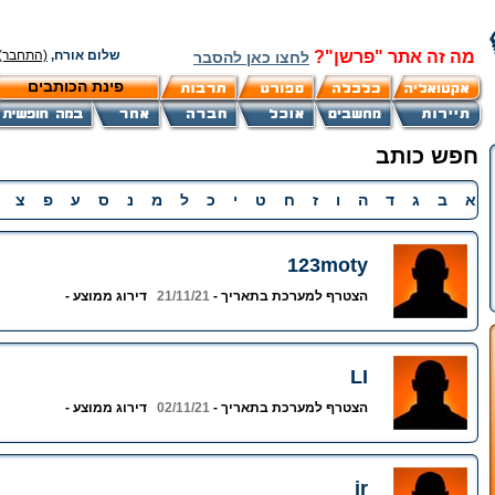
מה זה אתר "פרשן"?
שלום אורח,
(התחבר)
לחצו כאן להסבר
פינת הכותבים
חפש כותב
א
ב
ג
ד
ה
ו
ז
ח
ט
י
כ
ל
מ
נ
ס
ע
פ
צ
123moty
הצטרף למערכת בתאריך -
21/11/21
דירוג ממוצע -
LI
הצטרף למערכת בתאריך -
02/11/21
דירוג ממוצע -
ir