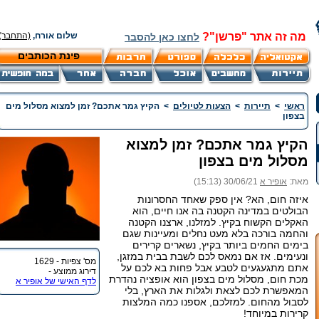
מה זה אתר "פרשן"?
שלום אורח,
(התחבר)
לחצו כאן להסבר
פינת הכותבים
ראשי
>
תיירות
>
הצעות לטיולים
>
הקיץ גמר אתכם? זמן למצוא מסלול מים
בצפון
הקיץ גמר אתכם? זמן למצוא
מסלול מים בצפון
מאת:
אופיר א
30/06/21 (15:13)
איזה חום, הא? אין ספק שאחד החסרונות
הבולטים במדינה הקטנה בה אנו חיים, הוא
האקלים הקשוח בקיץ. למזלנו, ארצנו הקטנה
והחמה בורכה בלא מעט נחלים ומעיינות שגם
בימים החמים ביותר בקיץ, נשארים קרירים
ונעימים. אז אם נמאס לכם לשבת בבית במזגן,
מס' צפיות - 1629
אתם מתגעגעים לטבע אבל פחות בא לכם על
דירוג ממוצע -
מכת חום, מסלול מים בצפון הוא אופציה נהדרת
לדף האישי של אופיר א
המאפשרת לכם לצאת ולגלות את הארץ, בלי
לסבול מהחום. למזלכם, אספנו כמה המלצות
קרירות במיוחד!