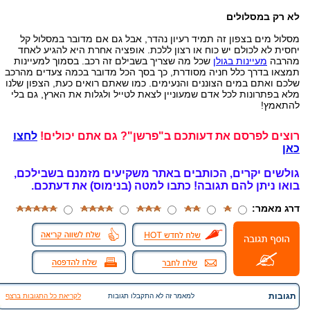
לא רק במסלולים
מסלול מים בצפון זה תמיד רעיון נהדר, אבל גם אם מדובר במסלול קל
יחסית לא לכולם יש כוח או רצון ללכת. אופציה אחרת היא להגיע לאחד
מהרבה
מעיינות בגולן
שכל מה שצריך בשבילם זה רכב. בסמוך למעיינות
תמצאו בדרך כלל חניה מסודרת, כך בסך הכל מדובר בכמה צעדים מהרכב
שלכם ואתם במים הצוננים והנעימים. כמו שאתם רואים כעת, הצפון שלנו
מלא בפתרונות לכל אדם שמעוניין לצאת לטייל ולגלות את הארץ, גם בלי
להתאמץ!
רוצים לפרסם את דעותכם ב"פרשן"? גם אתם יכולים!
לחצו
כאן
גולשים יקרים, הכותבים באתר משקיעים מזמנם בשבילכם,
בואו ניתן להם תגובה!
כתבו למטה (בנימוס) את דעתכם.
דרג מאמר:
תגובות
למאמר זה לא התקבלו תגובות
לקריאת כל התגובות ברצף