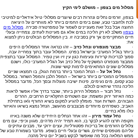
מסלול מים בצפון – מושלם לימי הקיץ
בצפון, זורמים נחלים ונהרות רבים שיוצרים מסלולי טיול אידאליים למיטיבי
לכת ולחובבי טבע, שגם בימים החמים ביותר לא מוותרים על היציאה
החוצה אבל בכל זאת מעוניינים לשמור על טמפרטורה סבירה.
מסלול מים
בצפון
משלב לא רק הליכה במים אלא גם מעיינות לעתים, צמחייה ובעלי
חיים המתקיימים אך ורק בסביבה זו. בין המסלולים הבולטים ניתן למצוא
את:
·
מבצר מונפורט ונחל כזיב
– זהו כנראה אחד המסלולים היפים
ביותר בגליל המערבי ובישראל בפרט. המסלול עובר בתוך צמחייה עבה,
סמוך לבריכות קרירות ונעימות כגון עין זיו ועין טמיר. המסלול עובר בתצפית
ממבצר מונפורט המשקיף על נחל כזיב ועל הגליל המערבי כולו, וישנם
מסלולים שונים המתאימים לרמות קושי שונות.
·
נחל אל על
– הנחל המוכר ביותר ברמת הגולן, בו תמצאו שניים
מהמפלים המוכרים ביותר בישראל – המפל הלבן והמפל השחור. במסלול
טבע קסום, מים נעימים, פינות ישיבה מוצלות ובסך הכל, מדובר במסלול
הליכה נהדר שיתאים לכולם.
· נחל תבור – המסלול הירוק ביותר, שכבר בדרך אליו אפשר לראות
כמה האיזור ירוק ומשמח; עם השטחים החקלאיים הרחבים, ההרים
הגבוהים, השדות ועוד. מומלץ להגיע למקום בשיא החורף ו\או בתחילת
האביב, כשפרחים מיוחדים מבצבצים מהעשב, הנחל נמצא בשיאו והאיזור
כולו מלא בחיים.
·
נחל עמוד מירון
– זהו אחד הנחלים היחידים שלא משנה באיזו
תקופה תרצו להגיע לבקר בו, הוא תמיד יהיה מדהים, מגוון וכיפי; עם מים
צלולים הזורמים אל בריכות פסטורליות, עצים ירוקי עד, מבנים עתיקים
עליהם מטפסים שיחים, גשרים ובעלי חיים בשפע. מדובר בשמורת טבע של
ממש המלאה בכל מה שאפשר לבקש בשביל יום טיול מהנה.