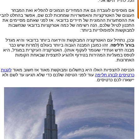
הכל לתייר הישראלי.
אם מוסיפים לעובדה גם את המחירים הנמוכים להפליא ואת המבחר
העצום של האטרקציות והאפשרויות שמחכות לכם שם, אפשר בהחלט להבין
את ההסתערות ההמונית של תיירים בדובאי. אז לפני שאתם מסיימים את
התכנון לטיול שלכם, הנה רשימה של כמה אטרקציות בדובאי שנחשבות
למבוקשות ולפופולריות ביותר:
ובכן, נתחיל עם האטרקציה המבוקשת והידועה ביותר בדובאי והיא מגדל
בורג' ח'ליפה
. זהו כמובן המבנה הגבוה ביותר בעולם (למרות שיש כבר
מבנה חדש ועתידי שעומד לעקוף אותו). האטרקציה העיקרית במגדל, היא
לטפס במעליות המהירות בטירוף ולהגיע לתצפית שבאחת הקומות
האחרונות.
הכניסה לתצפיות האלו היא בתשלום ומבוקשת מאוד אז חשוב מאוד
לקנות
כרטיסים לבורג חליפה
עוד לפני הטיסה שלכם כדי שלא תגיעו עד לשם ולא
יישארו לכם כרטיסים.