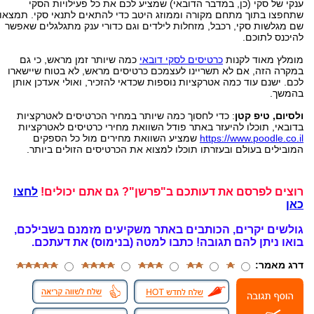
ענקי של סקי (כן, במדבר הדובאי) שמציע לכם את כל פעילויות הסקי
שתחפצו בתוך מתחם מקורה וממוזג היטב כדי להתאים לתנאי סקי. תמצאו
שם מגלשות סקי, רכבל, מזחלות לילדים וגם כדורי ענק מתגלגלים שאפשר
להיכנס לתוכם.
מומלץ מאוד לקנות
כרטיסים לסקי דובאי
כמה שיותר זמן מראש, כי גם
במקרה הזה, אם לא תשריינו לעצמכם כרטיסים מראש, לא בטוח שיישארו
לכם. ישנם עוד כמה אטרקציות נוספות שכדאי להזכיר, ואולי אעדכן אותן
בהמשך.
ולסיום, טיפ קטן
: כדי לחסוך כמה שיותר במחיר הכרטיסים לאטרקציות
בדובאי, תוכלו להיעזר באתר פודל השוואת מחירי כרטיסים לאטרקציות
https://www.poodle.co.il
שמציע השוואת מחירים מול כל הספקים
המובילים בעולם ובעזרתו תוכלו למצוא את הכרטיסים הזולים ביותר.
רוצים לפרסם את דעותכם ב"פרשן"? גם אתם יכולים!
לחצו
כאן
גולשים יקרים, הכותבים באתר משקיעים מזמנם בשבילכם,
בואו ניתן להם תגובה!
כתבו למטה (בנימוס) את דעתכם.
דרג מאמר: