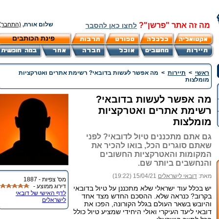
מה זה אתר "פרשן"?
שלום אורח,
(התחבר)
לחצו כאן להסבר
פינת הכותבים
ראשי
>
תיירות
>
מה אפשר לעשות בדובאי? רשימת אתרים ואטרקציות
מומלצות
מה אפשר לעשות בדובאי?
רשימת אתרים ואטרקציות
מומלצות
גם אתם מתכננים טיול לדובאי? לפני
שאתם סוגרים הכל, בואו להכיר את
המקומות והאטרקציות החשובים
והנחשבים ביותר שם.
מאת:
דובאי לישראלים
15/04/21 (19:22)
מס' צפיות - 1887
דירוג ממוצע -
יש בכלל עוד ישראלי שלא מתכננן על טיול בדובאי
לדף האישי של דובאי
בקרוב? כנראה שלא. ההסכם החדש מצד אחד
לישראלים
והיובש בשאר העולם בגלל הקורונה, הפכו את
דובאי ליעד העיקרי ואולי היחידי שמציע טיול כולל