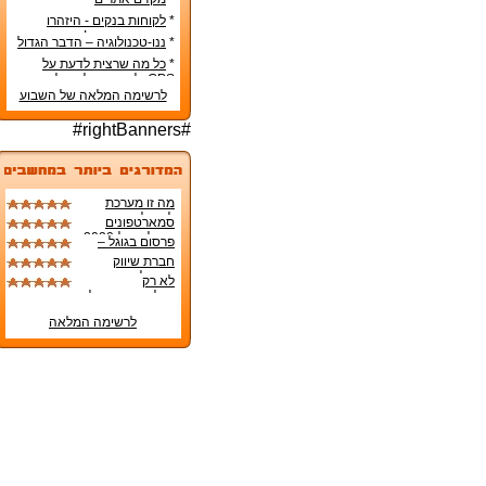
*
לקוחות בנקים - היזהרו
מניסיונות פישינג!
*
ננו-טכנולוגיה – הדבר הגדול
הבא
*
כל מה שרצית לדעת על
GPS ולא העזת לשאול
לרשימה המלאה של השבוע
#rightBanners#
מה זו מערכת
לניהול קמפיינים
סמארטפונים
מבוססת BI
מומלצים ל-2020
פרסום בגוגל –
- הרשימה הטובה
יתרונות הפרסום
חברת שיווק
ביותר!
בגוגל
דיגיטלי
לא רק
גוגל-פייסבוק: כל
הסיבות להשקיע
לרשימה המלאה
באפיקי שיווק
עצמאיים