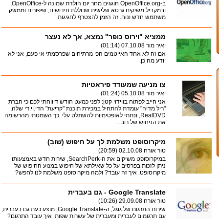
ב-OpenOffice.org חוגגים מחר יום הולדת שמונה ל-OpenOffice,
ובמקביל משיקים גרסא שלישית שכוללת חידושים, שיפורים וממשק
משתמש חדש ונוח. זה הזמן להצטרף לחגיגות.
ממציא "וירוס כופר" נמצא, אך לא נעצר
יאיר מור
07.10.08 (01:14)
אם זה לא אחד האייטמים הכי מרתיחים שפרסמתי אי פעם, אני לא
יודע מה כן.
צו מניעה שמעודד פיראטיות
יאיר מור
05.10.08 (01:24)
אני חייב לפתוח בווידוי קטן: לפני כמעט חודש דיווחתי לכם כי חברת
"ריל מדיה" עומדת להתחיל במכירת תוכנת "קריעת" הדי.וי.די שלה,
RealDVD, ונתתי לאופטימיות להשתלט עלי. כך השמטתי מהרשומה
את הניחוש של רוב...
מיקרוסופט משלמת לך על חיפוש (שוב)
טור אורח
02.10.08 (20:59)
במיקרוסופט משיקים את ה-SearchPerk, שירות חדש באמצעותו
ניתן לזכות בפרסים על כל שאילתא של חיפוש במנוע החיפוש של
מיקרוסופט. איך זה עובד? ולמה מיקרוסופט משלמת לנו לחפש?
Google Translate - גם בעברית
טור אורח
29.09.08 (10:26)
שירות התרגום של גוגל, ה-Google Translate, מוצע כעת גם בעברית,
עם תרגומים לעברית ומעברית של עשרות שפות. איך עובד התרגום?