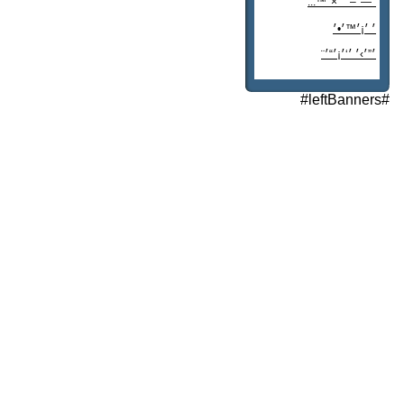
׳—׳–׳¨׳×׳™...
׳ ׳¡׳™׳•׳
׳”׳›׳ ׳‘׳¡׳“׳¨
׳‘"׳§׳¦׳¨׳™׳"?
#leftBanners#