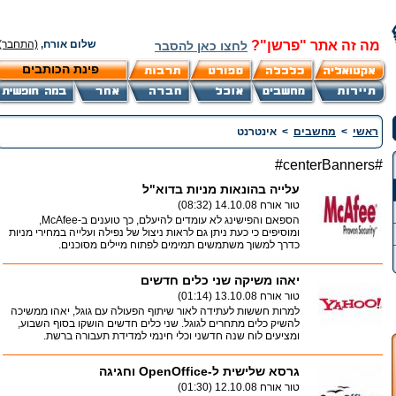
מה זה אתר "פרשן"?
שלום אורח,
(התחבר)
לחצו כאן להסבר
פינת הכותבים
ראשי
>
מחשבים
>
אינטרנט
#centerBanners#
עלייה בהונאות מניות בדוא"ל
טור אורח
14.10.08 (08:32)
הספאם והפישינג לא עומדים להיעלם, כך טוענים ב-McAfee,
ומוסיפים כי כעת ניתן גם לראות ניצול של נפילה ועלייה במחירי מניות
כדרך למשוך משתמשים תמימים לפתוח מיילים מסוכנים.
יאהו משיקה שני כלים חדשים
טור אורח
13.10.08 (01:14)
למרות חששות לעתידה לאור שיתוף הפעולה עם גוגל, יאהו ממשיכה
להשיק כלים מתחרים לגוגל. שני כלים חדשים הושקו בסוף השבוע,
ומציעים לוח שנה חדשני וכלי חינמי למדידת תעבורה ברשת.
גרסא שלישית ל-OpenOffice וחגיגה
טור אורח
12.10.08 (01:30)