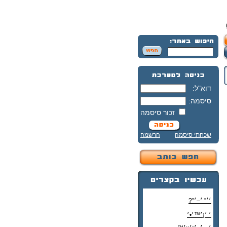
דוא"ל:
סיסמה:
זכור סיסמה
שכחתי סיסמה
הרשמה
׳׳” ׳–׳”?
׳ ׳¡׳™׳•׳