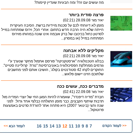
מה עושים עם זה? ומה הבעיות שעדיין קיימות?
פרצה סודית ביותר
יאיר מור
28.09.08 (02:21)
מזמן לא דיווחתי לכם על סכנות מיידיות ברשת. הסיבה העיקרית
הייתה שלא היה הרבה חדש בתחום. אחרי הכל, וירוס שמתחזה במייל
לסרטון כחול בכיכובו של ברק אובמה אינו שונה במהותו מוירוס
המתחזה במייל (או במסרון...
מקליקים ללא אבחנה
יאיר מור
28.09.08 (02:21)
בבלוג הטכנולוגיה "ארסטקניקה" פורסם אתמול מחקר שנערך ע"י
גורמים ממחלקת הפסיכולוגיה באוניברסיטת "נורת` קרוליינה סטייט".
החוקרים לקחו 42 סטודנטים בקולג`, הושיבו אותם לפני מחשבים
שלתוכם הזינו יישום פלאש...
מדברים ככה, עושים ככה
יאיר מור
22.09.08 (02:41)
חברת "מדיה דיפנדר", שאמורה להיות המגן החי של יוצרי המדיה מול
תרבות שיתוף הקבצים, כבר מזמן התגלתה כבלוף אחד גדול: לפני
שנה וחצי (בינואר 2007) היא פתחה אתר להורדת סרטים באמצעות
פרוטוקול...
16
15
14
13
12
11
10
9
8
7